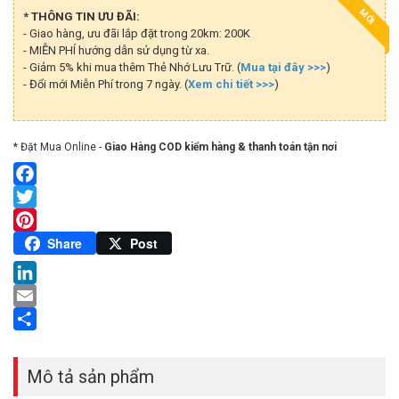
MỚI
* THÔNG TIN ƯU ĐÃI:
- Giao hàng, ưu đãi lắp đặt trong 20km: 200K
- MIỄN PHÍ hướng dẫn sử dụng từ xa.
- Giảm 5% khi mua thêm Thẻ Nhớ Lưu Trữ. (
Mua tại đây >>>
)
- Đổi mới Miễn Phí trong 7 ngày. (
Xem chi tiết >>>
)
* Đặt Mua Online -
Giao Hàng COD kiểm hàng & thanh toán tận nơi
Facebook
Twitter
Pinterest
Share
Post
LinkedIn
Email
Share
Mô tả sản phẩm