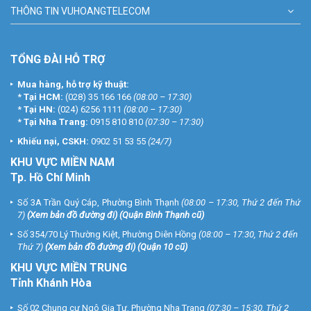
THÔNG TIN VUHOANGTELECOM
TỔNG ĐÀI HỖ TRỢ
Mua hàng, hỗ trợ kỹ thuật:
*
Tại HCM:
(028) 35 166 166
(08:00 – 17:30)
*
Tại HN:
(024) 6256 1111
(08:00 – 17:30)
*
Tại Nha Trang:
0915 810 810
(07:30 – 17:30)
Khiếu nại, CSKH:
0902 51 53 55
(24/7)
KHU
VỰC MIỀN NAM
Tp. Hồ Chí Minh
Số 3A Trần Quý Cáp, Phường Bình Thạnh
(08:00 – 17:30, Thứ 2 đến Thứ
7)
(
Xem bản đồ đường đi
) (Quận Bình Thạnh cũ)
Số 354/70 Lý Thường Kiệt, Phường Diên Hồng
(08:00 – 17:30, Thứ 2 đến
Thứ 7)
(
Xem bản đồ đường đi
) (Quận 10 cũ)
KHU VỰC MIỀN TRUNG
Tỉnh Khánh Hòa
Số 02 Chung cư Ngô Gia Tự, Phường Nha Trang
(07:30 – 15:30, Thứ 2