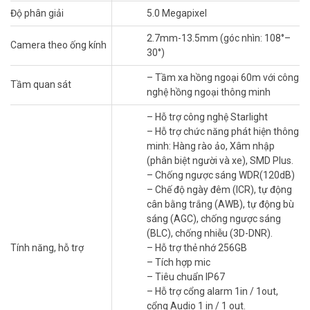
AI thông minh – Giảm phiền toái từ báo động
Độ phân giải
5.0 Megapixel
giả
2.7mm-13.5mm (góc nhìn: 108°–
Camera theo ống kính
Nhờ
công nghệ camera Dahua SMD Plus phát hiện người xe
,
30°)
thiết bị lọc chính xác chuyển động thực sự cần cảnh báo, bỏ qua
các yếu tố như động vật hay cây rung.
– Tầm xa hồng ngoại 60m với công
Tầm quan sát
nghệ hồng ngoại thông minh
Lắp đặt dễ dàng, tiết kiệm chi phí
– Hỗ trợ công nghệ Starlight
Hỗ trợ PoE giúp truyền dữ liệu và cấp nguồn chỉ qua một dây mạng,
– Hỗ trợ chức năng phát hiện thông
giảm chi phí thi công và tăng tính thẩm mỹ cho không gian.
minh: Hàng rào ảo, Xâm nhập
(phân biệt người và xe), SMD Plus.
Ứng dụng thực tế
– Chống ngược sáng WDR(120dB)
Hộ gia đình: Giám sát cổng, sân vườn, gara.
– Chế độ ngày đêm (ICR), tự động
Chủ cửa hàng/quán cà phê: Quản lý khách ra vào, theo dõi
cân bằng trắng (AWB), tự động bù
hoạt động kinh doanh.
sáng (AGC), chống ngược sáng
Văn phòng nhỏ: Bảo vệ tài sản và an toàn nhân viên.
(BLC), chống nhiễu (3D-DNR).
Tính năng, hỗ trợ
– Hỗ trợ thẻ nhớ 256GB
Với camera Dahua hỗ trợ thẻ nhớ lên tới 256GB, bạn có thể lưu trữ
– Tích hợp mic
video dài ngày mà không cần phụ thuộc hoàn toàn vào đầu ghi.
– Tiêu chuẩn IP67
– Hỗ trợ cổng alarm 1in / 1out,
Những lưu ý khi lắp đặt camera DAHUA
cổng Audio 1 in / 1 out.