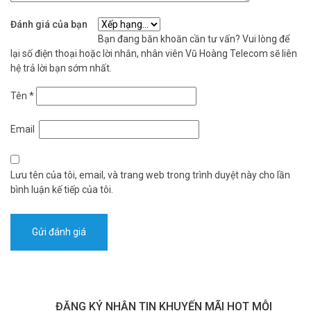
Dahua IPC-HFW2541T-ZAS là lựa chọn hoàn hảo cho ai cần một
camera vừa sắc nét, vừa thông minh, vừa bền bỉ. Hãy liên hệ ngay
Đánh giá của bạn
Vũ Hoàng Telecom để được tư vấn và nhận ưu đãi lắp đặt chuyên
Bạn đang băn khoăn cần tư vấn? Vui lòng để
nghiệp, đảm bảo an toàn cho bạn và người thân. Tham khảo thêm
lại số điện thoại hoặc lời nhắn, nhân viên Vũ Hoàng Telecom sẽ liên
thông tin tại
Facebook Vuhoangtelecom
nhé.
hệ trả lời bạn sớm nhất.
Tên
*
Email
Lưu tên của tôi, email, và trang web trong trình duyệt này cho lần
bình luận kế tiếp của tôi.
ĐĂNG KÝ NHẬN TIN KHUYẾN MÃI HOT MỖI