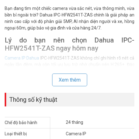
Bạn đang tìm một chiếc camera vừa sắc nét, vừa thông minh, vừa
bền bỉ ngoài trời? Dahua IPC-HFW2541T-ZAS chính là giải pháp an
ninh cao cấp với độ phân giải 5MP, AI nhận diện người và xe, hồng
ngoại 60m, giúp bảo vệ gia đình và cửa hàng 24/7.
Lý do bạn nên chọn Dahua IPC-
HFW2541T-ZAS ngay hôm nay
Camera IP Dahua
IPC-HFW2541T-ZAS không chỉ ghi hình rõ nét cả
ngày lẫn đêm, mà còn tối ưu lưu trữ nhờ chuẩn nén H.265+. Đặc
biệt, công nghệ AI SMD Plus giúp giảm báo động giả, đảm bảo mọi
cảnh báo đều chính xác và hữu ích. Với chuẩn chống nước IP67,
Xem thêm
camera vận hành bền bỉ ngoài trời trong mọi điều kiện thời tiết.
Ưu điểm vượt trội so với các dòng camera
Thông số kỹ thuật
khác
Hình ảnh sắc nét vượt trội
24 tháng
Chế độ bảo hành
Với cảm biến 1/2.7” CMOS và độ phân giải 5MP, mọi chi tiết nhỏ đều
được tái hiện rõ ràng, từ biển số xe đến đặc điểm khuôn mặt.
Loại thiết bị
Camera IP