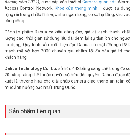
– Chế độ ngày đêm (ICR), tự động cân bằng trắng (AWB), tự động
Asmag năm 2019)
, cung cấp các thiết bị
Camera quan sát
, Alarm,
bù sáng (AGC), chống ngược sáng (BLC), chống nhiễu (3D-DNR).
Access Control, Network,
Khóa cửa thông minh
… được sử dụng
– Hỗ trợ thẻ nhớ 256GB
rộng rãi trong nhiều lĩnh vực như ngân hàng, cơ sở hạ tầng, khu vực
– Tích hợp mic
công cộng…
– Tiêu chuẩn IP67
Các sản phẩm Dahua có kiểu dáng đẹp, giá cả cạnh tranh, chất
– Hỗ trợ cổng alarm 1in / 1out, cổng Audio 1 in / 1 out.
lượng cao, thời gian sử dụng lâu dài đem lại sự tiện ích cho người
– Hỗ trợ chuẩn ONVIF, Tên miền miễn phí SmartDDNS.TV và P2P,
sử dụng, Quy trình sản xuất hiện đại. Dahua có một đội ngũ R&D
AutoRegister 2.0
mạnh mẽ với hơn 2000 chuyên gia, nhằm tối đa hóa giá trị cho
– Phần mềm sử dụng: DMSS, SmartPSS Lite, Dolynk Care
khách hàng.
– Chất liệu kim loại
– Điện áp DC12V hoặc PoE (802.3af)
Dahua Technology Co. Ltd
sở hữu 442 bằng sáng chế trong đó có
– Nhiệt độ hoạt động : -30° C ~ +60° C.
20 bằng sáng chế thuộc quyền sở hữu độc quyền. Dahua được đề
– Kích thước: 238.5 mm × 90.7 mm × 90.7 mm
xuất là thương hiệu cho giải pháp camera giao thông an toàn có
– Trọng lượng: 1.01kg
mức ảnh hưởng bậc nhất Trung Quốc.
– Xuất xứ: Trung Quốc.
– Bảo hành: 24 tháng.
FAQ – Câu hỏi thường gặp về Camera
Sản phẩm liên quan
Dahua IPC-HFW2541T-ZAS
1. Camera Dahua IPC-HFW2541T-ZAS có sử dụng ngoài trời
được không?