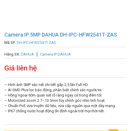
Camera IP 5MP DAHUA DH-IPC-HFW2541T-ZAS
Mã SP:
DH-IPC-HFW2541T-ZAS
Hãng SX:
DAHUA
Camera IP DAHUA
Giá liên hệ
– Hình ảnh 5MP sắc nét chi tiết gấp 2,5 lần Full HD.
– AI SMD Plus lọc báo động, phân biệt chính xác người/xe.
– Hồng ngoại 60m quan sát rõ ràng ngay cả trong đêm tối.
– Motorized zoom 2.7–13.5mm tùy chỉnh góc nhìn linh hoạt.
– Chuẩn PoE vừa truyền dữ liệu, vừa cấp nguồn qua một dây mạng.
– IP67 chống nước hoạt động ổn định ngoài trời mọi thời tiết.