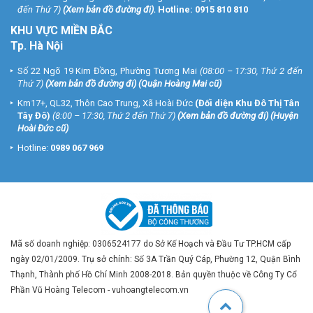
đến Thứ 7)
(
Xem bản đồ đường đi
).
Hotline:
0915 810 810
KHU VỰC MIỀN BẮC
Tp. Hà Nội
Số 22 Ngõ 19 Kim Đồng, Phường Tương Mai
(08:00 – 17:30, Thứ 2 đến
Thứ 7)
(
Xem bản đồ đường đi
) (Quận Hoàng Mai cũ)
Km17+, QL32, Thôn Cao Trung, Xã Hoài Đức
(Đối diện Khu Đô Thị Tân
Tây Đô)
(8:00 – 17:30, Thứ 2 đến Thứ 7)
(
Xem bản đồ đường đi
) (Huyện
Hoài Đức cũ)
Hotline:
0989 067 969
Mã số doanh nghiệp: 0306524177 do Sở Kế Hoạch và Đầu Tư TP.HCM cấp
ngày 02/01/2009. Trụ sở chính: Số 3A Trần Quý Cáp, Phường 12, Quận Bình
Thạnh, Thành phố Hồ Chí Minh 2008-2018. Bản quyền thuộc về Công Ty Cổ
Phần Vũ Hoàng Telecom - vuhoangtelecom.vn