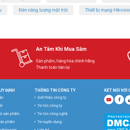
u
Đèn năng lượng mặt trời
Thiết bị mạng Hikvisi
An Tâm Khi Mua Sắm
Sản phẩm, hàng hóa chính hãng
Thanh toán tiện lợi
UY ĐỊNH
THÔNG TIN CÔNG TY
KẾT NỐI VỚI
ận
Giới thiệu công ty
nh
Tin tức công ty
hử sản phẩm
Tin tức công nghệ
 sản phẩm
Tin tuyển dụng
 thông tin
Liên hệ