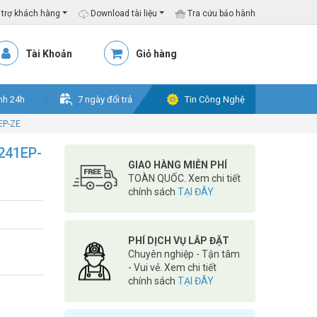
trợ khách hàng
Download tài liệu
Tra cứu bảo hành
Tài Khoản
Giỏ hàng
nh 24h
7 ngày đổi trả
Tin Công Nghệ
EP-ZE
241EP-
GIAO HÀNG MIỄN PHÍ
TOÀN QUỐC. Xem chi tiết
chính sách
TẠI ĐÂY
PHÍ DỊCH VỤ LẮP ĐẶT
Chuyên nghiệp - Tận tâm
- Vui vẻ. Xem chi tiết
chính sách
TẠI ĐÂY