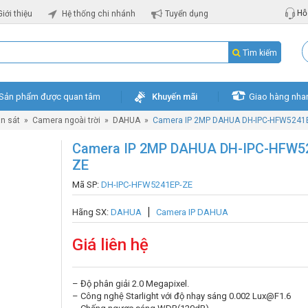
Hỗ 
Giới thiệu
Hệ thống chi nhánh
Tuyển dụng
Tìm kiếm
Sản phẩm được quan tâm
Khuyến mãi
Giao hàng nha
n sát
»
Camera ngoài trời
»
DAHUA
»
Camera IP 2MP DAHUA DH-IPC-HFW5241
Camera IP 2MP DAHUA DH-IPC-HFW5
ZE
Mã SP:
DH-IPC-HFW5241EP-ZE
Hãng SX:
DAHUA
Camera IP DAHUA
Giá liên hệ
– Độ phân giải 2.0 Megapixel.
– Công nghệ Starlight với độ nhạy sáng 0.002 Lux@F1.6