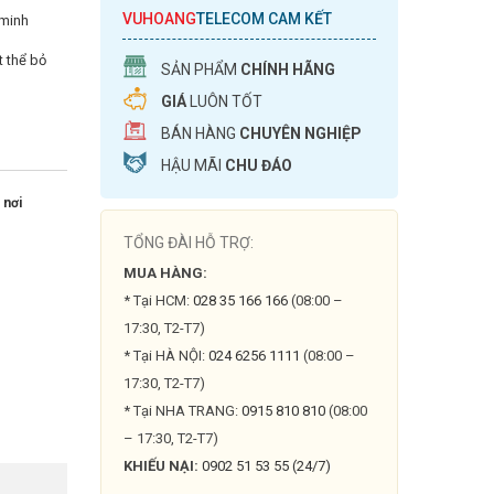
VUHOANG
TELECOM CAM KẾT
 minh
t thể bỏ
SẢN PHẨM
CHÍNH HÃNG
GIÁ
LUÔN TỐT
BÁN HÀNG
CHUYÊN NGHIỆP
HẬU MÃI
CHU ĐÁO
 nơi
TỔNG ĐÀI HỖ TRỢ:
MUA HÀNG:
* Tại HCM:
028 35 166 166
(08:00 –
17:30, T2-T7)
* Tại HÀ NỘI:
024 6256 1111
(08:00 –
17:30, T2-T7)
* Tại NHA TRANG:
0915 810 810
(08:00
– 17:30, T2-T7)
KHIẾU NẠI:
0902 51 53 55 (24/7)