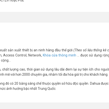
DC12V hoặc PoE
động cân bằng trắng AWB, Tự động bù sáng AGC, Chống ngược sáng BLC
hát hiện di chuyển nhanh, phát hiện lãng vãng, phát hiện tụ tập đám đông,
ích thuộc tính khuôn mặt.
 thể bỏ rơi, vật thể bị lấy mất.
xuất sản xuất thiết bị an ninh hàng đầu thế giới
(Theo số liệu thống kê
PoE
m, Access Control, Network,
Khóa cửa thông minh
… được sử dụng rộng
g cộng…
chất lượng cao, thời gian sử dụng lâu dài đem lại sự tiện ích cho ngườ
nh mẽ với hơn 2000 chuyên gia, nhằm tối đa hóa giá trị cho khách hàng.
ng đó có 20 bằng sáng chế thuộc quyền sở hữu độc quyền. Dahua được 
t nhất, xin vui lòng liên hệ HOTLINE
1900.9259
để được hỗ trợ chu 
 mức ảnh hưởng bậc nhất Trung Quốc.