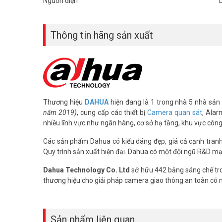
Nguồn điện
– Chống ngược sáng WDR(120dB).
– Chế độ Ngày Đêm ICR, chống nhiễu hình ảnh 3DNR, Tự 
– Hỗ trợ chức năng Bảo vệ vành đai: Tripwire, Intrusion, p
Thông tin hãng sản xuất
đỗ xe trái phép.
– Hỗ trợ chụp ảnh khuôn mặt (face detection) kèm phân t
– Hỗ trợ chức năng People Counting, Heatmap, phát hiện vật
– Hỗ trợ khe cắm thẻ nhớ lên đến 256GB
– Hỗ trợ audio in/out 1/1, alarm in/out 2/1
– Chuẩn tương thích Onvif 2.4.
– Chuẩn chống nước IP67, chống va đập IK10
Thương hiệu
DAHUA
hiện đang là 1 trong nhà 5 nhà sản 
– Điện áp DC12V hoặc PoE (802.3af), Hỗ trợ chức năng e
năm 2019)
, cung cấp các thiết bị
Camera quan sát
, Alar
– Nhiệt độ hoạt động: -30°C to +60°C
nhiều lĩnh vực như ngân hàng, cơ sở hạ tầng, khu vực côn
– Chất liệu kim loại + nhựa
Các sản phẩm Dahua có kiểu dáng đẹp, giá cả cạnh tranh, 
– Xuất xứ: Trung Quốc.
Quy trình sản xuất hiện đại. Dahua có một đội ngũ R&D mạ
– Bảo hành: 24 tháng.
Dahua Technology Co. Ltd
sở hữu 442 bằng sáng chế tro
Đặt hàng ngay camera DAHUA DH-IPC-HFW5241EP-ZE giá tố
thương hiệu cho giải pháp camera giao thông an toàn có
khảo thêm hình ảnh tại
Facebook Vuhoangtelecom
nhé.
Sản phẩm liên quan