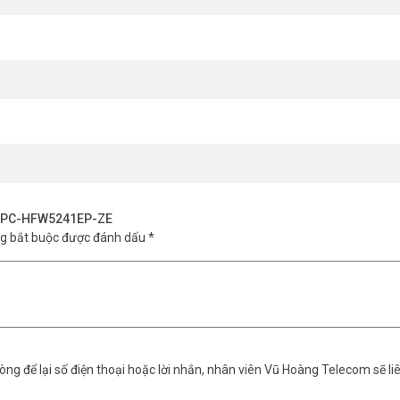
H-IPC-HFW5241EP-ZE
ng bắt buộc được đánh dấu
*
ng để lại số điện thoại hoặc lời nhắn, nhân viên Vũ Hoàng Telecom sẽ liê