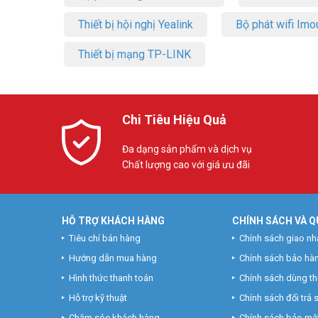
Thiết bị hội nghị Yealink
Bộ phát wifi Imo
Thiết bị mạng TP-LINK
Chi Tiêu Hiệu Quả
Đa dạng sản phẩm và dịch vụ
Chất lượng cao với giá ưu đãi
HỖ TRỢ KHÁCH HÀNG
CHÍNH SÁCH VÀ Q
Tiêu chí bán hàng
Chính sách giao nh
Hướng dẫn mua hàng
Chính sách bảo hà
Hình thức thanh toán
Chính sách dùng t
Hỗ trợ kỹ thuật
Chính sách đổi trả
Chăm sóc khách hàng
Chính sách bảo mật