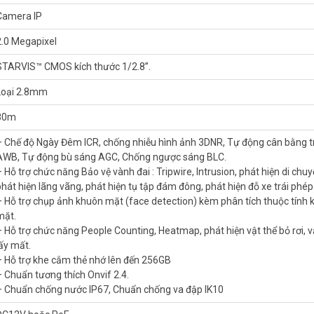
Camera IP
2.0 Megapixel
STARVIS™ CMOS kích thước 1/2.8”.
Loại 2.8mm
80m
– Chế độ Ngày Đêm ICR, chống nhiễu hình ảnh 3DNR, Tự động cân bằng 
ZE cho tầm quan sát xa 50 mét, hỗ trợ Starlight với độ nhạy sáng
AWB, Tự động bù sáng AGC, Chống ngược sáng BLC.
ống nước IP67. Sản phẩm đang có giá ưu đãi tốt và bảo hành 24 tháng
– Hỗ trợ chức năng Bảo vệ vành đai : Tripwire, Intrusion, phát hiện di chu
phát hiện lãng vãng, phát hiện tụ tập đám đông, phát hiện đỗ xe trái phép
– Hỗ trợ chụp ảnh khuôn mặt (face detection) kèm phân tích thuộc tính
 DAHUA DH-IPC-HFW5241EP-ZE
mặt.
– Hỗ trợ chức năng People Counting, Heatmap, phát hiện vật thể bỏ rơi, vậ
lấy mất.
– Hỗ trợ khe cắm thẻ nhớ lên đến 256GB
– Chuẩn tương thích Onvif 2.4.
– Chuẩn chống nước IP67, Chuẩn chống va đập IK10
ng minh