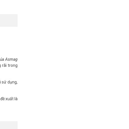
.
 phát hiện
 của Asmag
 rãi trong
i sử dụng,
đề xuất là
đáo. Tham