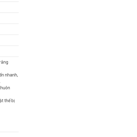
trắng
 cực thấp
 trên toàn
yển nhanh,
.
 khuôn
t thể bị