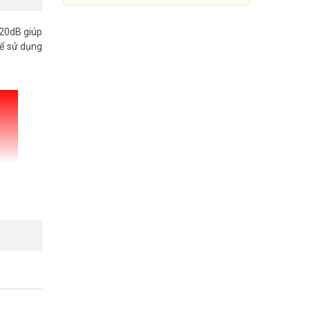
120dB giúp
hể sử dụng
Camera IP 2MP DAHUA DH-
IPC-HFW5241EP-ZE
Đang cập nhật giá
Mua Ngay