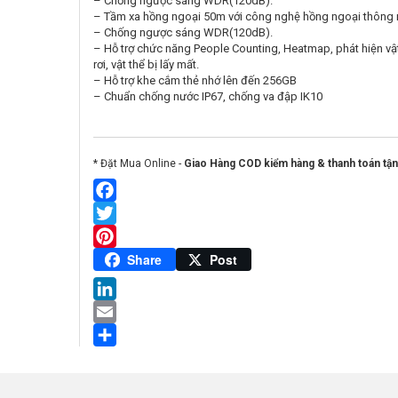
– Chống ngược sáng WDR(120dB).
– Tầm xa hồng ngoại 50m với công nghệ hồng ngoại thông
– Chống ngược sáng WDR(120dB).
– Hỗ trợ chức năng People Counting, Heatmap, phát hiện vậ
rơi, vật thể bị lấy mất.
– Hỗ trợ khe cắm thẻ nhớ lên đến 256GB
– Chuẩn chống nước IP67, chống va đập IK10
* Đặt Mua Online -
Giao Hàng COD kiểm hàng & thanh toán tận
Facebook
Twitter
Pinterest
Share
Post
LinkedIn
Email
Share