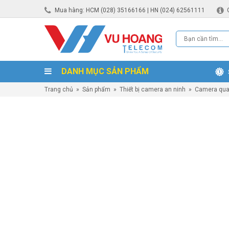
Mua hàng: HCM (028) 35166166 | HN (024) 62561111
DANH MỤC SẢN PHẨM
Trang chủ
»
Sản phẩm
»
Thiết bị camera an ninh
»
Camera qua