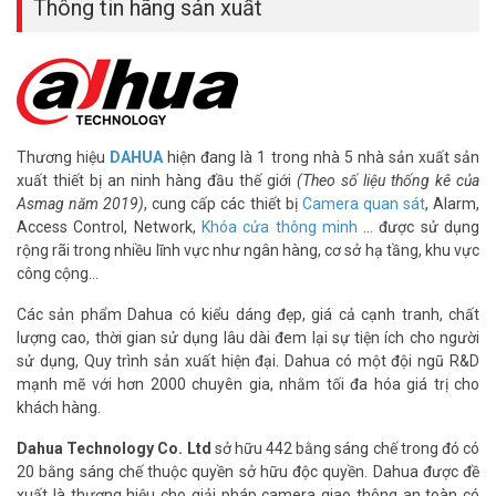
Thông tin hãng sản xuất
– Facebook:
https://www.facebook.com/vuhoangtelecom/
– Youtube:
https://www.youtube.com/c/VuhoangTVChannel
– Website:
https://vuhoangtelecom.vn/
Thương hiệu
DAHUA
hiện đang là 1 trong nhà 5 nhà sản xuất sản
xuất thiết bị an ninh hàng đầu thế giới
(Theo số liệu thống kê của
Asmag năm 2019)
, cung cấp các thiết bị
Camera quan sát
, Alarm,
Access Control, Network,
Khóa cửa thông minh
… được sử dụng
rộng rãi trong nhiều lĩnh vực như ngân hàng, cơ sở hạ tầng, khu vực
công cộng…
Các sản phẩm Dahua có kiểu dáng đẹp, giá cả cạnh tranh, chất
lượng cao, thời gian sử dụng lâu dài đem lại sự tiện ích cho người
sử dụng, Quy trình sản xuất hiện đại. Dahua có một đội ngũ R&D
mạnh mẽ với hơn 2000 chuyên gia, nhằm tối đa hóa giá trị cho
khách hàng.
Dahua Technology Co. Ltd
sở hữu 442 bằng sáng chế trong đó có
20 bằng sáng chế thuộc quyền sở hữu độc quyền. Dahua được đề
xuất là thương hiệu cho giải pháp camera giao thông an toàn có