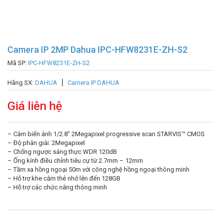
Camera IP 2MP Dahua IPC-HFW8231E-ZH-S2
Mã SP:
IPC-HFW8231E-ZH-S2
Hãng SX:
DAHUA
Camera IP DAHUA
Giá liên hệ
– Cảm biến ảnh 1/2.8” 2Megapixel progressive scan STARVIS™ CMOS
– Độ phân giải: 2Megapixel
– Chống ngược sáng thực WDR 120dB
– Ống kính điều chỉnh tiêu cự từ 2.7mm – 12mm
– Tầm xa hồng ngoại 50m với công nghệ hồng ngoại thông minh
– Hỗ trợ khe cắm thẻ nhớ lên đến 128GB
– Hỗ trợ các chức năng thông minh