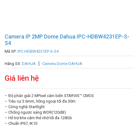
Camera IP 2MP Dome Dahua IPC-HDBW4231EP-S-
S4
Mã SP:
IPC-HDBW4231EP-S-S4
Hãng SX:
DAHUA
Camera Dome DAHUA
Giá liên hệ
– Độ phân giải 2 MPixel cảm biến STARVIS™ CMOS
– Tiêu cự 3.6mm, hồng ngoại tối đa 30m
– Công nghệ Startlight
– Chống ngược sáng WDR(120dB)
– Hỗ trợ khe cắm thẻ nhớ tối đa 128Gb
– Chuẩn IP67, IK10