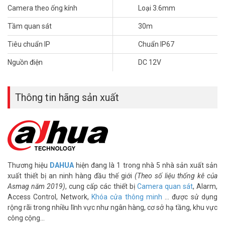
– Hỗ trợ xem hình bằng nhiều công cụ: Web, phần mềm CMS
Camera theo ống kính
Loại 3.6mm
(DSS/PSS) và DMSS
– Tiêu cự 3.6mm (Có thể lựa chọn 6mm)
Tầm quan sát
30m
– Hỗ trợ khe cắm thẻ nhớ tối đa 128Gb
Tiêu chuẩn IP
Chuẩn IP67
– Hỗ trợ hồng ngoại tối đa 30m, IP67, IK10
– Xuất xứ: Trung Quốc
Nguồn điện
DC 12V
– Bảo hành: 24 tháng.
Quý khách có nhu cầu tư vấn và giá bán camera quan sát Dahua
Thông tin hãng sản xuất
IPC-HDBW4231EP-S-S4 xin vui lòng liên hệ Hotline
1900.9259 gặp phòng kinh doanh để được hỗ trợ ưu đãi tốt
nhất. Tham khảo tại website www.vuhoangtelecom.vn.
Tham khảo các kênh thông tin khác tại Vuhoangtelecom:
– Facebook: https://www.facebook.com/vuhoangtelecom/
– Youtube: https://www.youtube.com/c/VuhoangTVChannel
Thương hiệu
DAHUA
hiện đang là 1 trong nhà 5 nhà sản xuất sản
xuất thiết bị an ninh hàng đầu thế giới
(Theo số liệu thống kê của
Asmag năm 2019)
, cung cấp các thiết bị
Camera quan sát
, Alarm,
Access Control, Network,
Khóa cửa thông minh
… được sử dụng
rộng rãi trong nhiều lĩnh vực như ngân hàng, cơ sở hạ tầng, khu vực
công cộng…