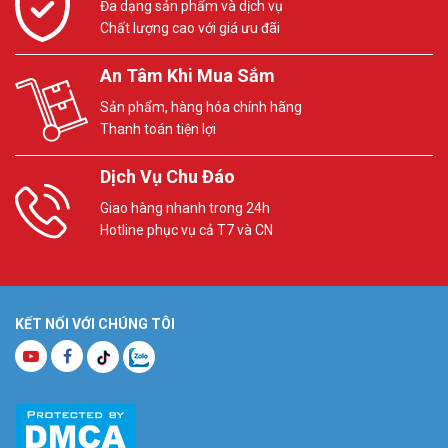
Đa dạng sản phẩm và dịch vụ
Chất lượng cao với giá ưu đãi
An Tâm Khi Mua Sắm
Sản phẩm, hàng hóa chính hãng
Thanh toán tiện lợi
Dịch Vụ Chu Đáo
Giao hàng nhanh trong 24h
Hotline phục vụ cả T7 và CN
KẾT NỐI VỚI CHÚNG TÔI