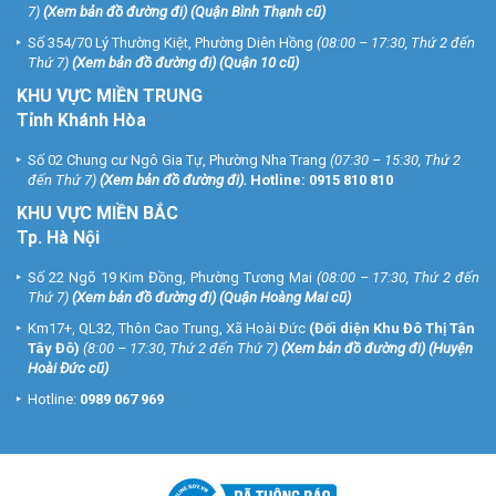
7)
(
Xem bản đồ đường đi
) (Quận Bình Thạnh cũ)
Số 354/70 Lý Thường Kiệt, Phường Diên Hồng
(08:00 – 17:30, Thứ 2 đến
Thứ 7)
(
Xem bản đồ đường đi
) (Quận 10 cũ)
KHU VỰC MIỀN TRUNG
Tỉnh Khánh Hòa
Số 02 Chung cư Ngô Gia Tự, Phường Nha Trang
(07:30 – 15:30, Thứ 2
đến Thứ 7)
(
Xem bản đồ đường đi
).
Hotline:
0915 810 810
KHU VỰC MIỀN BẮC
Tp. Hà Nội
Số 22 Ngõ 19 Kim Đồng, Phường Tương Mai
(08:00 – 17:30, Thứ 2 đến
Thứ 7)
(
Xem bản đồ đường đi
) (Quận Hoàng Mai cũ)
Km17+, QL32, Thôn Cao Trung, Xã Hoài Đức
(Đối diện Khu Đô Thị Tân
Tây Đô)
(8:00 – 17:30, Thứ 2 đến Thứ 7)
(
Xem bản đồ đường đi
) (Huyện
Hoài Đức cũ)
Hotline:
0989 067 969