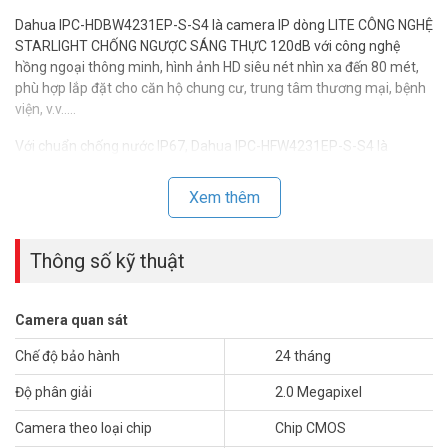
Dahua IPC-HDBW4231EP-S-S4 là camera IP dòng LITE CÔNG NGHỆ
STARLIGHT CHỐNG NGƯỢC SÁNG THỰC 120dB với công nghệ
hồng ngoại thông minh, hình ảnh HD siêu nét nhìn xa đến 80 mét,
phù hợp lắp đặt cho căn hộ chung cư, trung tâm thương mại, bệnh
viện, v.v…..
Với chuẩn chống nước IP67, Dahua IPC-HFW4231EP-S-S4 là
dòng camera lắp đặt ngoài trời phù hợp cho việc giám sát các khu
vực hành lang, sân vườn, bãi gửi xe, cổng ngoài, v.v…
Xem thêm
Thông số kỹ thuật:
– Camera bán cầu hồng ngoại, chất lượng cao
Thông số kỹ thuật
– Độ phân giải 2 MPixel cảm biến STARVIS™ CMOS kích thước
1/2.8”, 25/30fps@1080P(1920×1080)
– Hỗ trợ mã hóa 3 luồng với định dạng H.265 và H.264
Camera quan sát
– IVS: Tripwire, Intrusion
– Chống ngược sáng WDR(120dB), Chế độ Ngày Đêm ICR, chống
Chế độ bảo hành
24 tháng
nhiễu hình ảnh 3DNR, Tự động cân bằng trắng AWB, Tự động bù
Độ phân giải
2.0 Megapixel
sáng AGC, Chống ngược sáng BLC
– Công nghệ Startlight với độ nhạy sáng cực thấp 0.007Lux/F1.6
Camera theo loại chip
Chip CMOS
(ảnh màu), và 0Lux/F1.6 (ảnh hồng ngoại)