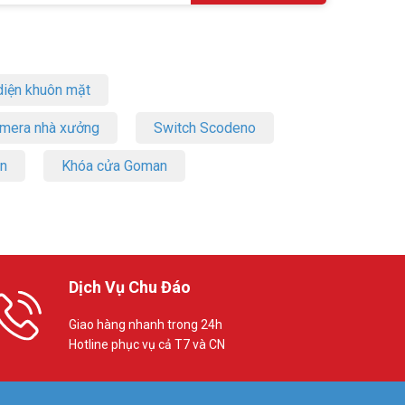
iện khuôn mặt
amera nhà xưởng
Switch Scodeno
on
Khóa cửa Goman
Dịch Vụ Chu Đáo
Giao hàng nhanh trong 24h
Hotline phục vụ cả T7 và CN