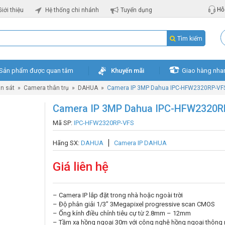
Hỗ 
Giới thiệu
Hệ thống chi nhánh
Tuyển dụng
Tìm kiếm
Sản phẩm được quan tâm
Khuyến mãi
Giao hàng nha
n sát
»
Camera thân trụ
»
DAHUA
»
Camera IP 3MP Dahua IPC-HFW2320RP-VF
Camera IP 3MP Dahua IPC-HFW2320R
Mã SP:
IPC-HFW2320RP-VFS
Hãng SX:
DAHUA
Camera IP DAHUA
Giá liên hệ
– Camera IP lắp đặt trong nhà hoặc ngoài trời
– Độ phân giải 1/3” 3Megapixel progressive scan CMOS
– Ống kính điều chỉnh tiêu cự từ 2.8mm – 12mm
– Tầm xa hồng ngoại 30m với công nghệ hồng ngoại thông