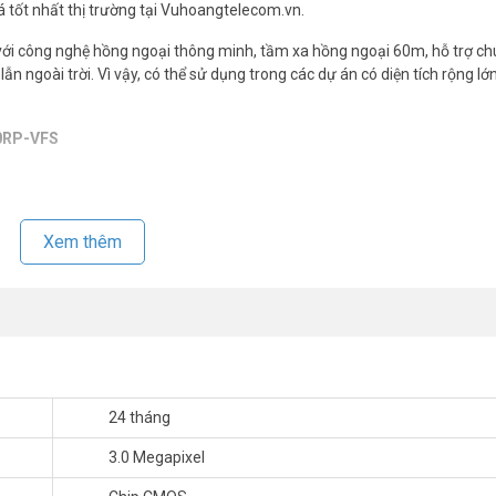
iá tốt nhất thị trường tại Vuhoangtelecom.vn.
ới công nghệ hồng ngoại thông minh, tầm xa hồng ngoại 60m, hỗ trợ c
ẫn ngoài trời. Vì vậy, có thể sử dụng trong các dự án có diện tích rộng l
20RP-VFS
x1080)
R on)
Xem thêm
0dB), tự động cân bằng trắng (AWB), tự động bù sáng (AGC), chống ch
ng minh
24 tháng
3.0 Megapixel