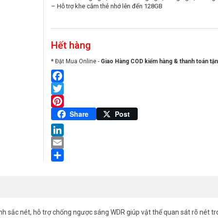
– Hỗ trợ khe cắm thẻ nhớ lên đến 128GB
Hết hàng
* Đặt Mua Online -
Giao Hàng COD kiểm hàng & thanh toán tận
Facebook
Twitter
Pinterest
Share
Post
LinkedIn
Email
Share
nh sắc nét, hỗ trợ chống ngược sáng WDR giúp vật thể quan sát rõ nét t