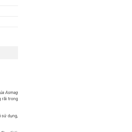
166 –
 của Asmag
 rãi trong
i sử dụng,