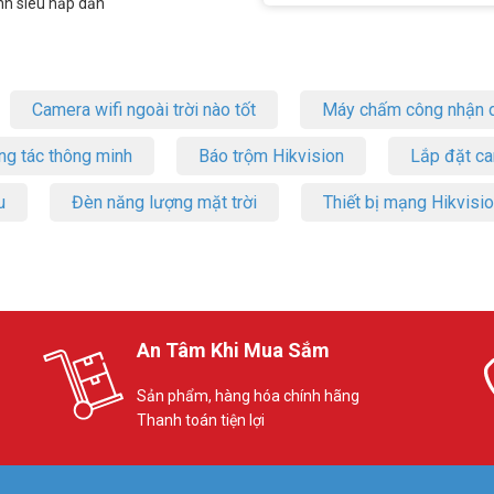
nh siêu hấp dẫn
Camera wifi ngoài trời nào tốt
Máy chấm công nhận d
ng tác thông minh
Báo trộm Hikvision
Lắp đặt c
u
Đèn năng lượng mặt trời
Thiết bị mạng Hikvisi
An Tâm Khi Mua Sắm
Sản phẩm, hàng hóa chính hãng
Thanh toán tiện lợi