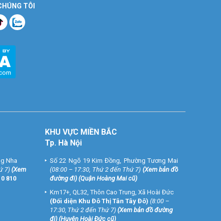
 CHÚNG TÔI
KHU VỰC MIỀN BẮC
Tp. Hà Nội
ng Nha
Số 22 Ngõ 19 Kim Đồng, Phường Tương Mai
ứ 7)
(
Xem
(08:00 – 17:30, Thứ 2 đến Thứ 7)
(
Xem bản đồ
10 810
đường đi
) (Quận Hoàng Mai cũ)
Km17+, QL32, Thôn Cao Trung, Xã Hoài Đức
(Đối diện Khu Đô Thị Tân Tây Đô)
(8:00 –
17:30, Thứ 2 đến Thứ 7)
(
Xem bản đồ đường
đi
) (Huyện Hoài Đức cũ)