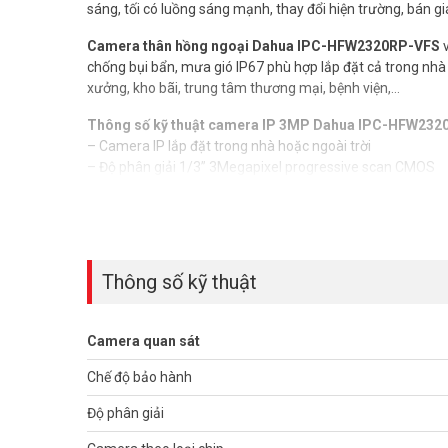
sáng, tối có luồng sáng mạnh, thay đổi hiện trường, bán g
Camera thân hồng ngoại Dahua IPC-HFW2320RP-VFS
v
chống bụi bẩn, mưa gió IP67 phù hợp lắp đặt cả trong nhà l
xưởng, kho bãi, trung tâm thương mại, bệnh viện,…
Thông số kỹ thuật camera IP 3MP Dahua IPC-HFW23
– Camera IP lắp đặt trong nhà hoặc ngoài trời
– Độ phân giải 1/3” 3Megapixel progressive scan CMOS
– Max 20fps@3M(2048×1536) &25/30fps@1080P(1920 
– Độ nhạy sáng tối thiểu 0.01Lux/F1.4 (Color), 0Lux/F1.4(I
– Chế độ ngày đêm (ICR), Chống ngược sáng thực WDR (12
(BLC), chống nhiễu (3D-DNR)
– Ống kính điều chỉnh tiêu cự từ 2.8mm – 12mm
Thông số kỹ thuật
– Tầm xa hồng ngoại 30m với công nghệ hồng ngoại thô
– Hỗ trợ khe cắm thẻ nhớ lên đến 128GB
– Chuẩn tương thích ONVIF, CGI
Camera quan sát
– Chuẩn ngâm nước IP67
– Điện áp DC 12V hoặc PoE (802.3af)
Chế độ bảo hành
– Công suất 5,5W
Độ phân giải
– Chất liệu vỏ kim loại
– Môi trường làm việc từ -30°C~+60°C