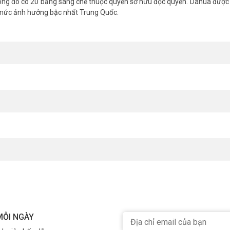
ng đó có 20 bằng sáng chế thuộc quyền sở hữu độc quyền. Dahua được 
 mức ảnh hưởng bậc nhất Trung Quốc.
MỖI NGÀY