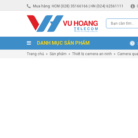
Mua hàng: HCM (028) 35166166 | HN (024) 62561111
DANH MỤC SẢN PHẨM
Trang chủ
»
Sản phẩm
»
Thiết bị camera an ninh
»
Camera qua