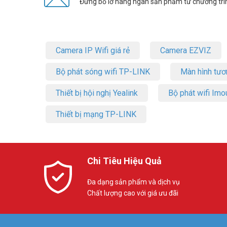
Đừng bỏ lỡ hàng ngàn sản phẩm từ chương trì
Camera IP Wifi giá rẻ
Camera EZVIZ
Bộ phát sóng wifi TP-LINK
Màn hình tươ
Thiết bị hội nghị Yealink
Bộ phát wifi Imo
Thiết bị mạng TP-LINK
Chi Tiêu Hiệu Quả
Đa dạng sản phẩm và dịch vụ
Chất lượng cao với giá ưu đãi