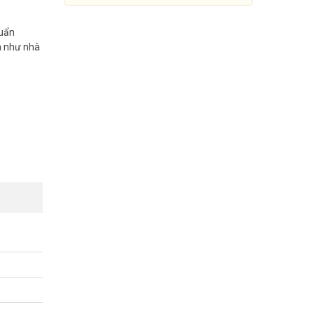
huẩn
ớn như nhà
ói sáng
Camera IP 3MP Dahua IPC-
HFW2320RP-VFS
Đang cập nhật giá
Mua Ngay