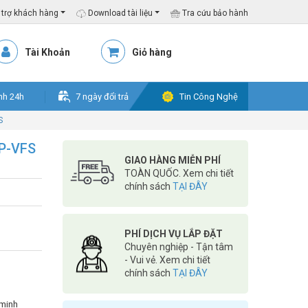
trợ khách hàng
Download tài liệu
Tra cứu bảo hành
Tài Khoản
Giỏ hàng
nh 24h
7 ngày đổi trả
Tin Công Nghệ
S
P-VFS
GIAO HÀNG MIỄN PHÍ
TOÀN QUỐC. Xem chi tiết
chính sách
TẠI ĐÂY
PHÍ DỊCH VỤ LẮP ĐẶT
Chuyên nghiệp - Tận tâm
- Vui vẻ. Xem chi tiết
chính sách
TẠI ĐÂY
 minh