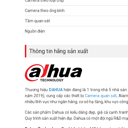
Camera theo loại chip
– Kích thước 72mm×80mm×212.8mm
– Trọng lượng 0.65Kg
Camera theo ống kính
– Xuất xứ: Trung Quốc
Tầm quan sát
– Bảo hành: 24 tháng
– Địa chỉ bán sản phẩm: tại 4 chi nhánh Vuhoangtelecom
Nguồn điện
Video clip giới thiệu Camera IP 3MP Dahua IPC-HFW
ht
Thông tin hãng sản xuất
Để cập nhật thông tin giá camera giám sát DAHUA mới nhâ
(028) 3962 5555 – (024) 6256 1111 – (024) 3273 6666 để 
Tham khảo các kênh thông tin khác:
– Facebook:
https://www.facebook.com/vuhoangteleco
– Youtube:
https://www.youtube.com/c/VuhoangTVChan
Thương hiệu
DAHUA
hiện đang là 1 trong nhà 5 nhà sản 
– Website:
https://vuhoangtelecom.vn/
năm 2019)
, cung cấp các thiết bị
Camera quan sát
, Alar
nhiều lĩnh vực như ngân hàng, cơ sở hạ tầng, khu vực côn
Các sản phẩm Dahua có kiểu dáng đẹp, giá cả cạnh tranh, 
Quy trình sản xuất hiện đại. Dahua có một đội ngũ R&D mạ