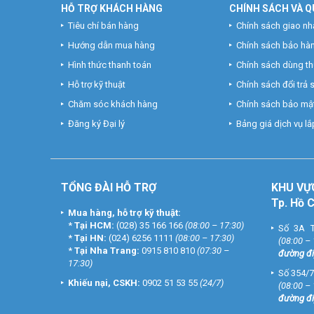
HỖ TRỢ KHÁCH HÀNG
CHÍNH SÁCH VÀ Q
Tiêu chí bán hàng
Chính sách giao nh
Hướng dẫn mua hàng
Chính sách bảo hà
Hình thức thanh toán
Chính sách dùng t
Hỗ trợ kỹ thuật
Chính sách đổi trả
Chăm sóc khách hàng
Chính sách bảo mật
Đăng ký Đại lý
Bảng giá dịch vụ lắp
TỔNG ĐÀI HỖ TRỢ
KHU
VỰ
Tp. Hồ 
Mua hàng, hỗ trợ kỹ thuật:
*
Tại HCM:
(028) 35 166 166
(08:00 – 17:30)
Số 3A T
*
Tại HN:
(024) 6256 1111
(08:00 – 17:30)
(08:00 –
*
Tại Nha Trang:
0915 810 810
(07:30 –
đường đi
17:30)
Số 354/7
Khiếu nại, CSKH:
0902 51 53 55
(24/7)
(08:00 –
đường đi