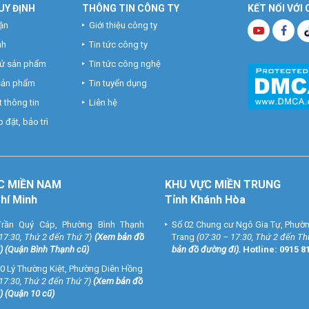
UY ĐỊNH
THÔNG TIN CÔNG TY
KẾT NỐI VỚI
ận
Giới thiệu công ty
nh
Tin tức công ty
hử sản phẩm
Tin tức công nghệ
 sản phẩm
Tin tuyển dụng
 thông tin
Liên hệ
 đặt, bảo trì
C MIỀN NAM
KHU VỰC MIỀN TRUNG
Chí Minh
Tỉnh Khánh Hòa
rần Quý Cáp, Phường Bình Thạnh
Số 02 Chung cư Ngô Gia Tự, Phườ
 17:30, Thứ 2 đến Thứ 7)
(
Xem bản đồ
Trang
(07:30 – 17:30, Thứ 2 đến Th
) (Quận Bình Thạnh cũ)
bản đồ đường đi
).
Hotline:
0915 8
0 Lý Thường Kiệt, Phường Diên Hồng
 17:30, Thứ 2 đến Thứ 7)
(
Xem bản đồ
) (Quận 10 cũ)