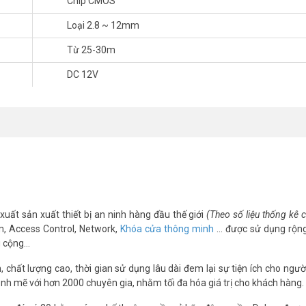
Chip CMOS
Loại 2.8 ~ 12mm
Từ 25-30m
 TpHCM & Hà Nội
DC 12V
2320RP-VFS
tps://youtu.be/oK-tZqZXlLQ
́t, quý khách hàng vui lòng liên hệ HOTLINE 1900 9259 – (028) 35 166 
được hỗ trợ tốt nhất.
m/
nel
xuất sản xuất thiết bị an ninh hàng đầu thế giới
(Theo số liệu thống kê
m, Access Control, Network,
Khóa cửa thông minh
… được sử dụng rộng
g cộng…
chất lượng cao, thời gian sử dụng lâu dài đem lại sự tiện ích cho ngườ
nh mẽ với hơn 2000 chuyên gia, nhằm tối đa hóa giá trị cho khách hàng.