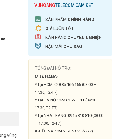
VUHOANG
TELECOM CAM KẾT
SẢN PHẨM
CHÍNH HÃNG
GIÁ
LUÔN TỐT
BÁN HÀNG
CHUYÊN NGHIỆP
 nơi
HẬU MÃI
CHU ĐÁO
TỔNG ĐÀI HỖ TRỢ:
MUA HÀNG:
* Tại HCM:
028 35 166 166
(08:00 –
17:30, T2-T7)
* Tại HÀ NỘI:
024 6256 1111
(08:00 –
17:30, T2-T7)
* Tại NHA TRANG:
0915 810 810
(08:00
– 17:30, T2-T7)
KHIẾU NẠI:
0902 51 53 55 (24/7)
rong vùng