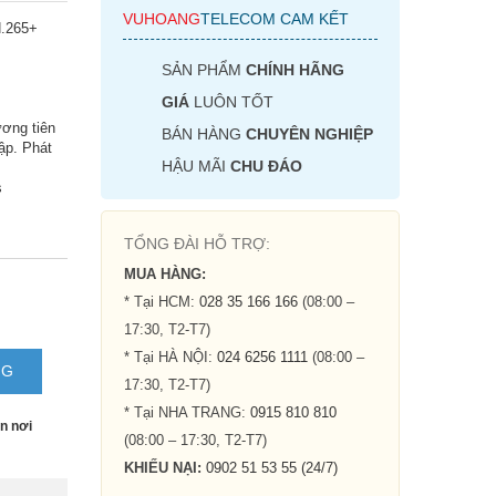
VUHOANG
TELECOM CAM KẾT
265+
SẢN PHẨM
CHÍNH HÃNG
GIÁ
LUÔN TỐT
ng tiên
BÁN HÀNG
CHUYÊN NGHIỆP
 Phát hiện
HẬU MÃI
CHU ĐÁO
TỔNG ĐÀI HỖ TRỢ:
MUA HÀNG:
* Tại HCM:
028 35 166 166
(08:00 –
17:30, T2-T7)
* Tại HÀ NỘI:
024 6256 1111
(08:00 –
NG
N
17:30, T2-T7)
2-
* Tại NHA TRANG:
0915 810 810
(08:00
 nơi
– 17:30, T2-T7)
KHIẾU NẠI:
0902 51 53 55 (24/7)