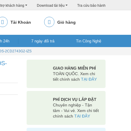
trợ khách hàng
Download tài liệu
Tra cứu bảo hành
Tài Khoản
Giỏ hàng
nh 24h
7 ngày đổi trả
Tin Công Nghệ
S-2CD2743G2-IZS
-
GIAO HÀNG MIỄN PHÍ
TOÀN QUỐC. Xem chi tiết
chính sách
TẠI ĐÂY
PHÍ DỊCH VỤ LẮP ĐẶT
Chuyên nghiệp - Tận tâm
- Vui vẻ. Xem chi tiết
chính sách
TẠI ĐÂY