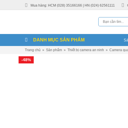
Mua hàng: HCM (028) 35166166 | HN (024) 62561111
DANH MỤC SẢN PHẨM
Trang chủ
»
Sản phẩm
»
Thiết bị camera an ninh
»
Camera qua
-48%