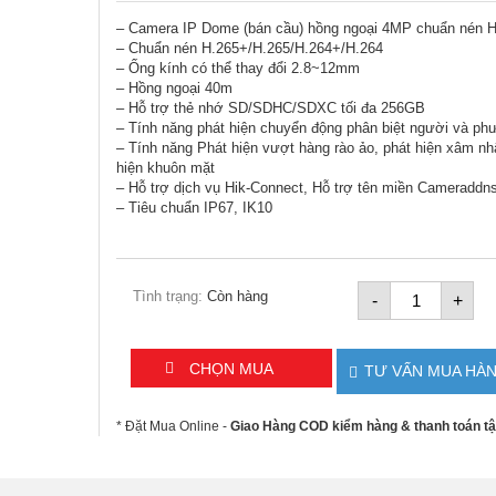
– Camera IP Dome (bán cầu) hồng ngoại 4MP chuẩn nén H.
– Chuẩn nén H.265+/H.265/H.264+/H.264
– Ống kính có thể thay đổi 2.8~12mm
– Hồng ngoại 40m
– Hỗ trợ thẻ nhớ SD/SDHC/SDXC tối đa 256GB
– Tính năng phát hiện chuyển động phân biệt người và phươ
– Tính năng Phát hiện vượt hàng rào ảo, phát hiện xâm nhập.
khuôn mặt
– Hỗ trợ dịch vụ Hik-Connect, Hỗ trợ tên miền Cameraddns
– Tiêu chuẩn IP67, IK10
Camera
Tình trạng:
Còn hàng
-
+
IP
4MP
bán
cầu
CHỌN MUA
TƯ VẤN MUA HÀ
HIKVISIO
DS-
2CD2743G
* Đặt Mua Online -
Giao Hàng COD kiểm hàng & thanh toán tận
IZS
số
lượng
Facebook