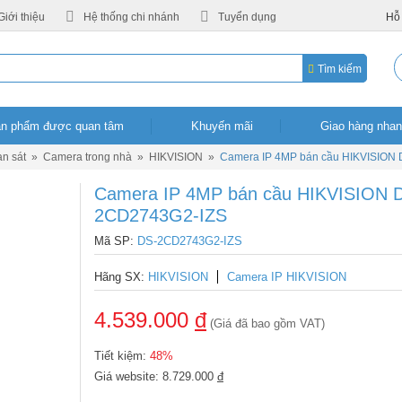
Giới thiệu
Hệ thống chi nhánh
Tuyển dụng
Hỗ 
Tìm kiếm
Sản phẩm được quan tâm
Khuyến mãi
Giao hàng nha
n sát
»
Camera trong nhà
»
HIKVISION
»
Camera IP 4MP bán cầu HIKVISION D
Camera IP 4MP bán cầu HIKVISION DS
2CD2743G2-IZS
Mã SP:
DS-2CD2743G2-IZS
Hãng SX:
HIKVISION
Camera IP HIKVISION
4.539.000
đ
(Giá đã bao gồm VAT)
Tiết kiệm:
48%
Giá website: 8.729.000
đ