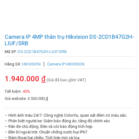
Camera IP 4MP thân trụ Hikvision DS-2CD1B47G2H-
LIUF/SRB
Mã SP:
DS-2CD1B47G2H-LIUF/SRB
Hãng SX:
HIKVISION
Camera IP HIKVISION
1.940.000
đ
(Giá đã bao gồm VAT)
Tiết kiệm:
45%
Giá website: 3.530.000
đ
– Hình ảnh màu 24/7: Công nghệ ColorVu, quan sát đêm có màu sắc.
– Phân biệt người/xe: Giảm báo động ảo, tăng độ chính xác.
– Răn đe chủ động: Đèn và còi báo động tích hợp.
– Bền bỉ ngoài trời: Chuẩn chống nước bụi IP67.
– Đàm thoại hai chiều: Tích hợp mic và loa.