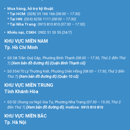
Mua hàng, hỗ trợ kỹ thuật:
*
Tại HCM:
(028) 35 166 166
(08:00 – 17:30)
*
Tại HN:
(024) 6256 1111
(08:00 – 17:30)
*
Tại Nha Trang:
0915 810 810
(07:30 – 17:30)
Khiếu nại, CSKH:
0902 51 53 55
(24/7)
KHU
VỰC MIỀN NAM
Tp. Hồ Chí Minh
Số 3A Trần Quý Cáp, Phường Bình Thạnh
(08:00 – 17:30, Thứ 2 đến Thứ
7)
(
Xem bản đồ đường đi
) (Quận Bình Thạnh cũ)
Số 354/70 Lý Thường Kiệt, Phường Diên Hồng
(08:00 – 17:30, Thứ 2 đến
Thứ 7)
(
Xem bản đồ đường đi
) (Quận 10 cũ)
KHU VỰC MIỀN TRUNG
Tỉnh Khánh Hòa
Số 02 Chung cư Ngô Gia Tự, Phường Nha Trang
(07:30 – 15:30, Thứ 2
đến Thứ 7)
(
Xem bản đồ đường đi
).
Hotline:
0915 810 810
KHU VỰC MIỀN BẮC
Tp. Hà Nội