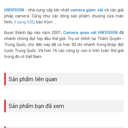
và cấp nguồn.
Độ bền cao:
Với tiêu chuẩn IP67, camera hoạt động ổn định
HIKVISION
- nhà cung cấp lớn nhất
camera giám sát
và các giải
trong mọi điều kiện thời tiết.
pháp camera. Cũng như các dòng sản phẩm chuông cửa màn
hình,
ổ cứng SSD
, báo trộm ...
Camera Hikvision DS-2CD1B47G2H-
LIUF/SRB Phù Hợp Với Ai?
Được thành lập vào năm 2001,
Camera quan sát HIKVISION
đã
nhanh chóng đạt top đầu thế giới. Trụ sở chính tại Thẩm Quyến -
Sản phẩm này đặc biệt phù hợp với:
Trung Quốc, cho đến nay đã có hơn 30 chi nhánh trong khắp đất
nước Trung Quốc. Và hơn 16 các công ty con ở trên toàn thế giới
Gia đình muốn tăng cường an ninh cho ngôi nhà của mình.
trong đó có Việt Nam.
Chủ cửa hàng, doanh nghiệp nhỏ cần giám sát hoạt động
kinh doanh.
Các khu dân cư, bãi đỗ xe, kho bãi cần một hệ thống an ninh
đáng tin cậy.
Sản phẩm liên quan
Thông số kỹ thuật camera IP thân trụ 4MP
Hikvision DS-2CD1B47G2H-LIUF/SRB
– Camera ColorVu phát hiện người phương tiện, cùng Chế độ đèn
Sản phẩm bạn đã xem
thông minh
– Cảm biến ảnh 1/3″ progressive scan CMOS
– Chuẩn nén H.265 , H.265+ , H.264 , H.264+ ; Hỗ trợ 2 luồng dữ liệu
– Độ phân giải tối đa 2560 × 1440/20fps