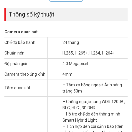
Thông số kỹ thuật
Camera quan sát
Chế độ bảo hành
24 tháng
Chuẩn nén
H.265, H.265+, H.264, H.264+
Tại Sao Bạn Nên Chọn Camera Hikvision
Độ phân giải
4.0 Megapixel
DS-2CD1B47G2H-LIUF/SRB?
Camera theo ống kính
4mm
Hình ảnh sắc nét 24/7:
Công nghệ ColorVu đảm bảo hình
ảnh có màu sắc sống động ngay cả trong điều kiện ánh sáng
– Tầm xa hồng ngoại/ Ánh sáng
Tầm quan sát
yếu.
trắng 50m
Phát hiện người và phương tiện:
Giảm thiểu báo động giả,
tập trung vào các mối đe dọa thực sự.
– Chống ngược sáng WDR 120dB ,
Cảnh báo chủ động:
Đèn và còi báo động tích hợp giúp răn
BLC, HLC , 3D DNR
đe kẻ xâm nhập.
– Hỗ trợ chế độ đèn thông minh
Chống chịu thời tiết khắc nghiệt:
Tiêu chuẩn IP67 đảm bảo
Smart Hybrid Light
hoạt động ổn định ngoài trời.
– Tích hợp đèn còi cảnh báo (đèn
Đàm thoại hai chiều:
Tích hợp loa và micro cho phép giao