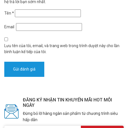
khảo thêm thông tin tại
Facebook Vuhoangtelecom
nhé.
hệ trả lời bạn sớm nhất.
Tên
*
Email
Lưu tên của tôi, email, và trang web trong trình duyệt này cho lần
bình luận kế tiếp của tôi.
ĐĂNG KÝ NHẬN TIN KHUYẾN MÃI HOT MỖI
NGÀY
Đừng bỏ lỡ hàng ngàn sản phẩm từ chương trình siêu
hấp dẫn