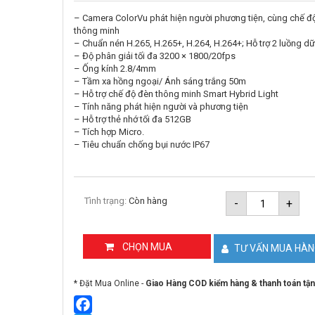
– Camera ColorVu phát hiện người phương tiện, cùng chế đ
thông minh
– Chuẩn nén H.265, H.265+, H.264, H.264+; Hỗ trợ 2 luồng dữ
– Độ phân giải tối đa 3200 × 1800/20fps
– Ống kính 2.8/4mm
– Tầm xa hồng ngoại/ Ánh sáng trắng 50m
– Hỗ trợ chế độ đèn thông minh Smart Hybrid Light
– Tính năng phát hiện người và phương tiện
– Hỗ trợ thẻ nhớ tối đa 512GB
– Tích hợp Micro.
– Tiêu chuẩn chống bụi nước IP67
Camera
Tình trạng:
Còn hàng
-
+
IP
6MP
thân
trụ
CHỌN MUA
TƯ VẤN MUA HÀ
HIKVISIO
DS-
2CD1T67G
* Đặt Mua Online -
Giao Hàng COD kiểm hàng & thanh toán tận
LIUF
số
lượng