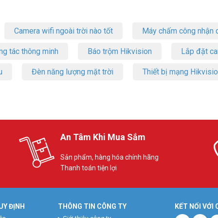
Camera wifi ngoài trời nào tốt
Máy chấm công nhận d
ng tác thông minh
Báo trộm Hikvision
Lắp đặt c
u
Đèn năng lượng mặt trời
Thiết bị mạng Hikvisi
An Tâm Khi Mua Sắm
Sản phẩm, hàng hóa chính hãng
Thanh toán tiện lợi
UY ĐỊNH
THÔNG TIN CÔNG TY
KẾT NỐI VỚI