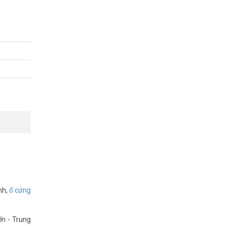
nh,
ổ cứng
ến - Trung