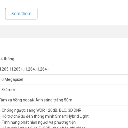
 độ đèn thông minh
Xem thêm
dữ liệu
24 tháng
H.265, H.265+, H.264, H.264+
6.0 Megapixel
2.8/4mm
Tầm xa hồng ngoại/ Ánh sáng trắng 50m
– Chống ngược sáng WDR 120dB, BLC, 3D DNR
– Hỗ trợ chế độ đèn thông minh Smart Hybrid Light
– Tính năng phát hiện người và phương tiện
 hôm nay để được hỗ trợ giá tốt nhất. Tham khảo thêm thông tin tại