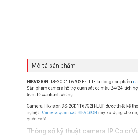
Mô tả sản phẩm
HIKVISION DS-2CD1T67G2H-LIUF
là dòng sản phẩm
ca
Sản phẩm camera hỗ trợ quan sát có màu 24/24, tích hợp
50m từ xa nhanh chóng.
Camera Hikvision DS-2CD1T67G2H-LIUF được thiết kế theo
nghiệt..
Camera quan sát HIKVISION
này sử dụng cho mọi
quán café …
Thông số kỹ thuật camera IP Color