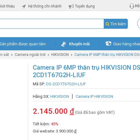
Hỗ 
Giới thiệu
Hệ thống chi nhánh
Tuyển dụng
Tìm kiếm
Sản phẩm được quan tâm
Khuyến mãi
Giao hàng nha
n sát
»
Camera ngoài trời
»
HIKVISION
»
Camera IP 6MP thân trụ HIKVISION D
Camera IP 6MP thân trụ HIKVISION DS
2CD1T67G2H-LIUF
Mã SP:
DS-2CD1T67G2H-LIUF
Hãng SX:
HIKVISION
Camera IP HIKVISION
2.145.000
đ
(Giá đã bao gồm VAT)
Tiết kiệm:
45%
Giá website: 3.900.000
đ