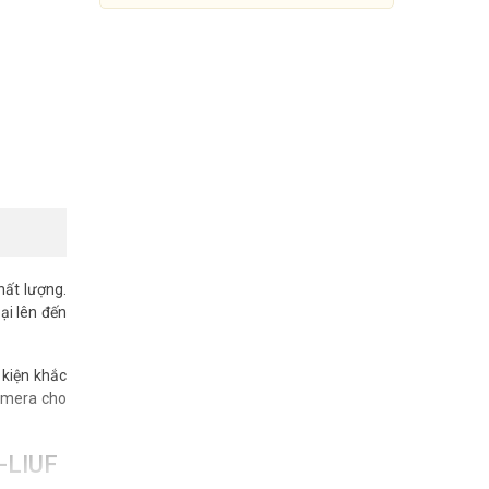
hất lượng.
ại lên đến
Camera IP 6MP thân trụ
 kiện khắc
HIKVISION DS-2CD1T67G2H-
LIUF
amera cho
2.145.000đ
3.900.000đ
-LIUF
Mua Ngay