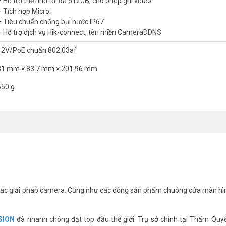
– Hỗ trợ thẻ nhớ tối đa 512GB, cho phép ghi video
– Tích hợp Micro.
– Tiêu chuẩn chống bụi nước IP67
– Hỗ trợ dịch vụ Hik-connect, tên miền CameraDDNS
12V/PoE chuẩn 802.03af
81 mm × 83.7 mm × 201.96 mm
550 g
ác giải pháp camera. Cũng như các dòng sản phẩm chuông cửa màn hì
SION
đã nhanh chóng đạt top đầu thế giới. Trụ sở chính tại Thẩm Quy