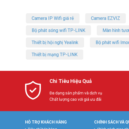
Camera IP Wifi giá rẻ
Camera EZVIZ
Bộ phát sóng wifi TP-LINK
Màn hình tươ
Thiết bị hội nghị Yealink
Bộ phát wifi Imo
Thiết bị mạng TP-LINK
Chi Tiêu Hiệu Quả
Đa dạng sản phẩm và dịch vụ
Chất lượng cao với giá ưu đãi
HỖ TRỢ KHÁCH HÀNG
CHÍNH SÁCH VÀ Q