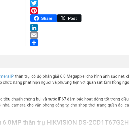
Facebook
Twitter
Pinterest
Share
Post
LinkedIn
Email
Share
mera IP
thân trụ, có độ phân giải 6.0 Megapixel cho hình ảnh sắc nét, c
 chức năng phát hiện người và phương tiện với quan sát tầm hồng ngo
 tiêu chuẩn chống bụi và nước IP67 đảm bảo hoạt động tốt trong điều
 nhà, camera cho văn phòng công ty, cho shop thời trang quần áo, c
Vu 6.0MP thân trụ HIKVISION DS-2CD1T67G2H