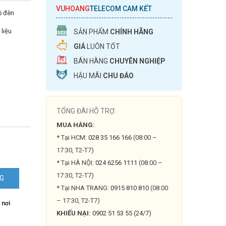
VUHOANG
TELECOM CAM KẾT
ộ đèn
 liệu
SẢN PHẨM
CHÍNH HÃNG
GIÁ
LUÔN TỐT
BÁN HÀNG
CHUYÊN NGHIỆP
HẬU MÃI
CHU ĐÁO
TỔNG ĐÀI HỖ TRỢ:
MUA HÀNG:
* Tại HCM:
028 35 166 166
(08:00 –
17:30, T2-T7)
* Tại HÀ NỘI:
024 6256 1111
(08:00 –
17:30, T2-T7)
NG
N
* Tại NHA TRANG:
0915 810 810
(08:00
2H-
– 17:30, T2-T7)
 nơi
KHIẾU NẠI:
0902 51 53 55 (24/7)