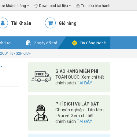
trợ khách hàng
Download tài liệu
Tra cứu bảo hành
Tài Khoản
Giỏ hàng
nh 24h
7 ngày đổi trả
Tin Công Nghệ
S-2CD1T67G2H-LIUF
-
GIAO HÀNG MIỄN PHÍ
TOÀN QUỐC. Xem chi tiết
chính sách
TẠI ĐÂY
PHÍ DỊCH VỤ LẮP ĐẶT
Chuyên nghiệp - Tận tâm
- Vui vẻ. Xem chi tiết
chính sách
TẠI ĐÂY