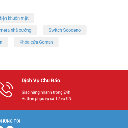
iện khuôn mặt
amera nhà xưởng
Switch Scodeno
on
Khóa cửa Goman
Dịch Vụ Chu Đáo
Giao hàng nhanh trong 24h
Hotline phục vụ cả T7 và CN
 CHÚNG TÔI