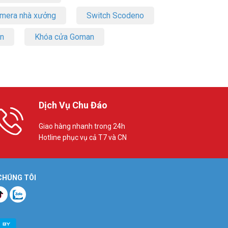
amera nhà xưởng
Switch Scodeno
on
Khóa cửa Goman
Dịch Vụ Chu Đáo
Giao hàng nhanh trong 24h
Hotline phục vụ cả T7 và CN
 CHÚNG TÔI