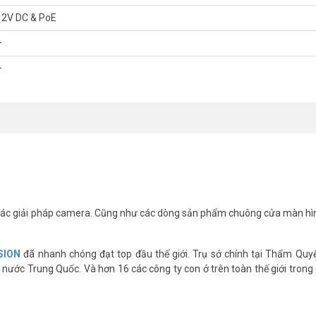
12V DC & PoE
trụ 8MP Hikvision DS-2CD2683G2-IZS
–
–
 IR
BLC; HLC.
ương tiện
hập. Phát hiện khuôn mặt
s
ác giải pháp camera. Cũng như các dòng sản phẩm chuông cửa màn hì
SION
đã nhanh chóng đạt top đầu thế giới. Trụ sở chính tại Thẩm Quy
nước Trung Quốc. Và hơn 16 các công ty con ở trên toàn thế giới trong 