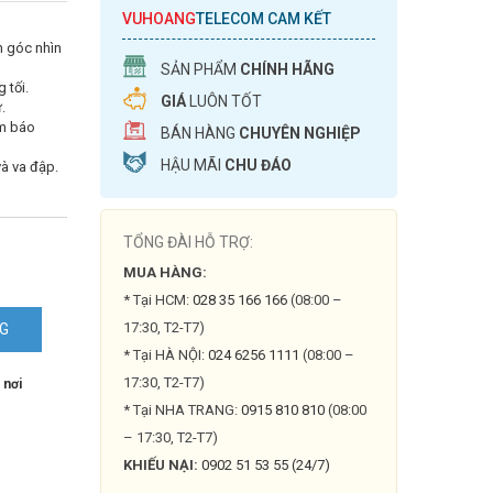
VUHOANG
TELECOM CAM KẾT
h góc nhìn
SẢN PHẨM
CHÍNH HÃNG
 tối.
GIÁ
LUÔN TỐT
.
ảm báo
BÁN HÀNG
CHUYÊN NGHIỆP
HẬU MÃI
CHU ĐÁO
và va đập.
TỔNG ĐÀI HỖ TRỢ:
MUA HÀNG:
* Tại HCM:
028 35 166 166
(08:00 –
17:30, T2-T7)
NG
* Tại HÀ NỘI:
024 6256 1111
(08:00 –
2-
17:30, T2-T7)
 nơi
* Tại NHA TRANG:
0915 810 810
(08:00
– 17:30, T2-T7)
KHIẾU NẠI:
0902 51 53 55 (24/7)