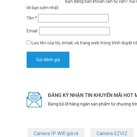
Bạn đang băn khoăn cần tư vấn? Vui lò
lời bạn sớm nhất.
Tên
*
Email
Lưu tên của tôi, email, và trang web trong trình duyệt nà
ĐĂNG KÝ NHẬN TIN KHUYẾN MÃI HOT 
Đừng bỏ lỡ hàng ngàn sản phẩm từ chương trì
Camera IP Wifi giá rẻ
Camera EZVIZ