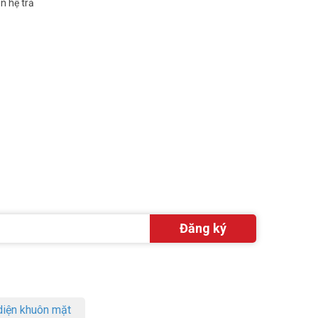
n hệ trả
iện khuôn mặt