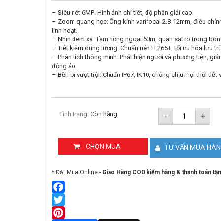
– Siêu nét 6MP: Hình ảnh chi tiết, độ phân giải cao.
– Zoom quang học: Ống kính varifocal 2.8-12mm, điều chỉn
linh hoạt.
– Nhìn đêm xa: Tầm hồng ngoại 60m, quan sát rõ trong bóng
– Tiết kiệm dung lượng: Chuẩn nén H.265+, tối ưu hóa lưu trữ
– Phân tích thông minh: Phát hiện người và phương tiện, gi
động ảo.
– Bền bỉ vượt trội: Chuẩn IP67, IK10, chống chịu mọi thời tiết 
Camera
Tình trạng:
Còn hàng
-
+
IP
thân
trụ
8MP
CHỌN MUA
TƯ VẤN MUA HÀ
Hikvision
DS-
2CD2683G
* Đặt Mua Online -
Giao Hàng COD kiểm hàng & thanh toán tận
IZS
số
lượng
Facebook
Twitter