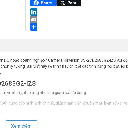
Pinterest
Share
Post
LinkedIn
Email
Share
nhà ở hoặc doanh nghiệp? Camera Hikvision DS-2CD2683G2-IZS với độ 
họn lý tưởng. Bài viết này sẽ trình bày chi tiết các tính năng nổi bật, lợi í
.
CD2683G2-IZS
trị vượt trội, đáp ứng nhu cầu giám sát đa dạng.
0) cung cấp hình ảnh chi tiết, giúp nhận diện khuôn mặt, biển số xe ho
m đảm bảo hình ảnh sắc nét trong bóng tối, lý tưởng cho việc giám s
Xem thêm
10 (chống va đập), camera hoạt động ổn định trong mọi điều kiện thời ti