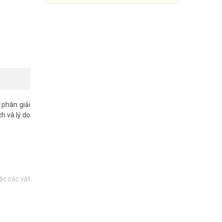
phân giải
ch và lý do
Camera IP thân trụ 8MP
Hikvision DS-2CD2683G2-IZS
ặc các vật
5.979.000đ
11.499.000đ
át vào ban
Mua Ngay
ết, từ mưa