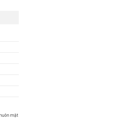
úp bạn tập
24/7.
ể.
t.
nhận thông
 khuôn mặt