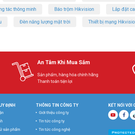
ng tác thông minh
Báo trộm Hikvision
Lắp đặt c
u
Đèn năng lượng mặt trời
Thiết bị mạng Hikvisi
An Tâm Khi Mua Sắm
Sản phẩm, hàng hóa chính hãng
Thanh toán tiện lợi
UY ĐỊNH
THÔNG TIN CÔNG TY
KẾT NỐI VỚI
ận
Giới thiệu công ty
nh
Tin tức công ty
hử sản phẩm
Tin tức công nghệ