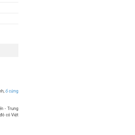
nh,
ổ cứng
ến - Trung
đó có Việt