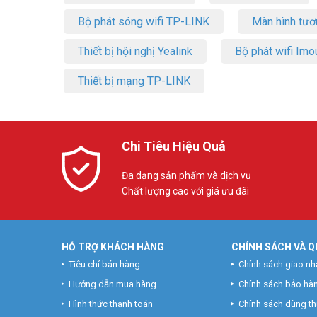
Bộ phát sóng wifi TP-LINK
Màn hình tươ
Thiết bị hội nghị Yealink
Bộ phát wifi Imo
Thiết bị mạng TP-LINK
Chi Tiêu Hiệu Quả
Đa dạng sản phẩm và dịch vụ
Chất lượng cao với giá ưu đãi
HỖ TRỢ KHÁCH HÀNG
CHÍNH SÁCH VÀ Q
Tiêu chí bán hàng
Chính sách giao nh
Hướng dẫn mua hàng
Chính sách bảo hà
Hình thức thanh toán
Chính sách dùng t