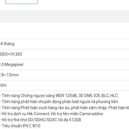
ển động phân biệt người và phương tiện, giảm thiểu báo động giả, gi
ision DS-2CD2683G2-IZS
ệ tiên tiến, nâng cao hiệu quả giám sát.
24 tháng
 cung cấp hình ảnh rõ nét trong điều kiện thiếu sáng, đảm bảo an ninh 
H265+/H.265
 chỉnh góc quan sát, bao quát khu vực lớn hoặc tập trung vào điểm cụ th
ời và phương tiện, giảm thiểu cảnh báo sai, tăng cường hiệu quả giám sá
8.0 Megapixel
ịch vụ Cameraddns cho phép xem video trực tiếp, xem lại bản ghi và 
2.8~12mm
hernet), giảm dây cáp và rút ngắn thời gian cài đặt.
60m
 phù hợp với ai?
– Tính năng Chống ngược sáng WDR 120dB; 3D DNR; ICR; BLC; HLC.
– Tính năng phát hiện chuyển động phân biệt người và phương tiên
– Tính năng Phát hiện vượt hàng rào ảo, phát hiện xâm nhập. Phát hiện
ớn tuổi từ xa.
– Hỗ trợ dịch vụ Hik-Connect, Hỗ trợ tên miền Cameraddns
hà xưởng hoặc kho bãi.
– Hỗ trợ thẻ nhớ SD/SDHC/SDXC tối đa 512GB
 quản lý nhân viên hiệu quả.
– Tiêu chuẩn IP67, IK10
 nét để xử lý sự cố.