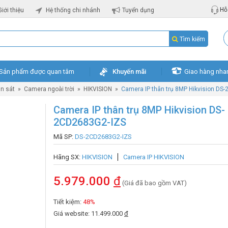
Hỗ 
Giới thiệu
Hệ thống chi nhánh
Tuyển dụng
Tìm kiếm
Sản phẩm được quan tâm
Khuyến mãi
Giao hàng nha
n sát
»
Camera ngoài trời
»
HIKVISION
»
Camera IP thân trụ 8MP Hikvision DS
Camera IP thân trụ 8MP Hikvision DS-
2CD2683G2-IZS
Mã SP:
DS-2CD2683G2-IZS
Hãng SX:
HIKVISION
Camera IP HIKVISION
5.979.000
đ
(Giá đã bao gồm VAT)
Tiết kiệm:
48%
Giá website: 11.499.000
đ