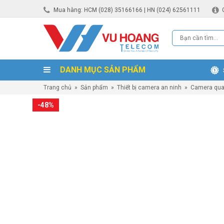
Mua hàng: HCM (028) 35166166 | HN (024) 62561111
DANH MỤC SẢN PHẨM
Trang chủ
»
Sản phẩm
»
Thiết bị camera an ninh
»
Camera qua
-48%