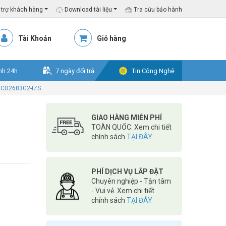
trợ khách hàng
Download tài liệu
Tra cứu bảo hành
Tài Khoản
Giỏ hàng
nh 24h
7 ngày đổi trả
Tin Công Nghệ
-2CD2683G2-IZS
GIAO HÀNG MIỄN PHÍ
TOÀN QUỐC. Xem chi tiết
chính sách
TẠI ĐÂY
PHÍ DỊCH VỤ LẮP ĐẶT
Chuyên nghiệp - Tận tâm
- Vui vẻ. Xem chi tiết
chính sách
TẠI ĐÂY