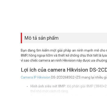
Mô tả sản phẩm
Bạn đang tìm kiếm một giải pháp an ninh mạnh mẽ cho 
8MP, hồng ngoại 60m và thiết kế chống chịu thời tiết là lựa c
vì sao chiếc camera an ninh Hikvision này được ưa chuộng
Lợi ích của camera Hikvision DS-2
Camera IP Hikvision
DS-2CD2683G2-IZS mang lại nhiều giá 
Hình ảnh siêu nét 8MP:
Độ phân giải 8MP (3840×216
thể nhỏ một cách rõ ràng.
Quan sát ban đêm hiệu quả:
Tầm xa hồng ngoại 60
đêm.
Độ bền cao:
Đạt chuẩn IP67 (chống bụi, nước) và IK