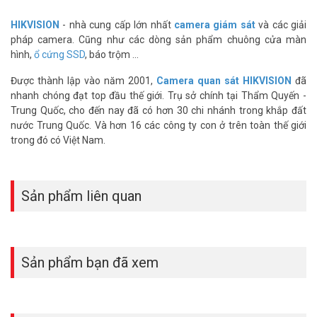
thanh như sảnh, lối vào, quầy thu ngân hoặc kho nhỏ.
HIKVISION
- nhà cung cấp lớn nhất
camera giám sát
và các giải
Âm thanh được lưu trực tiếp vào video ghi hình, không cần thiết bị
pháp camera. Cũng như các dòng sản phẩm chuông cửa màn
thu âm ngoài. Điều này giúp đơn giản hóa hệ thống lắp đặt và tiết
hình,
ổ cứng SSD
, báo trộm ...
kiệm chi phí.
Được thành lập vào năm 2001,
Camera quan sát HIKVISION
đã
Độ Bền Vật Lý – IP67 Và IK10
nhanh chóng đạt top đầu thế giới. Trụ sở chính tại Thẩm Quyến -
Camera đạt tiêu chuẩn IP67 – hoàn toàn chống bụi và chống nước
Trung Quốc, cho đến nay đã có hơn 30 chi nhánh trong khắp đất
ngập tạm thời (độ sâu đến 1 mét trong 30 phút). Chuẩn IK10 – chịu
nước Trung Quốc. Và hơn 16 các công ty con ở trên toàn thế giới
được lực va đập lên đến 20 Joule, tương đương một vật nặng 5kg
trong đó có Việt Nam.
rơi từ độ cao 40cm.
Vỏ nhôm đúc bán cầu chắc chắn, phù hợp các môi trường ngoài
trời, bãi đỗ xe, nhà xưởng hoặc khu vực có nguy cơ bị phá hoại.
Sản phẩm liên quan
Nhiệt độ vận hành từ -30°C đến 60°C, độ ẩm tối đa 95% (không
ngưng tụ). Khối lượng camera khoảng 570g, đóng hộp khoảng
806g.
Sản phẩm bạn đã xem
Nén Video H.265+ – Tiết Kiệm Băng Thông Và
Lưu Trữ
Camera IP bán cầu 4MP này hỗ trợ định dạng nén H.265+, H.265,