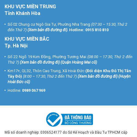
KHU VỰC MIỀN TRUNG
Tỉnh Khánh Hòa
Số 02 Chung cư Ngô Gia Tự, Phường Nha Trang
(07:30 – 15:30, Thứ 2
đến Thứ 7)
(
Xem bản đồ đường đi
).
Hotline:
0915 810 810
KHU VỰC MIỀN BẮC
Tp. Hà Nội
Số 22 Ngõ 19 Kim Đồng, Phường Tương Mai
(08:00 – 17:30, Thứ 2 đến
Thứ 7)
(
Xem bản đồ đường đi
) (Quận Hoàng Mai cũ)
Km17+, QL32, Thôn Cao Trung, Xã Hoài Đức
(Đối diện Khu Đô Thị Tân
Tây Đô)
(8:00 – 17:30, Thứ 2 đến Thứ 7)
(
Xem bản đồ đường đi
) (Huyện
Hoài Đức cũ)
Hotline:
0989 067 969
Mã số doanh nghiệp: 0306524177 do Sở Kế Hoạch và Đầu Tư TP.HCM cấp