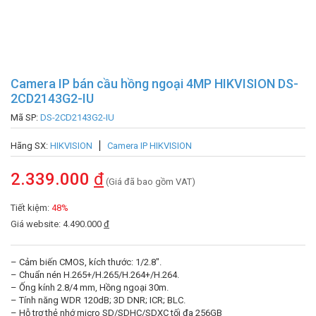
Camera IP bán cầu hồng ngoại 4MP HIKVISION DS-
2CD2143G2-IU
Mã SP:
DS-2CD2143G2-IU
Hãng SX:
HIKVISION
Camera IP HIKVISION
2.339.000
đ
(Giá đã bao gồm VAT)
Tiết kiệm:
48%
Giá website: 4.490.000
đ
– Cảm biến CMOS, kích thước: 1/2.8″.
– Chuẩn nén H.265+/H.265/H.264+/H.264.
– Ống kính 2.8/4 mm, Hồng ngoại 30m.
– Tính năng WDR 120dB; 3D DNR; ICR; BLC.
– Hỗ trợ thẻ nhớ micro SD/SDHC/SDXC tối đa 256GB