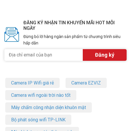
hiện khuôn mặt.
– Chuẩn chống nước IP 67, và chống đập phá: IK10
– Nguồn cấp: DC12V&PoE.
– Xuất xứ: Trung Quốc.
ĐĂNG KÝ NHẬN TIN KHUYẾN MÃI HOT MỖI
– Bảo hành: 24 tháng.
NGÀY
Đừng bỏ lỡ hàng ngàn sản phẩm từ chương trình siêu
Câu Hỏi Thường Gặp (FAQ)
hấp dẫn
Camera HIKVISION DS-2CD2143G2-IU có độ
phân giải bao nhiêu?
Camera đạt độ phân giải 4MP, tương đương 2688×1520 pixel. Tốc
độ ghi hình tối đa 30fps ở 1080P và 20fps ở độ phân giải 4MP đầy
đủ. Hình ảnh sắc nét, đủ để nhận diện khuôn mặt và đọc biển số xe
Camera IP Wifi giá rẻ
Camera EZVIZ
trong phạm vi gần.
Camera IP bán cầu Hikvision DS-2CD2143G2-
Camera wifi ngoài trời nào tốt
IU có lắp ngoài trời được không?
Máy chấm công nhận diện khuôn mặt
Được. Camera đạt chuẩn IP67 chống bụi và nước, chuẩn IK10
chống va đập. Hoạt động ổn định ở nhiệt độ từ -30°C đến 60°C. Phù
Bộ phát sóng wifi TP-LINK
hợp lắp ngoài trời, bãi giữ xe, sân khuôn viên tại mọi điều kiện thời
tiết Việt Nam.