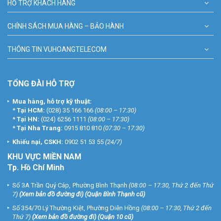
HỖ TRỢ KHÁCH HÀNG
CHÍNH SÁCH MUA HÀNG – BẢO HÀNH
THÔNG TIN VUHOANGTELECOM
TỔNG ĐÀI HỖ TRỢ
Mua hàng, hỗ trợ kỹ thuật:
*
Tại HCM:
(028) 35 166 166
(08:00 – 17:30)
*
Tại HN:
(024) 6256 1111
(08:00 – 17:30)
*
Tại Nha Trang:
0915 810 810
(07:30 – 17:30)
Khiếu nại, CSKH:
0902 51 53 55
(24/7)
KHU
VỰC MIỀN NAM
Tp. Hồ Chí Minh
Số 3A Trần Quý Cáp, Phường Bình Thạnh
(08:00 – 17:30, Thứ 2 đến Thứ
7)
(
Xem bản đồ đường đi
) (Quận Bình Thạnh cũ)
Số 354/70 Lý Thường Kiệt, Phường Diên Hồng
(08:00 – 17:30, Thứ 2 đến
Thứ 7)
(
Xem bản đồ đường đi
) (Quận 10 cũ)