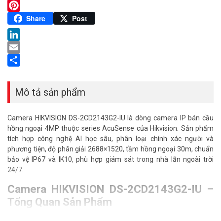
Twitter
Pinterest
Share
Post
LinkedIn
Email
Share
Mô tả sản phẩm
Camera HIKVISION DS-2CD2143G2-IU là dòng camera IP bán cầu
hồng ngoại 4MP thuộc series AcuSense của Hikvision. Sản phẩm
tích hợp công nghệ AI học sâu, phân loại chính xác người và
phương tiện, độ phân giải 2688×1520, tầm hồng ngoại 30m, chuẩn
bảo vệ IP67 và IK10, phù hợp giám sát trong nhà lẫn ngoài trời
24/7.
Camera HIKVISION DS-2CD2143G2-IU –
Tổng Quan Sản Phẩm
Nếu bạn đang tìm kiếm một camera IP bán cầu bền bỉ, thông minh