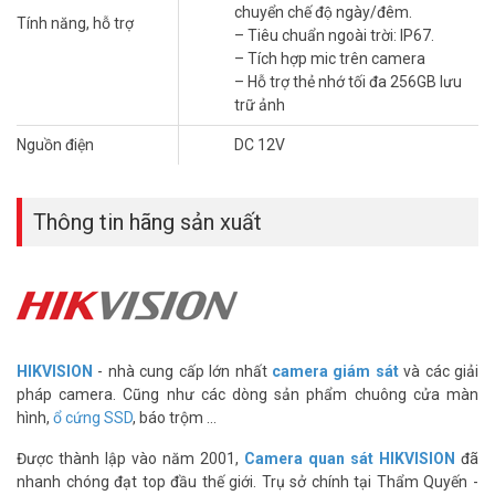
chuyển chế độ ngày/đêm.
– Độ phân giải tối đa 2560 × 1440 @20fps
Tính năng, hỗ trợ
– Tiêu chuẩn ngoài trời: IP67.
– Ống kính 2.8/4mm
– Tích hợp mic trên camera
– Tầm xa đèn hồng ngoại 30m
– Hỗ trợ thẻ nhớ tối đa 256GB lưu
– Chống nhiễu kỹ thật số 3D DNR, chống ngược sáng DWDR. Chức
trữ ảnh
năng bù ngược sáng BLC. Tự chuyển chế độ ngày/đêm.
– Tiêu chuẩn ngoài trời: IP67.
Nguồn điện
DC 12V
– Tích hợp mic trên camera
– Hỗ trợ thẻ nhớ tối đa 256GB lưu trữ ảnh
– Nguồn cấp 12V DC & PoE
Thông tin hãng sản xuất
– Hỗ trợ dịch vụ hik-connect, tên miền cameraddns
– Xuất xứ: Trung Quốc
– Bảo hành: 24 tháng
Để cập nhật thông tin giá bán HIKVISION DS-2CD1343G0-IUF mới
nhất, quý khách hàng vui lòng liên hệ HOTLINE 1900 9259 để được
hỗ trợ tốt nhất. Tham khảo thêm hình ảnh tại
Facebook
HIKVISION
- nhà cung cấp lớn nhất
camera giám sát
và các giải
Vuhoangtelecom
nhé.
pháp camera. Cũng như các dòng sản phẩm chuông cửa màn
hình,
ổ cứng SSD
, báo trộm ...
Được thành lập vào năm 2001,
Camera quan sát HIKVISION
đã
nhanh chóng đạt top đầu thế giới. Trụ sở chính tại Thẩm Quyến -