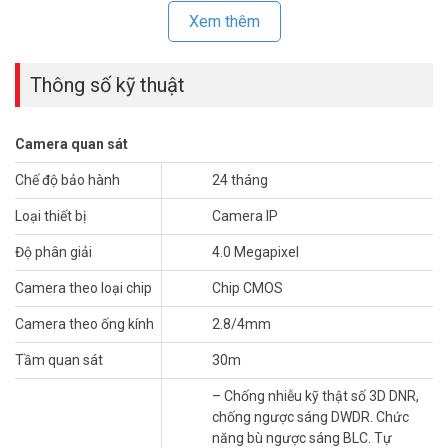
Xem thêm
Thông số kỹ thuật
Camera quan sát
Chế độ bảo hành
24 tháng
Loại thiết bị
Camera IP
Sản phẩm
camera IP
bán cầu HIKVISION DS-2CD1323G0-IUF được
bán giá tốt tại TpHCM và Hà Nội. Mẫu mã thu hút khách hàng và dễ
Độ phân giải
4.0 Megapixel
dàng sử dụng.
Camera theo loại chip
Chip CMOS
Thông số kỹ thuật camera IP hồng ngoại
4.0 Megapixel HIKVISION DS-
Camera theo ống kính
2.8/4mm
2CD1343G0-IUF
Tầm quan sát
30m
– Cảm biến 1/2.7″ Progressive Scan CMOS
– Chống nhiễu kỹ thật số 3D DNR,
– Chuẩn nén H.265+/H.264+/H.265/H.264
chống ngược sáng DWDR. Chức
– Hỗ trợ 2 luồng dữ liệu
năng bù ngược sáng BLC. Tự
– Độ nhạy sáng: 0.01 Lux @ (F2.0, AGC ON), B/W: 0 Lux với IR.