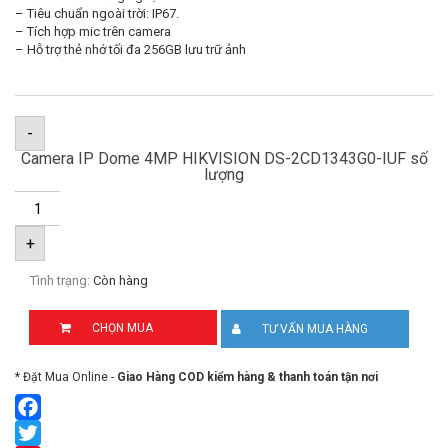
– Tiêu chuẩn ngoài trời: IP67.
– Tích hợp mic trên camera
– Hỗ trợ thẻ nhớ tối đa 256GB lưu trữ ảnh
-
Camera IP Dome 4MP HIKVISION DS-2CD1343G0-IUF số
lượng
+
Tình trạng:
Còn hàng
CHỌN MUA
TƯ VẤN MUA HÀNG
* Đặt Mua Online -
Giao Hàng COD kiểm hàng & thanh toán tận nơi
Facebook