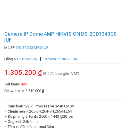
Camera IP Dome 4MP HIKVISION DS-2CD1343G0-
IUF
Mã SP:
DS-2CD1343G0-IUF
Hãng SX:
HIKVISION
Camera IP HIKVISION
1.305.200
đ
(Giá đã bao gồm VAT)
Tiết kiệm:
48%
Giá website: 2.510.000
đ
– Cảm biến 1/2.7″ Progressive Scan CMOS
– Chuẩn nén H.265+/H.264+/H.265/H.264
– Độ phân giải tối đa 2560 × 1440 @20fps
– Ống kính 2.8/4mm
– Tầm xa đèn hồng ngoại 30m