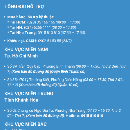
TỔNG ĐÀI HỖ TRỢ
Mua hàng, hỗ trợ kỹ thuật:
*
Tại HCM:
(028) 35 166 166
(08:00 – 17:30)
*
Tại HN:
(024) 6256 1111
(08:00 – 17:30)
*
Tại Nha Trang:
0915 810 810
(07:30 – 17:30)
Khiếu nại, CSKH:
0902 51 53 55
(24/7)
KHU
VỰC MIỀN NAM
Tp. Hồ Chí Minh
Số 3A Trần Quý Cáp, Phường Bình Thạnh
(08:00 – 17:30, Thứ 2 đến Thứ
7)
(
Xem bản đồ đường đi
) (Quận Bình Thạnh cũ)
Số 354/70 Lý Thường Kiệt, Phường Diên Hồng
(08:00 – 17:30, Thứ 2 đến
Thứ 7)
(
Xem bản đồ đường đi
) (Quận 10 cũ)
KHU VỰC MIỀN TRUNG
Tỉnh Khánh Hòa
Số 02 Chung cư Ngô Gia Tự, Phường Nha Trang
(07:30 – 15:30, Thứ 2
đến Thứ 7)
(
Xem bản đồ đường đi
).
Hotline:
0915 810 810
KHU VỰC MIỀN BẮC