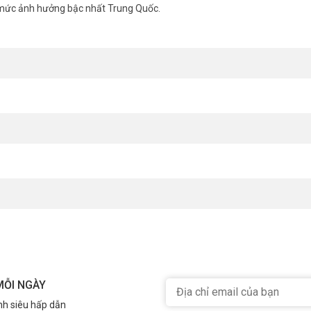
 mức ảnh hưởng bậc nhất Trung Quốc.
nh
|
Phụ kiện camera an ninh
AHUA xin vui lòng liên hệ Hotline 1900.9259 để được hỗ trợ ưu đãi tốt n
MỖI NGÀY
nh siêu hấp dẫn