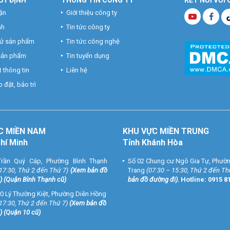
ận
Giới thiệu công ty
nh
Tin tức công ty
hử sản phẩm
Tin tức công nghệ
 sản phẩm
Tin tuyển dụng
 thông tin
Liên hệ
 đặt, bảo trì
C MIỀN NAM
KHU VỰC MIỀN TRUNG
Chí Minh
Tỉnh Khánh Hòa
rần Quý Cáp, Phường Bình Thạnh
Số 02 Chung cư Ngô Gia Tự, Phườ
 17:30, Thứ 2 đến Thứ 7)
(
Xem bản đồ
Trang
(07:30 – 15:30, Thứ 2 đến Th
) (Quận Bình Thạnh cũ)
bản đồ đường đi
).
Hotline:
0915 8
0 Lý Thường Kiệt, Phường Diên Hồng
 17:30, Thứ 2 đến Thứ 7)
(
Xem bản đồ
) (Quận 10 cũ)