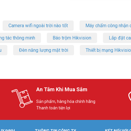
Camera wifi ngoài trời nào tốt
Máy chấm công nhận d
ng tác thông minh
Báo trộm Hikvision
Lắp đặt c
u
Đèn năng lượng mặt trời
Thiết bị mạng Hikvisi
An Tâm Khi Mua Sắm
Sản phẩm, hàng hóa chính hãng
Thanh toán tiện lợi
UY ĐỊNH
THÔNG TIN CÔNG TY
KẾT NỐI VỚI