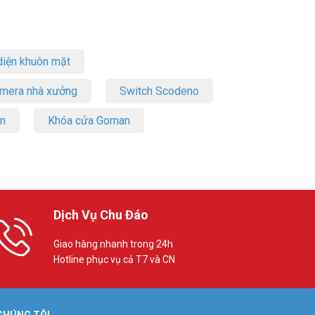
iện khuôn mặt
amera nhà xưởng
Switch Scodeno
on
Khóa cửa Goman
Dịch Vụ Chu Đáo
Giao hàng nhanh trong 24h
Hotline phục vụ cả T7 và CN
 CHÚNG TÔI