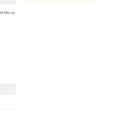
i tiêu cự
Camera IP Fisheye 5MP
DAHUA DH-IPC-EW5531P-AS
Đang cập nhật giá
Mua Ngay