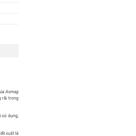
định. Phù
 của Asmag
 rãi trong
D-DNR).Tự
i sử dụng,
đề xuất là