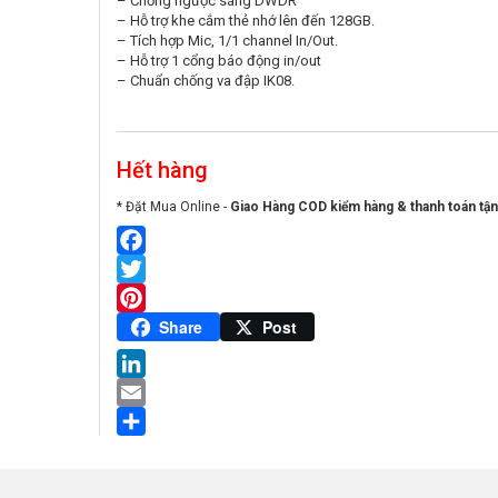
– Chống ngược sáng DWDR
– Hỗ trợ khe cắm thẻ nhớ lên đến 128GB.
– Tích hợp Mic, 1/1 channel In/Out.
– Hỗ trợ 1 cổng báo động in/out
– Chuẩn chống va đập IK08.
Hết hàng
* Đặt Mua Online -
Giao Hàng COD kiểm hàng & thanh toán tận
Facebook
Twitter
Pinterest
Share
Post
LinkedIn
Email
Share