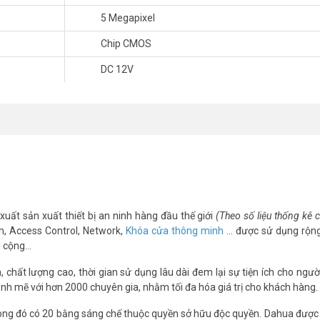
5 Megapixel
Chip CMOS
DC 12V
ạn tiết kiệm chi phí so với lắp 1 hệ thống camera cho góc quan sát cố 
ng công ty.
heye 5MP DAHUA DH-IPC-EW5531P-AS
ước 1/2.7”.
.
xuất sản xuất thiết bị an ninh hàng đầu thế giới
(Theo số liệu thống kê
map.
m, Access Control, Network,
Khóa cửa thông minh
… được sử dụng rộng
 on).
g cộng…
tự động bù tín hiệu ảnh (AGC), chống ngược sáng(BLC), chống nhiễu (3
 tự động bù sáng (AGC), chống nhiễu (3D-DNR).
chất lượng cao, thời gian sử dụng lâu dài đem lại sự tiện ích cho ngườ
g minh.
nh mẽ với hơn 2000 chuyên gia, nhằm tối đa hóa giá trị cho khách hàng.
ng đó có 20 bằng sáng chế thuộc quyền sở hữu độc quyền. Dahua được 
 đến 180°.