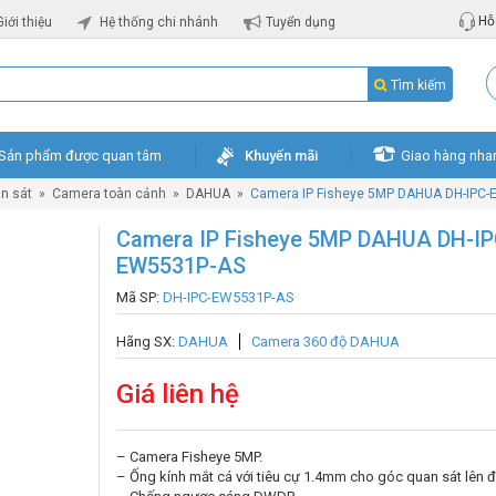
Hỗ 
Giới thiệu
Hệ thống chi nhánh
Tuyển dụng
Tìm kiếm
Sản phẩm được quan tâm
Khuyến mãi
Giao hàng nha
n sát
»
Camera toàn cảnh
»
DAHUA
»
Camera IP Fisheye 5MP DAHUA DH-IPC
Camera IP Fisheye 5MP DAHUA DH-IP
EW5531P-AS
Mã SP:
DH-IPC-EW5531P-AS
Hãng SX:
DAHUA
Camera 360 độ DAHUA
Giá liên hệ
– Camera Fisheye 5MP.
– Ống kính mắt cá với tiêu cự 1.4mm cho góc quan sát lên 