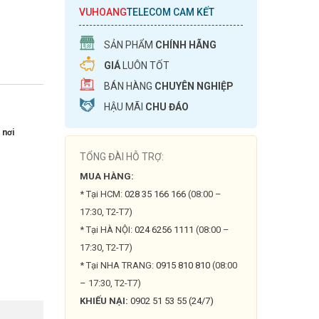
VUHOANG
TELECOM CAM KẾT
SẢN PHẨM
CHÍNH HÃNG
GIÁ
LUÔN TỐT
BÁN HÀNG
CHUYÊN NGHIỆP
HẬU MÃI
CHU ĐÁO
 nơi
TỔNG ĐÀI HỖ TRỢ:
MUA HÀNG:
* Tại HCM:
028 35 166 166
(08:00 –
17:30, T2-T7)
* Tại HÀ NỘI:
024 6256 1111
(08:00 –
17:30, T2-T7)
* Tại NHA TRANG:
0915 810 810
(08:00
– 17:30, T2-T7)
KHIẾU NẠI:
0902 51 53 55 (24/7)