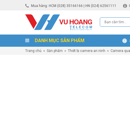
Mua hàng: HCM (028) 35166166 | HN (024) 62561111
DANH MỤC SẢN PHẨM
Trang chủ
»
Sản phẩm
»
Thiết bị camera an ninh
»
Camera qua