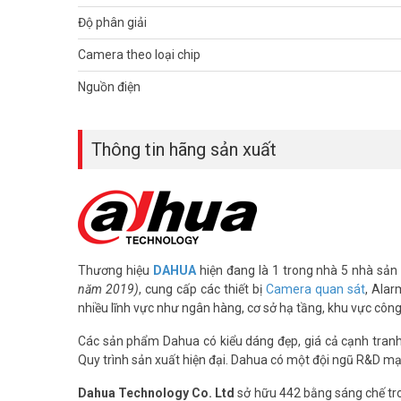
Độ phân giải
Camera theo loại chip
Nguồn điện
Với chức năng quan sát rộng, DH-IPC-EW5531P-AS sẽ giúp b
Thông tin hãng sản xuất
hợp lắp đặt cho các shop thời trang, siêu thị mini, văn phò
Thông số kỹ thuật camera IP Fis
– Độ phân giải 5 MPixel cảm biến STARVIS™ CMOS kích th
– 25fps@5MP(2592×1944) ,25/30fps@3MP(2048×1520)
– Chuẩn nén: H.265+.
Thương hiệu
DAHUA
hiện đang là 1 trong nhà 5 nhà sản 
– Hỗ trợ chức năng thông minh : Tripwire, Intrusion, Heat
năm 2019)
, cung cấp các thiết bị
Camera quan sát
, Alar
– Độ nhạy sáng tối thiểu 0.006lux/F2.0(color), 0Lux/F2.0(IR
nhiều lĩnh vực như ngân hàng, cơ sở hạ tầng, khu vực côn
– Chế độ ngày đêm (ICR), tự động cân bằng trắng (AWB), 
động cân bằng trắng (AWB), chế độ ngày đêm(Electronic),
Các sản phẩm Dahua có kiểu dáng đẹp, giá cả cạnh tranh, 
– Tầm xa hồng ngoại 10m với công nghệ hồng ngoại thôn
Quy trình sản xuất hiện đại. Dahua có một đội ngũ R&D mạ
– Chống ngược sáng WDR(120dB).
Dahua Technology Co. Ltd
sở hữu 442 bằng sáng chế tro
– Ống kính mắt cá với tiêu cự 1.4mm cho góc quan sát lên