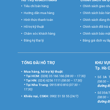
Tiêu chí bán hàng
Chính sách giao nh
Hướng dẫn mua hàng
Chính sách bảo hà
Hình thức thanh toán
Chính sách dùng t
Hỗ trợ kỹ thuật
Chính sách đổi trả
Chăm sóc khách hàng
Chính sách bảo mật
Đăng ký Đại lý
Bảng giá dịch vụ lắp
TỔNG ĐÀI HỖ TRỢ
KHU
VỰ
Tp. Hồ 
Mua hàng, hỗ trợ kỹ thuật:
*
Tại HCM:
(028) 35 166 166
(08:00 – 17:30)
Số 3A T
*
Tại HN:
(024) 6256 1111
(08:00 – 17:30)
(08:00 –
*
Tại Nha Trang:
0915 810 810
(07:30 –
đường đi
17:30)
Số 354/7
Khiếu nại, CSKH:
0902 51 53 55
(24/7)
(08:00 –
đường đi