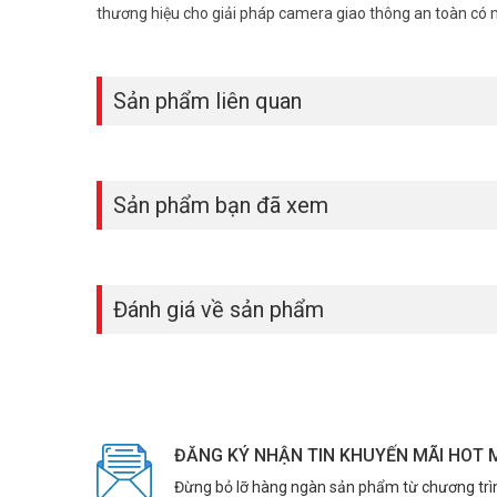
thương hiệu cho giải pháp camera giao thông an toàn có
– Hỗ trợ khe cắm thẻ nhớ lên đến 128GB.
– Chuẩn tương thích ONVIF, PSIA, CGI.
– Tích hợp Mic, 1/1 channel In/Out.
– Hỗ trợ 1 cổng báo động in/out.
Sản phẩm liên quan
– Chuẩn chống va đập IK08.
– Điện áp DC12V hoặc PoE, công suất 3.4W.
– Nhiệt độ hoạt động: -30° C ~ +60° C.
– Chất liệu nhựa + kim loại.
Sản phẩm bạn đã xem
– Xuất xứ: Trung Quốc.
– Bảo hành 24 tháng.
>> Xem thêm:
Camera giám sát
|
Thiết bị camera an ni
Quý khách có nhu cầu tư vấn và giá bán camera quan sát D
Đánh giá về sản phẩm
ĐĂNG KÝ NHẬN TIN KHUYẾN MÃI HOT 
Đừng bỏ lỡ hàng ngàn sản phẩm từ chương trì