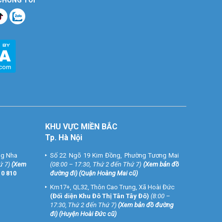
KHU VỰC MIỀN BẮC
Tp. Hà Nội
ng Nha
Số 22 Ngõ 19 Kim Đồng, Phường Tương Mai
ứ 7)
(
Xem
(08:00 – 17:30, Thứ 2 đến Thứ 7)
(
Xem bản đồ
10 810
đường đi
) (Quận Hoàng Mai cũ)
Km17+, QL32, Thôn Cao Trung, Xã Hoài Đức
(Đối diện Khu Đô Thị Tân Tây Đô)
(8:00 –
17:30, Thứ 2 đến Thứ 7)
(
Xem bản đồ đường
đi
) (Huyện Hoài Đức cũ)