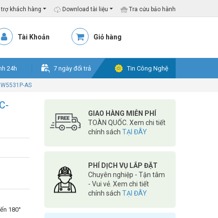
trợ khách hàng
Download tài liệu
Tra cứu bảo hành
Tài Khoản
Giỏ hàng
nh 24h
7 ngày đổi trả
Tin Công Nghệ
-EW5531P-AS
C-
GIAO HÀNG MIỄN PHÍ
TOÀN QUỐC. Xem chi tiết
chính sách
TẠI ĐÂY
PHÍ DỊCH VỤ LẮP ĐẶT
Chuyên nghiệp - Tận tâm
- Vui vẻ. Xem chi tiết
chính sách
TẠI ĐÂY
đến 180°