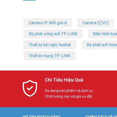
Camera IP Wifi giá rẻ
Camera EZVIZ
Bộ phát sóng wifi TP-LINK
Màn hình tươ
Thiết bị hội nghị Yealink
Bộ phát wifi Imo
Thiết bị mạng TP-LINK
Chi Tiêu Hiệu Quả
Đa dạng sản phẩm và dịch vụ
Chất lượng cao với giá ưu đãi
HỖ TRỢ KHÁCH HÀNG
CHÍNH SÁCH VÀ Q