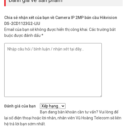
– Tầm xa hồng ngoại 30m/ Tầm xa đèn ánh sáng trắng 20m
– Chống ngược sáng DWDR, BLC, 3D DNR
– Tích hợp Micro
Chia sẻ nhận xét của bạn về Camera IP 2MP bán cầu Hikvision
– Hỗ trợ dịch vụ Hik-connect
DS-2CD1123G2-LIU
– Hỗ trợ sự kiện: phát hiện chuyển động người/ phương tiện
Email của bạn sẽ không được hiển thị công khai.
Các trường bắt
– Tiêu chuẩn chống bụi nước IP67/ tiêu chuẩn chống va đập IK08
buộc được đánh dấu
*
– Nguồn cấp: 12V/PoE chuẩn 802.03af
– Kích thước: Ø121.4 mm × 97.7 mm
– Trọng lượng: 550 g
– Xuất xứ: Trung Quốc
– Bảo hành: 24 tháng
FAQ – Câu hỏi thường gặp
Camera HIKVISION DS-2CD1123G2-LIU có
quay màu ban đêm không?
Có, thiết bị tích hợp đèn ánh sáng trắng 20m cho hình ảnh màu ban
đêm. Khi không đủ sáng, đèn hồng ngoại 30m tự động kích hoạt hỗ
Đánh giá của bạn
trợ. Người dùng có thể tùy chọn chế độ hoạt động qua cài đặt
Bạn đang băn khoăn cần tư vấn? Vui lòng để
camera.
lại số điện thoại hoặc lời nhắn, nhân viên Vũ Hoàng Telecom sẽ liên
hệ trả lời bạn sớm nhất.