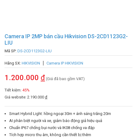
Camera IP 2MP bán cầu Hikvision DS-2CD1123G2-
LIU
Mã SP:
DS-2CD1123G2-LIU
Hãng SX:
HIKVISION
Camera IP HIKVISION
1.200.000
đ
(Giá đã bao gồm VAT)
Tiết kiệm:
45%
Giá website: 2.190.000
đ
Smart Hybrid Light: hồng ngoại 30m + ánh sáng trắng 20m
AI phân biệt người và xe, giảm báo động giả hiệu quả
Chuẩn IP67 chống bụi nước và IK08 chống va đập
Tích hợp micro thu âm, không cần thiết bị thêm