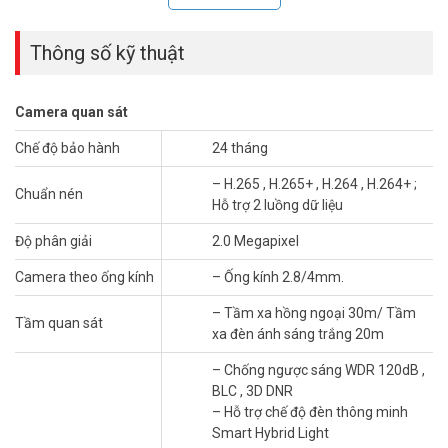
tốt trong điều kiện thiếu sáng.
Thông số kỹ thuật
Camera quan sát
Chế độ bảo hành
24 tháng
– H.265 , H.265+ , H.264 , H.264+ ;
Chuẩn nén
Hỗ trợ 2 luồng dữ liệu
Độ phân giải
2.0 Megapixel
Camera theo ống kính
– Ống kính 2.8/4mm.
Độ phân giải tối đa 1920×1080 tại 25/30fps cho hình ảnh sắc nét.
– Tầm xa hồng ngoại 30m/ Tầm
Tầm quan sát
Ống kính 2.8mm hoặc 4mm phù hợp nhiều góc lắp đặt khác nhau.
xa đèn ánh sáng trắng 20m
Chuẩn nén H.265+ giúp tiết kiệm dung lượng lưu trữ đáng kể. Xem
thêm các mẫu
camera IP Hikvision chính hãng
phổ biến khác tại Vũ
– Chống ngược sáng WDR 120dB ,
Hoàng Telecom. Gọi tư vấn miễn phí để được chọn đúng ống kính
BLC , 3D DNR
phù hợp mặt bằng thực tế.
– Hỗ trợ chế độ đèn thông minh
Smart Hybrid Light