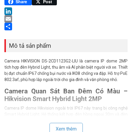
Pinterest
Share
Post
LinkedIn
Email
Share
Mô tả sản phẩm
Camera HIKVISION DS-2CD1123G2-LIU là camera IP dome 2MP
tích hợp đèn Hybrid Light, thu âm và AI phân biệt người với xe. Thiết
bị đạt chuẩn IP67 chống bụi nước và IK08 chống va đập. Hỗ trợ PoE
802.3af, phù hợp lắp ngoài trời cho gia đình và văn phòng nhỏ.
Camera Quan Sát Ban Đêm Có Màu –
Hikvision Smart Hybrid Light 2MP
Camera IP dome Hikvision ngoài trời IP67 này trang bị công nghệ
Smart Hybrid Light. Hệ thống kết hợp đèn hồng ngoại 30m và đèn
ánh sáng trắng 20m. Ban đêm vẫn ghi hình màu rõ nét thay vì ảnh
đen trắng thông thường. Độ nhạy sáng đạt 0.005 Lux, hoạt động
Xem thêm