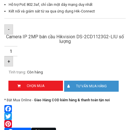
Hỗ trợ PoE 802.3af, chỉ cần một dây mạng duy nhất
Kết nối và giám sát từ xa qua ứng dụng Hik-Connect
-
Camera IP 2MP bán cầu Hikvision DS-2CD1123G2-LIU số
lượng
+
Tình trạng:
Còn hàng
CHỌN MUA
TƯ VẤN MUA HÀNG
* Đặt Mua Online -
Giao Hàng COD kiểm hàng & thanh toán tận nơi
Facebook
Twitter