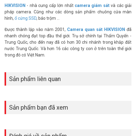
HIKVISION
- nhà cung cấp lớn nhất
camera giám sát
và các giải
được ngâm nước tạm thời. Hai tiêu chuẩn này phù hợp lắp đặt tại
pháp camera. Cũng như các dòng sản phẩm chuông cửa màn
cổng, sân, hành lang ngoài trời. Nguồn cấp linh hoạt qua PoE
hình,
ổ cứng SSD
, báo trộm ...
802.3af hoặc nguồn DC 12V.
Được thành lập vào năm 2001,
Camera quan sát HIKVISION
đã
Camera PoE Hikvision 2MP bán cầu chỉ cần một dây mạng duy
nhanh chóng đạt top đầu thế giới. Trụ sở chính tại Thẩm Quyến -
nhất. Không cần kéo thêm dây nguồn riêng, lắp đặt gọn gàng và
Trung Quốc, cho đến nay đã có hơn 30 chi nhánh trong khắp đất
tiết kiệm chi phí thi công. Chống ngược sáng DWDR và khử nhiễu 3D
nước Trung Quốc. Và hơn 16 các công ty con ở trên toàn thế giới
DNR giúp hình ảnh ổn định. Với hơn 16 năm kinh nghiệm, Vũ Hoàng
trong đó có Việt Nam.
Telecom đã lắp đặt hàng nghìn camera Hikvision cho gia đình và
doanh nghiệp.
Xem thêm:
Dịch vụ lắp đặt camera IP trọn gói giá tốt tại Vũ Hoàng
Sản phẩm liên quan
Telecom
Thông số kỹ thuật camera IP 2MP bán cầu
Hikvision DS-2CD1123G2-LIU
Sản phẩm bạn đã xem
– Cảm biến 1/2.9″ progressive scan CMOS
– Chuẩn nén H.265 , H.265+ , H.264 , H.264+ ; Hỗ trợ 2 luồng dữ liệu
– Độ nhạy sáng Color: 0.005 Lux @ (F1.6, AGC ON)
– Độ phân giải tối đa 1920×1080 @ 25/30fps
– Ống kính 2.8/4mm
Đánh giá về sản phẩm