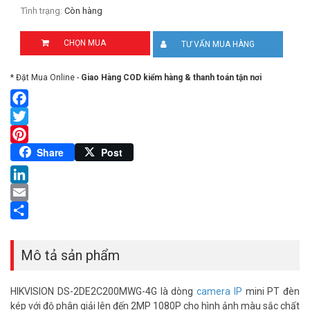
Tình trạng:
Còn hàng
CHỌN MUA
TƯ VẤN MUA HÀNG
* Đặt Mua Online -
Giao Hàng COD kiểm hàng & thanh toán tận nơi
Facebook
Twitter
Pinterest
Share
Post
LinkedIn
Email
Share
Mô tả sản phẩm
HIKVISION DS-2DE2C200MWG-4G là dòng
camera IP
mini PT đèn
kép với độ phân giải lên đến 2MP 1080P cho hình ảnh màu sắc chất