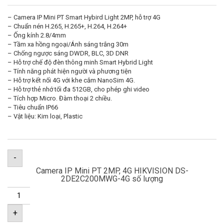
– Camera IP Mini PT Smart Hybird Light 2MP, hỗ trợ 4G
– Chuẩn nén H.265, H.265+, H.264, H.264+
– Ống kính 2.8/4mm
– Tầm xa hồng ngoại/Ánh sáng trắng 30m
– Chống ngược sáng DWDR, BLC, 3D DNR
– Hỗ trợ chế độ đèn thông minh Smart Hybrid Light
– Tính năng phát hiện người và phương tiện
– Hỗ trợ kết nối 4G với khe cắm NanoSim 4G.
– Hỗ trợ thẻ nhớ tối đa 512GB, cho phép ghi video
– Tích hợp Micro. Đàm thoại 2 chiều.
– Tiêu chuẩn IP66
– Vật liệu: Kim loại, Plastic
-
Camera IP Mini PT 2MP, 4G HIKVISION DS-
2DE2C200MWG-4G số lượng
+