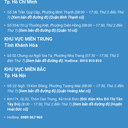
Tp. Hồ Chí Minh
Số 3A Trần Quý Cáp, Phường Bình Thạnh
(08:00 – 17:30, Thứ 2 đến Thứ
7)
(
Xem bản đồ đường đi
) (Quận Bình Thạnh cũ)
Số 354/70 Lý Thường Kiệt, Phường Diên Hồng
(08:00 – 17:30, Thứ 2 đến
Thứ 7)
(
Xem bản đồ đường đi
) (Quận 10 cũ)
KHU VỰC MIỀN TRUNG
Tỉnh Khánh Hòa
Số 02 Chung cư Ngô Gia Tự, Phường Nha Trang
(07:30 – 17:30, Thứ 2
đến Thứ 7)
(
Xem bản đồ đường đi
).
Hotline:
0915 810 810
KHU VỰC MIỀN BẮC
Tp. Hà Nội
Số 22 Ngõ 19 Kim Đồng, Phường Tương Mai
(08:00 – 17:30, Thứ 2 đến
Thứ 7)
(
Xem bản đồ đường đi
) (Quận Hoàng Mai cũ)
Km17+, QL32, Thôn Cao Trung, Xã Hoài Đức
(Đối diện Khu Đô Thị Tân
Tây Đô)
(8:00 – 17:30, Thứ 2 đến Thứ 7)
(
Xem bản đồ đường đi
) (Huyện
Hoài Đức cũ)
Hotline:
0989 067 969