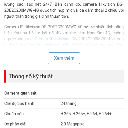
lượng cao, sắc nét 24/7. Bên cạnh đó, camera Hikvision DS-
2DE2C200MWG-4G được tích hợp mic và loa đàm thoại 2 chiều với
người thân trong gia đình thuận tiện.
Camera IP Hikvision DS-2DE2C200MWG-4G hỗ trợ nhiều tính năng
hiện đại như hỗ trợ kết nối 4G với khe cắm NanoSim 4G, chống
ngược sáng v.v…
Camera IP Hikvision
DS-2DE2C200MWG-4G trang
bị đèn ánh sáng trắng chiếu sáng lên đến 30 mét có màu ban đêm
giúp phát hiện những đối tượng từ xa nhanh chóng cùng với hỗ trợ
phát hiện người chuyển động. Sản phẩm này được hỗ trợ bảo hành
Xem thêm
24 tháng, đảm bảo sự tin cậy và chất lượng từ HIKVISION.
Thông số kỹ thuật camera IP Mini PT
Thông số kỹ thuật
Smart Hybird Light 2MP, hỗ trợ 4G
HIKVISION DS-2DE2C200MWG-4G
Camera quan sát
– Cảm biến 1/3″ progressive scan CMOS
Chế độ bảo hành
24 tháng
– Chuẩn nén H.265, H.265+, H.264, H.264+
– Độ nhạy sáng Color: 0.04 Lux @ (F1.6, AGC ON)
Chuẩn nén
H.265, H.265+, H.264, H.264+
– Độ phân giải tối đa (1920 × 1080)/25fps
– Ống kính 2.8/4mm
Độ phân giải
2.0 Megapixel