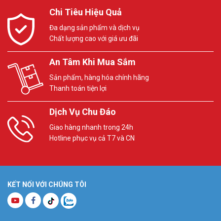
Chi Tiêu Hiệu Quả
Đa dạng sản phẩm và dịch vụ
Chất lượng cao với giá ưu đãi
An Tâm Khi Mua Sắm
Sản phẩm, hàng hóa chính hãng
Thanh toán tiện lợi
Dịch Vụ Chu Đáo
Giao hàng nhanh trong 24h
Hotline phục vụ cả T7 và CN
KẾT NỐI VỚI CHÚNG TÔI