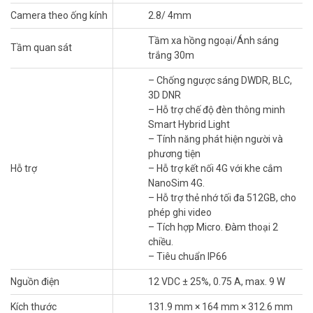
– Tầm xa hồng ngoại/Ánh sáng trắng 30m
– Góc quay ngang 0° to 345°, góc quay dọc 0° to 80°
Camera theo ống kính
2.8/ 4mm
– Chống ngược sáng DWDR, BLC, 3D DNR
Tầm xa hồng ngoại/Ánh sáng
– Hỗ trợ chế độ đèn thông minh Smart Hybrid Light
Tầm quan sát
trắng 30m
– Tính năng phát hiện người và phương tiện
– Hỗ trợ kết nối 4G với khe cắm NanoSim 4G.
– Chống ngược sáng DWDR, BLC,
– Hỗ trợ thẻ nhớ tối đa 512GB, cho phép ghi video
3D DNR
– Tích hợp Micro. Đàm thoại 2 chiều.
– Hỗ trợ chế độ đèn thông minh
– Tiêu chuẩn IP66
Smart Hybrid Light
– Vật liệu: Kim loại, Plastic
– Tính năng phát hiện người và
– Nguồn cấp: 12 VDC ± 25%, 0.75 A, max. 9 W
phương tiện
– Kích thước: 131.9 mm × 164 mm × 312.6 mm
Hỗ trợ
– Hỗ trợ kết nối 4G với khe cắm
– Trọng lượng: 600 g
NanoSim 4G.
– Xuất xứ: Trung Quốc
– Hỗ trợ thẻ nhớ tối đa 512GB, cho
– Bảo hành: 24 tháng
phép ghi video
– Tích hợp Micro. Đàm thoại 2
*** Xem thêm:
Router wifi HIKVISION DS-3WR3N chuẩn tốc độ,
chiều.
chuẩn chất lượng!
– Tiêu chuẩn IP66
Đặt mua hàng Online ngay hôm nay để được hỗ trợ giá tốt nhất.
Nguồn điện
12 VDC ± 25%, 0.75 A, max. 9 W
Tham khảo thêm thông tin tại
Facebook Vuhoangtelecom
nhé.
Kích thước
131.9 mm × 164 mm × 312.6 mm