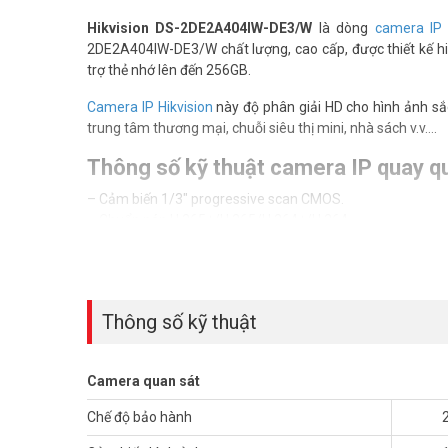
Hikvision DS-2DE2A404IW-DE3/W
là dòng
camera IP
2DE2A404IW-DE3/W chất lượng, cao cấp, được thiết kế hi
trợ thẻ nhớ lên đến 256GB.
Camera IP Hikvision
này độ phân giải HD cho hình ảnh sắc
trung tâm thương mại, chuỗi siêu thị mini, nhà sách v.v….
Thông số kỹ thuật camera IP quay 
– Cảm biến 1/3″ progressive scan CMOS.
– Chuẩn nén H.265+/H.265/H.264+/H.264
– Độ nhạy sáng Color: 0.005 Lux @(F1.6, AGC ON) B/W: 0.00
– Độ phân giải tối đa 4Mp, 2560×1440@25fps.
– Ống kính 2.8 mm ~ 12 mm.
– Hồng ngoại: 20m.
Thông số kỹ thuật
– Hỗ trợ Wifi: 50m.
– Zoom quang 4x, Zoom số 16x.
– Tính năng chống ngược sáng thực WDR 120dB, Tính nă
Camera quan sát
điện tử EIS
– Hỗ trợ 300 Presets, Nhớ vị trí trước khi mất điện.
Chế độ bảo hành
– Góc quay 0° đến 355°, Góc quét 0° đến 90°