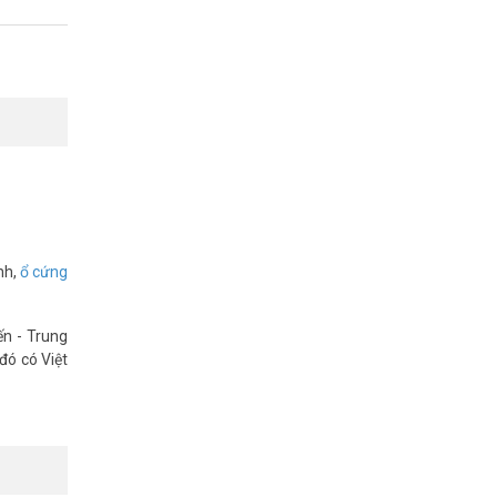
nh,
ổ cứng
ến - Trung
đó có Việt