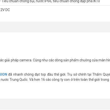
– Tiêu chuẩn chống bụi, nước IP66, tiêu chuẩn chống đập phá IK10
12V DC
ác giải pháp camera. Cũng như các dòng sản phẩm chuông cửa màn hì
SION
đã nhanh chóng đạt top đầu thế giới. Trụ sở chính tại Thẩm Quy
nước Trung Quốc. Và hơn 16 các công ty con ở trên toàn thế giới trong 