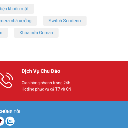
iện khuôn mặt
amera nhà xưởng
Switch Scodeno
on
Khóa cửa Goman
Dịch Vụ Chu Đáo
Giao hàng nhanh trong 24h
Hotline phục vụ cả T7 và CN
 CHÚNG TÔI