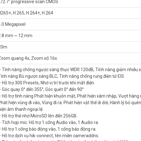
p, Vượt hàng rảo ảo, Phát hiện vùng đi vào, Vùng đi ra. Phát hiện vật t
1/2.7″ progressive scan CMOS
H265+, H.265, H.264+, H.264
1 Audio ra.
4.0 Megapixel
2.8 mm ~ 12 mm
 phá IK10
20m
Zoom quang 4x, Zoom số 16x.
– Tính năng chống ngược sáng thực WDR 120dB, Tính năng giảm nhiễu 
4IW-DE3/W xin vui lòng liên hệ Hotline 1900.9259 để được hỗ trợ ưu đãi
Tính năng Bù ngược sáng BLC, Tính năng chống rung điện tử EIS
!
 Hỗ trợ 300 Presets, Nhớ vị trí trước khi mất điện.
– Góc quay 0° đến 355°, Góc quét 0° đến 90°
– Hỗ trợ tính năng Phát hiện khuôn mặt, Phát hiện xâm nhập, Vượt hàng 
hát hiện vùng đi vào, Vùng đi ra. Phát hiện vật thể di dời, Hành lý bỏ quê
hiện âm thanh ngoại lệ.
– Hỗ trợ thẻ nhớ MicroSD lên đến 256GB.
– Tích hợp mic. Hỗ trợ 1 cổng Audio vào, 1 Audio ra.
– Hỗ trợ 1 cổng báo động vào, 1 cổng báo động ra.
– Hỗ trợ dịch vụ hik-connect, tên miền cameraddns.