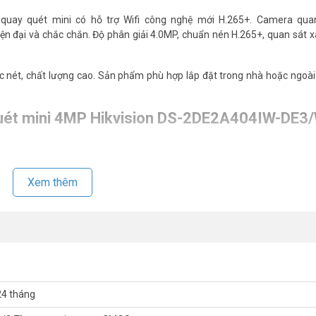
quay quét mini có hỗ trợ Wifi công nghệ mới H.265+. Camera qua
ện đại và chắc chắn. Độ phân giải 4.0MP, chuẩn nén H.265+, quan sát 
 nét, chất lượng cao. Sản phẩm phù hợp lắp đặt trong nhà hoặc ngoài 
quét mini 4MP Hikvision DS-2DE2A404IW-DE3
1 Lux @(F1.6, AGC ON), 0 lux with IR.
Xem thêm
ng giảm nhiễu số 3D DNR, Tính năng Bù ngược sáng BLC, Tính năng c
24 tháng