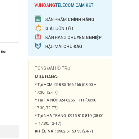
VUHOANG
TELECOM CAM KẾT
SẢN PHẨM
CHÍNH HÃNG
GIÁ
LUÔN TỐT
BÁN HÀNG
CHUYÊN NGHIỆP
HẬU MÃI
CHU ĐÁO
 nơi
TỔNG ĐÀI HỖ TRỢ:
MUA HÀNG:
* Tại HCM:
028 35 166 166
(08:00 –
17:30, T2-T7)
* Tại HÀ NỘI:
024 6256 1111
(08:00 –
17:30, T2-T7)
* Tại NHA TRANG:
0915 810 810
(08:00
– 17:30, T2-T7)
KHIẾU NẠI:
0902 51 53 55 (24/7)