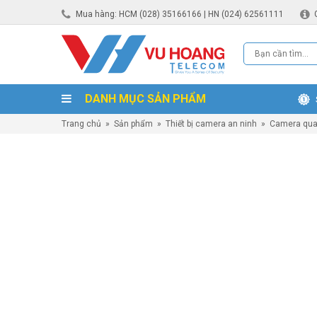
Mua hàng: HCM (028) 35166166 | HN (024) 62561111
DANH MỤC SẢN PHẨM
Trang chủ
»
Sản phẩm
»
Thiết bị camera an ninh
»
Camera qua