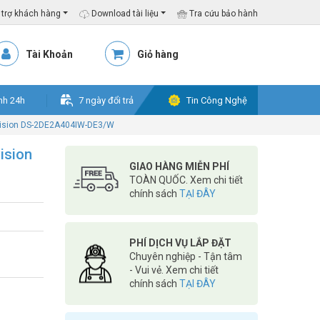
trợ khách hàng
Download tài liệu
Tra cứu bảo hành
Tài Khoản
Giỏ hàng
nh 24h
7 ngày đổi trả
Tin Công Nghệ
vision DS-2DE2A404IW-DE3/W
ision
GIAO HÀNG MIỄN PHÍ
TOÀN QUỐC. Xem chi tiết
chính sách
TẠI ĐÂY
PHÍ DỊCH VỤ LẮP ĐẶT
Chuyên nghiệp - Tận tâm
- Vui vẻ. Xem chi tiết
chính sách
TẠI ĐÂY