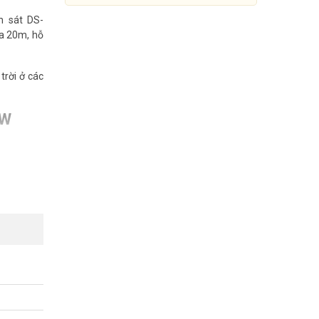
n sát DS-
xa 20m, hỗ
trời ở các
/W
Camera IP Mini Speed Dome
4MP Hikvision DS-
2DE2A404IW-DE3/W
hống rung
Đang cập nhật giá
Mua Ngay