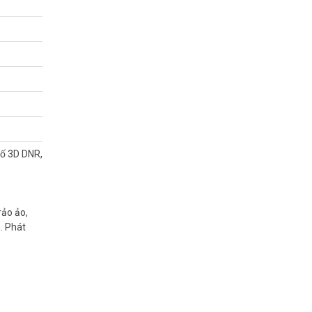
hể di dời,
số 3D DNR,
 tốt nhất.
rảo ảo,
n. Phát