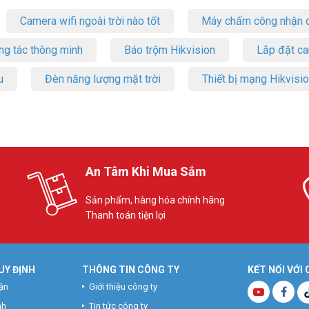
Camera wifi ngoài trời nào tốt
Máy chấm công nhận d
ng tác thông minh
Báo trộm Hikvision
Lắp đặt c
u
Đèn năng lượng mặt trời
Thiết bị mạng Hikvisi
An Tâm Khi Mua Sắm
Sản phẩm, hàng hóa chính hãng
Thanh toán tiện lợi
UY ĐỊNH
THÔNG TIN CÔNG TY
KẾT NỐI VỚI
ận
Giới thiệu công ty
nh
Tin tức công ty