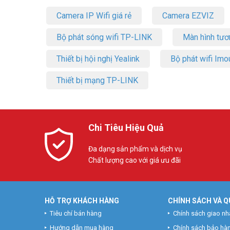
Camera IP Wifi giá rẻ
Camera EZVIZ
Bộ phát sóng wifi TP-LINK
Màn hình tươ
Thiết bị hội nghị Yealink
Bộ phát wifi Imo
Thiết bị mạng TP-LINK
Chi Tiêu Hiệu Quả
Đa dạng sản phẩm và dịch vụ
Chất lượng cao với giá ưu đãi
HỖ TRỢ KHÁCH HÀNG
CHÍNH SÁCH VÀ Q
Tiêu chí bán hàng
Chính sách giao nh
Hướng dẫn mua hàng
Chính sách bảo hà