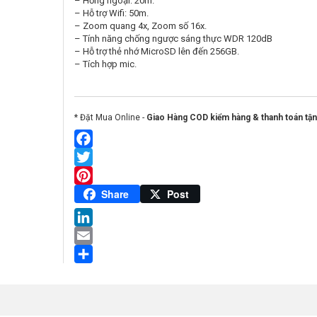
– Hồng ngoại: 20m.
– Hỗ trợ Wifi: 50m.
– Zoom quang 4x, Zoom số 16x.
– Tính năng chống ngược sáng thực WDR 120dB
– Hỗ trợ thẻ nhớ MicroSD lên đến 256GB.
– Tích hợp mic.
* Đặt Mua Online -
Giao Hàng COD kiểm hàng & thanh toán tận
Facebook
Twitter
Pinterest
Share
Post
LinkedIn
Email
Share