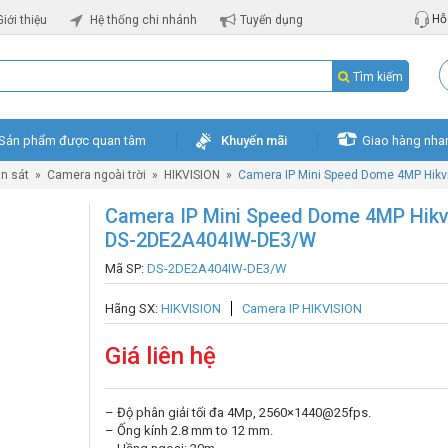
Hỗ 
Giới thiệu
Hệ thống chi nhánh
Tuyển dụng
Tìm kiếm
Sản phẩm được quan tâm
Khuyến mãi
Giao hàng nha
n sát
»
Camera ngoài trời
»
HIKVISION
»
Camera IP Mini Speed Dome 4MP Hik
Camera IP Mini Speed Dome 4MP Hikv
DS-2DE2A404IW-DE3/W
Mã SP:
DS-2DE2A404IW-DE3/W
Hãng SX:
HIKVISION
Camera IP HIKVISION
Giá liên hệ
– Độ phân giải tối đa 4Mp, 2560×1440@25fps.
– Ống kính 2.8 mm to 12 mm.