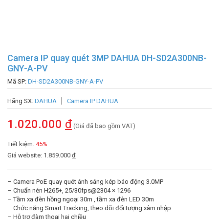
Camera IP quay quét 3MP DAHUA DH-SD2A300NB-
GNY-A-PV
Mã SP:
DH-SD2A300NB-GNY-A-PV
Hãng SX:
DAHUA
Camera IP DAHUA
1.020.000
đ
(Giá đã bao gồm VAT)
Tiết kiệm:
45%
Giá website: 1.859.000
đ
– Camera PoE quay quét ánh sáng kép báo động 3.0MP
– Chuẩn nén H265+, 25/30fps@2304 × 1296
– Tầm xa đèn hồng ngoại 30m , tầm xa đèn LED 30m
– Chức năng Smart Tracking, theo dõi đối tượng xâm nhập
– Hỗ trợ đàm thoại hai chiều