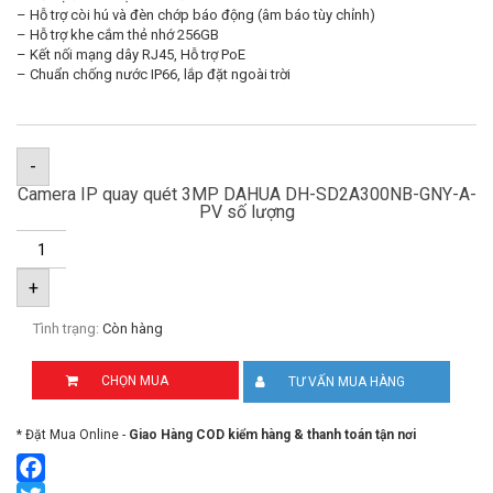
– Hỗ trợ còi hú và đèn chớp báo động (âm báo tùy chỉnh)
– Hỗ trợ khe cắm thẻ nhớ 256GB
– Kết nối mạng dây RJ45, Hỗ trợ PoE
– Chuẩn chống nước IP66, lắp đặt ngoài trời
-
Camera IP quay quét 3MP DAHUA DH-SD2A300NB-GNY-A-
PV số lượng
+
Tình trạng:
Còn hàng
CHỌN MUA
TƯ VẤN MUA HÀNG
* Đặt Mua Online -
Giao Hàng COD kiểm hàng & thanh toán tận nơi