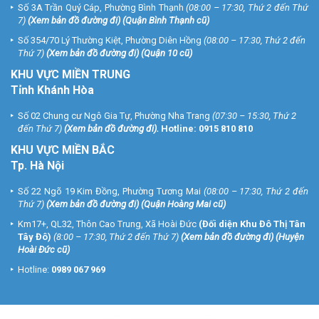
Số 3A Trần Quý Cáp, Phường Bình Thạnh
(08:00 – 17:30, Thứ 2 đến Thứ
7)
(
Xem bản đồ đường đi
) (Quận Bình Thạnh cũ)
Số 354/70 Lý Thường Kiệt, Phường Diên Hồng
(08:00 – 17:30, Thứ 2 đến
Thứ 7)
(
Xem bản đồ đường đi
) (Quận 10 cũ)
KHU VỰC MIỀN TRUNG
Tỉnh Khánh Hòa
Số 02 Chung cư Ngô Gia Tự, Phường Nha Trang
(07:30 – 15:30, Thứ 2
đến Thứ 7)
(
Xem bản đồ đường đi
).
Hotline:
0915 810 810
KHU VỰC MIỀN BẮC
Tp. Hà Nội
Số 22 Ngõ 19 Kim Đồng, Phường Tương Mai
(08:00 – 17:30, Thứ 2 đến
Thứ 7)
(
Xem bản đồ đường đi
) (Quận Hoàng Mai cũ)
Km17+, QL32, Thôn Cao Trung, Xã Hoài Đức
(Đối diện Khu Đô Thị Tân
Tây Đô)
(8:00 – 17:30, Thứ 2 đến Thứ 7)
(
Xem bản đồ đường đi
) (Huyện
Hoài Đức cũ)
Hotline:
0989 067 969