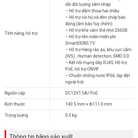
– Chuẩn chống nước IP66, lắp đặt ngoài trời
dõi đối tượng xâm nhập
– Điện áp DC12V1.5A / PoE
– Hỗ trợ đàm thoại hai chiều
– Môi trường làm việc từ –40 °C to +70 °C
– Hỗ trợ còi hú và đèn chớp báo
– Kích thước: 140.5 mm × Φ111.0 mm
động (âm báo tùy chỉnh)
– Trọng lượng: 0.5 kg
– Hỗ trợ khe cắm thẻ nhớ 256GB
Tính năng, hỗ trợ
– Xuất xứ: Trung Quốc
– Hỗ trợ tên miền miễn phí
– Bảo hành: 36 tháng
SmartDDNS.TV
– Hỗ trợ Hàng rào ảo, khu vực cấm
Đặt mua hàng Online ngay hôm nay để được hỗ trợ giá tốt nhất.
(IVS) , Human detection, SMD 3.0
Tham khảo thêm thông tin tại
Facebook Vuhoangtelecom
nhé.
– Kết nối mạng dây RJ45, Hỗ trợ
PoE, hỗ trợ ONVIF
– Chuẩn chống nước IP66, lắp đặt
ngoài trời
Nguồn cấp
DC12V1.5A/ PoE
Kích thước
140.5 mm × Φ111.0 mm
Trọng lượng
0.5 kg
Thông tin hãng sản xuất