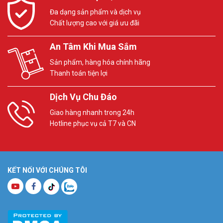
Đa dạng sản phẩm và dịch vụ
Chất lượng cao với giá ưu đãi
An Tâm Khi Mua Sắm
Sản phẩm, hàng hóa chính hãng
Thanh toán tiện lợi
Dịch Vụ Chu Đáo
Giao hàng nhanh trong 24h
Hotline phục vụ cả T7 và CN
KẾT NỐI VỚI CHÚNG TÔI