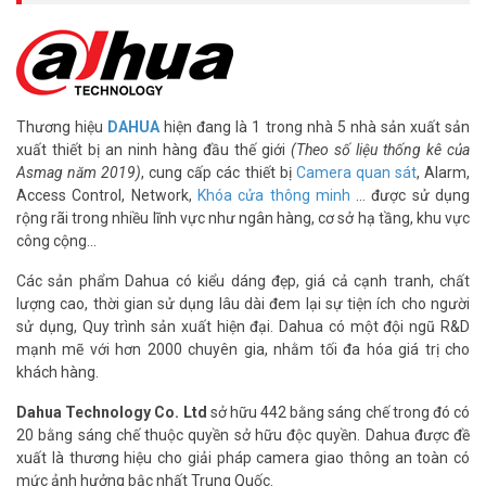
bạn. Bạn luôn nắm bắt được mọi diễn biến.
Thông số kỹ thuật camera IP Wifi 2MP
DAHUA DH-IPC-HDW1230DT-STW
– Camera 2MP Eyeball WIFI Camera cảm biến CMOS kích thước
Thương hiệu
DAHUA
hiện đang là 1 trong nhà 5 nhà sản xuất sản
1/3”.
xuất thiết bị an ninh hàng đầu thế giới
(Theo số liệu thống kê của
– Chuẩn nén H265+, 25/30fps@1080P
Asmag năm 2019)
, cung cấp các thiết bị
Camera quan sát
, Alarm,
– Tầm xa hồng ngoại 30m với công nghệ hồng ngoại thông minh
Access Control, Network,
Khóa cửa thông minh
… được sử dụng
– Chế độ ngày đêm (ICR), Chống ngược sáng DWDR, chống ngược
rộng rãi trong nhiều lĩnh vực như ngân hàng, cơ sở hạ tầng, khu vực
sáng(BLC), chống nhiễu (3D-DNR).
công cộng…
– Hỗ trợ Mic và loa. Đàm thoại 2 chiều
Các sản phẩm Dahua có kiểu dáng đẹp, giá cả cạnh tranh, chất
– Hỗ trợ chức năng phát hiện thông minh: Phát hiện chuyển động,
lượng cao, thời gian sử dụng lâu dài đem lại sự tiện ích cho người
video tampering, scene changing, audio detection, no SD card, SD
sử dụng, Quy trình sản xuất hiện đại. Dahua có một đội ngũ R&D
card full, SD card error, network disconnection, IP conflict, illegal
mạnh mẽ với hơn 2000 chuyên gia, nhằm tối đa hóa giá trị cho
access.
khách hàng.
–
Camera Dahua
hỗ trợ khe cắm thẻ nhớ 256GB
– Chuẩn chống nước IP67.
Dahua Technology Co. Ltd
sở hữu 442 bằng sáng chế trong đó có
– Điện áp DC12V.
20 bằng sáng chế thuộc quyền sở hữu độc quyền. Dahua được đề
– Xuất xứ: Trung Quốc.
xuất là thương hiệu cho giải pháp camera giao thông an toàn có
– Bảo hành: 36 tháng
mức ảnh hưởng bậc nhất Trung Quốc.