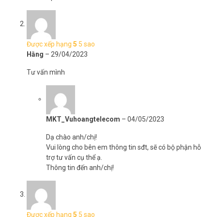
Được xếp hạng
5
5 sao
Hằng
–
29/04/2023
Tư vấn mình
MKT_Vuhoangtelecom
–
04/05/2023
Dạ chào anh/chị!
Vui lòng cho bên em thông tin sđt, sẽ có bộ phận hỗ
trợ tư vấn cụ thể ạ.
Thông tin đến anh/chị!
Được xếp hạng
5
5 sao