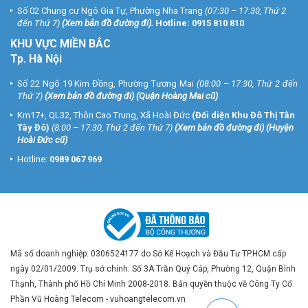
Số 02 Chung cư Ngô Gia Tự, Phường Nha Trang
(07:30 – 17:30, Thứ 2
đến Thứ 7)
(
Xem bản đồ đường đi
).
Hotline:
0915 810 810
KHU VỰC MIỀN BẮC
Tp. Hà Nội
Số 22 Ngõ 19 Kim Đồng, Phường Tương Mai
(08:00 – 17:30, Thứ 2 đến
Thứ 7)
(
Xem bản đồ đường đi
) (Quận Hoàng Mai cũ)
Km17+, QL32, Thôn Cao Trung, Xã Hoài Đức
(Đối diện Khu Đô Thị Tân
Tây Đô)
(8:00 – 17:30, Thứ 2 đến Thứ 7)
(
Xem bản đồ đường đi
) (Huyện
Hoài Đức cũ)
Hotline:
0989 067 969
Mã số doanh nghiệp: 0306524177 do Sở Kế Hoạch và Đầu Tư TP.HCM cấp
ngày 02/01/2009. Trụ sở chính: Số 3A Trần Quý Cáp, Phường 12, Quận Bình
Thạnh, Thành phố Hồ Chí Minh 2008-2018. Bản quyền thuộc về Công Ty Cổ
Phần Vũ Hoàng Telecom - vuhoangtelecom.vn