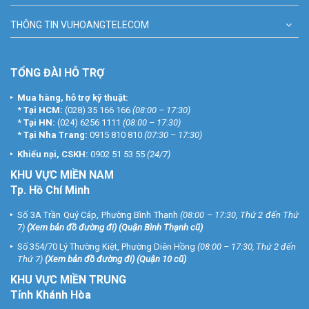
THÔNG TIN VUHOANGTELECOM
TỔNG ĐÀI HỖ TRỢ
Mua hàng, hỗ trợ kỹ thuật:
*
Tại HCM:
(028) 35 166 166
(08:00 – 17:30)
*
Tại HN:
(024) 6256 1111
(08:00 – 17:30)
*
Tại Nha Trang:
0915 810 810
(07:30 – 17:30)
Khiếu nại, CSKH:
0902 51 53 55
(24/7)
KHU
VỰC MIỀN NAM
Tp. Hồ Chí Minh
Số 3A Trần Quý Cáp, Phường Bình Thạnh
(08:00 – 17:30, Thứ 2 đến Thứ
7)
(
Xem bản đồ đường đi
) (Quận Bình Thạnh cũ)
Số 354/70 Lý Thường Kiệt, Phường Diên Hồng
(08:00 – 17:30, Thứ 2 đến
Thứ 7)
(
Xem bản đồ đường đi
) (Quận 10 cũ)
KHU VỰC MIỀN TRUNG
Tỉnh Khánh Hòa