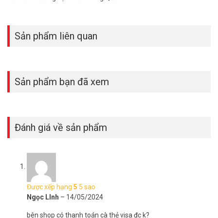
Đặt mua Online ngay, lắp đặt camera DAHUA DH-IPC-HDW1230DT-
STW mới nhất, quý khách hàng vui lòng liên hệ HOTLINE
1900
9259
để được hỗ trợ tốt nhất. Tham khảo thêm hình ảnh tại
Sản phẩm liên quan
Facebook Vuhoangtelecom
nhé.
Sản phẩm bạn đã xem
Đánh giá về sản phẩm
Được xếp hạng
5
5 sao
Ngọc LInh
–
14/05/2024
bên shop có thanh toán cà thẻ visa đc k?