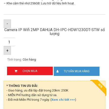
– Khe cắm thẻ nhớ 256GB: Lưu trữ dữ liệu linh hoạt.
-
Camera IP Wifi 2MP DAHUA DH-IPC-HDW1230DT-STW số
lượng
+
Tình trạng:
Còn hàng
CHỌN MUA
TƯ VẤN MUA HÀNG
MỚI
* THÔNG TIN ƯU ĐÃI:
- Giao hàng, ưu đãi lắp đặt trong 20km: 250K
- MIỄN PHÍ hướng dẫn sử dụng từ xa.
- Đổi mới Miễn Phí trong 7 ngày. (
Xem chi tiết >>>
)