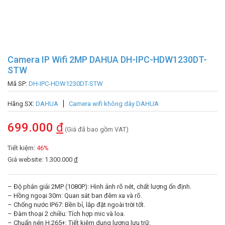
Camera IP Wifi 2MP DAHUA DH-IPC-HDW1230DT-
STW
Mã SP:
DH-IPC-HDW1230DT-STW
Hãng SX:
DAHUA
Camera wifi không dây DAHUA
699.000
đ
(Giá đã bao gồm VAT)
Tiết kiệm:
46%
Giá website: 1.300.000
đ
– Độ phân giải 2MP (1080P): Hình ảnh rõ nét, chất lượng ổn định.
– Hồng ngoại 30m: Quan sát ban đêm xa và rõ.
– Chống nước IP67: Bền bỉ, lắp đặt ngoài trời tốt.
– Đàm thoại 2 chiều: Tích hợp mic và loa.
– Chuẩn nén H.265+: Tiết kiệm dung lượng lưu trữ.