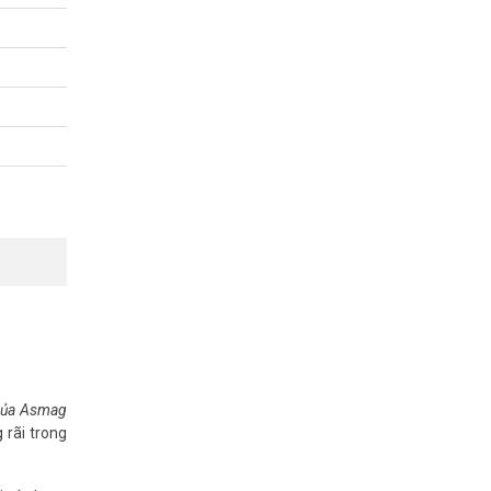
166 –
 của Asmag
 rãi trong