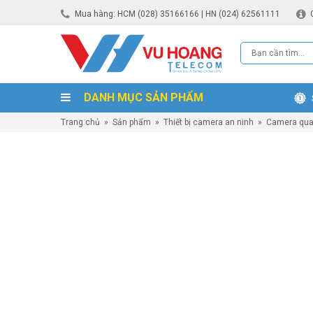
Mua hàng: HCM (028) 35166166 | HN (024) 62561111
DANH MỤC SẢN PHẨM
Trang chủ
»
Sản phẩm
»
Thiết bị camera an ninh
»
Camera qua