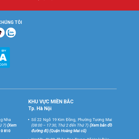
 CHÚNG TÔI
KHU VỰC MIỀN BẮC
Tp. Hà Nội
ng Nha
Số 22 Ngõ 19 Kim Đồng, Phường Tương Mai
ứ 7)
(
Xem
(08:00 – 17:30, Thứ 2 đến Thứ 7)
(
Xem bản đồ
10 810
đường đi
) (Quận Hoàng Mai cũ)