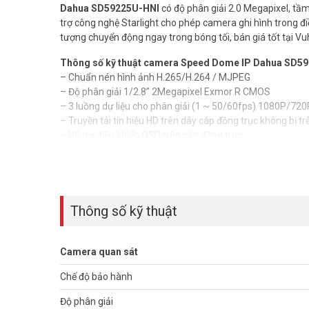
Dahua SD59225U-HNI
có độ phân giải 2.0 Megapixel, t
trợ công nghệ Starlight cho phép camera ghi hình trong đ
tượng chuyển động ngay trong bóng tối, bán giá tốt tại 
Thông số kỹ thuật camera Speed Dome IP Dahua SD5
– Chuẩn nén hình ảnh H.265/H.264 / MJPEG
– Độ phân giải 1/2.8” 2Megapixel Exmor R CMOS
– 3 luồng dự liệu cho phân giải (1 ~ 50/60fps) 1080P/720
– Truyền tải tín hiệu HD trên dây cáp đồng trục không bị trễ
– Hỗ trợ điều khiển OSD trên cáp đồng trục.
– Độ nhạy sáng tối thiểu 0.005Lux@F1.6; 0Lux@F1.6 (IR on
– Ống kính zoom quang học 25X (4.8mm~120mm), zoom
– Tầm xa hồng ngoại 150m
– Chống ngược sáng thực WDR 120dB
– Chế độ ngày đêm (ICR), tự động cân bằng trắng (AWB),
Thông số kỹ thuật
– Quay quét ngang (PAN) 360° tốc độ 200°/s, quay dọc lên 
– Hỗ trợ cài đặt trước 300 điểm với giao thức (DH-SD, Pelc
quay(Auto Scan), (Auto Pan)
Camera quan sát
– Hỗ trợ chạy lại các cài đặt trước khi có thao tác điều khiể
Chế độ bảo hành
– Hỗ trợ các tính năng thông minh nhận diện khuôn mặt, phá
…
Độ phân giải
– Tích hợp 1 dây cắm míc, báo động 2 kênh vào 1 kênh ra