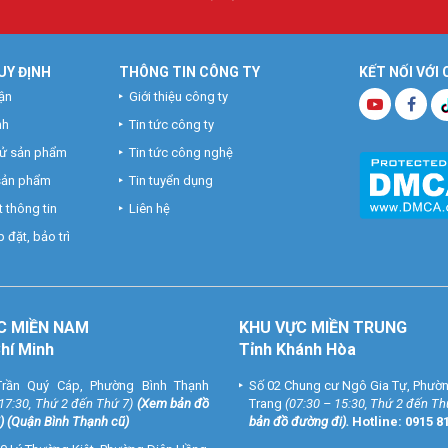
UY ĐỊNH
THÔNG TIN CÔNG TY
KẾT NỐI VỚI
ận
Giới thiệu công ty
nh
Tin tức công ty
hử sản phẩm
Tin tức công nghệ
 sản phẩm
Tin tuyển dụng
 thông tin
Liên hệ
 đặt, bảo trì
C MIỀN NAM
KHU VỰC MIỀN TRUNG
Chí Minh
Tỉnh Khánh Hòa
rần Quý Cáp, Phường Bình Thạnh
Số 02 Chung cư Ngô Gia Tự, Phườ
 17:30, Thứ 2 đến Thứ 7)
(
Xem bản đồ
Trang
(07:30 – 15:30, Thứ 2 đến Th
) (Quận Bình Thạnh cũ)
bản đồ đường đi
).
Hotline:
0915 8