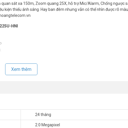
ầm quan sát xa 150m, Zoom quang 25X, hỗ trợ Mic/Alarm, Chống ngược s
iều kiện thiếu ánh sáng. Hay ban đêm nhưng vẫn có thể nhìn được rõ màu
Vuhoangtelecom.vn
9225U-HNI
P
.
).
 số 16x
Xem thêm
 tự động bù sáng (AGC), chống ngược sáng(BLC). Chống nhiễu (3D-DNR)
xuống 90° 120°/s, hỗ trợ lật hình 180°
o-P/D), 5 khuôn mẫu (Pattern), 8 hành trình (Tour), 5 tự động quét và tự
n (Idle Motion)
24 tháng
t hiện thay đổi hiện trường, phát hiện đồ bỏ quên, thiết lập hàng rào ảo
2.0 Megapixel
, 1 kênh RS485