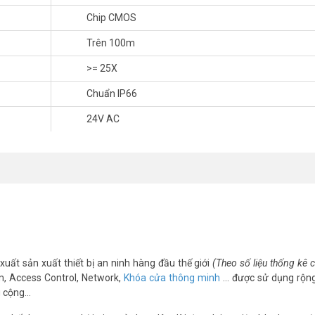
Chip CMOS
Trên 100m
>= 25X
Chuẩn IP66
24V AC
 TpHCM & Hà Nội
́t, quý khách hàng vui lòng liên hệ HOTLINE 1900 9259 – (028) 35 166 
được hỗ trợ tốt nhất.
m/
nel
xuất sản xuất thiết bị an ninh hàng đầu thế giới
(Theo số liệu thống kê
m, Access Control, Network,
Khóa cửa thông minh
… được sử dụng rộng
g cộng…