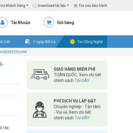
trợ khách hàng
Download tài liệu
Tra cứu bảo hành
Tài Khoản
Giỏ hàng
nh 24h
7 ngày đổi trả
Tin Công Nghệ
H-SD59225U-HNI
H-
GIAO HÀNG MIỄN PHÍ
TOÀN QUỐC. Xem chi tiết
chính sách
TẠI ĐÂY
PHÍ DỊCH VỤ LẮP ĐẶT
Chuyên nghiệp - Tận tâm
- Vui vẻ. Xem chi tiết
chính sách
TẠI ĐÂY
ố 16x