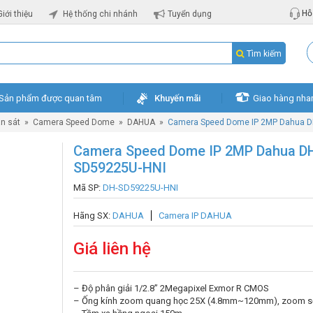
Hỗ 
Giới thiệu
Hệ thống chi nhánh
Tuyển dụng
Tìm kiếm
Sản phẩm được quan tâm
Khuyến mãi
Giao hàng nha
n sát
»
Camera Speed Dome
»
DAHUA
»
Camera Speed Dome IP 2MP Dahua D
Camera Speed Dome IP 2MP Dahua D
SD59225U-HNI
Mã SP:
DH-SD59225U-HNI
Hãng SX:
DAHUA
Camera IP DAHUA
Giá liên hệ
– Độ phân giải 1/2.8” 2Megapixel Exmor R CMOS
– Ống kính zoom quang học 25X (4.8mm~120mm), zoom s