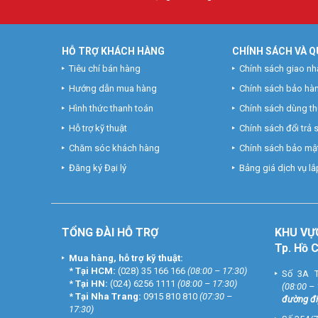
HỖ TRỢ KHÁCH HÀNG
CHÍNH SÁCH VÀ Q
Tiêu chí bán hàng
Chính sách giao nh
Hướng dẫn mua hàng
Chính sách bảo hà
Hình thức thanh toán
Chính sách dùng t
Hỗ trợ kỹ thuật
Chính sách đổi trả
Chăm sóc khách hàng
Chính sách bảo mật
Đăng ký Đại lý
Bảng giá dịch vụ lắp
TỔNG ĐÀI HỖ TRỢ
KHU
VỰ
Tp. Hồ 
Mua hàng, hỗ trợ kỹ thuật:
*
Tại HCM:
(028) 35 166 166
(08:00 – 17:30)
Số 3A T
*
Tại HN:
(024) 6256 1111
(08:00 – 17:30)
(08:00 –
*
Tại Nha Trang:
0915 810 810
(07:30 –
đường đi
17:30)