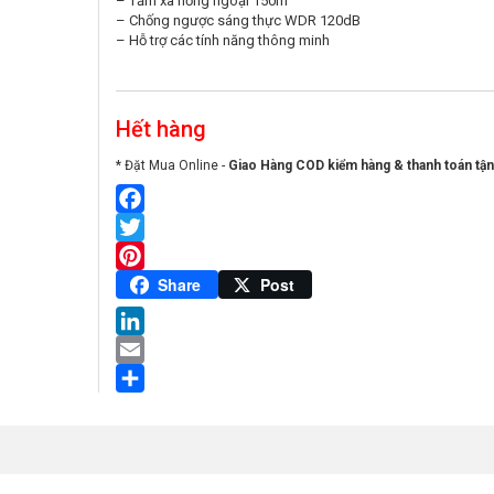
– Tầm xa hồng ngoại 150m
– Chống ngược sáng thực WDR 120dB
– Hỗ trợ các tính năng thông minh
Hết hàng
* Đặt Mua Online -
Giao Hàng COD kiểm hàng & thanh toán tận
Facebook
Twitter
Pinterest
Share
Post
LinkedIn
Email
Share