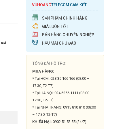
VUHOANG
TELECOM CAM KẾT
SẢN PHẨM
CHÍNH HÃNG
GIÁ
LUÔN TỐT
BÁN HÀNG
CHUYÊN NGHIỆP
HẬU MÃI
CHU ĐÁO
 nơi
TỔNG ĐÀI HỖ TRỢ:
MUA HÀNG:
* Tại HCM:
028 35 166 166
(08:00 –
17:30, T2-T7)
* Tại HÀ NỘI:
024 6256 1111
(08:00 –
17:30, T2-T7)
* Tại NHA TRANG:
0915 810 810
(08:00
– 17:30, T2-T7)
KHIẾU NẠI:
0902 51 53 55 (24/7)