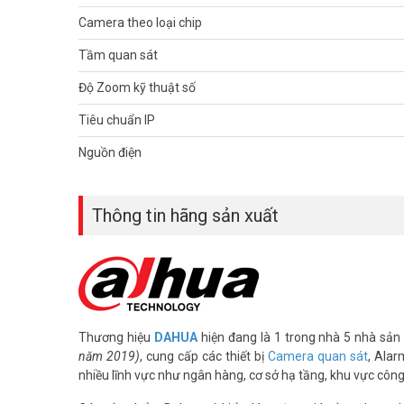
– Chuẩn chống nước IP66
Camera theo loại chip
– Điện áp DC 12V/3A
Tầm quan sát
– Công suất 13W, 20W (IR on)
– Môi trường làm việc từ -40ºC ~ 70ºC,
Độ Zoom kỹ thuật số
– Kích thước Φ186.0(mm) x 309(mm)
– Trọng lượng 4 Kg
Tiêu chuẩn IP
– Sản phẩm chưa bao gồm adapter đi kèm
– Sản xuất tại Trung Quốc.
Nguồn điện
– Bảo hành: 24 tháng.
– Địa chỉ bán sản phẩm: tại 4 chi nhánh Vuhoangtelecom
Thông tin hãng sản xuất
Để cập nhật thông tin giá camera giám sát DAHUA mới nhâ
(028) 3962 5555 – (024) 6256 1111 – (024) 3273 6666 để 
Tham khảo các kênh thông tin khác:
– Facebook:
https://www.facebook.com/vuhoangteleco
– Youtube:
https://www.youtube.com/c/VuhoangTVChan
– Website:
https://vuhoangtelecom.vn/
Thương hiệu
DAHUA
hiện đang là 1 trong nhà 5 nhà sản 
năm 2019)
, cung cấp các thiết bị
Camera quan sát
, Alar
nhiều lĩnh vực như ngân hàng, cơ sở hạ tầng, khu vực côn