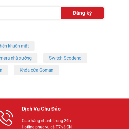
iện khuôn mặt
amera nhà xưởng
Switch Scodeno
on
Khóa cửa Goman
Dịch Vụ Chu Đáo
Giao hàng nhanh trong 24h
Hotline phục vụ cả T7 và CN