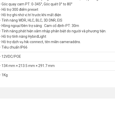
– Góc quay cam PT: 0-345°, Góc quét 0° to 80°
– Hỗ trợ 300 điểm preset
Color 0.005 Lux. Đây là mức nhạy sáng rất cao, đồng nghĩa ghi màu n
 Hỗ trợ ghi nhớ vị trí trước khi mất điện
 điều chỉnh giữa đèn hồng ngoại và đèn trắng. Phạm vi chiếu sáng hiệu 
– Tính năng WDR, HLC, BLC, 3D DNR, EIS
Telecom
hỗ trợ tư vấn lắp đặt đúng nhu cầu, không mất phí khảo sát.
– Hồng ngoại/Đèn trợ sáng : Cam cố định-PT: 30m
õi Linh Hoạt
– Tính năng phát hiện xâm nhập phân biệt do người và phương tiện.
– Hỗ trợ tính năng HybirdLight
 16x trên camera PT. Ống kính cố định 2.8mm quan sát toàn cảnh tro
– Hỗ trợ dịch vụ hik-connect, tên miền cameraddns.
 ngang và 80° dọc, bao phủ rộng. Bạn có thể lưu đến 300 điểm preset
– Tiêu chuẩn IP66
– 12VDC/POE
c khi mất điện. Khi điện trở lại, máy tự quay về đúng góc đang giám sát,
hệ thống giám sát liên tục 24/7. Bạn có thể tham khảo thêm
Cách Chọn 
– 134 mm × 213.5 mm × 291.7 mm
– 1Kg
Cảnh Báo Đúng Việc
inh ngay trong máy. Hệ thống tự phân biệt xâm nhập do người hay do p
g bị nhiễu bởi chuyển động ngẫu nhiên khác. Tính năng WDR, HLC, BLC
ụi. Nguồn PoE đơn giản hóa việc đi dây cho các vị trí khó tiếp cận. Hỗ t
ng trên điện thoại.