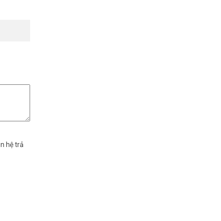
ều cho
n hệ trả
sáng hiệu