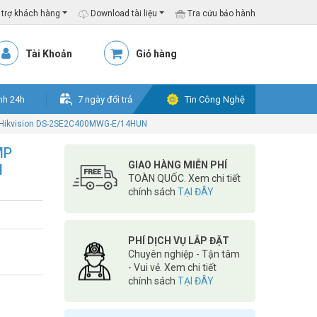
trợ khách hàng
Download tài liệu
Tra cứu bảo hành
Tài Khoản
Giỏ hàng
nh 24h
7 ngày đổi trả
Tin Công Nghệ
Hikvision DS-2SE2C400MWG-E/14HUN
MP
GIAO HÀNG MIỄN PHÍ
N
TOÀN QUỐC. Xem chi tiết
chính sách
TẠI ĐÂY
PHÍ DỊCH VỤ LẮP ĐẶT
Chuyên nghiệp - Tận tâm
- Vui vẻ. Xem chi tiết
chính sách
TẠI ĐÂY