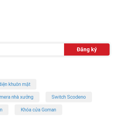
t nhiều
 Nguồn PoE
Cam kết
toàn cảnh
iện khuôn mặt
và lắp đặt
 khảo thêm
amera nhà xưởng
Switch Scodeno
on
Khóa cửa Goman