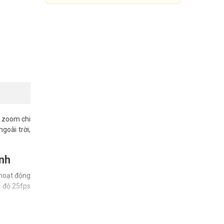
a zoom chi
goài trời,
nh
Camera IP Speed dome
TandemVu 4MP Hikvision DS-
hoạt động
2SE2C400MWG-E/14HUN
c độ 25fps
1.730.000 đ
Mua Ngay