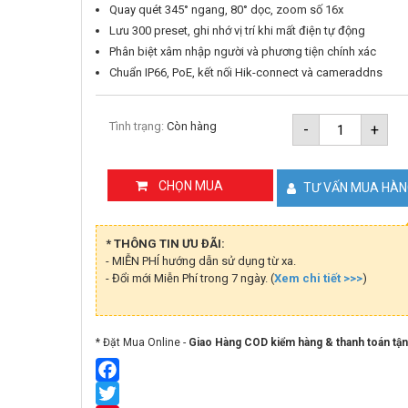
Quay quét 345° ngang, 80° dọc, zoom số 16x
Lưu 300 preset, ghi nhớ vị trí khi mất điện tự động
Phân biệt xâm nhập người và phương tiện chính xác
Chuẩn IP66, PoE, kết nối Hik-connect và cameraddns
Camera
Tình trạng:
Còn hàng
-
+
IP
Speed
dome
TandemVu
CHỌN MUA
TƯ VẤN MUA HÀ
4MP
Hikvision
DS-
2SE2C40
* THÔNG TIN ƯU ĐÃI:
E/14HUN
- MIỄN PHÍ hướng dẫn sử dụng từ xa.
số
- Đổi mới Miễn Phí trong 7 ngày. (
Xem chi tiết >>>
lượng
)
* Đặt Mua Online -
Giao Hàng COD kiểm hàng & thanh toán tận
Facebook