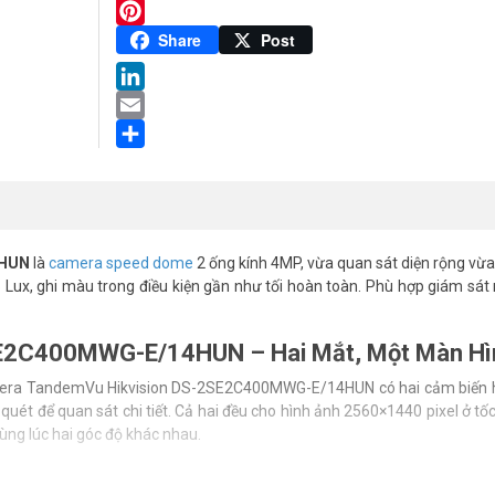
Twitter
Pinterest
Share
Post
LinkedIn
Email
Share
4HUN
là
camera speed dome
2 ống kính 4MP, vừa quan sát diện rộng vừ
 Lux, ghi màu trong điều kiện gần như tối hoàn toàn. Phù hợp giám sát n
E2C400MWG-E/14HUN – Hai Mắt, Một Màn Hì
amera TandemVu Hikvision DS-2SE2C400MWG-E/14HUN có hai cảm biến 
uét để quan sát chi tiết. Cả hai đều cho hình ảnh 2560×1440 pixel ở tố
ùng lúc hai góc độ khác nhau.