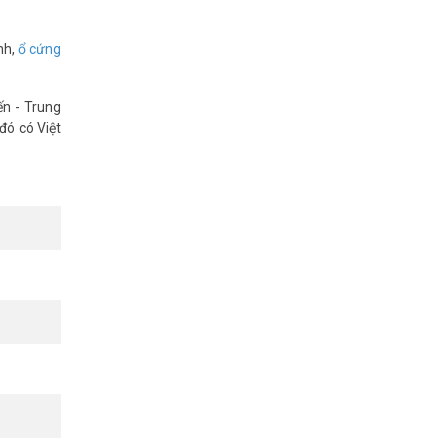
n nơi – Kỹ
nh,
ổ cứng
ến - Trung
n hệ thống
đó có Việt
ầy đủ. Đội
n DS-