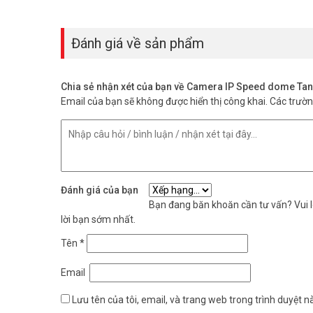
– Tính năng phát hiện xâm nhập phân biệt do người và ph
– Hỗ trợ tính năng HybirdLight
Đánh giá về sản phẩm
– Hỗ trợ dịch vụ hik-connect, tên miền cameraddns.
– Tiêu chuẩn IP66
– Nguồn cấp: 12VDC/POE
Chia sẻ nhận xét của bạn về Camera IP Speed dome
– Kích thước: 134 mm × 213.5 mm × 291.7 mm
Email của bạn sẽ không được hiển thị công khai.
Các trườ
– Trọng lượng: 1Kg
– Xuất xứ: Trung Quốc
– Bảo hành: 24 tháng
Câu hỏi thường gặp về sản phẩm (FA
Camera TandemVu Hikvision DS-2SE2
Đánh giá của bạn
Camera có hai ống kính độc lập hoạt động cùng lúc. Một 
Bạn đang băn khoăn cần tư vấn? Vui lò
hình 2K 4MP rõ nét.
lời bạn sớm nhất.
Tên
*
Camera có ghi màu ban đêm không?
Có, nhờ độ nhạy sáng 0.005 Lux và công nghệ HybridLight. 
Email
quả đạt 30 mét.
Lưu tên của tôi, email, và trang web trong trình duyệt nà
300 điểm preset dùng để làm gì?