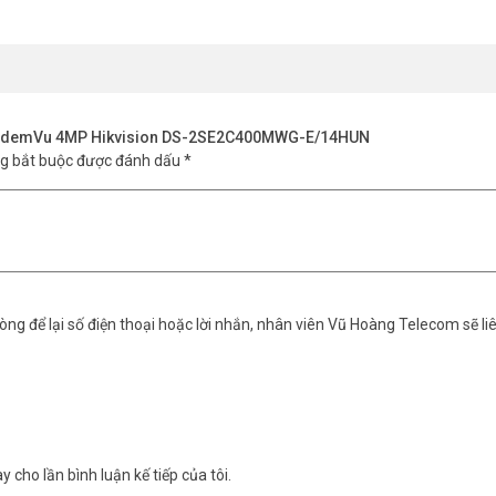
ương tiện.
 TandemVu 4MP Hikvision DS-2SE2C400MWG-E/14HUN
ng bắt buộc được đánh dấu
*
Q)
C400MWG-E/14HUN có mấy ống kính?
ống 2.8mm quan sát diện rộng, một ống 8mm quay quét chi tiết. Cả hai đ
ng để lại số điện thoại hoặc lời nhắn, nhân viên Vũ Hoàng Telecom sẽ liê
Đèn trắng tự bật khi cần thiết để ghi màu sắc thực trong bóng tối. Tầm 
y cho lần bình luận kế tiếp của tôi.