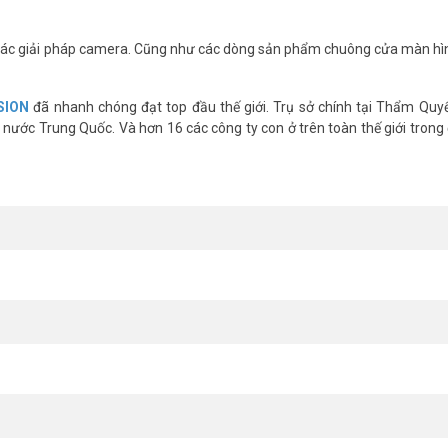
ddns xem camera từ xa
để chủ động vận hành sau lắp đặt. Khảo sát tậ
ác giải pháp camera. Cũng như các dòng sản phẩm chuông cửa màn hì
ặt tối ưu nhất.
ệm Triển Khai Hệ Thống Camera
SION
đã nhanh chóng đạt top đầu thế giới. Trụ sở chính tại Thẩm Quy
on tại Việt Nam. Hơn 16 năm hoạt động, chúng tôi đã lắp đặt hàng nghì
nước Trung Quốc. Và hơn 16 các công ty con ở trên toàn thế giới trong 
DS-2SE2C400MWG-E/14HUN tại đây minh bạch, kèm bảo hành chính hãng đ
hông giới hạn thời gian.
ed dome TandemVu 4Mp 2 Mắt Hikvisio
hạy sáng Color: 0.005 Lux
áng Color: 0.005 Lux
T: 2560 × 1440@25fps
 16x