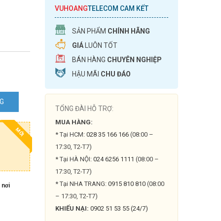
VUHOANG
TELECOM CAM KẾT
SẢN PHẨM
CHÍNH HÃNG
GIÁ
LUÔN TỐT
BÁN HÀNG
CHUYÊN NGHIỆP
HẬU MÃI
CHU ĐÁO
NG
TỔNG ĐÀI HỖ TRỢ:
MUA HÀNG:
0MWG-
MỚI
* Tại HCM:
028 35 166 166
(08:00 –
17:30, T2-T7)
* Tại HÀ NỘI:
024 6256 1111
(08:00 –
17:30, T2-T7)
* Tại NHA TRANG:
0915 810 810
(08:00
 nơi
– 17:30, T2-T7)
KHIẾU NẠI:
0902 51 53 55 (24/7)