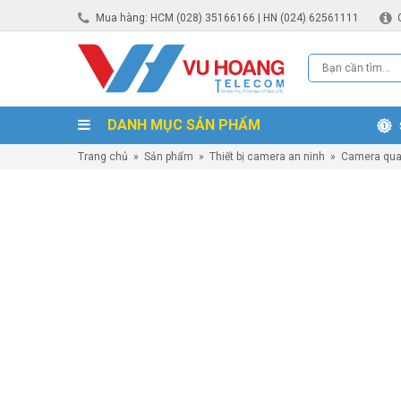
Mua hàng: HCM (028) 35166166 | HN (024) 62561111
DANH MỤC SẢN PHẨM
Trang chủ
»
Sản phẩm
»
Thiết bị camera an ninh
»
Camera qua