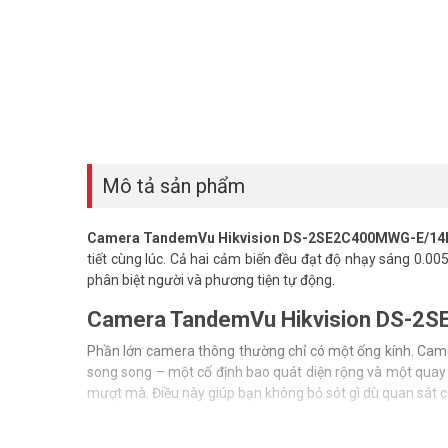
Mô tả sản phẩm
Camera TandemVu Hikvision DS-2SE2C400MWG-E/1
tiết cùng lúc. Cả hai cảm biến đều đạt độ nhạy sáng 0.005
phân biệt người và phương tiện tự động.
Camera TandemVu Hikvision DS-2S
Phần lớn camera thông thường chỉ có một ống kính. C
song song – một cố định bao quát diện rộng và một quay q
mượt mà. Điều này giúp bạn không bỏ sót gì dù quan sát c