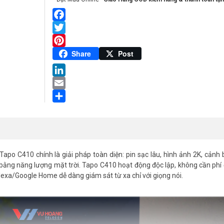
Facebook
Twitter
Pinterest
Share
Post
LinkedIn
Email
Share
po C410 chính là giải pháp toàn diện: pin sạc lâu, hình ảnh 2K, cảnh
sạc bằng năng lượng mặt trời. Tapo C410 hoạt động độc lập, không cần ph
Alexa/Google Home dễ dàng giám sát từ xa chỉ với giọng nói.