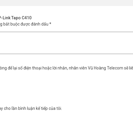
P-Link Tapo C410
ng bắt buộc được đánh dấu
*
ng để lại số điện thoại hoặc lời nhắn, nhân viên Vũ Hoàng Telecom sẽ liê
rõ tới 15 mét
nh đêm vẫn rõ, có màu sắc chân thực. Tính năng này hữu ích khi cần 
y cho lần bình luận kế tiếp của tôi.
 512GB hoặc Cloud
h vụ đám mây Tapo Care. Không cần tốn thêm phí thuê cloud nếu bạn dù
đảm bảo an toàn tuyệt đối.