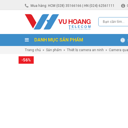
Mua hàng: HCM (028) 35166166 | HN (024) 62561111
DANH MỤC SẢN PHẨM
Trang chủ
»
Sản phẩm
»
Thiết bị camera an ninh
»
Camera qua
-56%