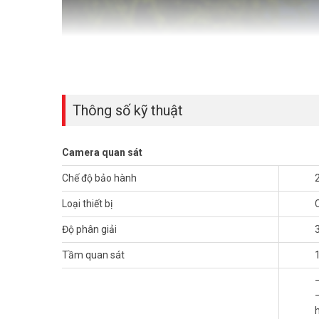
Thông số kỹ thuật
Camera quan sát
Chế độ bảo hành
Loại thiết bị
Độ phân giải
Tầm quan sát
Hình ảnh sắc nét 2K, cảnh báo chủ đ