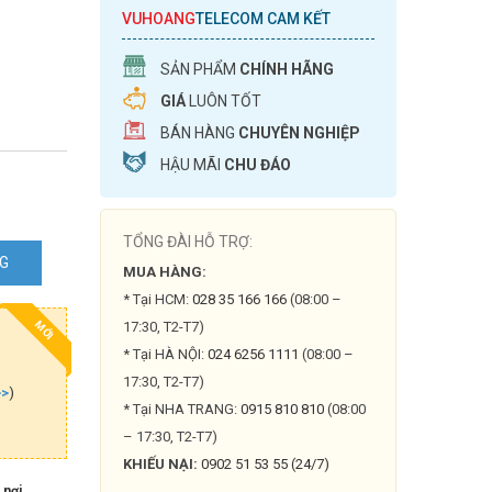
VUHOANG
TELECOM CAM KẾT
SẢN PHẨM
CHÍNH HÃNG
GIÁ
LUÔN TỐT
BÁN HÀNG
CHUYÊN NGHIỆP
HẬU MÃI
CHU ĐÁO
TỔNG ĐÀI HỖ TRỢ:
NG
MUA HÀNG:
* Tại HCM:
028 35 166 166
(08:00 –
17:30, T2-T7)
MỚI
* Tại HÀ NỘI:
024 6256 1111
(08:00 –
17:30, T2-T7)
>>
)
* Tại NHA TRANG:
0915 810 810
(08:00
– 17:30, T2-T7)
KHIẾU NẠI:
0902 51 53 55 (24/7)
 nơi