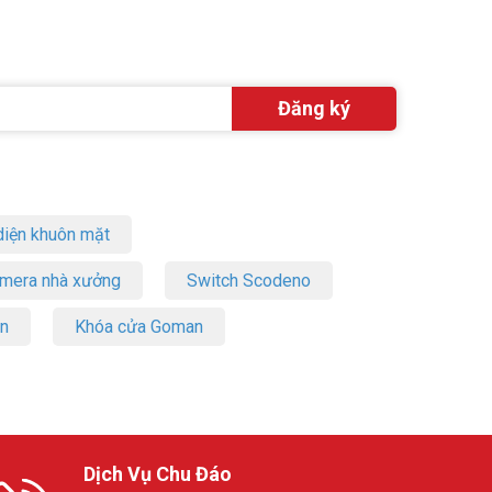
c màn hình
iện khuôn mặt
amera nhà xưởng
Switch Scodeno
on
Khóa cửa Goman
Dịch Vụ Chu Đáo