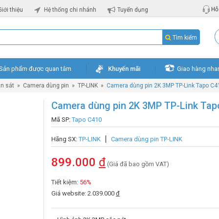
Hỗ 
Giới thiệu
Hệ thống chi nhánh
Tuyển dụng
Tìm kiếm
Sản phẩm được quan tâm
Khuyến mãi
Giao hàng nha
n sát
»
Camera dùng pin
»
TP-LINK
»
Camera dùng pin 2K 3MP TP-Link Tapo C4
Camera dùng pin 2K 3MP TP-Link Tap
Mã SP:
Tapo C410
Hãng SX:
TP-LINK
Camera dùng pin TP-LINK
899.000
đ
(Giá đã bao gồm VAT)
Tiết kiệm:
56%
Giá website: 2.039.000
đ