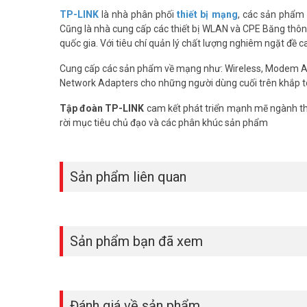
TP-LINK
là nhà phân phối
thiết bị mạng
, các sản phẩm
Cũng là nhà cung cấp các thiết bị WLAN và CPE Băng thông 
quốc gia. Với tiêu chí quản lý chất lượng nghiêm ngặt đề 
Cung cấp các sản phẩm về mạng như: Wireless, Modem 
Network Adapters cho những người dùng cuối trên khắp t
Lắp đặt đơn giản, không cần dây điệ
Tập đoàn TP-LINK
cam kết phát triển mạnh mẽ ngành thô
Tapo C410 tích hợp pin sạc lithium, dùng liên tục đến 180
rời mục tiêu chủ đạo và các phân khúc sản phẩm
Panel để hoạt động liên tục. Phù hợp cho sân vườn, nhà kho
Sản phẩm liên quan
Sản phẩm bạn đã xem
Đánh giá về sản phẩm