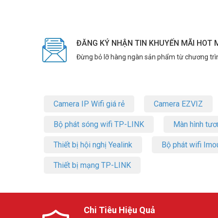
Điều khiển bằng giọng nói, dễ dàng tí
Camera tương thích Alexa và Google Assistant. Bạn chỉ c
thông minh. Tapo App hỗ trợ quản lý dễ dàng mọi nơi, mọ
ĐĂNG KÝ NHẬN TIN KHUYẾN MÃI HOT 
Đừng bỏ lỡ hàng ngàn sản phẩm từ chương trì
Camera IP Wifi giá rẻ
Camera EZVIZ
Bộ phát sóng wifi TP-LINK
Màn hình tươ
Thiết bị hội nghị Yealink
Bộ phát wifi Imo
Thiết bị mạng TP-LINK
Chi Tiêu Hiệu Quả