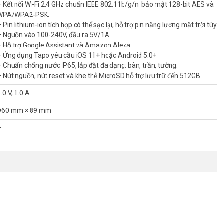
– Kết nối Wi-Fi 2.4 GHz chuẩn IEEE 802.11b/g/n, bảo mật 128-bit AES và
WPA/WPA2-PSK.
 ảnh chi tiết gấp 1.6 lần Full HD. Cảm biến AI phát hiện chuyển động n
 Pin lithium-ion tích hợp có thể sạc lại, hỗ trợ pin năng lượng mặt trời tù
báo qua còi hú và ánh sáng chớp giúp phòng tránh trộm từ xa.
– Nguồn vào 100-240V, đầu ra 5V/1A.
– Hỗ trợ Google Assistant và Amazon Alexa.
– Ứng dụng Tapo yêu cầu iOS 11+ hoặc Android 5.0+
– Chuẩn chống nước IP65, lắp đặt đa dạng: bàn, trần, tường.
– Nút nguồn, nút reset và khe thẻ MicroSD hỗ trợ lưu trữ đến 512GB.
.0 V, 1.0 A
D60 mm × 89 mm
–