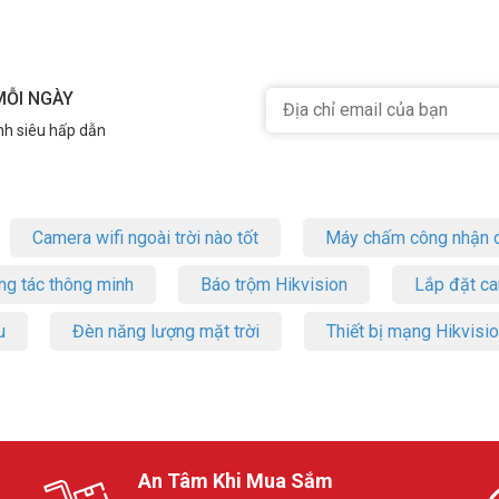
ch hợp hệ sinh thái nhà thông minh
ần nói: “Hiện hình ảnh vườn sau”, camera sẽ hiển thị ngay trên TV hoặ
i lúc qua smartphone.
MỖI NGÀY
nh siêu hấp dẫn
Camera wifi ngoài trời nào tốt
Máy chấm công nhận d
ng tác thông minh
Báo trộm Hikvision
Lắp đặt c
u
Đèn năng lượng mặt trời
Thiết bị mạng Hikvisi
An Tâm Khi Mua Sắm