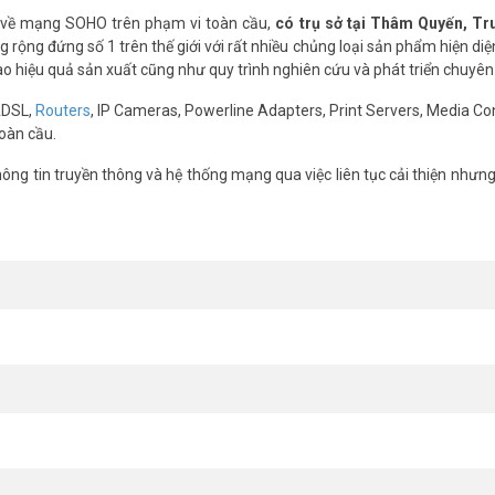
 về mạng SOHO trên phạm vi toàn cầu,
có trụ sở tại Thâm Quyến, T
rộng đứng số 1 trên thế giới với rất nhiều chủng loại sản phẩm hiện diệ
cao hiệu quả sản xuất cũng như quy trình nghiên cứu và phát triển chuyên
ADSL,
Routers
, IP Cameras, Powerline Adapters, Print Servers, Media Co
oàn cầu.
n
ng tin truyền thông và hệ thống mạng qua việc liên tục cải thiện nhưn
 ngày sau mỗi lần sạc đầy. Có thể kết nối thêm tấm năng lượng mặt trời 
, bãi xe – nơi không có điện cố định.