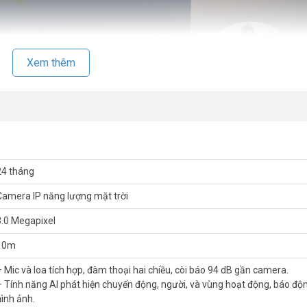
Xem thêm
24 tháng
Camera IP năng lượng mặt trời
3.0 Megapixel
10m
– Mic và loa tích hợp, đàm thoại hai chiều, còi báo 94 dB gần camera.
– Tính năng AI phát hiện chuyển động, người, và vùng hoạt động, báo đ
hình ảnh.
ộng bằng AI