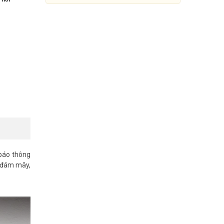
 báo thông
Camera dùng pin 2K 3MP TP-
í đám mây,
Link Tapo C410
899.000đ
2.039.000đ
Mua Ngay