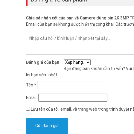
Chia sẻ nhận xét của bạn về Camera dùng pin 2K 3MP T
Email của bạn sẽ không được hiển thị công khai.
Các trườ
Đánh giá của bạn
Bạn đang băn khoăn cần tư vấn? Vui lò
lời bạn sớm nhất.
Tên
*
Quan sát ban đêm có màu, tầm nhìn 
Email
Trang bị đèn hồng ngoại và đèn chiếu sáng giúp ghi hì
người hoặc biển số xe vào ban đêm.
Lưu tên của tôi, email, và trang web trong trình duyệt nà
Lưu trữ linh hoạt: Thẻ nhớ microSD
Người dùng có thể chọn lưu video trên thẻ nhớ hoặc dịc
lớn như IMOU ST2-128-S1. Tính năng mã hóa dữ liệu giúp 