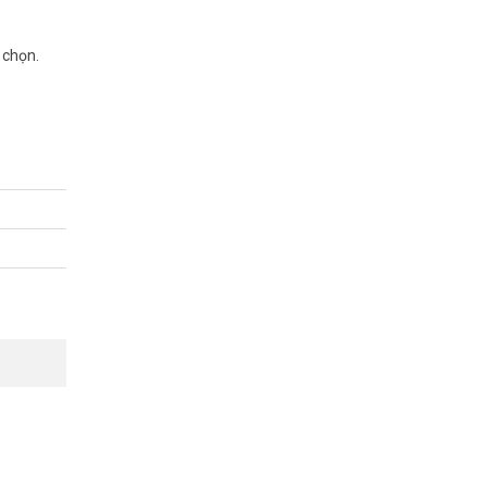
gười chính
y chọn.