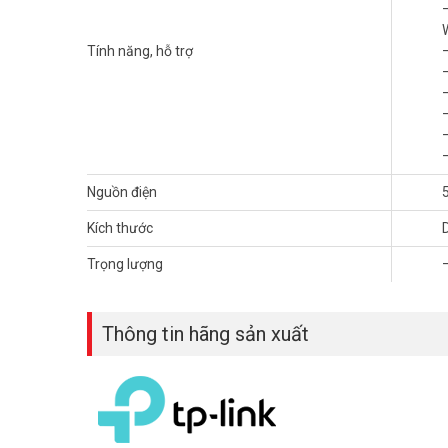
Camera dùng pin
Tapo C410 có độ phân giải 2K 3MP, hình
Tính năng, hỗ trợ
–
xác, hạn chế báo giả từ lá cây, động vật. Tính năng cảnh 
Nguồn điện
5
Kích thước
Trọng lượng
Thông tin hãng sản xuất