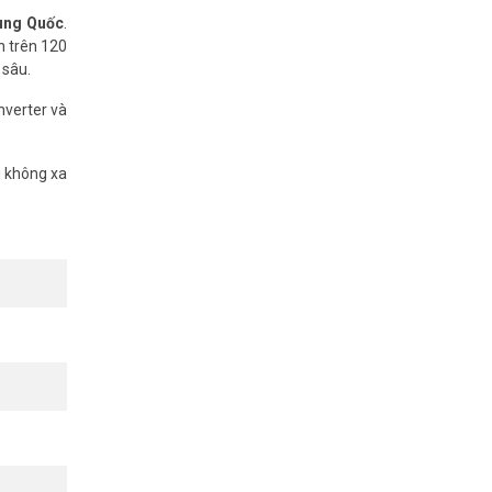
rung Quốc
.
n trên 120
 sâu.
nverter và
g không xa
Tapo Solar