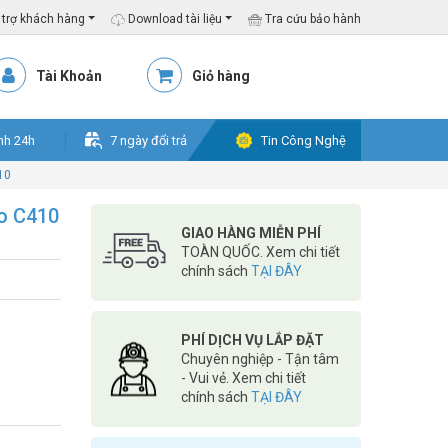
trợ khách hàng
Download tài liệu
Tra cứu bảo hành
Tài Khoản
Giỏ hàng
nh 24h
7 ngày đổi trả
Tin Công Nghệ
10
o C410
GIAO HÀNG MIỄN PHÍ
TOÀN QUỐC. Xem chi tiết
chính sách
TẠI ĐÂY
PHÍ DỊCH VỤ LẮP ĐẶT
Chuyên nghiệp - Tận tâm
- Vui vẻ. Xem chi tiết
chính sách
TẠI ĐÂY