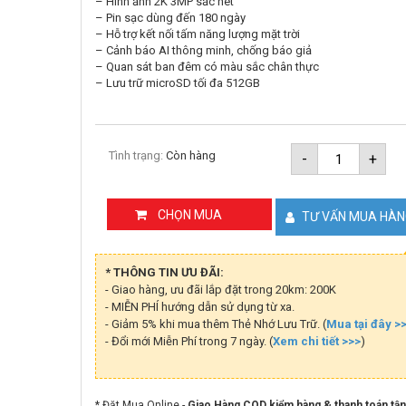
– Hình ảnh 2K 3MP sắc nét
– Pin sạc dùng đến 180 ngày
– Hỗ trợ kết nối tấm năng lượng mặt trời
– Cảnh báo AI thông minh, chống báo giả
– Quan sát ban đêm có màu sắc chân thực
– Lưu trữ microSD tối đa 512GB
Camera
Tình trạng:
Còn hàng
-
+
dùng
pin
2K
3MP
CHỌN MUA
TƯ VẤN MUA HÀ
TP-
Link
Tapo
C410
* THÔNG TIN ƯU ĐÃI:
số
- Giao hàng, ưu đãi lắp đặt trong 20km: 200K
lượng
- MIỄN PHÍ hướng dẫn sử dụng từ xa.
- Giảm 5% khi mua thêm Thẻ Nhớ Lưu Trữ. (
Mua tại đây >
- Đổi mới Miễn Phí trong 7 ngày. (
Xem chi tiết >>>
)
* Đặt Mua Online -
Giao Hàng COD kiểm hàng & thanh toán tận