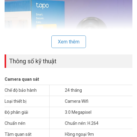
Xem thêm
Thông số kỹ thuật
Camera quan sát
Phát Hiện Trẻ Khóc với Tính Năng Quan Sát Ban Đêm Nâng Cao
Chế độ bảo hành
24 tháng
Được tích hợp tính năng quan sát ban đêm tiên tiến và phát hiện
tiếng khóc của trẻ, Tapo C211 củng cố việc chăm sóc trẻ suốt ngày
Loại thiết bị
Camera Wifi
đêm.
Độ phân giải
3.0 Megapixel
Phát Hiện Người và Chuyển Động
Chuẩn nén
Chuẩn nén: H.264
Nhận thông báo ngay lập tức khi phát hiện một người hoặc chuyển
Tầm quan sát
Hồng ngoại 9m
động. Bạn cũng có thể thiết lập các khu vực phát hiện chuyển động