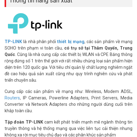
Thông tin hãng sản xuất
– Chứng nhận FCC, IC, CE, NCC
– Xuất xứ: Trung Quốc.
– Bảo hành: 24 tháng.
Đặt mua hàng Tapo C211 Online ngay hôm nay để được hỗ trợ giá
tốt nhất. Tham khảo thêm thông tin tại
Facebook
TP-LINK
là nhà phân phối
thiết bị mạng
, các sản phẩm về mạng
Vuhoangtelecom
nhé.
SOHO trên phạm vi toàn cầu,
có trụ sở tại Thâm Quyến, Trung
Quốc
. Cũng là nhà cung cấp các thiết bị WLAN và CPE Băng thông
rộng đứng số 1 trên thế giới với rất nhiều chủng loại sản phẩm hiện
diện trên 120 quốc gia. Với tiêu chí quản lý chất lượng nghiêm ngặt
đề cao hiệu quả sản xuất cũng như quy trình nghiên cứu và phát
triển chuyên sâu.
Cung cấp các sản phẩm về mạng như: Wireless, Modem ADSL,
Routers
, IP Cameras, Powerline Adapters, Print Servers, Media
Converter và Network Adapters cho những người dùng cuối trên
khắp toàn cầu.
Tập đoàn TP-LINK
cam kết phát triển mạnh mẽ ngành thông tin
truyền thông và hệ thống mạng qua việc liên tục cải thiện nhưng
không xa rời mục tiêu chủ đạo và các phân khúc sản phẩm