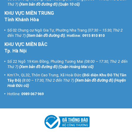
Thứ 7)
(
Xem bản đồ đường đi
) (Quận 10 cũ)
KHU VỰC MIỀN TRUNG
Tỉnh Khánh Hòa
Số 02 Chung cư Ngô Gia Tự, Phường Nha Trang
(07:30 – 15:30, Thứ 2
đến Thứ 7)
(
Xem bản đồ đường đi
).
Hotline:
0915 810 810
KHU VỰC MIỀN BẮC
Tp. Hà Nội
Số 22 Ngõ 19 Kim Đồng, Phường Tương Mai
(08:00 – 17:30, Thứ 2 đến
Thứ 7)
(
Xem bản đồ đường đi
) (Quận Hoàng Mai cũ)
Km17+, QL32, Thôn Cao Trung, Xã Hoài Đức
(Đối diện Khu Đô Thị Tân
Tây Đô)
(8:00 – 17:30, Thứ 2 đến Thứ 7)
(
Xem bản đồ đường đi
) (Huyện
Hoài Đức cũ)
Hotline:
0989 067 969