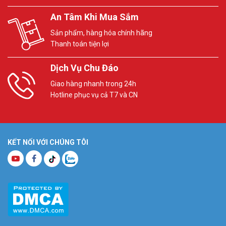
An Tâm Khi Mua Sắm
Sản phẩm, hàng hóa chính hãng
Thanh toán tiện lợi
Dịch Vụ Chu Đáo
Giao hàng nhanh trong 24h
Hotline phục vụ cả T7 và CN
KẾT NỐI VỚI CHÚNG TÔI