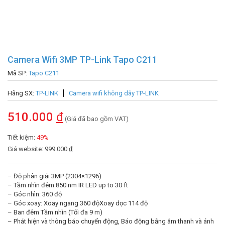
Camera Wifi 3MP TP-Link Tapo C211
Mã SP:
Tapo C211
Hãng SX:
TP-LINK
Camera wifi không dây TP-LINK
510.000
đ
(Giá đã bao gồm VAT)
Tiết kiệm:
49%
Giá website: 999.000
đ
– Độ phân giải 3MP (2304×1296)
– Tầm nhìn đêm 850 nm IR LED up to 30 ft
– Góc nhìn: 360 độ
– Góc xoay: Xoay ngang 360 độXoay dọc 114 độ
– Ban đêm Tầm nhìn (Tối đa 9 m)
– Phát hiện và thông báo chuyển động, Báo động bằng âm thanh và ánh