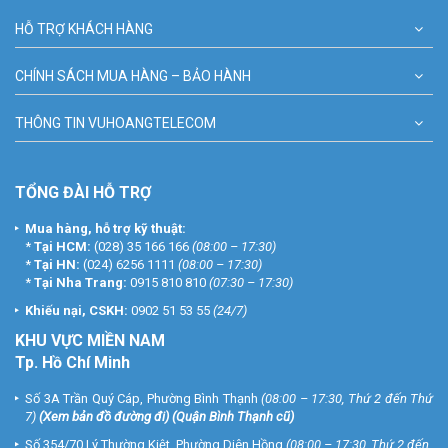
HỖ TRỢ KHÁCH HÀNG
CHÍNH SÁCH MUA HÀNG – BẢO HÀNH
THÔNG TIN VUHOANGTELECOM
TỔNG ĐÀI HỖ TRỢ
Mua hàng, hỗ trợ kỹ thuật:
*
Tại HCM:
(028) 35 166 166
(08:00 – 17:30)
*
Tại HN:
(024) 6256 1111
(08:00 – 17:30)
*
Tại Nha Trang:
0915 810 810
(07:30 – 17:30)
Khiếu nại, CSKH:
0902 51 53 55
(24/7)
KHU
VỰC MIỀN NAM
Tp. Hồ Chí Minh
Số 3A Trần Quý Cáp, Phường Bình Thạnh
(08:00 – 17:30, Thứ 2 đến Thứ
7)
(
Xem bản đồ đường đi
) (Quận Bình Thạnh cũ)
Số 354/70 Lý Thường Kiệt, Phường Diên Hồng
(08:00 – 17:30, Thứ 2 đến