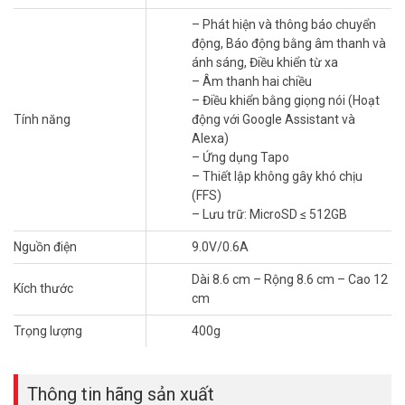
có thể tùy chỉnh để chỉ cho phép những gì quan trọng cảnh báo
– Phát hiện và thông báo chuyển
bạn.
động, Báo động bằng âm thanh và
ánh sáng, Điều khiển từ xa
Theo Dõi Chuyển Động Chính Xác
– Âm thanh hai chiều
Khi phát hiện hoạt động chuyển động, hãy theo dõi và theo dõi đối
– Điều khiển bằng giọng nói (Hoạt
tượng để giữ nó trong tầm nhìn.
Tính năng
động với Google Assistant và
Alexa)
Âm Thanh Hai Chiều
– Ứng dụng Tapo
– Thiết lập không gây khó chịu
Sử dụng âm thanh hai chiều để liên lạc với những người bạn cùng
(FFS)
phòng, gia đình hoặc thậm chí cả những thú cưng tinh nghịch.
– Lưu trữ: MicroSD ≤ 512GB
Bảo Vệ Riêng Tư Của Bạn Từ Lúc Đầu
Nguồn điện
9.0V/0.6A
Đặt các vùng che có thể tùy chỉnh để giữ cho một số không gian
Dài 8.6 cm – Rộng 8.6 cm – Cao 12
Kích thước
nhất định không bị ghi lại, do đó bạn không bao giờ phải lo lắng về
cm
việc những khoảnh khắc cá nhân bị rò rỉ.
Trọng lượng
400g
Lựa Chọn Lưu Trữ Linh Hoạt
Lưu video đã ghi trên thẻ nhớ microSD†(lên đến 512 GB) hoặc sử
Thông tin hãng sản xuất
dụng Tapo Care‡ dịch vụ lưu trữ đám mây (cloud).