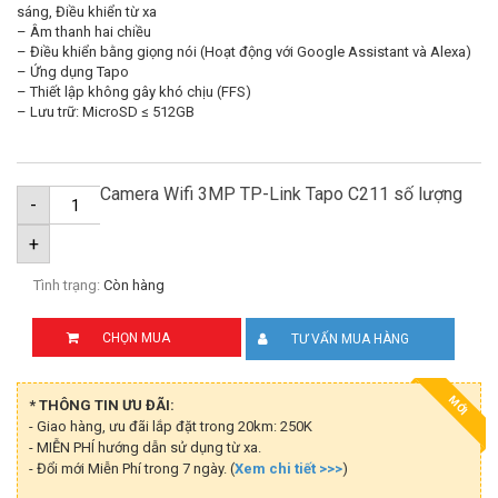
sáng, Điều khiển từ xa
– Âm thanh hai chiều
– Điều khiển bằng giọng nói (Hoạt động với Google Assistant và Alexa)
– Ứng dụng Tapo
– Thiết lập không gây khó chịu (FFS)
– Lưu trữ: MicroSD ≤ 512GB
Camera Wifi 3MP TP-Link Tapo C211 số lượng
-
+
Tình trạng:
Còn hàng
CHỌN MUA
TƯ VẤN MUA HÀNG
MỚI
* THÔNG TIN ƯU ĐÃI:
- Giao hàng, ưu đãi lắp đặt trong 20km: 250K
- MIỄN PHÍ hướng dẫn sử dụng từ xa.
- Đổi mới Miễn Phí trong 7 ngày. (
Xem chi tiết >>>
)