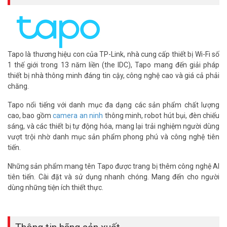
Thông số kỹ thuật camera WiFi Camera
WiFi An Ninh Cho Gia Đình Quay/ Quét TP-
Link Tapo C211
Tapo là thương hiệu con của TP-Link, nhà cung cấp thiết bị Wi-Fi số
– Độ phân giải 3MP (2304×1296)
1 thế giới trong 13 năm liền (the IDC), Tapo mang đến giải pháp
– Tầm nhìn đêm 850 nm IR LED up to 30 ft
thiết bị nhà thông minh đáng tin cậy, công nghệ cao và giá cả phải
– Góc nhìn: 360 độ
chăng.
– Góc xoay: Xoay ngang 360 độXoay dọc 114 độ
– Ban đêm Tầm nhìn (Tối đa 9 m)
Tapo nổi tiếng với danh mục đa dạng các sản phẩm chất lượng
– Phát hiện và thông báo chuyển động, Báo động bằng âm thanh
cao, bao gồm
camera an ninh
thông minh, robot hút bụi, đèn chiếu
và ánh sáng, Điều khiển từ xa
sáng, và các thiết bị tự động hóa, mang lại trải nghiệm người dùng
– Âm thanh hai chiều
vượt trội nhờ danh mục sản phẩm phong phú và công nghệ tiên
– Điều khiển bằng giọng nói (Hoạt động với Google Assistant và
tiến.
Alexa)
– Ứng dụng Tapo
Những sản phẩm mang tên Tapo được trang bị thêm công nghệ AI
– Thiết lập không gây khó chịu (FFS)
tiên tiến. Cài đặt và sử dụng nhanh chóng. Mang đến cho người
– Lưu trữ: MicroSD ≤ 512GB
dùng những tiện ích thiết thực.
– Nguồn cấp: 0.9V – 0.6A (Nguồn DC)
– Kích thước: Dài 8.6 cm – Rộng 8.6 cm – Cao 12 cm
– Trọng lượng: 400 g
– Hãng sản xuất: TP-Link