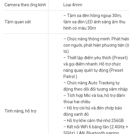
Camera theo ống kính
Loại 4mm
Camera DAHUA DH-P3AS-PV ghi hình 3MP (2304×1296) sắc nét
với ống kính 4mm, góc nhìn 83°. Hỗ trợ quay quét 355° ngang, 90°
– Tầm xa đèn hồng ngoại 30m,
dọc, loại bỏ điểm mù. Bốn chế độ ánh sáng ban đêm (Full Color,
Tầm quan sát
tầm xa đèn LED ánh sáng ấm thu
Hồng ngoại, Thông minh, Tắt) đảm bảo hình ảnh rõ ràng.
hình có màu 30m
– Chức năng thông minh: Phát hiện
con người, phát hiện phương tiện (ô
tô)
– Thiết lập điểm yêu thích (Preset)
và gọi điểm nhanh. Hỗ trợ chức
năng quay quét tự động (Preset
Patrol )
– Chức năng Auto Tracking tự
động theo dõi đối tượng xâm nhập
– Tích hợp Mic và loa, hỗ trợ đàm
thoại hai chiều
– Hỗ trợ còi hú và đèn chớp báo
Tính năng, hỗ trợ
động xanh đỏ
AI thông minh và tự động theo dõi
– Hỗ trợ khe cắm thẻ nhớ 256GB
Công nghệ AI nhận diện người, phương tiện, giảm báo động sai.
– Kết nối WiFi 6 băng tần (2.4GHz +
Chức năng Auto Tracking tự động theo dõi đối tượng xâm nhập. để
5GHz), LAN, Bluetooth pairing