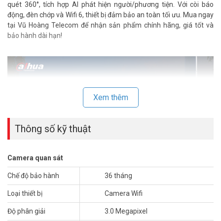
quét 360°, tích hợp AI phát hiện người/phương tiện. Với còi báo
động, đèn chớp và Wifi 6, thiết bị đảm bảo an toàn tối ưu. Mua ngay
tại Vũ Hoàng Telecom để nhận sản phẩm chính hãng, giá tốt và
bảo hành dài hạn!
Xem thêm
Thông số kỹ thuật
Camera quan sát
Chế độ bảo hành
36 tháng
Tính năng nổi bật của Camera DAHUA DH-
Loại thiết bị
Camera Wifi
P3AS-PV
Độ phân giải
3.0 Megapixel
Hình ảnh 3MP và quay quét linh hoạt