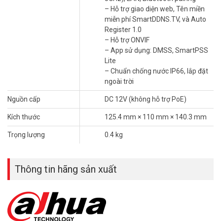
tối ưu an ninh.
– Hỗ trợ giao diện web, Tên miền
miễn phí SmartDDNS.TV, và Auto
Register 1.0
– Hỗ trợ ONVIF
– App sử dụng: DMSS, SmartPSS
Lite
– Chuẩn chống nước IP66, lắp đặt
ngoài trời
Nguồn cấp
DC 12V (không hỗ trợ PoE)
Kích thước
125.4 mm × 110 mm × 140.3 mm
Trọng lượng
0.4 kg
Còi báo động và đèn chớp răn đe
Thông tin hãng sản xuất
Camera Dahua tích hợp còi báo động và đèn chớp xanh đỏ, kích
hoạt khi phát hiện xâm nhập. Tầm xa hồng ngoại và ánh sáng ấm
30m hỗ trợ ghi hình rõ nét. Tăng cường bảo vệ cho khu vực giám
sát.