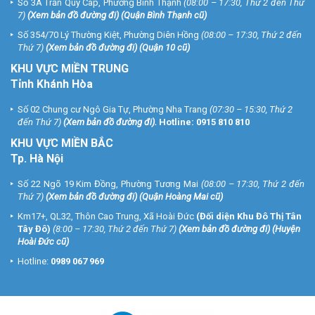
Số 3A Trần Quý Cáp, Phường Bình Thạnh
(08:00 – 17:30, Thứ 2 đến Thứ
7)
(
Xem bản đồ đường đi
) (Quận Bình Thạnh cũ)
Số 354/70 Lý Thường Kiệt, Phường Diên Hồng
(08:00 – 17:30, Thứ 2 đến
Thứ 7)
(
Xem bản đồ đường đi
) (Quận 10 cũ)
KHU VỰC MIỀN TRUNG
Tỉnh Khánh Hòa
Số 02 Chung cư Ngô Gia Tự, Phường Nha Trang
(07:30 – 15:30, Thứ 2
đến Thứ 7)
(
Xem bản đồ đường đi
).
Hotline:
0915 810 810
KHU VỰC MIỀN BẮC
Tp. Hà Nội
Số 22 Ngõ 19 Kim Đồng, Phường Tương Mai
(08:00 – 17:30, Thứ 2 đến
Thứ 7)
(
Xem bản đồ đường đi
) (Quận Hoàng Mai cũ)
Km17+, QL32, Thôn Cao Trung, Xã Hoài Đức
(Đối diện Khu Đô Thị Tân
Tây Đô)
(8:00 – 17:30, Thứ 2 đến Thứ 7)
(
Xem bản đồ đường đi
) (Huyện
Hoài Đức cũ)
Hotline:
0989 067 969