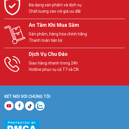
Đa dạng sản phẩm và dịch vụ
Chất lượng cao với giá ưu đãi
An Tâm Khi Mua Sắm
Sản phẩm, hàng hóa chính hãng
Thanh toán tiện lợi
Dịch Vụ Chu Đáo
Giao hàng nhanh trong 24h
Hotline phục vụ cả T7 và CN
KẾT NỐI VỚI CHÚNG TÔI