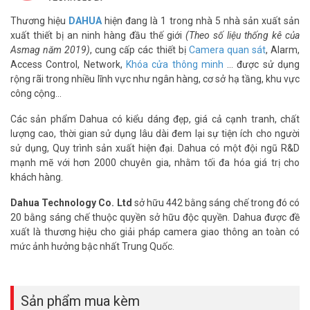
Lợi ích khi sử dụng Camera DAHUA DH-
P3AS-PV
Thương hiệu
DAHUA
hiện đang là 1 trong nhà 5 nhà sản xuất sản
xuất thiết bị an ninh hàng đầu thế giới
(Theo số liệu thống kê của
Kết nối Wifi 6, quản lý dễ dàng
Asmag năm 2019)
, cung cấp các thiết bị
Camera quan sát
, Alarm,
Hỗ trợ Wifi 6 băng tần kép (2.4GHz + 5GHz) và cổng LAN, đảm bảo
Access Control, Network,
Khóa cửa thông minh
… được sử dụng
kết nối ổn định. Ứng dụng DMSS và SmartPSS Lite giúp giám sát từ
rộng rãi trong nhiều lĩnh vực như ngân hàng, cơ sở hạ tầng, khu vực
xa. Giao diện thân thiện, dễ thao tác cho mọi người dùng.
công cộng…
Các sản phẩm Dahua có kiểu dáng đẹp, giá cả cạnh tranh, chất
lượng cao, thời gian sử dụng lâu dài đem lại sự tiện ích cho người
sử dụng, Quy trình sản xuất hiện đại. Dahua có một đội ngũ R&D
mạnh mẽ với hơn 2000 chuyên gia, nhằm tối đa hóa giá trị cho
khách hàng.
Dahua Technology Co. Ltd
sở hữu 442 bằng sáng chế trong đó có
20 bằng sáng chế thuộc quyền sở hữu độc quyền. Dahua được đề
xuất là thương hiệu cho giải pháp camera giao thông an toàn có
mức ảnh hưởng bậc nhất Trung Quốc.
Phù hợp lắp đặt ngoài trời
Sản phẩm mua kèm