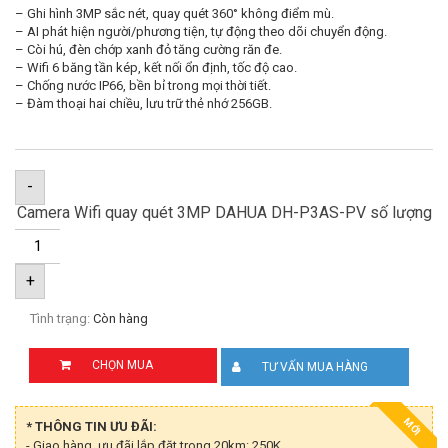
– Ghi hình 3MP sắc nét, quay quét 360° không điểm mù.
– AI phát hiện người/phương tiện, tự động theo dõi chuyển động.
– Còi hú, đèn chớp xanh đỏ tăng cường răn đe.
– Wifi 6 băng tần kép, kết nối ổn định, tốc độ cao.
– Chống nước IP66, bền bỉ trong mọi thời tiết.
– Đàm thoại hai chiều, lưu trữ thẻ nhớ 256GB.
-
Camera Wifi quay quét 3MP DAHUA DH-P3AS-PV số lượng
+
Tình trạng:
Còn hàng
CHỌN MUA
TƯ VẤN MUA HÀNG
MỚI
* THÔNG TIN ƯU ĐÃI:
- Giao hàng, ưu đãi lắp đặt trong 20km: 250K