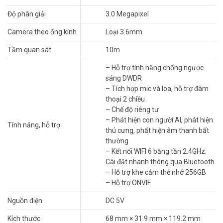
Độ phân giải
3.0 Megapixel
Camera theo ống kính
Loại 3.6mm
Tầm quan sát
10m
– Hỗ trợ tính năng chống ngược
sáng DWDR
– Tích hợp mic và loa, hỗ trợ đàm
thoại 2 chiều
– Chế độ riêng tư
Thông số kỹ thuật camera Wifi cố định
– Phát hiện con người AI, phát hiện
Tính năng, hỗ trợ
3MP DAHUA DH-C3A
thú cưng, phất hiện âm thanh bất
thường
– Camera Wifi Cố định trong nhà 3MP
– Kết nối WIFI 6 băng tần 2.4GHz.
– Cảm biến 1/3.2″ CMOS, độ phân giải 3.0 MP 25fps
Cài đặt nhanh thông qua Bluetooth
– Chuẩn nén H.265
– Hỗ trợ khe cắm thẻ nhớ 256GB
– Ống kính cố định góc rộng 99°
– Hỗ trợ ONVIF
– Tầm xa hồng ngoại 10m
– Hỗ trợ tính năng chống ngược sáng DWDR
Nguồn điện
DC 5V
– Tích hợp mic và loa, hỗ trợ đàm thoại 2 chiều
Kích thước
68 mm × 31.9 mm × 119.2 mm
– Chế độ riêng tư