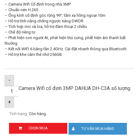
– Camera Wifi Cố định trong nhà 3MP
– Chuẩn nén H.265
– Ống kính cố định góc rộng 99°, tầm xa hồng ngoại 10m
– Hỗ trợ tính năng chống ngược sáng DWDR
– Tích hợp mic và loa, hỗ trợ đàm thoại 2 chiều
– Chế độ riêng tư
– Phát hiện con người AI, phát hiện thú cưng, phất hiện âm thanh bất
thường
– Kết nối WIFI 6 băng tần 2.4GHz. Cài đặt nhanh thông qua Bluetooth
– Hỗ trợ khe cắm thẻ nhớ 256GB
-
Camera Wifi cố định 3MP DAHUA DH-C3A số lượng
+
Tình trạng:
Còn hàng
CHỌN MUA
TƯ VẤN MUA HÀNG