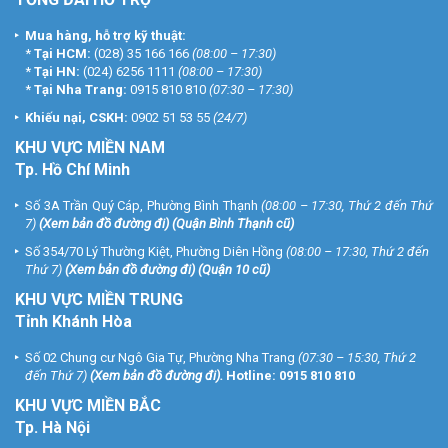
Mua hàng, hỗ trợ kỹ thuật:
*
Tại HCM:
(028) 35 166 166
(08:00 – 17:30)
*
Tại HN:
(024) 6256 1111
(08:00 – 17:30)
*
Tại Nha Trang:
0915 810 810
(07:30 – 17:30)
Khiếu nại, CSKH:
0902 51 53 55
(24/7)
KHU
VỰC MIỀN NAM
Tp. Hồ Chí Minh
Số 3A Trần Quý Cáp, Phường Bình Thạnh
(08:00 – 17:30, Thứ 2 đến Thứ
7)
(
Xem bản đồ đường đi
) (Quận Bình Thạnh cũ)
Số 354/70 Lý Thường Kiệt, Phường Diên Hồng
(08:00 – 17:30, Thứ 2 đến
Thứ 7)
(
Xem bản đồ đường đi
) (Quận 10 cũ)
KHU VỰC MIỀN TRUNG
Tỉnh Khánh Hòa
Số 02 Chung cư Ngô Gia Tự, Phường Nha Trang
(07:30 – 15:30, Thứ 2
đến Thứ 7)
(
Xem bản đồ đường đi
).
Hotline:
0915 810 810
KHU VỰC MIỀN BẮC
Tp. Hà Nội