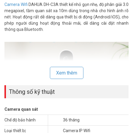
Camera Wifi
DAHUA DH-C3A thiết kế nhỏ gọn nhẹ, độ phân giải 3.0
megapixel, tầm quan sát xa 10m dùng trong nhà cho hình ảnh rõ
nét. Hoạt động rất dễ dàng qua thiết bị di động (Android/iOS), cho
phép người dùng hoạt động thoải mái, dễ dàng cài đặt nhanh
thông qua Bluetooth.
Xem thêm
Thông số kỹ thuật
Camera DAHUA
DH-C3A có đầy đủ các tính năng thông minh như
Camera quan sát
phát hiện thú cưng, phất hiện âm thanh bất thường. Ngoài ra,
camera còn tích hợp mic và loa, hỗ trợ đàm thoại 2 chiều cho bạn
Chế độ bảo hành
36 tháng
có thể trao đổi với người thân hoặc thú cưng của bạn.
Loại thiết bị
Camera IP Wifi