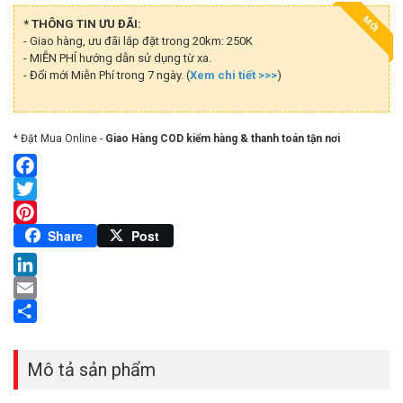
MỚI
* THÔNG TIN ƯU ĐÃI:
- Giao hàng, ưu đãi lắp đặt trong 20km: 250K
- MIỄN PHÍ hướng dẫn sử dụng từ xa.
- Đổi mới Miễn Phí trong 7 ngày. (
Xem chi tiết >>>
)
* Đặt Mua Online -
Giao Hàng COD kiểm hàng & thanh toán tận nơi
Facebook
Twitter
Pinterest
Share
Post
LinkedIn
Email
Share
Mô tả sản phẩm