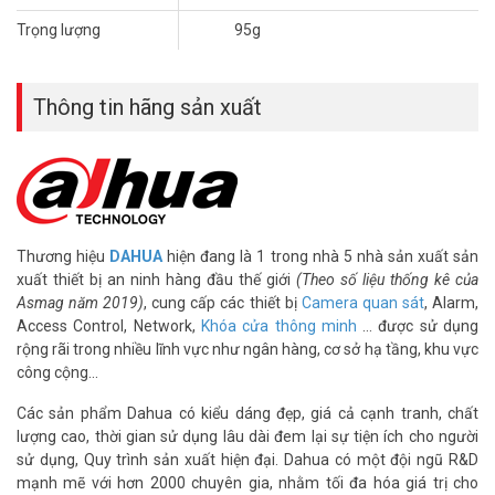
– Phát hiện con người AI, phát hiện thú cưng, phất hiện âm thanh
Trọng lượng
95g
bất thường
– Kết nối WIFI 6 băng tần 2.4GHz. Cài đặt nhanh thông qua
Bluetooth
Thông tin hãng sản xuất
– Hỗ trợ khe cắm thẻ nhớ 256GB
– Hỗ trợ ONVIF
– Nguồn cấp: DC 5V
– Chất liệu vỏ nhựa
– Đế nam châm
– App sử dụng: DMSS
– Kích thước: 68 mm × 31.9 mm × 119.2 mm
Thương hiệu
DAHUA
hiện đang là 1 trong nhà 5 nhà sản xuất sản
– Trọng lượng: 95g
xuất thiết bị an ninh hàng đầu thế giới
(Theo số liệu thống kê của
– Xuất xứ: Trung Quốc
Asmag năm 2019)
, cung cấp các thiết bị
Camera quan sát
, Alarm,
– Bảo hành: 36 tháng
Access Control, Network,
Khóa cửa thông minh
… được sử dụng
rộng rãi trong nhiều lĩnh vực như ngân hàng, cơ sở hạ tầng, khu vực
Đặt mua hàng Online ngay hôm nay để được hỗ trợ giá tốt nhất.
công cộng…
Tham khảo thêm thông tin tại
Facebook Vuhoangtelecom
nhé.
Các sản phẩm Dahua có kiểu dáng đẹp, giá cả cạnh tranh, chất
lượng cao, thời gian sử dụng lâu dài đem lại sự tiện ích cho người
sử dụng, Quy trình sản xuất hiện đại. Dahua có một đội ngũ R&D
mạnh mẽ với hơn 2000 chuyên gia, nhằm tối đa hóa giá trị cho