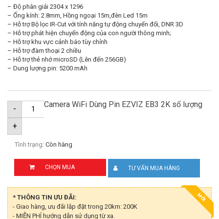
– Độ phân giải 2304 x 1296
– Ống kính: 2.8mm, Hồng ngoại 15m,đèn Led 15m
– Hỗ trợ Bộ lọc IR-Cut với tính năng tự động chuyển đổi, DNR 3D
– Hỗ trợ phát hiện chuyển động của con người thông minh;
– Hỗ trợ khu vực cảnh báo tùy chỉnh
– Hỗ trợ đàm thoại 2 chiều
– Hỗ trợ thẻ nhớ microSD (Lên đến 256GB)
– Dung lượng pin: 5200 mAh
Camera WiFi Dùng Pin EZVIZ EB3 2K số lượng
-
+
Tình trạng:
Còn hàng
CHỌN MUA
TƯ VẤN MUA HÀNG
MỚI
* THÔNG TIN ƯU ĐÃI:
- Giao hàng, ưu đãi lắp đặt trong 20km: 200K
- MIỄN PHÍ hướng dẫn sử dụng từ xa.