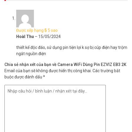
Cảnh báo thông minh hơn và thực sự quan
trọng
Tích hợp cảm biến PIR và thuật toán phát hiện hình dáng người,
camera EB3 có thể phân biệt người với vật nuôi hoặc các vật thể
chuyển động khác. Bạn sẽ nhận được thông báo thông minh hơn về
Được xếp hạng
5
5 sao
các hoạt động quan trọng.
HoàI Thu
–
15/05/2024
thiết kế độc đáo, sử dụng pin tiện lợi k sợ bị cúp điện hay trộm
ngắt nguồn điện
Chia sẻ nhận xét của bạn về Camera WiFi Dùng Pin EZVIZ EB3 2K
Email của bạn sẽ không được hiển thị công khai.
Các trường bắt
buộc được đánh dấu
*