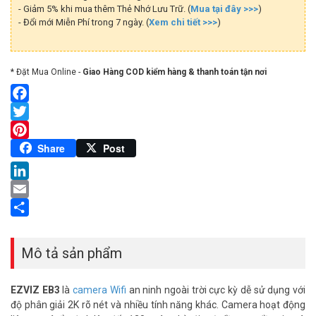
- Giảm 5% khi mua thêm Thẻ Nhớ Lưu Trữ. (
Mua tại đây >>>
)
- Đổi mới Miễn Phí trong 7 ngày. (
Xem chi tiết >>>
)
* Đặt Mua Online -
Giao Hàng COD kiểm hàng & thanh toán tận nơi
Facebook
Twitter
Pinterest
Share
Post
LinkedIn
Email
Share
Mô tả sản phẩm
EZVIZ EB3
là
camera Wifi
an ninh ngoài trời cực kỳ dễ sử dụng với
độ phân giải 2K rõ nét và nhiều tính năng khác. Camera hoạt động