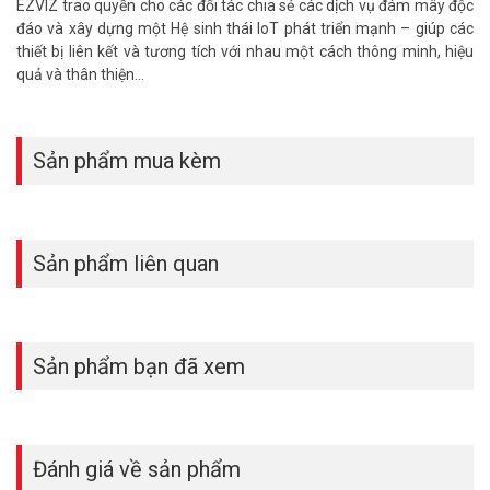
EZVIZ trao quyền cho các đối tác chia sẻ các dịch vụ đám mây độc
đáo và xây dựng một Hệ sinh thái IoT phát triển mạnh – giúp các
thiết bị liên kết và tương tích với nhau một cách thông minh, hiệu
quả và thân thiện…
Ban đêm sáng rõ và đầy màu sắc
Không còn tình trạng tầm nhìn ban đêm mờ và có điểm ảnh. EB3
cung cấp hình ảnh ban đêm có màu, tầm nhìn xa lên đến 15 mét.
Sản phẩm mua kèm
Còn gì tuyệt hơn, bạn có thể chọn giữa chế độ màu hoặc chế độ
hồng ngoại tùy nhu cầu.
Sản phẩm liên quan
Sản phẩm bạn đã xem
Đánh giá về sản phẩm