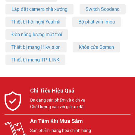
Trong khi đó, bạn sẽ không phải lo lắng về việc các tệp video lớn
Lắp đặt camera nhà xưởng
Switch Scodeno
chiếm quá nhiều dung lượng lưu trữ của mình – Công nghệ H.265
giảm kích thước của chúng lên đến 50%⁶.
Thiết bị hội nghị Yealink
Bộ phát wifi Imou
(6) Dữ liệu từ kết quả thử nghiệm tại Phòng thí nghiệm EZVIZ trong
Đèn năng lượng mặt trời
điều kiện tiêu chuẩn. Hiệu quả nén video sẽ thay đổi theo tần suất và độ
phức tạp của hoạt động được ghi lại cũng như các yếu tố môi trường
Thiết bị mạng Hikvision
Khóa cửa Goman
khác.
Thiết bị mạng TP-LINK
Chi Tiêu Hiệu Quả
Đa dạng sản phẩm và dịch vụ
Chất lượng cao với giá ưu đãi
An Tâm Khi Mua Sắm
Sản phẩm, hàng hóa chính hãng