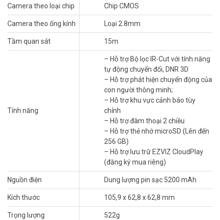
lâu
Camera theo loại chip
Chip CMOS
Được trang bị pin 5200 mAh có thể sạc lại, bạn chỉ cần sạc EB3 120
Camera theo ống kính
Loại 2.8mm
ngày một lần¹ để camera tiếp tục hoạt động. Nếu bạn còn lo lắng về
mức pin? Bạn có thể mua tấm Pin năng lượng mặt trời EZVIZ³ để
Tầm quan sát
15m
giữ cho camera luôn được cung cấp năng lượng.
– Hỗ trợ Bộ lọc IR-Cut với tính năng
tự động chuyển đổi, DNR 3D
(1) Dữ liệu lấy từ thử nghiệm của EZVIZ Lab trong điều kiện tiêu chuẩn,
– Hỗ trợ phát hiện chuyển động của
dựa trên việc sử dụng 5 phút mỗi ngày. Có thể thay đổi do các yếu tố
con người thông minh;
môi trường và tần suất hoạt động của camera.
– Hỗ trợ khu vực cảnh báo tùy
(3) Bảng điều khiển năng lượng mặt trời không được bao gồm trong
Tính năng
chỉnh
bộ sản phẩm. Vui lòng xác minh tính tương thích của sản phẩm trước
– Hỗ trợ đàm thoại 2 chiều
khi mua.
– Hỗ trợ thẻ nhớ microSD (Lên đến
256 GB)
– Hỗ trợ lưu trữ EZVIZ CloudPlay
(đăng ký mua riêng)
Nguồn điện
Dung lượng pin sạc 5200 mAh
Kích thước
105,9 x 62,8 x 62,8 mm
Trọng lượng
522g