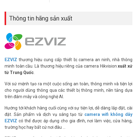
Thông tin hãng sản xuất
Camera có tuổi thọ pin cao
Chi tiết tuyệt đẹp với độ phân giải 2K
Camera dùng pin ngoài trời
EZVIZ EB3 có độ phân giải 2K siêu rõ
EZVIZ
thương hiệu cung cấp thiết bị camera an ninh, nhà thông
nét để cung cấp khả năng chụp chi tiết nâng cao. Chức năng này
minh toàn cầu. Là thương hiệu riêng của camera Hikvision
xuất xứ
đảm bảo bạn không bao giờ bỏ lỡ một khoảnh khắc quan trọng nào
từ Trung Quốc
.
diễn ra ở nhà.
Với sứ mệnh tạo ra một cuộc sống an toàn, thông minh và tiện lợi
cho người dùng thông qua các thiết bị thông minh, nền tảng dựa
trên đám mây và công nghệ AI.
Hướng tới khách hàng cuối cùng với sự tiện lợi, dễ dàng lắp đặt, cài
đặt. Sản phẩm và dịch vụ sáng tạo từ
camera wifi không dây
EZVIZ
có thể được áp dụng cho gia đình, nơi làm việc, cửa hàng,
trường học hay bất cứ nơi đâu …