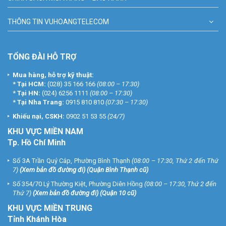
THÔNG TIN VUHOANGTELECOM
TỔNG ĐÀI HỖ TRỢ
Mua hàng, hỗ trợ kỹ thuật:
*
Tại HCM:
(028) 35 166 166
(08:00 – 17:30)
*
Tại HN:
(024) 6256 1111
(08:00 – 17:30)
*
Tại Nha Trang:
0915 810 810
(07:30 – 17:30)
Khiếu nại, CSKH:
0902 51 53 55
(24/7)
KHU
VỰC MIỀN NAM
Tp. Hồ Chí Minh
Số 3A Trần Quý Cáp, Phường Bình Thạnh
(08:00 – 17:30, Thứ 2 đến Thứ
7)
(
Xem bản đồ đường đi
) (Quận Bình Thạnh cũ)
Số 354/70 Lý Thường Kiệt, Phường Diên Hồng
(08:00 – 17:30, Thứ 2 đến
Thứ 7)
(
Xem bản đồ đường đi
) (Quận 10 cũ)
KHU VỰC MIỀN TRUNG
Tỉnh Khánh Hòa