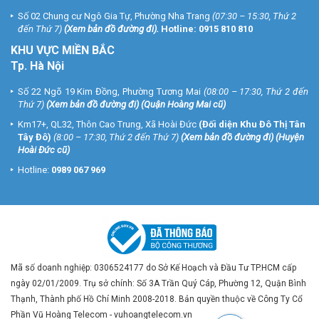
Số 02 Chung cư Ngô Gia Tự, Phường Nha Trang
(07:30 – 15:30, Thứ 2
đến Thứ 7)
(
Xem bản đồ đường đi
).
Hotline:
0915 810 810
Thông số kỹ thuật camera pin sạc độc lập
KHU VỰC MIỀN BẮC
cho nhà thông minh EZVIZ EB3 2K
Tp. Hà Nội
– Chuấn nén H.265/H.264
Số 22 Ngõ 19 Kim Đồng, Phường Tương Mai
(08:00 – 17:30, Thứ 2 đến
– Cảm biến ảnh: 1/2,8” Progressive CMOS 3Megapixel
Thứ 7)
(
Xem bản đồ đường đi
) (Quận Hoàng Mai cũ)
– Độ phân giải 2304 x 1296
Km17+, QL32, Thôn Cao Trung, Xã Hoài Đức
(Đối diện Khu Đô Thị Tân
– Độ nhạy sáng tối thiểu: 0,01 lux @ (F2.0, AGC BẬT), 0 Lux khi có
Tây Đô)
(8:00 – 17:30, Thứ 2 đến Thứ 7)
(
Xem bản đồ đường đi
) (Huyện
hồng ngoại
Hoài Đức cũ)
– Ống kính: 2,8mm@ F2.0; 131° (Chéo), 110° (Ngang), 58° (Dọc)
Hotline:
0989 067 969
– Hồng ngoại 15m
– Chuẩn Wi-Fi: IEEE802.11b, 802.11g, 802.11n
– Dải tần số: 2,4 GHz ~ 2,4835 GHz
– Hỗ trợ Bộ lọc IR-Cut với tính năng tự động chuyển đổi, DNR 3D
– Hỗ trợ phát hiện chuyển động của con người thông minh;
– Hỗ trợ khu vực cảnh báo tùy chỉnh
– Hỗ trợ đàm thoại 2 chiều
Mã số doanh nghiệp: 0306524177 do Sở Kế Hoạch và Đầu Tư TP.HCM cấp
– Hỗ trợ thẻ nhớ microSD (Lên đến 256 GB)
ngày 02/01/2009. Trụ sở chính: Số 3A Trần Quý Cáp, Phường 12, Quận Bình
– Hỗ trợ lưu trữ EZVIZ CloudPlay (đăng ký mua riêng)
Thạnh, Thành phố Hồ Chí Minh 2008-2018. Bản quyền thuộc về Công Ty Cổ
– Cài đặt wifi thông minh với phần mềm EZVIZ – quá trình cài đặt
Phần Vũ Hoàng Telecom - vuhoangtelecom.vn