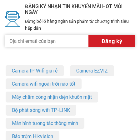
ĐĂNG KÝ NHẬN TIN KHUYẾN MÃI HOT MỖI
NGÀY
Đừng bỏ lỡ hàng ngàn sản phẩm từ chương trình siêu
hấp dẫn
Tích hợp thông minh, điều khiển rảnh tay
Dễ dàng quản lý EB3 của bạn thông qua Ứng dụng EZVIZ. Ngoài ra,
bạn có thể kích hoạt chế độ xem trực tiếp bằng giọng nói bằng “Hey
Google” hoặc “Alexa” để kiểm soát những gì đang xảy ra trên màn
Camera IP Wifi giá rẻ
Camera EZVIZ
hình lớn hơn.
Camera wifi ngoài trời nào tốt
Thiết kế bền lâu
EB3 được chế tạo với vỏ bền, chống chịu thời tiết. Bạn luôn có thể
Máy chấm công nhận diện khuôn mặt
tin tưởng vào khả năng chống mưa, bụi và tuyết của EB3.
Bộ phát sóng wifi TP-LINK
Giúp bạn thoải mái hơn khi xem bằng các tệp
video nhỏ hơn
Màn hình tương tác thông minh
So với công nghệ nén video H.264 đang thịnh hành, H.265 tạo ra
Báo trộm Hikvision
trải nghiệm xem mượt mà hơn với các video 2K được ghi hình.