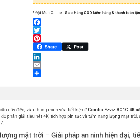
lượng
* Đặt Mua Online -
Giao Hàng COD kiểm hàng & thanh toán tận
Facebook
Twitter
Pinterest
Share
Post
LinkedIn
Email
Share
cần dây điện, vừa thông minh vừa tiết kiệm?
Combo Ezviz BC1C 4K n
 độ phân giải siêu nét 4K, tích hợp pin sạc và tấm năng lượng mặt trời
7.
ng mặt trời – Giải pháp an ninh hiện đại, ti