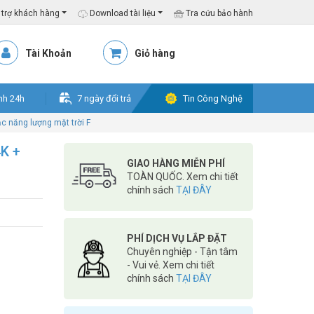
trợ khách hàng
Download tài liệu
Tra cứu bảo hành
Tài Khoản
Giỏ hàng
nh 24h
7 ngày đổi trả
Tin Công Nghệ
 năng lượng mặt trời F
K +
GIAO HÀNG MIỄN PHÍ
TOÀN QUỐC. Xem chi tiết
chính sách
TẠI ĐÂY
PHÍ DỊCH VỤ LẮP ĐẶT
Chuyên nghiệp - Tận tâm
- Vui vẻ. Xem chi tiết
chính sách
TẠI ĐÂY