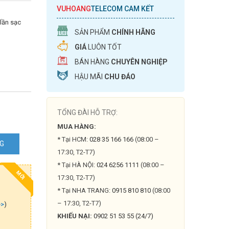
VUHOANG
TELECOM CAM KẾT
 lần sạc
SẢN PHẨM
CHÍNH HÃNG
GIÁ
LUÔN TỐT
BÁN HÀNG
CHUYÊN NGHIỆP
HẬU MÃI
CHU ĐÁO
TỔNG ĐÀI HỖ TRỢ:
MUA HÀNG:
* Tại HCM:
028 35 166 166
(08:00 –
NG
17:30, T2-T7)
* Tại HÀ NỘI:
024 6256 1111
(08:00 –
MỚI
17:30, T2-T7)
* Tại NHA TRANG:
0915 810 810
(08:00
– 17:30, T2-T7)
>>
)
KHIẾU NẠI:
0902 51 53 55 (24/7)