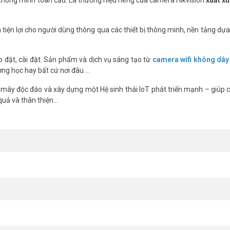
tiện lợi cho người dùng thông qua các thiết bị thông minh, nền tảng dự
m sát an ninh lý tưởng: hình ảnh siêu nét, hoạt động bền bỉ, không cần
ắp đặt, cài đặt. Sản phẩm và dịch vụ sáng tạo từ
camera wifi không dây
 hàng với ưu đãi hấp dẫn hôm nay! Tham khảo thêm thông tin tại
Vu Hoan
ường học hay bất cứ nơi đâu …
 mây độc đáo và xây dựng một Hệ sinh thái IoT phát triển mạnh – giúp cá
 quả và thân thiện…