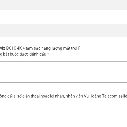
iz BC1C 4K + tấm sạc năng lượng mặt trời F
ng bắt buộc được đánh dấu
*
ng để lại số điện thoại hoặc lời nhắn, nhân viên Vũ Hoàng Telecom sẽ liê