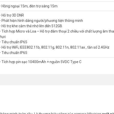
âm về khả năng lưu trữ dữ liệu lâu dài. Ngoài ra, sản phẩm còn hỗ trợ
– Hồng ngoại 15m, đèn trợ sáng 15m
y cả khi tín hiệu yếu.
 Hỗ trợ 3D DNR
uả
– Phát hiện hình dáng người/phương tiện thông minh
òn giảm công bảo trì dây nguồn, phù hợp cho cả khu vực thành thị lẫn 
– Hỗ trợ khe cắm thẻ nhớ lên đến 512GB
m
camera Ezviz ngoài trời
có pin hiệu suất cao.
 Tích hợp Micro và Loa – Hỗ trợ đàm thoại 2 chiều với chất lượng âm t
hực
g pin Ezviz BC1C 4K + tấm sạc năng lượng mặ
– Tiêu chuẩn IP65
– Hỗ trợ WiFi, IEEE802.11b, 802.11g, 802.11n, 802.11ax , tần số 2.4GHz
– Tiêu chuẩn IP65
– Tích hợp pin sạc 10400mAh + nguồn 5VDC Type C
 ngang 113°- Chuấn nén H.264/H.265
chất lượng âm thanh trung thực
tần số 2.4GHz
 thông minh toàn cầu. Là thương hiệu riêng của camera Hikvision
xuất x