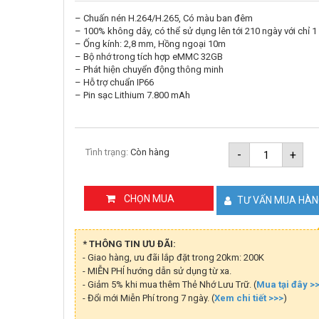
– Chuấn nén H.264/H.265, Có màu ban đêm
– 100% không dây, có thể sử dụng lên tới 210 ngày với chỉ 1
– Ống kính: 2,8 mm, Hồng ngoại 10m
– Bộ nhớ trong tích hợp eMMC 32GB
– Phát hiện chuyển động thông minh
– Hỗ trợ chuẩn IP66
– Pin sạc Lithium 7.800 mAh
Combo
Tình trạng:
Còn hàng
-
+
camera
dùng
pin
Ezviz
CHỌN MUA
TƯ VẤN MUA HÀ
BC1C
4K
+
tấm
* THÔNG TIN ƯU ĐÃI:
sạc
- Giao hàng, ưu đãi lắp đặt trong 20km: 200K
năng
- MIỄN PHÍ hướng dẫn sử dụng từ xa.
lượng
mặt
- Giảm 5% khi mua thêm Thẻ Nhớ Lưu Trữ. (
Mua tại đây >
trời
- Đổi mới Miễn Phí trong 7 ngày. (
Xem chi tiết >>>
)
F
số