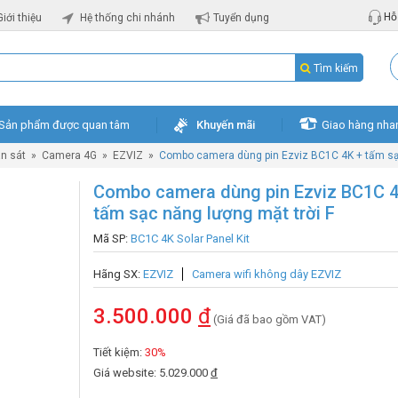
Hỗ 
Giới thiệu
Hệ thống chi nhánh
Tuyển dụng
Tìm kiếm
Sản phẩm được quan tâm
Khuyến mãi
Giao hàng nha
n sát
»
Camera 4G
»
EZVIZ
»
Combo camera dùng pin Ezviz BC1C 4K + tấm sạc
Combo camera dùng pin Ezviz BC1C 4
tấm sạc năng lượng mặt trời F
Mã SP:
BC1C 4K Solar Panel Kit
Hãng SX:
EZVIZ
Camera wifi không dây EZVIZ
3.500.000
đ
(Giá đã bao gồm VAT)
Tiết kiệm:
30%
Giá website: 5.029.000
đ