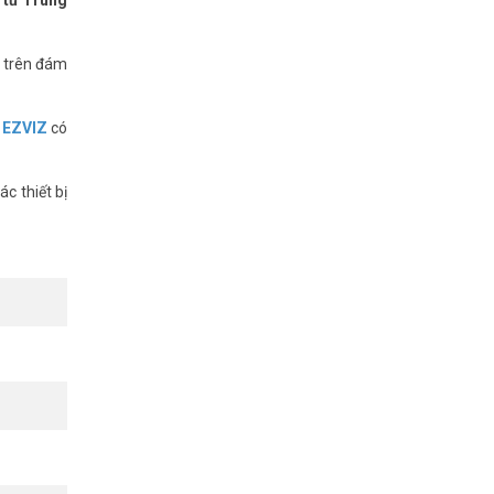
a trên đám
 dây điện,
 EZVIZ
có
g Telecom
c thiết bị