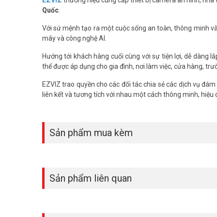
– Tích hợp pin sạc 10400mAh + nguồn 5VDC Type C
Quốc
.
– Xuất xứ: Trung Quốc.
Với sứ mệnh tạo ra một cuộc sống an toàn, thông minh và 
– Bảo hành: 24 tháng.
mây và công nghệ AI.
Combo Ezviz BC1C 4K năng lượng mặt trời là giải pháp giá
Hướng tới khách hàng cuối cùng với sự tiện lợi, dễ dàng l
bảo vệ 24/7. Liên hệ ngay để được tư vấn chi tiết và đặt
thể được áp dụng cho gia đình, nơi làm việc, cửa hàng, tr
nhé.
EZVIZ trao quyền cho các đối tác chia sẻ các dịch vụ đám
liên kết và tương tích với nhau một cách thông minh, hiệu
Sản phẩm mua kèm
Sản phẩm liên quan