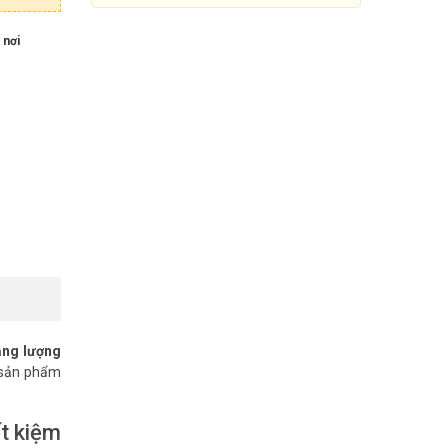
 nơi
Combo camera dùng pin Ezviz
BC1C 4K + tấm sạc năng lượng
ăng lượng
mặt trời F
, sản phẩm
3.500.000đ
5.029.000đ
ết kiệm
Mua Ngay