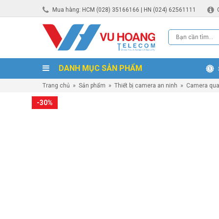
Mua hàng: HCM (028) 35166166 | HN (024) 62561111
DANH MỤC SẢN PHẨM
Trang chủ
»
Sản phẩm
»
Thiết bị camera an ninh
»
Camera qua
-30%