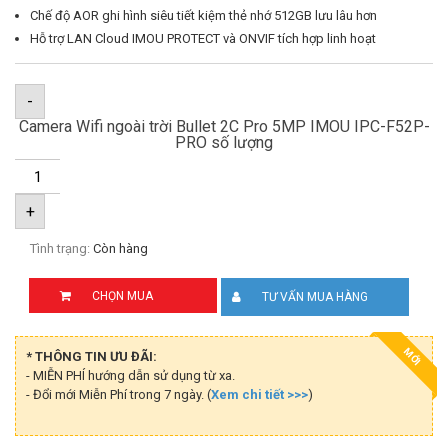
Chế độ AOR ghi hình siêu tiết kiệm thẻ nhớ 512GB lưu lâu hơn
Hỗ trợ LAN Cloud IMOU PROTECT và ONVIF tích hợp linh hoạt
-
Camera Wifi ngoài trời Bullet 2C Pro 5MP IMOU IPC-F52P-
PRO số lượng
+
Tình trạng:
Còn hàng
CHỌN MUA
TƯ VẤN MUA HÀNG
MỚI
* THÔNG TIN ƯU ĐÃI:
- MIỄN PHÍ hướng dẫn sử dụng từ xa.
- Đổi mới Miễn Phí trong 7 ngày. (
Xem chi tiết >>>
)