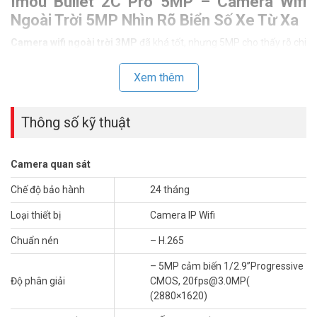
Imou Bullet 2C Pro 5MP – Camera Wifi
Ngoài Trời 5MP Nhìn Rõ Biển Số Xe Từ Xa
Camera wifi ngoài trời 3MP
đã khá tốt, nhưng 5MP cho thấy rõ chi
tiết hơn hẳn ở cùng khoảng cách. Imou Bullet 2C Pro 5MP với độ
phân giải 2880×1620 cho hình ảnh sắc nét gấp rưỡi so với dòng
Xem thêm
3MP. Nói đơn giản hơn: ở độ phân giải này bạn đọc rõ biển số xe
cách 7 đến 8 mét dễ dàng. Đây là điểm khác biệt thực tế khi cần
nhận diện người hay phương tiện qua cổng nhà.
Thông số kỹ thuật
Camera quan sát
Chế độ bảo hành
24 tháng
Loại thiết bị
Camera IP Wifi
Chuẩn nén
– H.265
– 5MP cảm biến 1/2.9”Progressive
Độ phân giải
CMOS, 20fps@3.0MP(
(2880×1620)