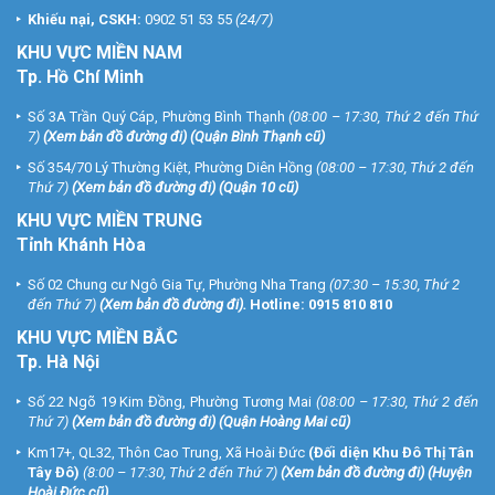
Khiếu nại, CSKH:
0902 51 53 55
(24/7)
KHU
VỰC MIỀN NAM
Tp. Hồ Chí Minh
Số 3A Trần Quý Cáp, Phường Bình Thạnh
(08:00 – 17:30, Thứ 2 đến Thứ
7)
(
Xem bản đồ đường đi
) (Quận Bình Thạnh cũ)
Số 354/70 Lý Thường Kiệt, Phường Diên Hồng
(08:00 – 17:30, Thứ 2 đến
Thứ 7)
(
Xem bản đồ đường đi
) (Quận 10 cũ)
KHU VỰC MIỀN TRUNG
Tỉnh Khánh Hòa
Số 02 Chung cư Ngô Gia Tự, Phường Nha Trang
(07:30 – 15:30, Thứ 2
đến Thứ 7)
(
Xem bản đồ đường đi
).
Hotline:
0915 810 810
KHU VỰC MIỀN BẮC
Tp. Hà Nội
Số 22 Ngõ 19 Kim Đồng, Phường Tương Mai
(08:00 – 17:30, Thứ 2 đến
Thứ 7)
(
Xem bản đồ đường đi
) (Quận Hoàng Mai cũ)
Km17+, QL32, Thôn Cao Trung, Xã Hoài Đức
(Đối diện Khu Đô Thị Tân
Tây Đô)
(8:00 – 17:30, Thứ 2 đến Thứ 7)
(
Xem bản đồ đường đi
) (Huyện
Hoài Đức cũ)