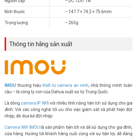
Nguồn cấp
– DC 12V/ 1A
cần. Thẻ nhớ Micro SD đến 512GB lưu trữ cục bộ không cần đăng
Kích thước
– 147.7 × 74.2 × 75.6mm
ký dịch vụ cloud tốn phí. Khảo sát tận nơi – Kỹ thuật viên đến kiểm
tra vị trí lắp và đánh giá sóng Wifi thực tế tại nhà.
Trọng lượng
– 265g
Vũ Hoàng Telecom – Hàng Nghìn Công Trình
Camera Gia Đình Đã Triển Khai Thực Tế
Thông tin hãng sản xuất
Vũ Hoàng Telecom phân phối và lắp đặt camera Imou chính hãng
hơn 16 năm liên tục. Trong 16 năm đó, đội ngũ đã triển khai hàng
nghìn công trình camera cho nhà dân từ Bắc vào Nam. Kinh
nghiệm thực tế từ nhiều công trình giúp kỹ thuật viên xác định ngay
vị trí lắp tối ưu cho từng mặt bằng. Giá Imou Bullet 2C Pro 5MP tại
đây là giá chính hãng có hóa đơn và bảo hành rõ ràng.
IMOU
thương hiệu
thiết bị camera an ninh
, nhà thông minh toàn
Xem thêm:
Lắp Đặt Camera Quan Sát – Dịch Vụ Trọn Gói Uy
cầu – là công ty con của Dahua xuất xứ từ Trung Quốc.
Tín Tại Vũ Hoàng Telecom
Là dòng
camera IP Wifi
với nhiều tính năng tiện ích sử dụng cho gia
Thông số kỹ thuật Camera Wifi ngoài trời
đình. Với các công nghệ tối ưu cho việc giám sát và phát hiện đột
nhập, đe dọa kẻ đột nhập
Bullet 2C Pro 5MP IMOU IPC-F52P-PRO
Camera Wifi IMOU
là sản phẩm tiện ích và dễ sử dụng cho gia đình,
– Chuẩn nén H.265
cửa hàng. Hướng tới khách hàng cuối cùng với sự tiện lợi, dễ dàng
– Độ phân giải 5MP cảm biến 1/2.9”Progressive CMOS,