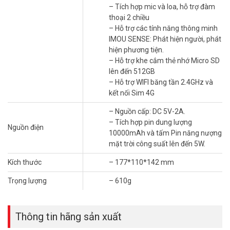
– Tích hợp mic và loa, hỗ trợ đàm
nâng cao chỉ ghi hình khi có sự kiện, kéo dài thời lượng pin và thẻ
thoại 2 chiều
nhớ đáng kể. Còi hú và đèn chớp kích hoạt ngay tại chỗ khi phát
– Hỗ trợ các tính năng thông minh
hiện người hoặc phương tiện xâm nhập.
IMOU SENSE: Phát hiện người, phát
hiện phương tiện.
– Hỗ trợ khe cắm thẻ nhớ Micro SD
lên đến 512GB
– Hỗ trợ WIFI băng tần 2.4GHz và
kết nối Sim 4G
– Nguồn cấp: DC 5V-2A.
– Tích hợp pin dung lượng
Nguồn điện
10000mAh và tấm Pin năng nượng
mặt trời công suất lên đến 5W.
Kích thước
– 177*110*142 mm
Trọng lượng
– 610g
AI IMOU SENSE phân biệt riêng người và phương tiện với các tác
nhân khác như động vật hay lá cây. Điều này giúp giảm đáng kể
cảnh báo giả, pin không bị hao tốn cho những sự kiện không cần
Thông tin hãng sản xuất
thiết. Mic và loa tích hợp hỗ trợ đàm thoại hai chiều trực tiếp qua
ứng dụng từ điện thoại. Thẻ nhớ Micro SD đến 512GB lưu trữ cục bộ