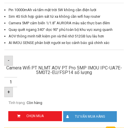
Pin 10000mAh và tấm mặt trời 5W không cần điện lưới
Sim 4G tích hợp giám sát từ xa không cần wifi hay router
Camera 5MP cảm biến 1/1.8″ AURORA màu sắc thực ban đêm
Quay quét ngang 340° dọc 90° phủ toàn bộ khu vực xung quanh
AOV thông minh tiết kiệm pin và thẻ nhớ 512GB lưu lâu hơn
AI IMOU SENSE phân biệt người xe lọc cảnh báo giả chính xác
-
Camera Wifi PT NLMT AOV PT Pro 5MP IMOU IPC-UA7E-
5M0T2-EU/FSP14 số lượng
+
Tình trạng:
Còn hàng
CHỌN MUA
TƯ VẤN MUA HÀNG