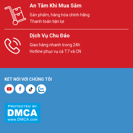
An Tâm Khi Mua Sắm
Sản phẩm, hàng hóa chính hãng
Thanh toán tiện lợi
Dịch Vụ Chu Đáo
Giao hàng nhanh trong 24h
Hotline phục vụ cả T7 và CN
KẾT NỐI VỚI CHÚNG TÔI