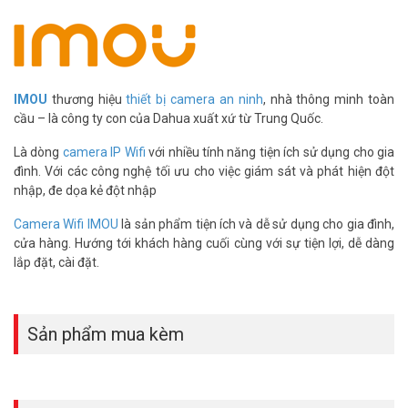
không cần dịch vụ cloud tốn phí thêm. Khảo sát tận nơi – Kỹ thuật
viên đánh giá cường độ nắng và sóng 4G thực tế tại khu vực lắp
đặt.
Vũ Hoàng Telecom – Kinh Nghiệm Thực Địa
IMOU
thương hiệu
thiết bị camera an ninh
, nhà thông minh toàn
Lắp Camera Nơi Không Có Điện Lưới
cầu – là công ty con của Dahua xuất xứ từ Trung Quốc.
Vũ Hoàng Telecom
cung cấp và lắp đặt camera Imou chính hãng
Là dòng
camera IP Wifi
với nhiều tính năng tiện ích sử dụng cho gia
hơn 16 năm. Trong quá trình đó, đội kỹ thuật đã tích lũy kinh
đình. Với các công nghệ tối ưu cho việc giám sát và phát hiện đột
nghiệm thực địa lắp camera năng lượng mặt trời tại nhiều vùng xa.
nhập, đe dọa kẻ đột nhập
Họ biết cách xác định đúng góc đặt tấm pin để tối ưu lượng điện
nạp theo từng khu vực địa lý. Giá Camera Imou AOV PT Pro 5MP
Camera Wifi IMOU
là sản phẩm tiện ích và dễ sử dụng cho gia đình,
tại đây là giá chính hãng có hóa đơn và bảo hành rõ ràng.
cửa hàng. Hướng tới khách hàng cuối cùng với sự tiện lợi, dễ dàng
lắp đặt, cài đặt.
Xem thêm
hướng dẫn lắp camera pin mặt trời Imou đúng
góc nắng và vị trí tối ưu ngoài trời
để chuẩn bị tốt trước khi
thi công.
Sản phẩm mua kèm
Thông số kỹ thuật Camera Wifi PT NLMT
AOV PT Pro 5MP IMOU IPC-UA7E-5M0T2-
EU/FSP14