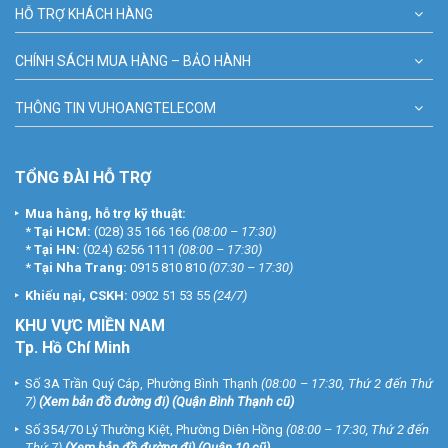
HỖ TRỢ KHÁCH HÀNG
CHÍNH SÁCH MUA HÀNG – BẢO HÀNH
THÔNG TIN VUHOANGTELECOM
TỔNG ĐÀI HỖ TRỢ
Mua hàng, hỗ trợ kỹ thuật:
*
Tại HCM:
(028) 35 166 166
(08:00 – 17:30)
*
Tại HN:
(024) 6256 1111
(08:00 – 17:30)
*
Tại Nha Trang:
0915 810 810
(07:30 – 17:30)
Khiếu nại, CSKH:
0902 51 53 55
(24/7)
KHU
VỰC MIỀN NAM
Tp. Hồ Chí Minh
Số 3A Trần Quý Cáp, Phường Bình Thạnh
(08:00 – 17:30, Thứ 2 đến Thứ
7)
(
Xem bản đồ đường đi
) (Quận Bình Thạnh cũ)
Số 354/70 Lý Thường Kiệt, Phường Diên Hồng
(08:00 – 17:30, Thứ 2 đến
Thứ 7)
(
Xem bản đồ đường đi
) (Quận 10 cũ)