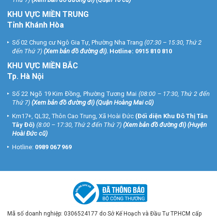
KHU VỰC MIỀN TRUNG
Tỉnh Khánh Hòa
Số 02 Chung cư Ngô Gia Tự, Phường Nha Trang
(07:30 – 15:30, Thứ 2
đến Thứ 7)
(
Xem bản đồ đường đi
).
Hotline:
0915 810 810
KHU VỰC MIỀN BẮC
Tp. Hà Nội
Số 22 Ngõ 19 Kim Đồng, Phường Tương Mai
(08:00 – 17:30, Thứ 2 đến
Thứ 7)
(
Xem bản đồ đường đi
) (Quận Hoàng Mai cũ)
Km17+, QL32, Thôn Cao Trung, Xã Hoài Đức
(Đối diện Khu Đô Thị Tân
Tây Đô)
(8:00 – 17:30, Thứ 2 đến Thứ 7)
(
Xem bản đồ đường đi
) (Huyện
Hoài Đức cũ)
Hotline:
0989 067 969
Mã số doanh nghiệp: 0306524177 do Sở Kế Hoạch và Đầu Tư TP.HCM cấp