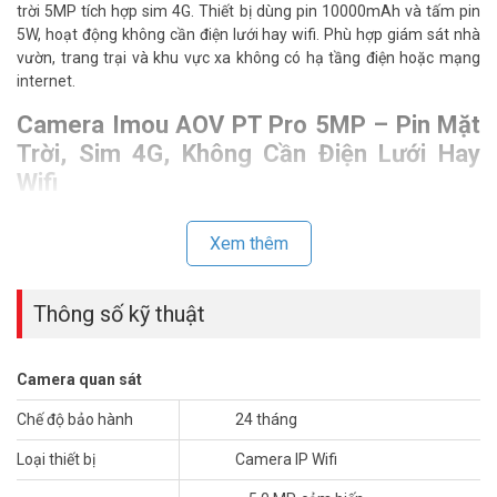
trời 5MP tích hợp sim 4G. Thiết bị dùng pin 10000mAh và tấm pin
5W, hoạt động không cần điện lưới hay wifi. Phù hợp giám sát nhà
vườn, trang trại và khu vực xa không có hạ tầng điện hoặc mạng
internet.
Camera Imou AOV PT Pro 5MP – Pin Mặt
Trời, Sim 4G, Không Cần Điện Lưới Hay
Wifi
Lắp camera tại vườn, rẫy hay kho bãi xa thường vướng bài toán
không có điện và không có mạng.
Camera Imou
AOV PT Pro 5MP
Xem thêm
giải quyết cả hai vấn đề đó trong một thiết bị. Pin 10000mAh tích
trữ điện để camera hoạt động liên tục cả ban đêm và ngày râm
Thông số kỹ thuật
mây. Tấm pin mặt trời 5W sạc lại pin trong ngày nắng, giúp hệ
thống tự duy trì mà không cần can thiệp.
Camera quan sát
Chế độ bảo hành
24 tháng
Loại thiết bị
Camera IP Wifi