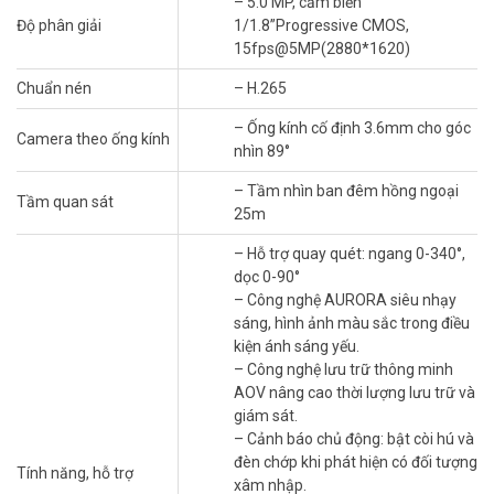
– 5.0 MP, cảm biến
Độ phân giải
1/1.8”Progressive CMOS,
15fps@5MP(2880*1620)
Chuẩn nén
– H.265
– Ống kính cố định 3.6mm cho góc
Camera theo ống kính
nhìn 89°
Sim 4G tích hợp truyền hình ảnh qua mạng di động mà không cần
– Tầm nhìn ban đêm hồng ngoại
router hay wifi. Độ phân giải 5MP 2880×1620 trên cảm biến 1/1.8″
Tầm quan sát
25m
lớn cho hình ảnh sắc nét cả ngày lẫn đêm. Nói đơn giản hơn: cảm
biến 1/1.8″ lớn hơn cảm biến 1/2.9″ thông thường nghĩa là thu được
– Hỗ trợ quay quét: ngang 0-340°,
nhiều ánh sáng hơn, hình đêm rõ hơn đáng kể. Công nghệ AURORA
dọc 0-90°
xử lý ánh sáng yếu cho hình ảnh màu sắc thực trong điều kiện gần
– Công nghệ AURORA siêu nhạy
tối hoàn toàn. Gọi tư vấn miễn phí để kiểm tra sóng 4G khu vực của
sáng, hình ảnh màu sắc trong điều
bạn có phù hợp với camera này không.
kiện ánh sáng yếu.
– Công nghệ lưu trữ thông minh
Quay Quét 340° Và AOV Thông Minh –
AOV nâng cao thời lượng lưu trữ và
Giám Sát Rộng, Lưu Trữ Tiết Kiệm
giám sát.
– Cảnh báo chủ động: bật còi hú và
Camera quay quét
ngang 340° và dọc 90° phủ gần toàn bộ không
đèn chớp khi phát hiện có đối tượng
gian xung quanh vị trí lắp. Ống kính 3.6mm với góc nhìn 89° cho
Tính năng, hỗ trợ
xâm nhập.
tầm quan sát rộng phù hợp sân vườn và kho bãi. Công nghệ AOV