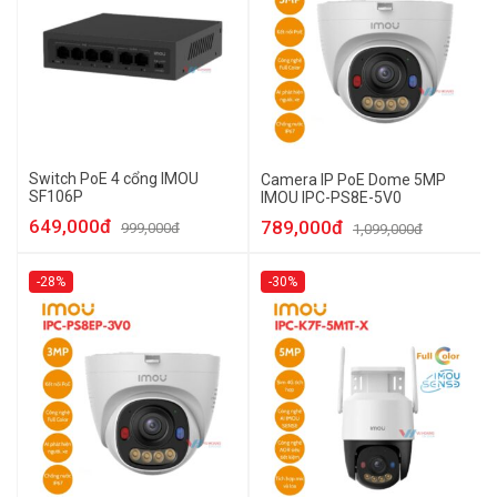
Switch PoE 4 cổng IMOU
Camera IP PoE Dome 5MP
SF106P
IMOU IPC-PS8E-5V0
649,000đ
789,000đ
999,000đ
1,099,000đ
-28%
-30%