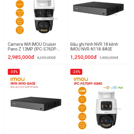
Camera Wifi IMOU Cruiser
Đầu ghi hình NVR 18 kênh
Pano Z 13MP (IPC-S76DP-
IMOU NVR-N118-8A0E
13M0N)
2,985,000đ
1,250,000đ
4,259,000đ
1,850,000đ
-34%
-24%