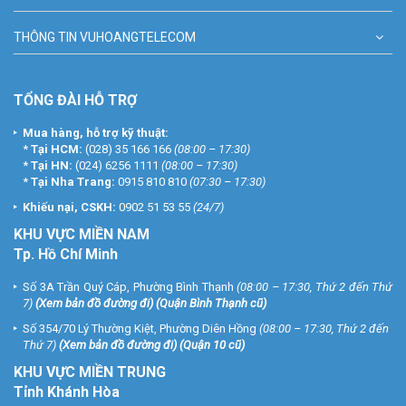
THÔNG TIN VUHOANGTELECOM
TỔNG ĐÀI HỖ TRỢ
Mua hàng, hỗ trợ kỹ thuật:
*
Tại HCM:
(028) 35 166 166
(08:00 – 17:30)
*
Tại HN:
(024) 6256 1111
(08:00 – 17:30)
*
Tại Nha Trang:
0915 810 810
(07:30 – 17:30)
Khiếu nại, CSKH:
0902 51 53 55
(24/7)
KHU
VỰC MIỀN NAM
Tp. Hồ Chí Minh
Số 3A Trần Quý Cáp, Phường Bình Thạnh
(08:00 – 17:30, Thứ 2 đến Thứ
7)
(
Xem bản đồ đường đi
) (Quận Bình Thạnh cũ)
Số 354/70 Lý Thường Kiệt, Phường Diên Hồng
(08:00 – 17:30, Thứ 2 đến
Thứ 7)
(
Xem bản đồ đường đi
) (Quận 10 cũ)
KHU VỰC MIỀN TRUNG
Tỉnh Khánh Hòa