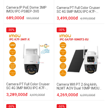
Camera IP PoE Dome 3MP
Camera PT Full Color Cruiser
IMOU IPC-PS8EP-3V0
SC 4G 5MP IMOU IPC-K7F-
5M1T-X
689,000đ
3,499,000đ
959,000đ
4,999,000đ
-30%
-30%
Camera PT Full Color Cruiser
Camera Wifi PT 2 ống kính,
SC 4G 3MP IMOU IPC-K7F-
NLMT AOV Dual 10MP IMOU
3M1T-X
IPC-SA70F-10M0T2-EU
3,289,000đ
4,269,000đ
4,699,000đ
6,099,000đ
-30%
-50%