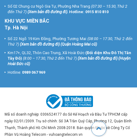
Số 02 Chung cư Ngô Gia Tự, Phường Nha Trang
(07:30 – 15:30, Thứ 2
đến Thứ 7)
(
Xem bản đồ đường đi
).
Hotline:
0915 810 810
KHU VỰC MIỀN BẮC
Tp. Hà Nội
Số 22 Ngõ 19 Kim Đồng, Phường Tương Mai
(08:00 – 17:30, Thứ 2 đến
Thứ 7)
(
Xem bản đồ đường đi
) (Quận Hoàng Mai cũ)
Km17+, QL32, Thôn Cao Trung, Xã Hoài Đức
(Đối diện Khu Đô Thị Tân
Tây Đô)
(8:00 – 17:30, Thứ 2 đến Thứ 7)
(
Xem bản đồ đường đi
) (Huyện
Hoài Đức cũ)
Hotline:
0989 067 969
Mã số doanh nghiệp: 0306524177 do Sở Kế Hoạch và Đầu Tư TP.HCM cấp
ngày 02/01/2009. Trụ sở chính: Số 3A Trần Quý Cáp, Phường 12, Quận Bình
Thạnh, Thành phố Hồ Chí Minh 2008-2018. Bản quyền thuộc về Công Ty Cổ
Phần Vũ Hoàng Telecom - vuhoangtelecom.vn