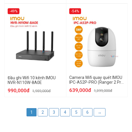
-49%
-54%
Camera Wifi quay quét IMOU
Đầu ghi Wifi 10 kênh IMOU
IPC-A52P-PRO (Ranger 2 Pro
NVR-N110W-8A0E
5MP)
639,000đ
990,000đ
1,399,000đ
1,959,000đ
1
2
3
4
5
6
→