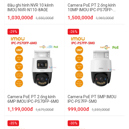
Đầu ghi hình NVR 10 kênh
Camera PoE PT 2 ống kính
IMOU NVR-N110-8A0E
10MP IMOU IPC-PS70FP-
10M0
1,030,000đ
1,500,000đ
1,550,000đ
1,969,000đ
-29%
-26%
Camera PoE PT 2 ống kính
Camera PoE PT 5MP IMOU
6MP IMOU IPC-PS70FP-6M0
IPC-PS7FP-5M0
1,199,000đ
999,000đ
1,679,000đ
1,359,000đ
-35%
-30%