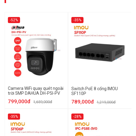
-52%
-35%
Camera WiFi quay quét ngoài
Switch PoE 8 cổng IMOU
trời 5MP DAHUA DH-P5I-PV
SF110P
799,000đ
789,000đ
1,659,000đ
1,219,000đ
-35%
-28%