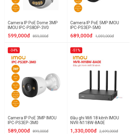
Camera IP PoE Dome 3MP
Camera IP PoE 5MP IMOU
IMOU IPC-PS8DP-3V0
IPC-PS3EP-5M0
599,000đ
689,000đ
859,000đ
1,059,000đ
-34%
-51%
Camera IP PoE 3MP IMOU
Đầu ghi Wifi 18 kênh IMOU
IPC-PS3EP-3M0
NVR-N118W-8A0E
589,000đ
1,330,000đ
899,000đ
2,699,000đ