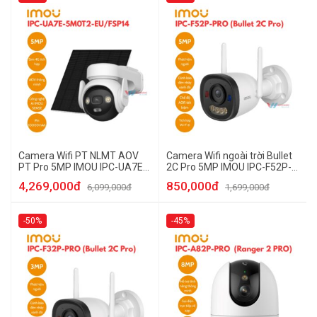
Camera Wifi PT NLMT AOV
Camera Wifi ngoài trời Bullet
PT Pro 5MP IMOU IPC-UA7E-
2C Pro 5MP IMOU IPC-F52P-
5M0T2-EU/FSP14
PRO
4,269,000đ
850,000đ
6,099,000đ
1,699,000đ
-50%
-45%