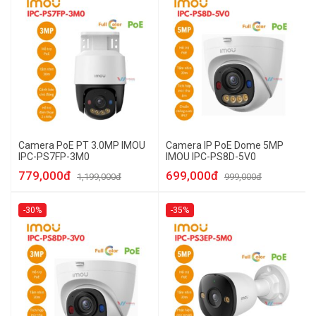
Camera PoE PT 3.0MP IMOU
Camera IP PoE Dome 5MP
IPC-PS7FP-3M0
IMOU IPC-PS8D-5V0
779,000đ
699,000đ
1,199,000đ
999,000đ
-30%
-35%