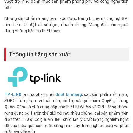
vượt trội nhờ danh mục sản phẩm phong phú và công nghệ tiên
tiến.
Đặt mua hàng Online ngay hôm nay để được hỗ trợ giá tốt nhất.
Tham khảo thêm thông tin tại
Facebook Vuhoangtelecom
nhé.
Những sản phẩm mang tên Tapo được trang bị thêm công nghệ AI
tiên tiến. Cài đặt và sử dụng nhanh chóng. Mang đến cho người
dùng những tiện ích thiết thực.
Thông tin hãng sản xuất
TP-LINK
là nhà phân phối
thiết bị mạng
, các sản phẩm về mạng
SOHO trên phạm vi toàn cầu,
có trụ sở tại Thâm Quyến, Trung
Quốc
. Cũng là nhà cung cấp các thiết bị WLAN và CPE Băng thông
rộng đứng số 1 trên thế giới với rất nhiều chủng loại sản phẩm hiện
diện trên 120 quốc gia. Với tiêu chí quản lý chất lượng nghiêm ngặt
đề cao hiệu quả sản xuất cũng như quy trình nghiên cứu và phát
triển chuyên sâu.