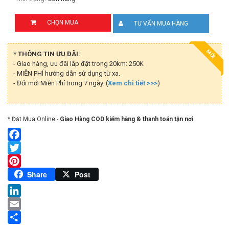
CHỌN MUA
TƯ VẤN MUA HÀNG
MỚI
* THÔNG TIN ƯU ĐÃI:
- Giao hàng, ưu đãi lắp đặt trong 20km: 250K
- MIỄN PHÍ hướng dẫn sử dụng từ xa.
- Đổi mới Miễn Phí trong 7 ngày. (
Xem chi tiết >>>
)
* Đặt Mua Online -
Giao Hàng COD kiểm hàng & thanh toán tận nơi
Facebook
Twitter
Pinterest
Share
Post
LinkedIn
Email