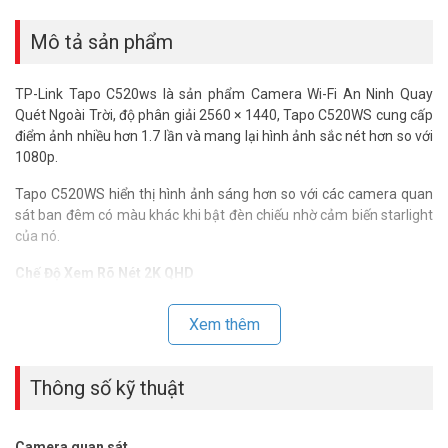
Share
Mô tả sản phẩm
TP-Link Tapo C520ws là sản phẩm Camera Wi-Fi An Ninh Quay
Quét Ngoài Trời, độ phân giải 2560 × 1440, Tapo C520WS cung cấp
điểm ảnh nhiều hơn 1.7 lần và mang lại hình ảnh sắc nét hơn so với
1080p.
Tapo C520WS hiển thị hình ảnh sáng hơn so với các camera quan
sát ban đêm có màu khác khi bật đèn chiếu nhờ cảm biến starlight
của nó.
Chế Độ Xem Rõ Nét 2K QHD
Giờ đây với số lượng pixel gấp 1,7 lần so với 1080p, cung cấp video
rõ ràng hơn và ảnh sắc nét hơn.
Xem thêm
Tính năng phát hiện AI
Công nghệ AI thông minh xác định người, vật nuôi và phương tiện,
Thông số kỹ thuật
thông báo cho người dùng khi cần. Tất cả đều được cung cấp miễn
phí.
Camera quan sát