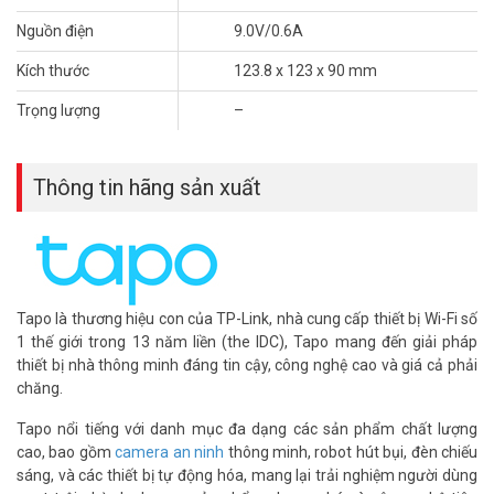
– Tầm quan sát 850 nm IR LED (up to 98 ft)
– Phát hiện người/thú cưng/xe miễn phí: AI thông minh xác định
Nguồn điện
9.0V/0.6A
người, vật nuôi và phương tiện, thông báo cho người dùng khi cần.
Kích thước
123.8 x 123 x 90 mm
– Hỗ trợ đàm thoại 2 chiều
– Báo động âm thanh và ánh sáng có thể tùy chỉnh
Trọng lượng
–
– Bảo mật nội bộ và lưu trữ đám mây
– Chống chịu thời tiết IP66
– Nguồn cấp: 9.0V/0.6A
Thông tin hãng sản xuất
– Kích thước: 123.8 x 123 x 90 mm
– Hãng sản xuất: TP-Link
– Chứng nhận CE, FCC, RoHS, RCM
– Xuất xứ: Trung Quốc.
– Bảo hành: 24 tháng.
Tapo là thương hiệu con của TP-Link, nhà cung cấp thiết bị Wi-Fi số
Trọn bộ bao gồm:
1 thế giới trong 13 năm liền (the IDC), Tapo mang đến giải pháp
– Camera
thiết bị nhà thông minh đáng tin cậy, công nghệ cao và giá cả phải
– Bộ chuyển đổi điện
chăng.
– Neo gắn Vít
– Mẫu gắn vít
Tapo nổi tiếng với danh mục đa dạng các sản phẩm chất lượng
– Giá đỡ miếng bịt chống nước
cao, bao gồm
camera an ninh
thông minh, robot hút bụi, đèn chiếu
– Phụ kiện cáp chống nước
sáng, và các thiết bị tự động hóa, mang lại trải nghiệm người dùng
– Hướng dẫn bắt đầu nhanh