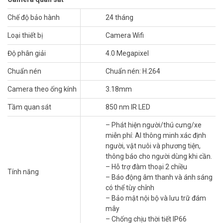
Tùy Chỉnh Tính Năng Phát Hiện Của Bạn
Điều chỉnh độ nhạy của tính năng phát hiện chuyển động và thiết
Chế độ bảo hành
24 tháng
lập các vùng/ranh giới hoạt động để thuận tiện cho bạn. Bạn cũng
có thể bật chế độ tuần tra để giữ cho camera di chuyển giữa hai
Loại thiết bị
Camera Wifi
điểm tùy chỉnh.
Độ phân giải
4.0 Megapixel
Ăng-ten kép bên ngoài mạnh mẽ cung cấp phạm vi phủ sóng
Chuẩn nén
Chuẩn nén: H.264
không dây lớn hơn (lên đến 492 ft ở khu vực mở) và kết nối ổn định
hơn. Bạn cũng có thể kết nối camera của mình với mạng thông qua
Camera theo ống kính
3.18mm
cổng Ethernet RJ45.
Tầm quan sát
850 nm IR LED
Thông số kỹ thuật camera Wifi 4MP TP-
Link Tapo C520ws 2K
– Phát hiện người/thú cưng/xe
miễn phí: AI thông minh xác định
– Cảm biến ảnh: 1/3 inch CMOS
người, vật nuôi và phương tiện,
– Độ phân giải: 2K QHD 4MP (2560 × 1440 px)
thông báo cho người dùng khi cần.
– Chuẩn nén: H.264
– Hỗ trợ đàm thoại 2 chiều
Tính năng
– Tầm nhìn ban đêm có màu Starlight, Sử dụng ống kính khẩu độ
– Báo động âm thanh và ánh sáng
lớn F1.6 và cảm biến starlight
có thể tùy chỉnh
– Cung cấp phạm vi xem 360° theo chiều ngang và 130° theo chiều
– Bảo mật nội bộ và lưu trữ đám
dọc
mây
– Ống kính: F/NO: 1.61±10%; Focal Length: 3.18mm±5%
– Chống chịu thời tiết IP66