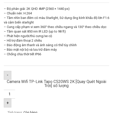
– Độ phân giải: 2K QHD 4MP (2560 × 1440 px)
– Chuẩn nén: H.264
– Tầm nhìn ban đêm có màu Starlight, Sử dụng ống kính khẩu độ lớn F1.6
và cảm biến starlight
– Cung cấp phạm vi xem 360° theo chiều ngang và 130° theo chiều dọc
– Tầm quan sát 850 nm IR LED (up to 98 ft)
– Phát hiện người/thú cưng/xe cộ
– Hỗ trợ đàm thoại 2 chiều
– Báo động âm thanh và ánh sáng có thể tùy chỉnh
– Bảo mật nội bộ và lưu trữ đám mây
– Chống chịu thời tiết IP66
-
Camera Wifi TP-Link Tapo C520WS 2K [Quay Quét Ngoài
Trời] số lượng
+
Tình trạng:
Còn hàng