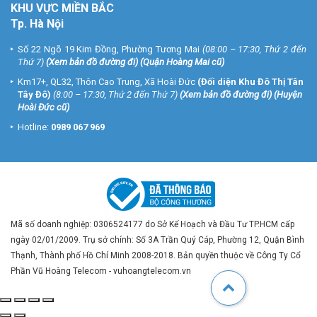
KHU VỰC MIỀN BẮC
Tp. Hà Nội
Số 22 Ngõ 19 Kim Đồng, Phường Tương Mai
(08:00 – 17:30, Thứ 2 đến
Thứ 7)
(
Xem bản đồ đường đi
) (Quận Hoàng Mai cũ)
Km17+, QL32, Thôn Cao Trung, Xã Hoài Đức
(Đối diện Khu Đô Thị Tân
Tây Đô)
(8:00 – 17:30, Thứ 2 đến Thứ 7)
(
Xem bản đồ đường đi
) (Huyện
Hoài Đức cũ)
Hotline:
0989 067 969
Mã số doanh nghiệp: 0306524177 do Sở Kế Hoạch và Đầu Tư TP.HCM cấp
ngày 02/01/2009. Trụ sở chính: Số 3A Trần Quý Cáp, Phường 12, Quận Bình
Thạnh, Thành phố Hồ Chí Minh 2008-2018. Bản quyền thuộc về Công Ty Cổ
Phần Vũ Hoàng Telecom - vuhoangtelecom.vn