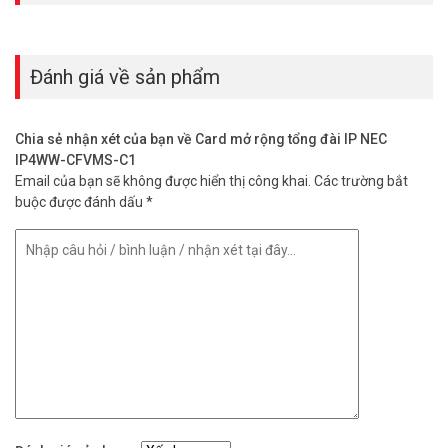
– Chức năng giám sát Văn phòng, nhà riêng và chức năng di động
cho máy nhánh.
– Cho phép theo dõi âm thanh trong phòng từ bên ngoài thông
qua card DISA bằng cách kích hoạt Micro của điện thoại kỹ thuật số
Đánh giá về sản phẩm
và cần phải có mật khẩu (sử dụng cho mục đích an ninh).
– Tính di động: Điện thoại di dộng có thể cài đặt như một máy
nhánh khi ra khỏi văn phòng. Chức năng này rất hữu ích cho các
Chia sẻ nhận xét của bạn về Card mở rộng tổng đài IP NEC
nhân viên kinh doanh hoặc các doanh nhân thường xuyên đi ra
IP4WW-CFVMS-C1
ngoài.
Email của bạn sẽ không được hiển thị công khai.
Các trường bắt
– Thông điệp cảnh báo tự động: Sử dụng máy nhánh như công cụ
buộc được đánh dấu
*
để nhắc nhở. Các thông điệp hoặc lời thoại có thể được ghi âm
trước và phát lại theo lịch định sẵn trên loa của điện thoại máy
nhánh để mô phỏng như đang có người hiện diện.
– Hỗ trợ cảm biến báo động: Lắp bộ cảm biến hồng ngoại hoặc bộ
cảm biến chuyển động. Khi có kẻ xâm nhập, hệ thống sẽ phát ra loa
điện thoại hoặc loa vô tuyến lời cảnh báo được ghi âm sẵn.
– Chức năng chuyển sang chế độ nghỉ Standby ngoài giờ làm việc
giúp tiết kiệm điện năng tiêu thụ.
– Thiết kế treo tường, lắp trên sàn nhà hoặc lắp trên Rack 19 inch
Liên hệ ngay với phòng kinh doanh Vuhoangtelecom để nhận
được Báo
Giá Tổng đài điện thoại IP NEC
tốt nhất thị trường.