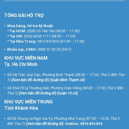
TỔNG ĐÀI HỖ TRỢ
Mua hàng, hỗ trợ kỹ thuật:
*
Tại HCM:
(028) 35 166 166
(08:00 – 17:30)
*
Tại HN:
(024) 6256 1111
(08:00 – 17:30)
*
Tại Nha Trang:
0915 810 810
(07:30 – 17:30)
Khiếu nại, CSKH:
0902 51 53 55
(24/7)
KHU
VỰC MIỀN NAM
Tp. Hồ Chí Minh
Số 3A Trần Quý Cáp, Phường Bình Thạnh
(08:00 – 17:30, Thứ 2 đến Thứ
7)
(
Xem bản đồ đường đi
) (Quận Bình Thạnh cũ)
Số 354/70 Lý Thường Kiệt, Phường Diên Hồng
(08:00 – 17:30, Thứ 2 đến
Thứ 7)
(
Xem bản đồ đường đi
) (Quận 10 cũ)
KHU VỰC MIỀN TRUNG
Tỉnh Khánh Hòa
Số 02 Chung cư Ngô Gia Tự, Phường Nha Trang
(07:30 – 15:30, Thứ 2
đến Thứ 7)
(
Xem bản đồ đường đi
).
Hotline:
0915 810 810