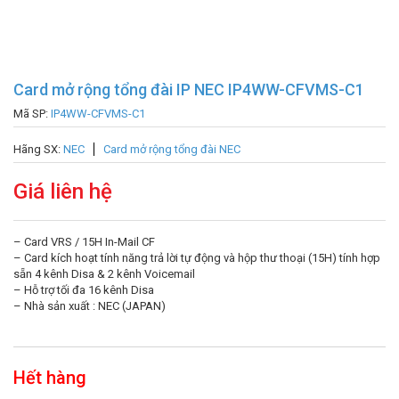
Card mở rộng tổng đài IP NEC IP4WW-CFVMS-C1
Mã SP:
IP4WW-CFVMS-C1
Hãng SX:
NEC
Card mở rộng tổng đài NEC
Giá liên hệ
– Card VRS / 15H In-Mail CF
– Card kích hoạt tính năng trả lời tự động và hộp thư thoại (15H) tính hợp
sẵn 4 kênh Disa & 2 kênh Voicemail
– Hỗ trợ tối đa 16 kênh Disa
– Nhà sản xuất : NEC (JAPAN)
Hết hàng