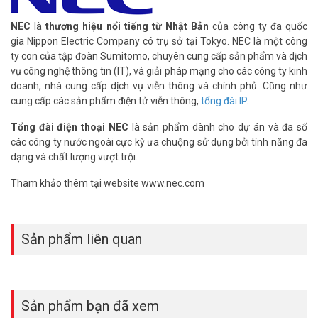
phòng và có thể đặt điện thoại này ở ngoài văn phòng sử dụng như
một máy nhánh nội bộ mở rộng từ xa.
NEC
là
thương hiệu nổi tiếng từ Nhật Bản
của công ty đa quốc
– Tích hợp 01 port LAN RJ45 10/100Mbps, 01 khe cắm card nhớ
gia Nippon Electric Company có trụ sở tại Tokyo. NEC là một công
mở rộng, 01 khe cắm card Voice Mail, 01 khe cắm card VoIP
ty con của tập đoàn Sumitomo, chuyên cung cấp sản phẩm và dịch
Gateway, 01 khe cắm BUS card, 01 cổng kết nối với nguồn Accu dự
vụ công nghệ thông tin (IT), và giải pháp mạng cho các công ty kinh
phòng bên ngoài, 03 khe cắm card mở rộng thêm cho trung kế và
doanh, nhà cung cấp dịch vụ viễn thông và chính phủ. Cũng như
máy nhánh (khe cuối chỉ cắm được card máy nhánh).
cung cấp các sản phẩm điện tử viễn thông,
tổng đài IP
.
– Tích hợp sẵn chức năng trả lời tự động 01 kênh. Cho phép ghi âm
đến 4 lời chào, cho phép lưu lại 10 tin nhắn (Voice mail) từ bên
Tổng đài điện thoại NEC
là sản phẩm dành cho dự án và đa số
ngoài. Tổng cộng thời gian ghi âm lời chào và tin nhắn lên đến 8
các công ty nước ngoài cực kỳ ưa chuộng sử dụng bởi tính năng đa
phút. Sử dụng thêm card có thể mở rộng đến 16 kênh trả lời tự
dạng và chất lượng vượt trội.
động, 48 lời chào, 128 hộp thư thoại với tổng thời gian ghi âm đến
Tham khảo thêm tại website www.nec.com
40 giờ.
– Hiển thị số điện thoại gọi đến trên tất cả máy nhánh.
– Có thể cài nhạc chuông cho từng số điện thoại gọi đến riêng biệt
giúp dễ dàng nhận diện cuộc gọi.
Sản phẩm liên quan
– Chức năng gọi đường dây nóng Hotline: Chỉ cần nhấc điện thoại,
hệ thống sẽ tự động gọi số điện thoại nội bộ hay số bên ngoài được
ấn định trước. Tính năng này rất tiện ích cho tiếp tân, bảo vệ…
– Chức năng quản lý và cấu hình trên nền Web rất tiện lợi cho việc
Sản phẩm bạn đã xem
lắp đặt, vận hành.