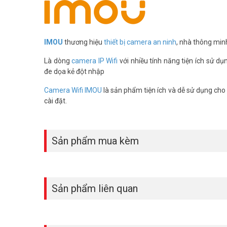
– Sạc bằng năng lượng mặt trời.
– Ngõ ra: 12VDC 2,0AH.
– Thích hợp sử dụng Camera Quan Sát , Đèn chiếu sáng và 
– Kích thước 530 x 350mm
IMOU
thương hiệu
thiết bị camera an ninh
, nhà thông min
– Bảo hành : 12 Tháng
Là dòng
camera IP Wifi
với nhiều tính năng tiện ích sử dụ
Combo camera IPC-K7FP-3HOTE tích hợp pin NLMT 4020A1 ma
đe dọa kẻ đột nhập
Liên hệ ngay để đặt mua sản phẩm và nhận ưu đãi từ
Vũ 
Camera Wifi IMOU
là sản phẩm tiện ích và dễ sử dụng cho g
cài đặt.
Sản phẩm mua kèm
Sản phẩm liên quan