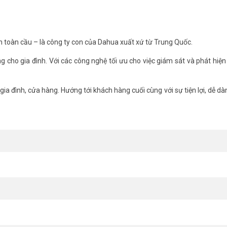
tất cả thiết bị sử dụng diện 12VDC.
h toàn cầu – là công ty con của Dahua xuất xứ từ Trung Quốc.
ng cho gia đình. Với các công nghệ tối ưu cho việc giám sát và phát hiện
ng đến sự tiện lợi, hiệu quả và tiết kiệm cho mọi nhu cầu giám sát n
Hoàng Telecom
! Tham khảo thêm thông tin tại
Facebook Vuhoangtelec
ia đình, cửa hàng. Hướng tới khách hàng cuối cùng với sự tiện lợi, dễ dàn