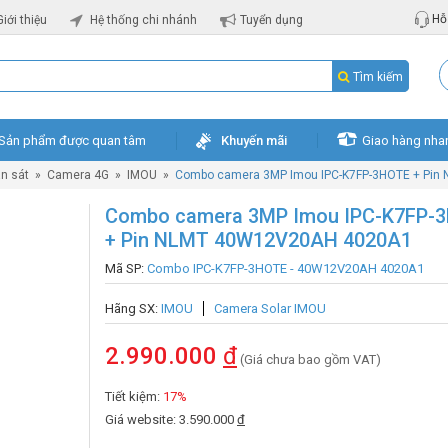
Hỗ 
Giới thiệu
Hệ thống chi nhánh
Tuyển dụng
Tìm kiếm
Sản phẩm được quan tâm
Khuyến mãi
Giao hàng nha
n sát
»
Camera 4G
»
IMOU
»
Combo camera 3MP Imou IPC-K7FP-3HOTE + Pi
Combo camera 3MP Imou IPC-K7FP-
+ Pin NLMT 40W12V20AH 4020A1
Mã SP:
Combo IPC-K7FP-3HOTE - 40W12V20AH 4020A1
Hãng SX:
IMOU
Camera Solar IMOU
2.990.000
đ
(Giá chưa bao gồm VAT)
Tiết kiệm:
17%
Giá website: 3.590.000
đ