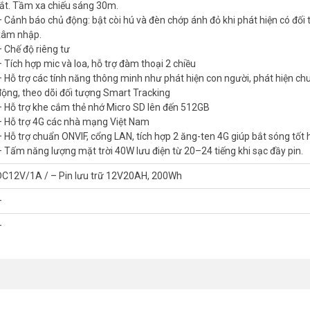
tắt. Tầm xa chiếu sáng 30m.
– Cảnh báo chủ động: bật còi hú và đèn chớp ánh đỏ khi phát hiện có đối
xâm nhập.
, 20fps@3.0M (2304×1296)
– Chế độ riêng tư
– Tích hợp mic và loa, hỗ trợ đàm thoại 2 chiều
– Hỗ trợ các tính năng thông minh như phát hiện con người, phát hiện ch
 sáng HDR
động, theo dõi đối tượng Smart Tracking
Full Color, Hồng ngoại và tắt. Tầm xa chiếu sáng 30m.
– Hỗ trợ khe cắm thẻ nhớ Micro SD lên đến 512GB
hát hiện có đối tượng xâm nhập.
– Hỗ trợ 4G các nhà mạng Việt Nam
– Hỗ trợ chuẩn ONVIF, cổng LAN, tích hợp 2 ăng-ten 4G giúp bắt sóng tốt
– Tấm năng lượng mặt trời 40W lưu điện từ 20–24 tiếng khi sạc đầy pin.
i, phát hiện chuyển động, theo dõi đối tượng Smart Tracking
DC12V/1A / – Pin lưu trữ 12V20AH, 200Wh
–
p bắt sóng tốt hơn
–
từ 20–24 tiếng khi sạc đầy pin)