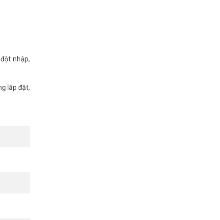
 đột nhập,
goài trời.
om
nhé.
g lắp đặt,