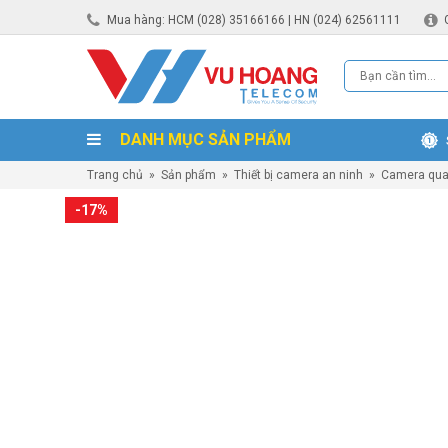
Mua hàng: HCM (028) 35166166 | HN (024) 62561111
DANH MỤC SẢN PHẨM
Trang chủ
»
Sản phẩm
»
Thiết bị camera an ninh
»
Camera qua
-17%