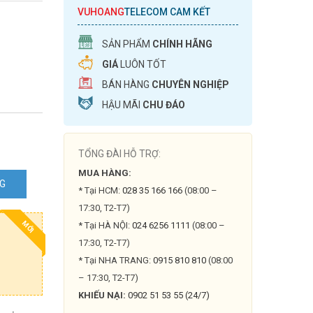
VUHOANG
TELECOM CAM KẾT
SẢN PHẨM
CHÍNH HÃNG
GIÁ
LUÔN TỐT
BÁN HÀNG
CHUYÊN NGHIỆP
HẬU MÃI
CHU ĐÁO
TỔNG ĐÀI HỖ TRỢ:
MUA HÀNG:
NG
* Tại HCM:
028 35 166 166
(08:00 –
17:30, T2-T7)
MỚI
* Tại HÀ NỘI:
024 6256 1111
(08:00 –
0AH
17:30, T2-T7)
* Tại NHA TRANG:
0915 810 810
(08:00
– 17:30, T2-T7)
KHIẾU NẠI:
0902 51 53 55 (24/7)