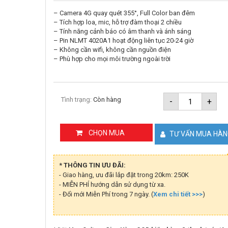
– Camera 4G quay quét 355°, Full Color ban đêm
– Tích hợp loa, mic, hỗ trợ đàm thoại 2 chiều
– Tính năng cảnh báo có âm thanh và ánh sáng
– Pin NLMT 4020A1 hoạt động liên tục 20-24 giờ
– Không cần wifi, không cần nguồn điện
– Phù hợp cho mọi môi trường ngoài trời
Combo
Tình trạng:
Còn hàng
-
+
camera
3MP
Imou
IPC-
CHỌN MUA
TƯ VẤN MUA HÀ
K7FP-
3HOTE
+
Pin
* THÔNG TIN ƯU ĐÃI:
NLMT
- Giao hàng, ưu đãi lắp đặt trong 20km: 250K
40W12V2
- MIỄN PHÍ hướng dẫn sử dụng từ xa.
4020A1
số
- Đổi mới Miễn Phí trong 7 ngày. (
Xem chi tiết >>>
)
lượng