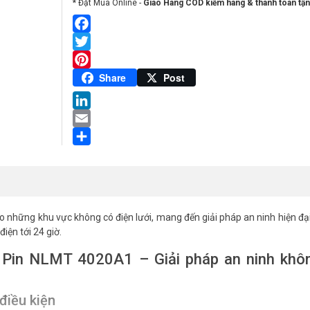
* Đặt Mua Online -
Giao Hàng COD kiểm hàng & thanh toán tận
Facebook
Twitter
Pinterest
Share
Post
LinkedIn
Email
Share
ững khu vực không có điện lưới, mang đến giải pháp an ninh hiện đại,
iện tới 24 giờ.
in NLMT 4020A1 – Giải pháp an ninh khô
điều kiện