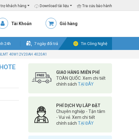
trợ khách hàng
Download tài liệu
Tra cứu bảo hành
Tài Khoản
Giỏ hàng
nh 24h
7 ngày đổi trả
Tin Công Nghệ
n NLMT 40W12V20AH 4020A1
3HOTE
GIAO HÀNG MIỄN PHÍ
TOÀN QUỐC. Xem chi tiết
chính sách
TẠI ĐÂY
PHÍ DỊCH VỤ LẮP ĐẶT
Chuyên nghiệp - Tận tâm
- Vui vẻ. Xem chi tiết
chính sách
TẠI ĐÂY