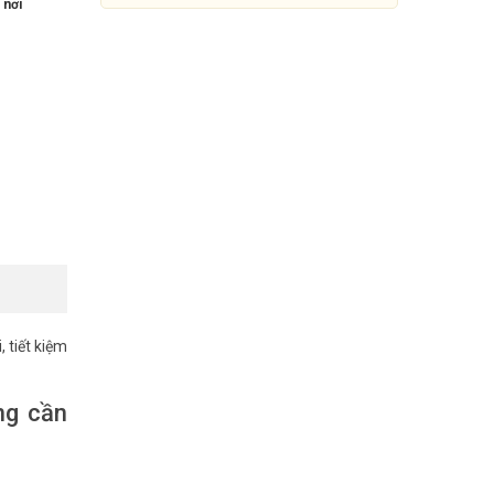
 nơi
 tiết kiệm
Combo camera 3MP Imou IPC-
K7FP-3HOTE + Pin NLMT
40W12V20AH 4020A1
ng cần
2.990.000đ
3.590.000đ
Mua Ngay