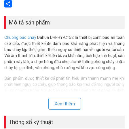
Email
Share
Mô tả sản phẩm
Chuông báo cháy
Dahua DHI-HY-C152 là thiết bị cảnh báo an toàn
cao cấp, được thiết kế để đảm bảo khả năng phát hiện và thông
báo cháy kịp thời, giảm thiểu nguy cơ thiệt hại về người và tài sản.
Với âm thanh lớn, thiết kế bền bỉ, và khả năng tích hợp linh hoạt, sản
phẩm này là lựa chọn hàng đầu cho các hệ thống phòng cháy chữa
cháy tại gia đình, văn phòng, nhà xưởng và khu vực công cộng.
Sản phẩm được thiết kế để phát tín hiệu âm thanh mạnh mẽ khi
phát hiện nguy cơ cháy, giúp thông báo kịp thời để mọi người xử lý
sự cố nhanh chóng. Với độ bền cao và khả năng hoạt động ổn định
trong môi trường khắc nghiệt, Dahua DHI-HY-C152 là giải pháp
đáng tin cậy trong việc xây dựng hệ thống phòng cháy chữa cháy
Xem thêm
hiệu quả.
Lợi ích khi sử dụng chuông báo cháy Dahua
Thông số kỹ thuật
DHI-HY-C152