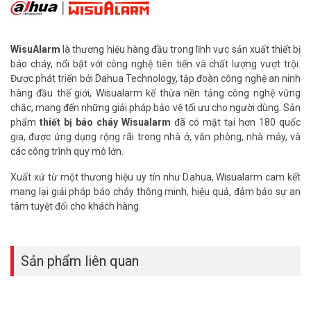
Thông số kỹ thuật chuông báo cháy Dahua
DHI-HY-C152
– Màu đỏ
WisuAlarm
là thương hiệu hàng đầu trong lĩnh vực sản xuất thiết bị
– Âm lượng báo động trên 95dB (A) ở 3 mét
báo cháy, nổi bật với công nghệ tiên tiến và chất lượng vượt trội.
– Lắp đặt treo tường
Được phát triển bởi Dahua Technology, tập đoàn công nghệ an ninh
– Dòng tiêu thụ: 30mA-45mA
hàng đầu thế giới, Wisualarm kế thừa nền tảng công nghệ vững
– Điện áp làm việc DC 24V
chắc, mang đến những giải pháp bảo vệ tối ưu cho người dùng. Sản
– Nhiệt độ hoạt động –10°C đến +55°C (+14°F đến +131°F)
phẩm
thiết bị báo cháy Wisualarm
đã có mặt tại hơn 180 quốc
– Độ ẩm hoạt động ≤ 95% RH (không ngưng tụ)
gia, được ứng dụng rộng rãi trong nhà ở, văn phòng, nhà máy, và
– Kích thước: φ150 mm × 50 mm
các công trình quy mô lớn.
– Thương hiệu từ Trung Quốc
Xuất xứ từ một thương hiệu uy tín như Dahua, Wisualarm cam kết
– Bảo hành: 24 tháng
mang lại giải pháp báo cháy thông minh, hiệu quả, đảm bảo sự an
Đặt mua hàng Online ngay Dahua DHI-HY-C152 mới nhất, xin vui
tâm tuyệt đối cho khách hàng.
lòng liên hệ HOTLINE
1900.9259
để được hỗ trợ tốt nhất. Tham
khảo thêm hình ảnh tại
Facebook Vuhoangtelecom
nhé.
Sản phẩm liên quan