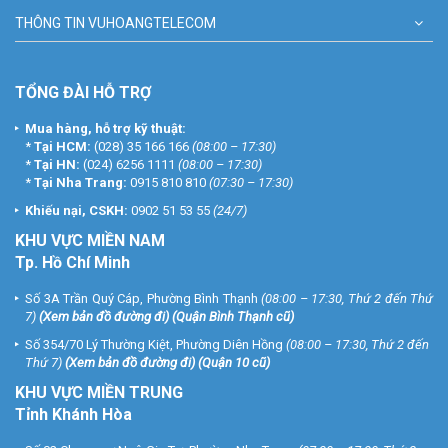
THÔNG TIN VUHOANGTELECOM
TỔNG ĐÀI HỖ TRỢ
Mua hàng, hỗ trợ kỹ thuật:
*
Tại HCM:
(028) 35 166 166
(08:00 – 17:30)
*
Tại HN:
(024) 6256 1111
(08:00 – 17:30)
*
Tại Nha Trang:
0915 810 810
(07:30 – 17:30)
Khiếu nại, CSKH:
0902 51 53 55
(24/7)
KHU
VỰC MIỀN NAM
Tp. Hồ Chí Minh
Số 3A Trần Quý Cáp, Phường Bình Thạnh
(08:00 – 17:30, Thứ 2 đến Thứ
7)
(
Xem bản đồ đường đi
) (Quận Bình Thạnh cũ)
Số 354/70 Lý Thường Kiệt, Phường Diên Hồng
(08:00 – 17:30, Thứ 2 đến
Thứ 7)
(
Xem bản đồ đường đi
) (Quận 10 cũ)
KHU VỰC MIỀN TRUNG
Tỉnh Khánh Hòa