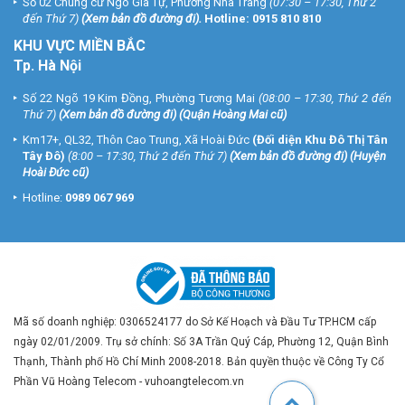
Số 02 Chung cư Ngô Gia Tự, Phường Nha Trang
(07:30 – 17:30, Thứ 2
đến Thứ 7)
(
Xem bản đồ đường đi
).
Hotline:
0915 810 810
KHU VỰC MIỀN BẮC
Tp. Hà Nội
Số 22 Ngõ 19 Kim Đồng, Phường Tương Mai
(08:00 – 17:30, Thứ 2 đến
Thứ 7)
(
Xem bản đồ đường đi
) (Quận Hoàng Mai cũ)
Km17+, QL32, Thôn Cao Trung, Xã Hoài Đức
(Đối diện Khu Đô Thị Tân
Tây Đô)
(8:00 – 17:30, Thứ 2 đến Thứ 7)
(
Xem bản đồ đường đi
) (Huyện
Hoài Đức cũ)
Hotline:
0989 067 969
Mã số doanh nghiệp: 0306524177 do Sở Kế Hoạch và Đầu Tư TP.HCM cấp
ngày 02/01/2009. Trụ sở chính: Số 3A Trần Quý Cáp, Phường 12, Quận Bình
Thạnh, Thành phố Hồ Chí Minh 2008-2018. Bản quyền thuộc về Công Ty Cổ
Phần Vũ Hoàng Telecom - vuhoangtelecom.vn