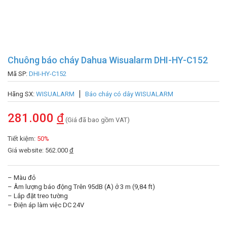
Chuông báo cháy Dahua Wisualarm DHI-HY-C152
Mã SP:
DHI-HY-C152
Hãng SX:
WISUALARM
Báo cháy có dây WISUALARM
281.000
đ
(Giá đã bao gồm VAT)
Tiết kiệm:
50%
Giá website: 562.000
đ
– Màu đỏ
– Âm lượng báo động Trên 95dB (A) ở 3 m (9,84 ft)
– Lắp đặt treo tường
– Điện áp làm việc DC 24V