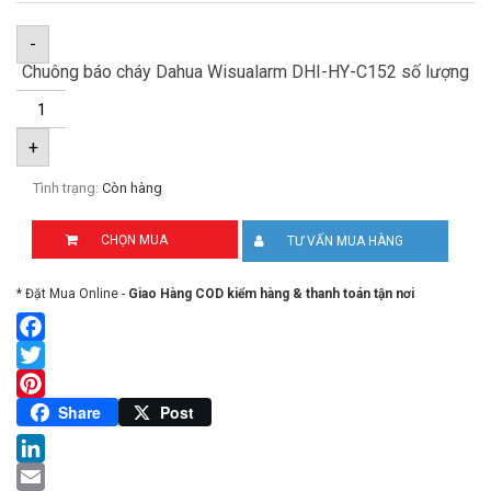
-
Chuông báo cháy Dahua Wisualarm DHI-HY-C152 số lượng
+
Tình trạng:
Còn hàng
CHỌN MUA
TƯ VẤN MUA HÀNG
* Đặt Mua Online -
Giao Hàng COD kiểm hàng & thanh toán tận nơi
Facebook
Twitter
Pinterest
Share
Post
LinkedIn