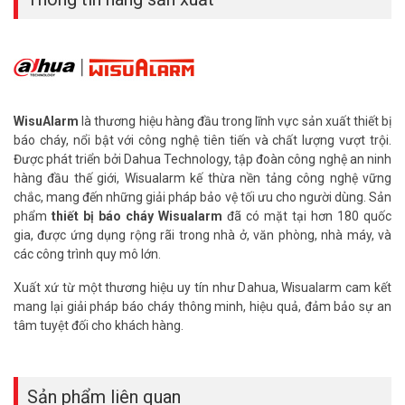
sở công cộng.
Còi đèn Dahua DHI-HY-1500 là một phần quan trọng trong hệ
thống an ninh hiện đại. Với nhiều ưu điểm nổi bật và tính năng đa
dạng, sản phẩm này giúp bảo vệ an toàn cho gia đình và cộng
đồng. Đầu tư vào Còi đèn Dahua DHI-HY-1500 không chỉ là một
quyết định thông minh mà còn là một cách để nâng cao an ninh
WisuAlarm
là thương hiệu hàng đầu trong lĩnh vực sản xuất thiết bị
cho không gian sống và làm việc của bạn.
báo cháy, nổi bật với công nghệ tiên tiến và chất lượng vượt trội.
Được phát triển bởi Dahua Technology, tập đoàn công nghệ an ninh
Thông số kỹ thuật còi đèn địa chỉ Dahua
hàng đầu thế giới, Wisualarm kế thừa nền tảng công nghệ vững
DHI-HY-1500
chắc, mang đến những giải pháp bảo vệ tối ưu cho người dùng. Sản
phẩm
thiết bị báo cháy Wisualarm
đã có mặt tại hơn 180 quốc
– Màu sắc: Vỏ: Màu đỏ/ Chụp đèn: Trắng trong
gia, được ứng dụng rộng rãi trong nhà ở, văn phòng, nhà máy, và
– Điện áp đầu vào: DC 24V(16V-28V)
các công trình quy mô lớn.
– Dòng điện chờ: ≤ 0,12mA
– Dòng điện báo động: ≤ 7mA
Xuất xứ từ một thương hiệu uy tín như Dahua, Wisualarm cam kết
– Âm thanh phát ra: 75-115 dB(A) ở 3m
mang lại giải pháp báo cháy thông minh, hiệu quả, đảm bảo sự an
– Phạm vi địa chỉ: 1-254
tâm tuyệt đối cho khách hàng.
– Khoảng cách truyền dẫn: 1500 mét
– Nhiệt động hoạt động: –10°C to +55°C (+14°F to +131°F)
– Nhiệt độ bảo quản: –20°C to +65°C (–4°F to +149°F)
Sản phẩm liên quan
– Độ ẩm hoạt động: ≤ 95% RH (không ngưng tụ)