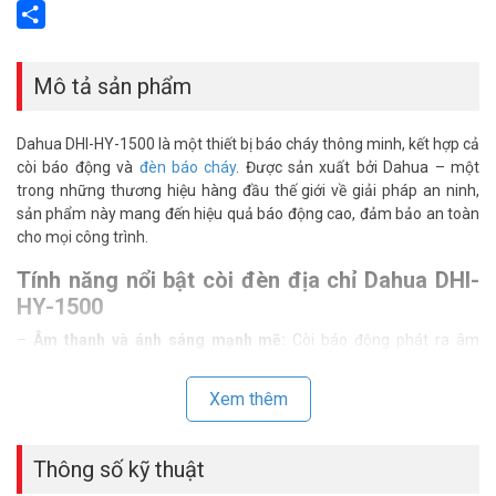
Email
Share
Mô tả sản phẩm
Dahua DHI-HY-1500 là một thiết bị báo cháy thông minh, kết hợp cả
còi báo động và
đèn báo cháy
. Được sản xuất bởi Dahua – một
trong những thương hiệu hàng đầu thế giới về giải pháp an ninh,
sản phẩm này mang đến hiệu quả báo động cao, đảm bảo an toàn
cho mọi công trình.
Tính năng nổi bật còi đèn địa chỉ Dahua DHI-
HY-1500
–
Âm thanh và ánh sáng mạnh mẽ:
Còi báo động phát ra âm
thanh lớn, dễ nghe và đèn chớp nháy liên tục, thu hút sự chú ý ngay
cả trong môi trường ồn ào.
Xem thêm
–
Thiết kế nhỏ gọn, chắc chắn:
Sản phẩm có thiết kế nhỏ gọn, dễ
dàng lắp đặt ở nhiều vị trí khác nhau. Vỏ ngoài được làm bằng chất
Thông số kỹ thuật
liệu bền, chịu được tác động của môi trường.