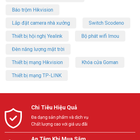
Báo trộm Hikvision
Lắp đặt camera nhà xưởng
Switch Scodeno
Thiết bị hội nghị Yealink
Bộ phát wifi Imou
Đèn năng lượng mặt trời
Thiết bị mạng Hikvision
Khóa cửa Goman
Thiết bị mạng TP-LINK
Chi Tiêu Hiệu Quả
Đa dạng sản phẩm và dịch vụ
Chất lượng cao với giá ưu đãi
An Tâm Khi Mua Sắm