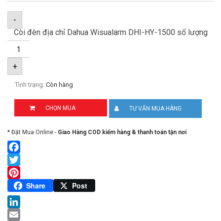
-
Còi đèn địa chỉ Dahua Wisualarm DHI-HY-1500 số lượng
+
Tình trạng:
Còn hàng
CHỌN MUA
TƯ VẤN MUA HÀNG
* Đặt Mua Online -
Giao Hàng COD kiểm hàng & thanh toán tận nơi
Facebook
Twitter
Pinterest
Share
Post
LinkedIn