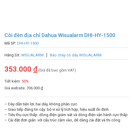
Còi đèn địa chỉ Dahua Wisualarm DHI-HY-1500
Mã SP:
DHI-HY-1500
Hãng SX:
WISUALARM
Báo cháy có dây WISUALARM
353.000
đ
(Giá đã bao gồm VAT)
Tiết kiệm:
50%
Giá website: 706.000
đ
– Dây dẫn tiện lợi: hai dây, không phân cực
– Giao tiếp đáng tin cậy: bộ vi xử lý tích hợp, hiệu suất ổn định
– Tiêu thụ cực thấp: dòng điện giám sát và dòng điện vận hành cực thấp
– Cài đặt đơn giản: với cấu trúc cắm vào, dễ dàng cài đặt và thi công