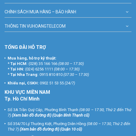
CHÍNH SÁCH MUA HÀNG – BẢO HÀNH
THÔNG TIN VUHOANGTELECOM
TỔNG ĐÀI HỖ TRỢ
Mua hàng, hỗ trợ kỹ thuật:
*
Tại HCM:
(028) 35 166 166
(08:00 – 17:30)
*
Tại HN:
(024) 6256 1111
(08:00 – 17:30)
*
Tại Nha Trang:
0915 810 810
(07:30 – 17:30)
Khiếu nại, CSKH:
0902 51 53 55
(24/7)
KHU
VỰC MIỀN NAM
Tp. Hồ Chí Minh
Số 3A Trần Quý Cáp, Phường Bình Thạnh
(08:00 – 17:30, Thứ 2 đến Thứ
7)
(
Xem bản đồ đường đi
) (Quận Bình Thạnh cũ)
Số 354/70 Lý Thường Kiệt, Phường Diên Hồng
(08:00 – 17:30, Thứ 2 đến
Thứ 7)
(
Xem bản đồ đường đi
) (Quận 10 cũ)