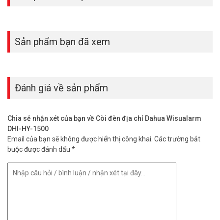
– Kích thước: 125 mm × 80 mm × 40 mm
– Trọng lượng (bao gồm đế): 118 g
– Chứng chỉ: EN54-3, EN54-23
– Thương hiệu từ Trung Quốc
Sản phẩm bạn đã xem
– Bảo hành: 24 tháng
Đặt mua hàng Online ngay Dahua DHI-HY-1500 mới nhất, xin vui
lòng liên hệ HOTLINE
1900.9259
để được hỗ trợ tốt nhất. Tham
khảo thêm hình ảnh tại
Facebook Vuhoangtelecom
nhé.
Đánh giá về sản phẩm
Chia sẻ nhận xét của bạn về Còi đèn địa chỉ Dahua Wisualarm
DHI-HY-1500
Email của bạn sẽ không được hiển thị công khai.
Các trường bắt
buộc được đánh dấu
*