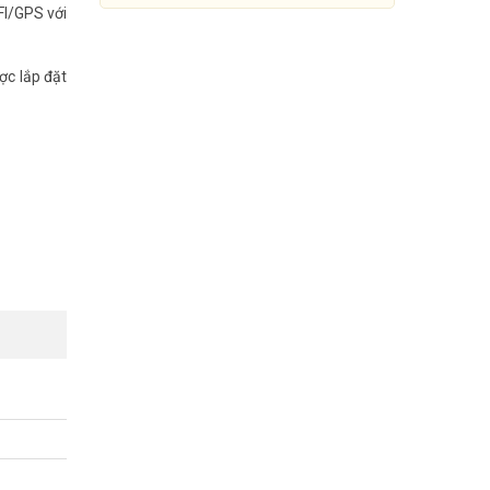
FI/GPS với
ược lắp đặt
Đầu ghi camera hành trình
DAHUA DVR0404ME-SC-G
Đang cập nhật giá
Mua Ngay
 khảo thêm