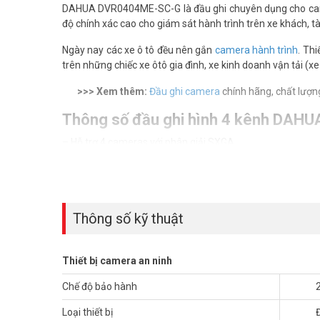
DAHUA DVR0404ME-SC-G là đầu ghi chuyên dụng cho camera 
độ chính xác cao cho giám sát hành trình trên xe khách, tàu
Ngày nay các xe ô tô đều nên gắn
camera hành trình
. Thi
trên những chiếc xe ôtô gia đình, xe kinh doanh vận tải (xe
>>> Xem thêm:
Đầu ghi camera
chính hãng, chất lượng 
Thông số đầu ghi hình 4 kênh DA
– Hỗ trợ 4 cameras với phân giải SXGA
– Chuẩn ghi hình H.264 với hai luồng dữ liệu
– Ghi hình 4 kênh phân giải 960H
– Ngõ ra tính hiệu video TV
– Hỗ trợ 2 USB2.0, 1 SD card
Thông số kỹ thuật
– Tích hợp WIFI/GPS với độ chính xác cao
– Giải điện áp vào từ 6~36V
– Nhiệt độ hoạt động từ -30°C~+60°C
Thiết bị camera an ninh
– Xuất xứ: Trung Quốc.
– Bảo hành: 24 tháng.
Chế độ bảo hành
Để cập nhật thông tin giá bán DAHUA DVR0404ME-SC-G xi
Loại thiết bị
hình ảnh tại
Facebook Vuhoangtelecom
nhé.