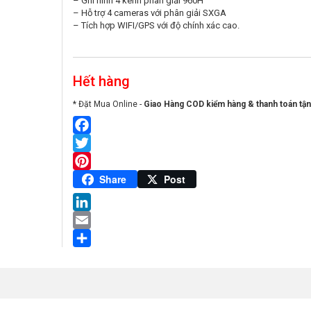
– Ghi hình 4 kênh phân giải 960H
– Hỗ trợ 4 cameras với phân giải SXGA
– Tích hợp WIFI/GPS với độ chính xác cao.
Hết hàng
* Đặt Mua Online -
Giao Hàng COD kiểm hàng & thanh toán tận
Facebook
Twitter
Pinterest
Share
Post
LinkedIn
Email
Share