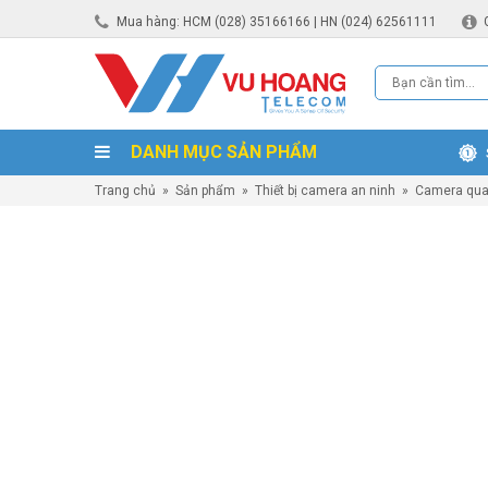
Mua hàng: HCM (028) 35166166 | HN (024) 62561111
DANH MỤC SẢN PHẨM
Trang chủ
»
Sản phẩm
»
Thiết bị camera an ninh
»
Camera qua