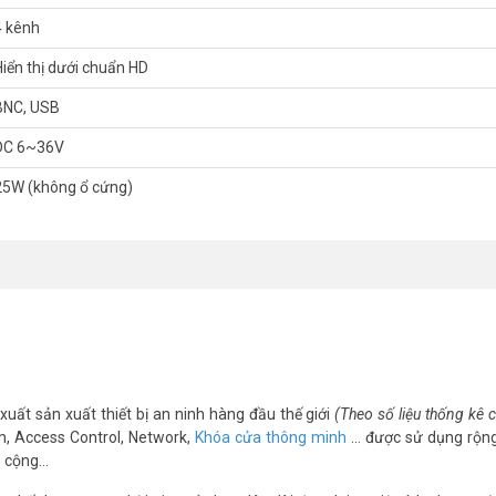
4 kênh
Hiển thị dưới chuẩn HD
BNC, USB
DC 6~36V
25W (không ổ cứng)
xuất sản xuất thiết bị an ninh hàng đầu thế giới
(Theo số liệu thống kê
m, Access Control, Network,
Khóa cửa thông minh
… được sử dụng rộng
g cộng…