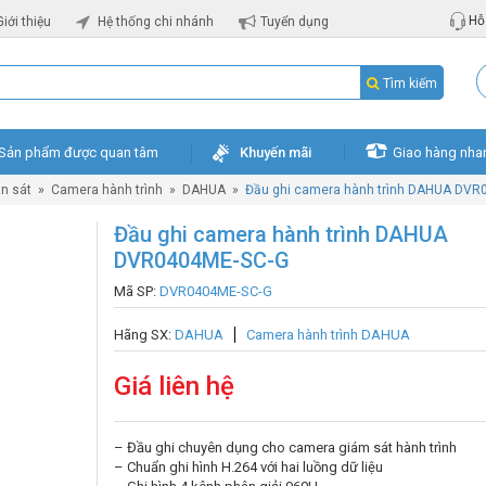
Hỗ 
Giới thiệu
Hệ thống chi nhánh
Tuyển dụng
Tìm kiếm
Sản phẩm được quan tâm
Khuyến mãi
Giao hàng nha
n sát
»
Camera hành trình
»
DAHUA
»
Đầu ghi camera hành trình DAHUA DVR
Đầu ghi camera hành trình DAHUA
DVR0404ME-SC-G
Mã SP:
DVR0404ME-SC-G
Hãng SX:
DAHUA
Camera hành trình DAHUA
Giá liên hệ
– Đầu ghi chuyên dụng cho camera giám sát hành trình
– Chuẩn ghi hình H.264 với hai luồng dữ liệu