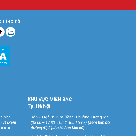
 CHÚNG TÔI
KHU VỰC MIỀN BẮC
Tp. Hà Nội
ng Nha
Số 22 Ngõ 19 Kim Đồng, Phường Tương Mai
ứ 7)
(
Xem
(08:00 – 17:30, Thứ 2 đến Thứ 7)
(
Xem bản đồ
10 810
đường đi
) (Quận Hoàng Mai cũ)