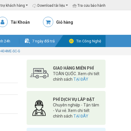
trợ khách hàng
Download tài liệu
Tra cứu bảo hành
Tài Khoản
Giỏ hàng
nh 24h
7 ngày đổi trả
Tin Công Nghệ
0404ME-SC-G
GIAO HÀNG MIỄN PHÍ
TOÀN QUỐC. Xem chi tiết
chính sách
TẠI ĐÂY
PHÍ DỊCH VỤ LẮP ĐẶT
Chuyên nghiệp - Tận tâm
- Vui vẻ. Xem chi tiết
chính sách
TẠI ĐÂY