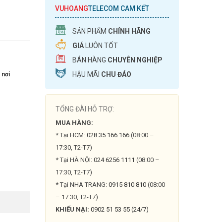
VUHOANG
TELECOM CAM KẾT
SẢN PHẨM
CHÍNH HÃNG
GIÁ
LUÔN TỐT
BÁN HÀNG
CHUYÊN NGHIỆP
HẬU MÃI
CHU ĐÁO
 nơi
TỔNG ĐÀI HỖ TRỢ:
MUA HÀNG:
* Tại HCM:
028 35 166 166
(08:00 –
17:30, T2-T7)
* Tại HÀ NỘI:
024 6256 1111
(08:00 –
17:30, T2-T7)
* Tại NHA TRANG:
0915 810 810
(08:00
– 17:30, T2-T7)
KHIẾU NẠI:
0902 51 53 55 (24/7)