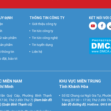
UY ĐỊNH
THÔNG TIN CÔNG TY
KẾT NỐI VỚI
ận
Giới thiệu công ty
nh
Tin tức công ty
hử sản phẩm
Tin tức công nghệ
 sản phẩm
Tin tuyển dụng
 thông tin
Liên hệ
 đặt, bảo trì
C MIỀN NAM
KHU VỰC MIỀN TRUNG
Chí Minh
Tỉnh Khánh Hòa
rần Quý Cáp, Phường Bình Thạnh
Số 02 Chung cư Ngô Gia Tự, Phườ
 17:30, Thứ 2 đến Thứ 7)
(
Xem bản đồ
Trang
(07:30 – 17:30, Thứ 2 đến Th
) (Quận Bình Thạnh cũ)
bản đồ đường đi
).
Hotline:
0915 8