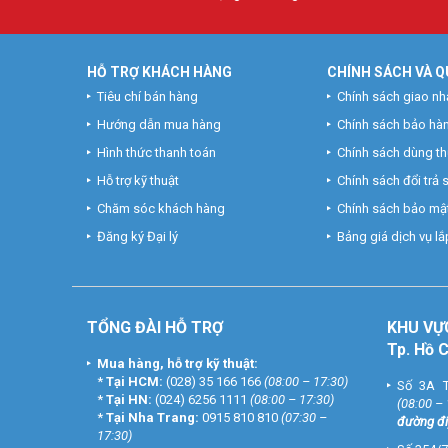
HỖ TRỢ KHÁCH HÀNG
CHÍNH SÁCH VÀ Q
Tiêu chí bán hàng
Chính sách giao nh
Hướng dẫn mua hàng
Chính sách bảo hà
Hình thức thanh toán
Chính sách dùng t
Hỗ trợ kỹ thuật
Chính sách đổi trả
Chăm sóc khách hàng
Chính sách bảo mật
Đăng ký Đại lý
Bảng giá dịch vụ lắp
TỔNG ĐÀI HỖ TRỢ
KHU
VỰ
Tp. Hồ 
Mua hàng, hỗ trợ kỹ thuật:
*
Tại HCM:
(028) 35 166 166
(08:00 – 17:30)
Số 3A T
*
Tại HN:
(024) 6256 1111
(08:00 – 17:30)
(08:00 –
*
Tại Nha Trang:
0915 810 810
(07:30 –
đường đi
17:30)