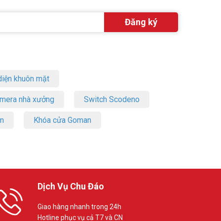
iện khuôn mặt
amera nhà xưởng
Switch Scodeno
on
Khóa cửa Goman
Dịch Vụ Chu Đáo
Giao hàng nhanh trong 24h
Hotline phục vụ cả T7 và CN