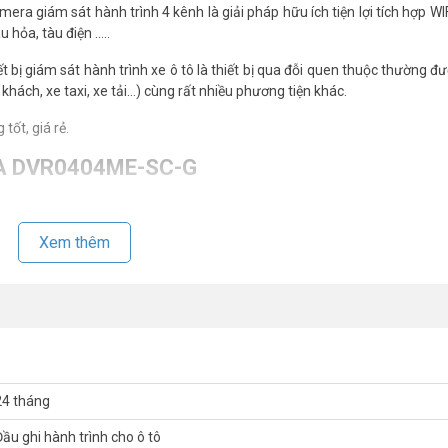
giám sát hành trình 4 kênh là giải pháp hữu ích tiện lợi tích hợp WI
 hỏa, tàu điện …..
ết bị giám sát hành trình xe ô tô là thiết bị qua đỗi quen thuộc thường đ
 khách, xe taxi, xe tải…) cùng rất nhiều phương tiện khác.
tốt, giá rẻ.
HUA DVR0404ME-SC-G
Xem thêm
24 tháng
n vui lòng liên hệ HOTLINE 1900 9259 để được hỗ trợ tốt nhất. Tham
Đầu ghi hành trình cho ô tô