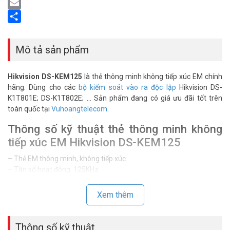
LinkedIn
Email
Share
Mô tả sản phẩm
Hikvision DS-KEM125
là thẻ thông minh không tiếp xúc EM chính
hãng. Dùng cho các
bộ kiểm soát vào ra độc lập
Hikvision DS-
K1T801E; DS-K1T802E; … Sản phẩm đang có giá ưu đãi tốt trên
toàn quốc tại
Vuhoangtelecom
.
Thông số kỹ thuật thẻ thông minh không
tiếp xúc EM Hikvision DS-KEM125
– Thẻ EM thông minh, không tiếp xúc
– Tần số hoạt động: 125KHz
– Chức năng: Đọc
– Khoảng cách cảm nhận: không quá 100mm
Xem thêm
– Nhiệt độ làm việc: -20 ℃ – + 75 ℃
– Kích thước (L × W × H): 86 x 86 x 28,9 mm (3,39 x 3,39 x 1,14 “)
– Cân nặng: 0.23kg (0.51lb)
Thông số kỹ thuật