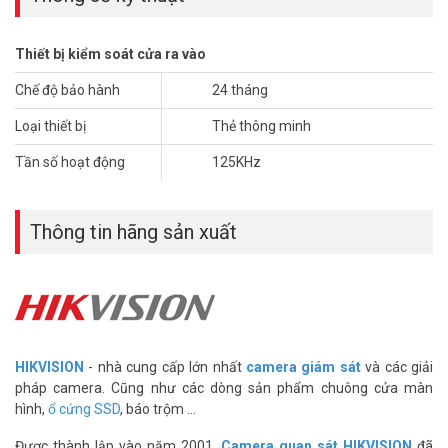
– Xuất xứ: Trung Quốc
– Bảo hành: 24 tháng
Thiết bị kiểm soát cửa ra vào
*** Xem thêm:
Khóa chốt cửa điện từ ONECAM DL-03BL có gì hot?
Chế độ bảo hành
24 tháng
Đặt mua hàng Online ngay Hikvision DS-KEM125 mới nhất, xin vui
lòng liên hệ HOTLINE
1900.9259
để được hỗ trợ tốt nhất. Tham
Loại thiết bị
Thẻ thông minh
khảo thêm hình ảnh tại
Facebook Vuhoangtelecom
nhé.
Tần số hoạt động
125KHz
Thông tin hãng sản xuất
HIKVISION
- nhà cung cấp lớn nhất
camera giám sát
và các giải
pháp camera. Cũng như các dòng sản phẩm chuông cửa màn
hình,
ổ cứng SSD
, báo trộm ...
Được thành lập vào năm 2001,
Camera quan sát HIKVISION
đã