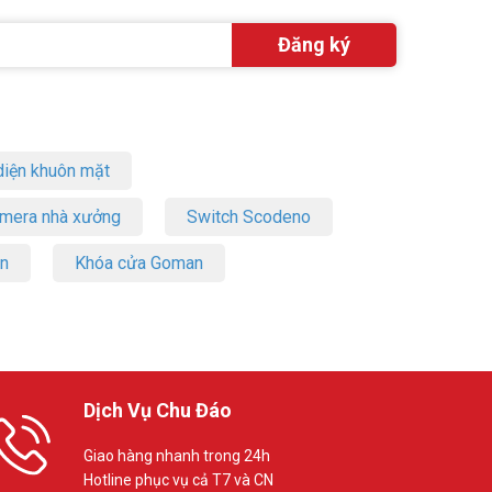
iện khuôn mặt
amera nhà xưởng
Switch Scodeno
on
Khóa cửa Goman
Dịch Vụ Chu Đáo
Giao hàng nhanh trong 24h
Hotline phục vụ cả T7 và CN