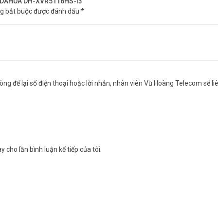
ênh DAHUA DH-XVR5116HS-I3
ng bắt buộc được đánh dấu
*
ng để lại số điện thoại hoặc lời nhắn, nhân viên Vũ Hoàng Telecom sẽ liê
y cho lần bình luận kế tiếp của tôi.