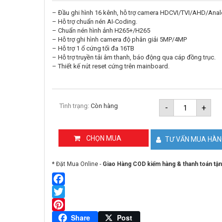
– Đầu ghi hình 16 kênh, hỗ trợ camera HDCVI/TVI/AHD/Analo
– Hỗ trợ chuẩn nén AI-Coding.
– Chuẩn nén hình ảnh H265+/H265
– Hỗ trợ ghi hình camera độ phân giải 5MP/4MP
– Hỗ trợ 1 ổ cứng tối đa 16TB
– Hỗ trợ truyền tải âm thanh, báo động qua cáp đồng trục.
– Thiết kế nút reset cứng trên mainboard.
Đầu
Tình trạng:
Còn hàng
-
+
ghi
hình
HDCVI
16
CHỌN MUA
TƯ VẤN MUA HÀ
kênh
DAHUA
DH-
* Đặt Mua Online -
Giao Hàng COD kiểm hàng & thanh toán tận
XVR5116H
I3
số
lượng
Facebook
Twitter
Pinterest
Share
Post