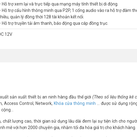
– Hỗ trợ xem lại và trực tiếp qua mạng máy tính thiết bị di động.
– Hỗ trợ cấu hình thông minh qua P2P, 1 cổng audio vào ra hỗ trợ đàm th
hiều, quản lý đồng thời 128 tài khoản kết nối.
– Hỗ trợ truyền tải âm thanh, báo động qua cáp đồng trục.
DC 12V
xuất sản xuất thiết bị an ninh hàng đầu thế giới
(Theo số liệu thống kê
m, Access Control, Network,
Khóa cửa thông minh
… được sử dụng rộng
g cộng…
chất lượng cao, thời gian sử dụng lâu dài đem lại sự tiện ích cho ngườ
nh mẽ với hơn 2000 chuyên gia, nhằm tối đa hóa giá trị cho khách hàng.