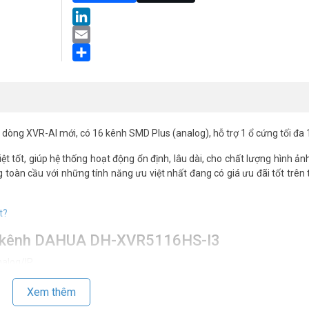
LinkedIn
Email
Share
dòng XVR-AI mới, có 16 kênh SMD Plus (analog), hỗ trợ 1 ổ cứng tối đa
hiệt tốt, giúp hệ thống hoạt động ổn định, lâu dài, cho chất lượng hình ản
 toàn cầu với những tính năng ưu việt nhất đang có giá ưu đãi tốt trên
t?
16 kênh DAHUA DH-XVR5116HS-I3
alog/IP.
ênh nhận diện khuôn mặt (analog) hoặc 16 kênh SMD Plus (analog).
Xem thêm
độ phân giải 5MP, 4MP, 1080p@ 25/30 fps, 720p@ 50/60 fps, 720p@ 25/3