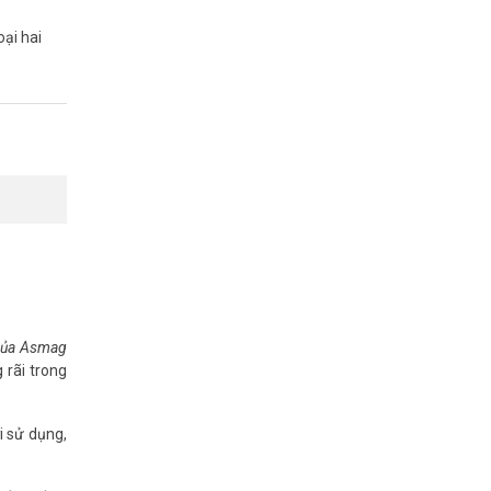
oại hai
 của Asmag
 rãi trong
i sử dụng,