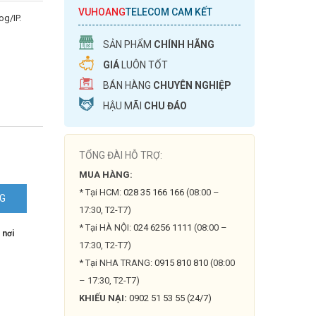
VUHOANG
TELECOM CAM KẾT
g/IP.
SẢN PHẨM
CHÍNH HÃNG
GIÁ
LUÔN TỐT
BÁN HÀNG
CHUYÊN NGHIỆP
HẬU MÃI
CHU ĐÁO
TỔNG ĐÀI HỖ TRỢ:
MUA HÀNG:
* Tại HCM:
028 35 166 166
(08:00 –
NG
17:30, T2-T7)
* Tại HÀ NỘI:
024 6256 1111
(08:00 –
 nơi
S-
17:30, T2-T7)
* Tại NHA TRANG:
0915 810 810
(08:00
– 17:30, T2-T7)
KHIẾU NẠI:
0902 51 53 55 (24/7)