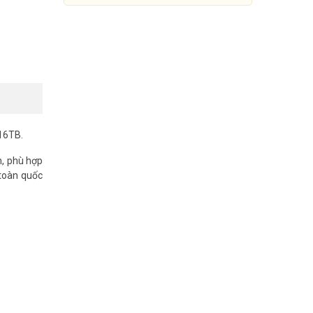
 16TB.
h, phù hợp
 toàn quốc
Đầu ghi hình HDCVI 16 kênh
DAHUA DH-XVR5116HS-I3
3.190.000đ
7.560.000đ
Mua Ngay
0 fps.