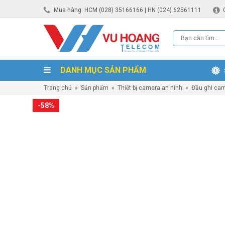
Mua hàng: HCM (028) 35166166 | HN (024) 62561111
DANH MỤC SẢN PHẨM
Trang chủ
»
Sản phẩm
»
Thiết bị camera an ninh
»
Đầu ghi ca
-58%