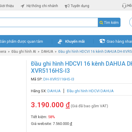
Hỗ 
Giới thiệu
Hệ thống chi nhánh
Tuyển dụng
Tìm kiếm
Sản phẩm được quan tâm
Khuyến mãi
Giao hàng nha
mera
»
Đầu ghi hình AI
»
DAHUA
»
Đầu ghi hình HDCVI 16 kênh DAHUA DH-XVR5
Đầu ghi hình HDCVI 16 kênh DAHUA D
XVR5116HS-I3
Mã SP:
DH-XVR5116HS-I3
Hãng SX:
DAHUA
Đầu ghi hình HDCVI DAHUA
3.190.000
đ
(Giá đã bao gồm VAT)
Tiết kiệm:
58%
Giá website: 7.560.000
đ