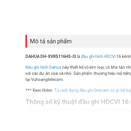
Mô tả sản phẩm
DAHUA DH-XVR5116HS-I3
là
đầu ghi hình HDCVI
16 kênh 
Đầu ghi hình Dahua
này thiết kế vỏ kim loại, có khe tản n
với các dự án vừa và nhỏ. Sản phẩm thương hiệu nổi tiếng
tại Vuhoangtelecom.
*** Xem thêm:
Tủ rack đựng đầu ghi Onecam có gì nổi bậ
Thông số kỹ thuật đầu ghi HDCVI 
– Đầu ghi hình 16 kênh, hỗ trợ camera HDCVI/TVI/AHD/An
– Hỗ trợ chuẩn nén AI-Coding.
– Hỗ trợ tối đa 2 kênh bảo vệ vành đai (analog) hoặc 2 k
– Chuẩn nén hình ảnh H265+/H265 với hai luồng dữ liệu 