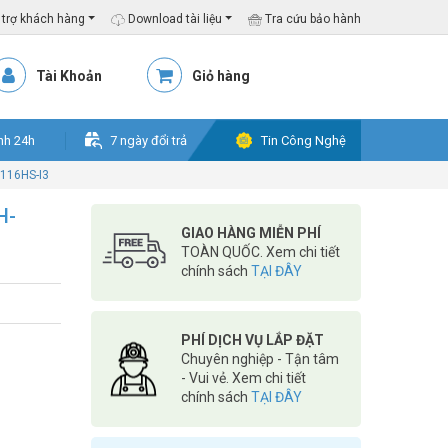
trợ khách hàng
Download tài liệu
Tra cứu bảo hành
Tài Khoản
Giỏ hàng
nh 24h
7 ngày đổi trả
Tin Công Nghệ
116HS-I3
H-
GIAO HÀNG MIỄN PHÍ
TOÀN QUỐC. Xem chi tiết
chính sách
TẠI ĐÂY
PHÍ DỊCH VỤ LẮP ĐẶT
Chuyên nghiệp - Tận tâm
- Vui vẻ. Xem chi tiết
chính sách
TẠI ĐÂY