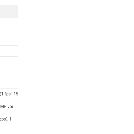
ps).
 và tư vấn
 (1 fps–15
6MP với
bps), 1