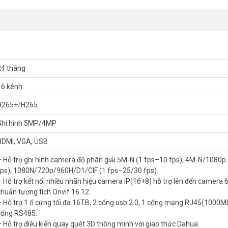
ps); 4M-N/1080p (1 fps–15 fps); 1080N/720p/960H/D1/CIF (1 fps–25/30 f
ên đến camera 6MP với chuẩn tương tích Onvif 16.12.
ạng RJ45(1000Mbps), 1 cổng RS485.
Dahua.
 động.
hỗ trợ đàm thoại hai chiều, quản lý đồng thời 128 tài khoản kết nối.
24 tháng
16 kênh
H265+/H265
 DAHUA
Ghi hình 5MP/4MP
giá rẻ, chất lượng tốt nhất toàn quốc. Cùng với đội ngũ kỹ thuật
giải pháp tối ưu nhất.
HDMI, VGA, USB
 nhất. Tham khảo thêm thông tin tại
Facebook Vuhoangtelecom
nhé.
– Hỗ trợ ghi hình camera độ phân giải 5M-N (1 fps–10 fps); 4M-N/1080p
fps); 1080N/720p/960H/D1/CIF (1 fps–25/30 fps).
– Hỗ trợ kết nối nhiều nhãn hiệu camera IP(16+8) hỗ trợ lên đến camera 
chuẩn tương tích Onvif 16.12.
– Hỗ trợ 1 ổ cứng tối đa 16TB, 2 cổng usb 2.0, 1 cổng mạng RJ45(1000M
cổng RS485.
– Hỗ trợ điều kiển quay quét 3D thông minh với giao thức Dahua.