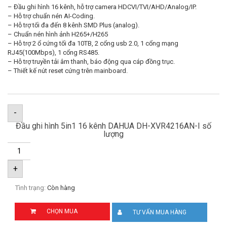
– Đầu ghi hình 16 kênh, hỗ trợ camera HDCVI/TVI/AHD/Analog/IP.
– Hỗ trợ chuẩn nén AI-Coding.
– Hỗ trợ tối đa đến 8 kênh SMD Plus (analog).
– Chuẩn nén hình ảnh H265+/H265
– Hỗ trợ 2 ổ cứng tối đa 10TB, 2 cổng usb 2.0, 1 cổng mạng
RJ45(100Mbps), 1 cổng RS485.
– Hỗ trợ truyền tải âm thanh, báo động qua cáp đồng trục.
– Thiết kế nút reset cứng trên mainboard.
-
Đầu ghi hình 5in1 16 kênh DAHUA DH-XVR4216AN-I số
lượng
+
Tình trạng:
Còn hàng
CHỌN MUA
TƯ VẤN MUA HÀNG