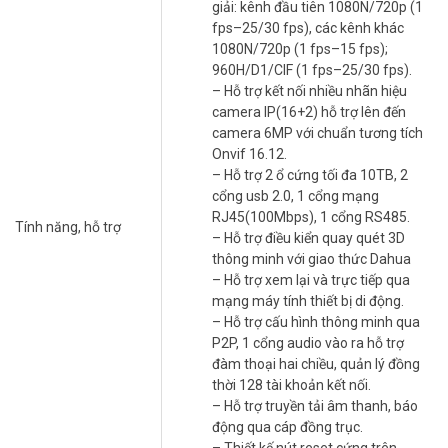
– Hỗ trợ truyền tải âm thanh, báo động qua cáp đồng trục.
giải: kênh đầu tiên 1080N/720p (1
– Thiết kế nút reset cứng trên mainboard.
fps–25/30 fps), các kênh khác
– Sản xuất tại Trung Quốc.
1080N/720p (1 fps–15 fps);
– Bảo hành: 24 tháng
960H/D1/CIF (1 fps–25/30 fps).
– Hỗ trợ kết nối nhiều nhãn hiệu
Vuhoangtelecom cam kết cung cấp
đầu ghi hình HDCVI DAHUA
giá
camera IP(16+2) hỗ trợ lên đến
rẻ, chất lượng tốt nhất toàn quốc. Cùng với đội ngũ kỹ thuật và tư
camera 6MP với chuẩn tương tích
vấn bán hàng chuyên nghiệp sẽ mang tới cho quý khách những giải
Onvif 16.12.
pháp tối ưu nhất.
– Hỗ trợ 2 ổ cứng tối đa 10TB, 2
cổng usb 2.0, 1 cổng mạng
Đặt hàng ngay DAHUA DH-XVR4216AN-I mới nhất, xin vui lòng liên
RJ45(100Mbps), 1 cổng RS485.
Tính năng, hỗ trợ
hệ HOTLINE
1900.9259
để được hỗ trợ chu đáo. Tham khảo thêm
– Hỗ trợ điều kiển quay quét 3D
hình ảnh tại
Facebook Vuhoangtelecom
nhé.
thông minh với giao thức Dahua
– Hỗ trợ xem lại và trực tiếp qua
mạng máy tính thiết bị di động.
– Hỗ trợ cấu hình thông minh qua
P2P, 1 cổng audio vào ra hỗ trợ
đàm thoại hai chiều, quản lý đồng
thời 128 tài khoản kết nối.
– Hỗ trợ truyền tải âm thanh, báo
động qua cáp đồng trục.