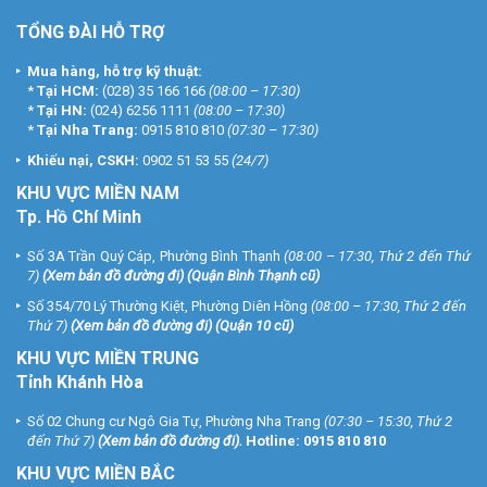
TỔNG ĐÀI HỖ TRỢ
Mua hàng, hỗ trợ kỹ thuật:
*
Tại HCM:
(028) 35 166 166
(08:00 – 17:30)
*
Tại HN:
(024) 6256 1111
(08:00 – 17:30)
*
Tại Nha Trang:
0915 810 810
(07:30 – 17:30)
Khiếu nại, CSKH:
0902 51 53 55
(24/7)
KHU
VỰC MIỀN NAM
Tp. Hồ Chí Minh
Số 3A Trần Quý Cáp, Phường Bình Thạnh
(08:00 – 17:30, Thứ 2 đến Thứ
7)
(
Xem bản đồ đường đi
) (Quận Bình Thạnh cũ)
Số 354/70 Lý Thường Kiệt, Phường Diên Hồng
(08:00 – 17:30, Thứ 2 đến
Thứ 7)
(
Xem bản đồ đường đi
) (Quận 10 cũ)
KHU VỰC MIỀN TRUNG
Tỉnh Khánh Hòa
Số 02 Chung cư Ngô Gia Tự, Phường Nha Trang
(07:30 – 15:30, Thứ 2
đến Thứ 7)
(
Xem bản đồ đường đi
).
Hotline:
0915 810 810
KHU VỰC MIỀN BẮC