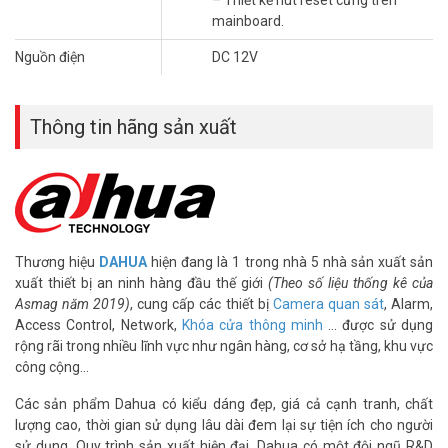
– Thiết kế nút reset cứng trên
mainboard.
Nguồn điện
DC 12V
Thông tin hãng sản xuất
Thương hiệu
DAHUA
hiện đang là 1 trong nhà 5 nhà sản xuất sản
xuất thiết bị an ninh hàng đầu thế giới
(Theo số liệu thống kê của
Asmag năm 2019)
, cung cấp các thiết bị
Camera quan sát
, Alarm,
Access Control, Network,
Khóa cửa thông minh
… được sử dụng
rộng rãi trong nhiều lĩnh vực như ngân hàng, cơ sở hạ tầng, khu vực
công cộng…
Các sản phẩm Dahua có kiểu dáng đẹp, giá cả cạnh tranh, chất
lượng cao, thời gian sử dụng lâu dài đem lại sự tiện ích cho người
sử dụng, Quy trình sản xuất hiện đại. Dahua có một đội ngũ R&D