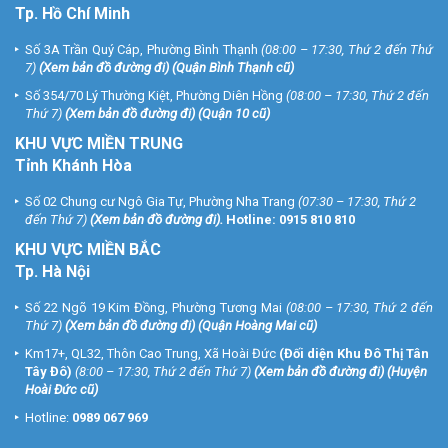
Tp. Hồ Chí Minh
Số 3A Trần Quý Cáp, Phường Bình Thạnh
(08:00 – 17:30, Thứ 2 đến Thứ
7)
(
Xem bản đồ đường đi
) (Quận Bình Thạnh cũ)
Số 354/70 Lý Thường Kiệt, Phường Diên Hồng
(08:00 – 17:30, Thứ 2 đến
Thứ 7)
(
Xem bản đồ đường đi
) (Quận 10 cũ)
KHU VỰC MIỀN TRUNG
Tỉnh Khánh Hòa
Số 02 Chung cư Ngô Gia Tự, Phường Nha Trang
(07:30 – 17:30, Thứ 2
đến Thứ 7)
(
Xem bản đồ đường đi
).
Hotline:
0915 810 810
KHU VỰC MIỀN BẮC
Tp. Hà Nội
Số 22 Ngõ 19 Kim Đồng, Phường Tương Mai
(08:00 – 17:30, Thứ 2 đến
Thứ 7)
(
Xem bản đồ đường đi
) (Quận Hoàng Mai cũ)
Km17+, QL32, Thôn Cao Trung, Xã Hoài Đức
(Đối diện Khu Đô Thị Tân
Tây Đô)
(8:00 – 17:30, Thứ 2 đến Thứ 7)
(
Xem bản đồ đường đi
) (Huyện
Hoài Đức cũ)
Hotline:
0989 067 969