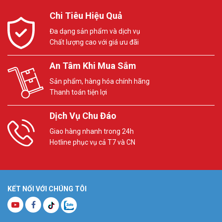
Chi Tiêu Hiệu Quả
Đa dạng sản phẩm và dịch vụ
Chất lượng cao với giá ưu đãi
An Tâm Khi Mua Sắm
Sản phẩm, hàng hóa chính hãng
Thanh toán tiện lợi
Dịch Vụ Chu Đáo
Giao hàng nhanh trong 24h
Hotline phục vụ cả T7 và CN
KẾT NỐI VỚI CHÚNG TÔI