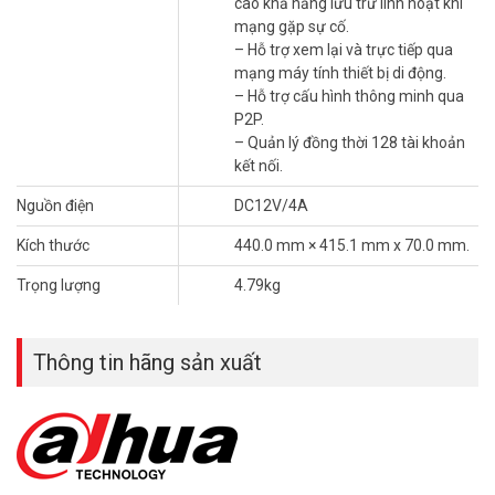
– Nhiệt độ hoạt động : -10°C ~ +55°C
cao khả năng lưu trữ linh hoạt khi
– Sản xuất tại Trung Quốc.
mạng gặp sự cố.
– Bảo hành: 24 tháng.
– Hỗ trợ xem lại và trực tiếp qua
mạng máy tính thiết bị di động.
Đặt mua hàng Online ngay hôm nay để được hỗ trợ giá tốt nhất.
– Hỗ trợ cấu hình thông minh qua
Tham khảo thêm thông tin tại
Facebook Vuhoangtelecom
nhé.
P2P.
– Quản lý đồng thời 128 tài khoản
kết nối.
Nguồn điện
DC12V/4A
Kích thước
440.0 mm × 415.1 mm x 70.0 mm.
Trọng lượng
4.79kg
Thông tin hãng sản xuất