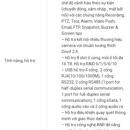
– Hỗ trợ 16 cổng báo động đầu vào và 8 cổng báo động đầu ra, với
chế độ cảnh báo theo sự kiện
các chế độ cảnh báo theo sự kiện (chuyển động, xâm nhập , mất
(chuyển động, xâm nhập , mất kết
kết nối) với các chứng năng Recording, PTZ, Tour, Alarm, Video
nối) với các chứng năng Recording,
Push, Email, FTP, Snapshot, Buzzer & Screen tips
PTZ, Tour, Alarm, Video Push,
– Hỗ trợ kết nối nhiều thương hiệu camera với chuẩn tương thích
Email, FTP, Snapshot, Buzzer &
Onvif 2.4.
Screen tips
– Hỗ trợ 8 slot ổ cứng, mỗi ổ tối đa 16 TB. Hỗ trợ RAID 0/1/5/6/10
– Hỗ trợ kết nối nhiều thương hiệu
– USB hỗ trợ 4 cổng , 2 cổng RJ4(10/100/1000M), 1 cổng RS232, 2
camera với chuẩn tương thích
cổng RS485 (1 port for half-duplex serial communication, 1 port
Onvif 2.4.
for full-duplex serial communication), 1 cổng eSata, 1 cổng audio
– Hỗ trợ 8 slot ổ cứng, mỗi ổ tối đa
Tính năng, hỗ trợ
vào và 2 cổng audio ra.
16 TB. Hỗ trợ RAID 0/1/5/6/10
– Hỗ trợ điều khiển quay quét thông minh với giao thức dahua.
– USB hỗ trợ 4 cổng , 2 cổng
– Hỗ trợ công nghệ ANR để nâng cao khả năng lưu trữ linh hoạt khi
RJ4(10/100/1000M), 1 cổng
mạng gặp sự cố.
RS232, 2 cổng RS485 (1 port for
– Hỗ trợ xem lại và trực tiếp qua mạng máy tính thiết bị di động.
half-duplex serial communication,
– Hỗ trợ cấu hình thông minh qua P2P.
1 port for full-duplex serial
– Quản lý đồng thời 128 tài khoản kết nối.
communication), 1 cổng eSata, 1
– Điện áp 100–240 VAC, 50-60 Hz. Công suất không ổ cứng 13W.
cổng audio vào và 2 cổng audio ra.
– Kích thước 439.9 mm × 457.9 mm x 89.0 mm.
– Hỗ trợ điều khiển quay quét thông
– Trọng lượng không ổ cứng 6.4KG.
minh với giao thức dahua.
– Chất liệu kim loại.
– Hỗ trợ công nghệ ANR để nâng