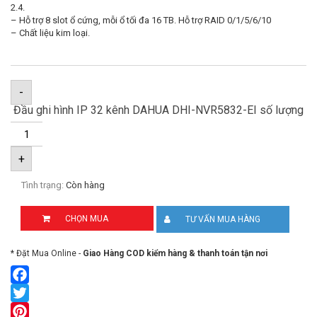
2.4.
– Hỗ trợ 8 slot ổ cứng, mỗi ổ tối đa 16 TB. Hỗ trợ RAID 0/1/5/6/10
– Chất liệu kim loại.
-
Đầu ghi hình IP 32 kênh DAHUA DHI-NVR5832-EI số lượng
+
Tình trạng:
Còn hàng
CHỌN MUA
TƯ VẤN MUA HÀNG
* Đặt Mua Online -
Giao Hàng COD kiểm hàng & thanh toán tận nơi
Facebook
Twitter