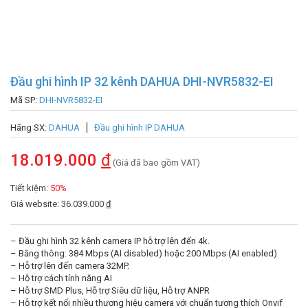
Đầu ghi hình IP 32 kênh DAHUA DHI-NVR5832-EI
Mã SP:
DHI-NVR5832-EI
Hãng SX:
DAHUA
Đầu ghi hình IP DAHUA
18.019.000
đ
(Giá đã bao gồm VAT)
Tiết kiệm:
50%
Giá website: 36.039.000
đ
– Đầu ghi hình 32 kênh camera IP hỗ trợ lên đến 4k.
– Băng thông: 384 Mbps (AI disabled) hoặc 200 Mbps (AI enabled)
– Hỗ trợ lên đến camera 32MP.
– Hỗ trợ cách tính năng AI
– Hỗ trợ SMD Plus, Hỗ trợ Siêu dữ liệu, Hỗ trợ ANPR
– Hỗ trợ kết nối nhiều thương hiệu camera với chuẩn tương thích Onvif