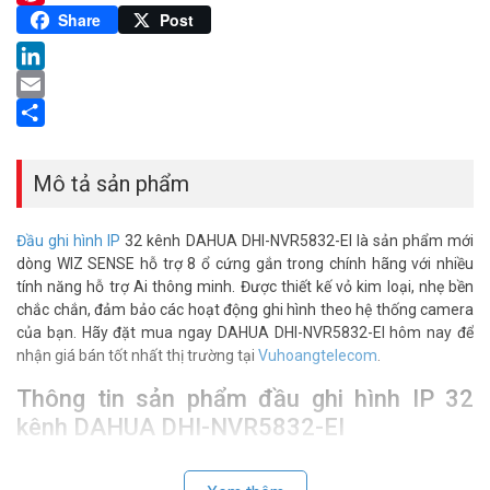
Pinterest
Share
Post
LinkedIn
Email
Share
Mô tả sản phẩm
Đầu ghi hình IP
32 kênh DAHUA DHI-NVR5832-EI là sản phẩm mới
dòng WIZ SENSE hỗ trợ 8 ổ cứng gắn trong chính hãng với nhiều
tính năng hỗ trợ Ai thông minh. Được thiết kế vỏ kim loại, nhẹ bền
chắc chắn, đảm bảo các hoạt động ghi hình theo hệ thống camera
của bạn. Hãy đặt mua ngay DAHUA DHI-NVR5832-EI hôm nay để
nhận giá bán tốt nhất thị trường tại
Vuhoangtelecom
.
Thông tin sản phẩm đầu ghi hình IP 32
kênh DAHUA DHI-NVR5832-EI
– Đầu ghi hình 32 kênh camera IP hỗ trợ lên đến 4k.
– Băng thông: 384 Mbps (AI disabled) hoặc 200 Mbps (AI enabled)