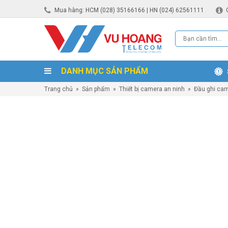
Mua hàng: HCM (028) 35166166 | HN (024) 62561111
DANH MỤC SẢN PHẨM
Trang chủ
»
Sản phẩm
»
Thiết bị camera an ninh
»
Đầu ghi ca