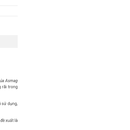
 của Asmag
 rãi trong
i sử dụng,
đề xuất là