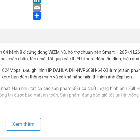
LinkedIn
Email
Share
 64 kênh 8 ổ cứng dòng WIZMIND, hỗ trợ chuẩn nén Smart H.265+/H.265
oại chắn chắn, tản nhiệt tốt giúp các thiết bị hoạt động ổn định, hiệu quả
 1024Mbps. Đầu ghi hình IP DAHUA DHI-NVR608H-64-XI là một sản phẩ
p xem ban đêm thông minh và có khả năng hiển thị hình ảnh đẹp hơn.
nhất. Hầu như tất cả các sản phẩm đều có chất lượng hình ảnh Full H
hông tin được bảo mật an toàn. Sản phẩm đang bán giá tốt tại hế thống
 64 kênh DAHUA DHI-NVR608H-64-XI
dòng WIZMIND
Xem thêm
4