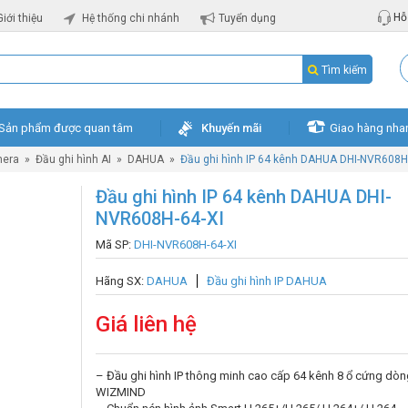
Hỗ 
Giới thiệu
Hệ thống chi nhánh
Tuyển dụng
Tìm kiếm
Sản phẩm được quan tâm
Khuyến mãi
Giao hàng nha
mera
»
Đầu ghi hình AI
»
DAHUA
»
Đầu ghi hình IP 64 kênh DAHUA DHI-NVR608H
Đầu ghi hình IP 64 kênh DAHUA DHI-
NVR608H-64-XI
Mã SP:
DHI-NVR608H-64-XI
Hãng SX:
DAHUA
Đầu ghi hình IP DAHUA
Giá liên hệ
– Đầu ghi hình IP thông minh cao cấp 64 kênh 8 ổ cứng dòn
WIZMIND