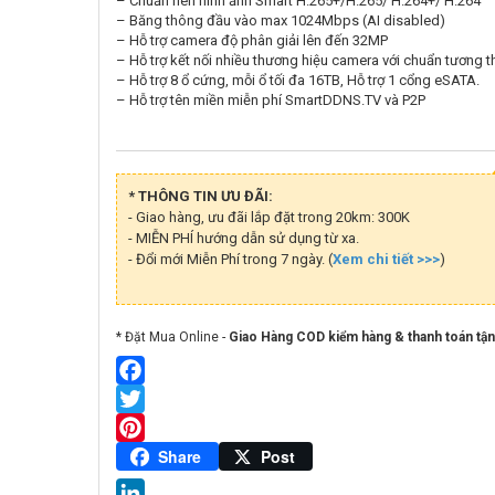
– Chuẩn nén hình ảnh Smart H.265+/H.265/ H.264+/ H.264
– Băng thông đầu vào max 1024Mbps (AI disabled)
– Hỗ trợ camera độ phân giải lên đến 32MP
– Hỗ trợ kết nối nhiều thương hiệu camera với chuẩn tương 
– Hỗ trợ 8 ổ cứng, mỗi ổ tối đa 16TB, Hỗ trợ 1 cổng eSATA.
– Hỗ trợ tên miền miễn phí SmartDDNS.TV và P2P
* THÔNG TIN ƯU ĐÃI:
- Giao hàng, ưu đãi lắp đặt trong 20km: 300K
- MIỄN PHÍ hướng dẫn sử dụng từ xa.
- Đổi mới Miễn Phí trong 7 ngày. (
Xem chi tiết >>>
)
* Đặt Mua Online -
Giao Hàng COD kiểm hàng & thanh toán tận
Facebook
Twitter
Pinterest
Share
Post