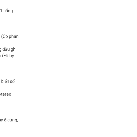
 1 cổng
a (Có phân
g đầu ghi
i (FR by
biển số.
Stereo
ay ổ cứng,