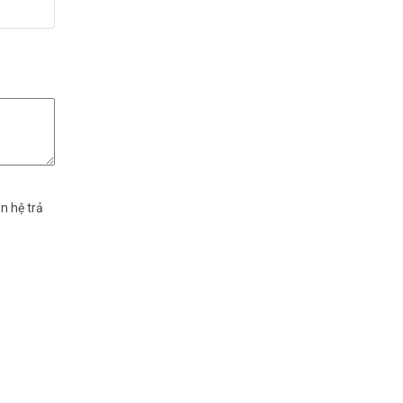
g
5
5 sao
n hệ trả