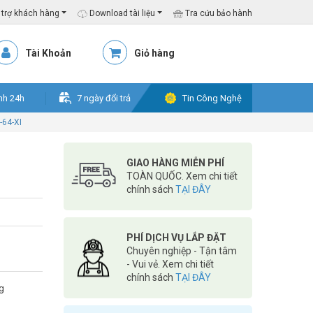
trợ khách hàng
Download tài liệu
Tra cứu bảo hành
Tài Khoản
Giỏ hàng
nh 24h
7 ngày đổi trả
Tin Công Nghệ
-64-XI
GIAO HÀNG MIỄN PHÍ
TOÀN QUỐC. Xem chi tiết
chính sách
TẠI ĐÂY
PHÍ DỊCH VỤ LẮP ĐẶT
Chuyên nghiệp - Tận tâm
- Vui vẻ. Xem chi tiết
chính sách
TẠI ĐÂY
g