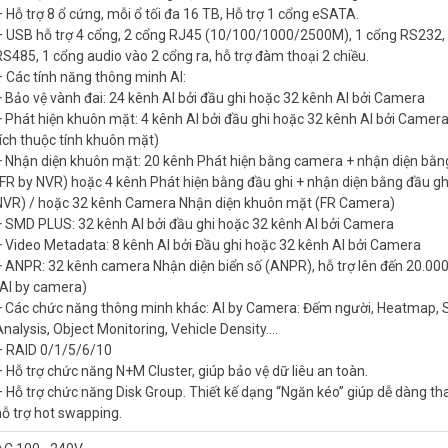
iúp dễ dàng thay ổ cứng, hỗ trợ hot swapping.
– Hỗ trợ 8 ổ cứng, mỗi ổ tối đa 16 TB, Hỗ trợ 1 cổng eSATA.
ng 18W
– USB hỗ trợ 4 cổng, 2 cổng RJ45 (10/100/1000/2500M), 1 cổng RS232,
RS485, 1 cổng audio vào 2 cổng ra, hỗ trợ đàm thoại 2 chiều.
– Các tính năng thông minh AI:
+ Bảo vệ vành đai: 24 kênh AI bởi đầu ghi hoặc 32 kênh AI bởi Camera
+ Phát hiện khuôn mặt: 4 kênh AI bởi đầu ghi hoặc 32 kênh AI bởi Camer
tích thuộc tính khuôn mặt)
+ Nhận diện khuôn mặt: 20 kênh Phát hiện bằng camera + nhận diện bằn
(FR by NVR) hoặc 4 kênh Phát hiện bằng đầu ghi + nhận diện bằng đầu gh
 nhất. Tham khảo thêm thông tin tại
Facebook Vuhoangtelecom
nhé.
NVR) / hoặc 32 kênh Camera Nhận diện khuôn mặt (FR Camera)
+ SMD PLUS: 32 kênh AI bởi đầu ghi hoặc 32 kênh AI bởi Camera
+ Video Metadata: 8 kênh AI bởi Đầu ghi hoặc 32 kênh AI bởi Camera
+ ANPR: 32 kênh camera Nhận diện biển số (ANPR), hỗ trợ lên đến 20.000 
(AI by camera)
+ Các chức năng thông minh khác: AI by Camera: Đếm người, Heatmap, 
Analysis, Object Monitoring, Vehicle Density….
– RAID 0/1/5/6/10
– Hỗ trợ chức năng N+M Cluster, giúp bảo vệ dữ liêu an toàn.
– Hỗ trợ chức năng Disk Group. Thiết kế dạng “Ngăn kéo” giúp dễ dàng th
hỗ trợ hot swapping.