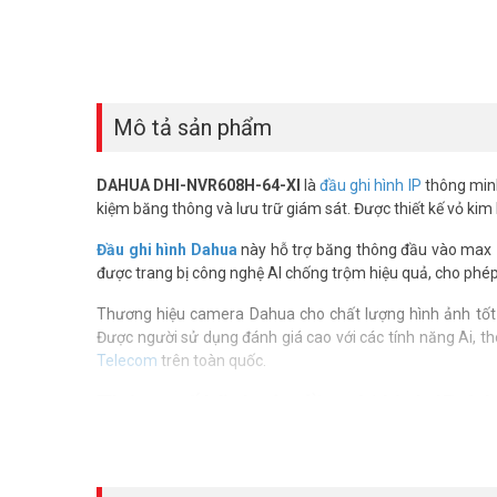
Mô tả sản phẩm
DAHUA DHI-NVR608H-64-XI
là
đầu ghi hình IP
thông minh
kiệm băng thông và lưu trữ giám sát. Được thiết kế vỏ kim l
Đầu ghi hình Dahua
này hỗ trợ băng thông đầu vào max
được trang bị công nghệ AI chống trộm hiệu quả, cho phé
Thương hiệu camera Dahua cho chất lượng hình ảnh tốt 
Được người sử dụng đánh giá cao với các tính năng Ai, t
Telecom
trên toàn quốc.
Thông số kỹ thuật đầu ghi hình IP
– Đầu ghi hình IP thông minh cao cấp 64 kênh 8 ổ cứng 
– Chuẩn nén hình ảnh Smart H.265+/H.265/ H.264+/ H.26
– Băng thông đầu vào max 1024Mbps (AI disabled)