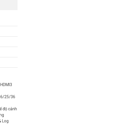
t kết nối)
m thoại 2
ghi + nhận
, HDMI3
/16/25/36
hế độ cảnh
ăng
& Log