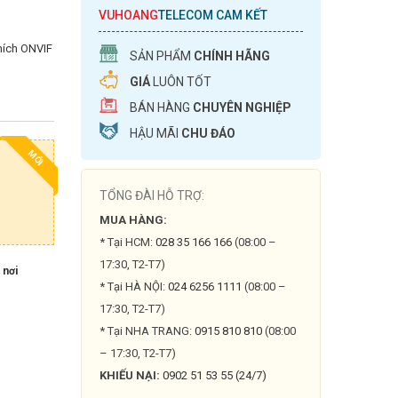
VUHOANG
TELECOM CAM KẾT
thích ONVIF
SẢN PHẨM
CHÍNH HÃNG
GIÁ
LUÔN TỐT
BÁN HÀNG
CHUYÊN NGHIỆP
HẬU MÃI
CHU ĐÁO
MỚI
TỔNG ĐÀI HỖ TRỢ:
MUA HÀNG:
* Tại HCM:
028 35 166 166
(08:00 –
17:30, T2-T7)
 nơi
* Tại HÀ NỘI:
024 6256 1111
(08:00 –
17:30, T2-T7)
* Tại NHA TRANG:
0915 810 810
(08:00
– 17:30, T2-T7)
KHIẾU NẠI:
0902 51 53 55 (24/7)