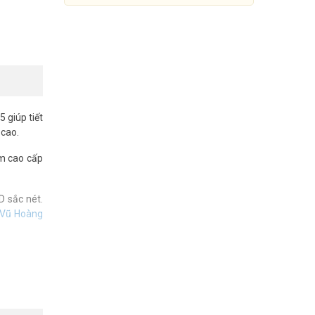
 giúp tiết
 cao.
m cao cấp
D sắc nét.
Vũ Hoàng
Đầu ghi hình IP 64 kênh DAHUA
DHI-NVR608H-64-XI
Đang cập nhật giá
Mua Ngay