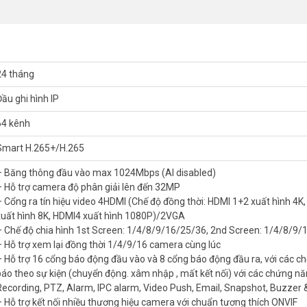
1+2 xuất hình 4K, HDMI3 xuất hình 8K, HDMI4 xuất hình 1080P)/2VGA
creen: 1/4/8/9/16/25/36
 ra, với các chế độ cảnh báo theo sự kiện (chuyển động. xâm nhập , mấ
24 tháng
deo Push, Email, Snapshot, Buzzer & Log
g thích ONVIF
Đầu ghi hình IP
.
 1 cổng RS232, 1 cổng RS485, 1 cổng audio vào 2 cổng ra, hỗ trợ đà
64 kênh
Smart H.265+/H.265
I bởi Camera
– Băng thông đầu vào max 1024Mbps (AI disabled)
h AI bởi Camera (Có phân tích thuộc tính khuôn mặt)
– Hỗ trợ camera độ phân giải lên đến 32MP
 nhận diện bằng đầu ghi (FR by NVR) hoặc 4 kênh Phát hiện bằng đầu 
– Cổng ra tín hiệu video 4HDMI (Chế độ đồng thời: HDMI 1+2 xuất hình 4K
hận diện khuôn mặt (FR Camera)
xuất hình 8K, HDMI4 xuất hình 1080P)/2VGA
Camera
– Chế độ chia hình 1st Screen: 1/4/8/9/16/25/36, 2nd Screen: 1/4/8/9
 bởi Camera
– Hỗ trợ xem lại đồng thời 1/4/9/16 camera cùng lúc
lên đến 20.000 biển số. (AI by camera)
– Hỗ trợ 16 cổng báo động đầu vào và 8 cổng báo động đầu ra, với các c
i, Heatmap, Stereo Analysis, Object Monitoring, Vehicle Density….
báo theo sự kiện (chuyển động. xâm nhập , mất kết nối) với các chứng n
Recording, PTZ, Alarm, IPC alarm, Video Push, Email, Snapshot, Buzzer 
àn.
– Hỗ trợ kết nối nhiều thương hiệu camera với chuẩn tương thích ONVIF