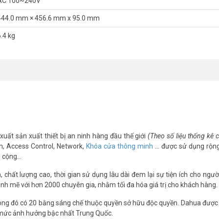
AC 100~240V
444.0 mm × 456.6 mm x 95.0 mm
6.4 kg
xuất sản xuất thiết bị an ninh hàng đầu thế giới
(Theo số liệu thống kê
m, Access Control, Network,
Khóa cửa thông minh
… được sử dụng rộng
g cộng…
chất lượng cao, thời gian sử dụng lâu dài đem lại sự tiện ích cho ngườ
nh mẽ với hơn 2000 chuyên gia, nhằm tối đa hóa giá trị cho khách hàng.
ng đó có 20 bằng sáng chế thuộc quyền sở hữu độc quyền. Dahua được 
 mức ảnh hưởng bậc nhất Trung Quốc.