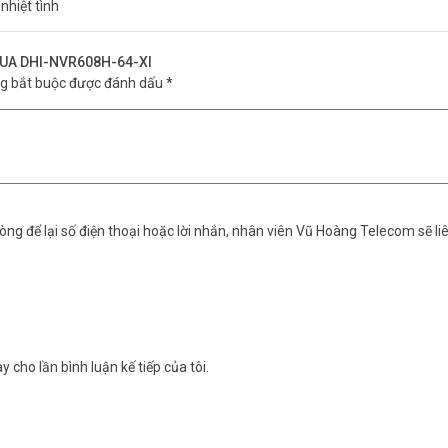
nhiệt tình
hạn
DAHUA DHI-NVR608H-64-XI
ng bắt buộc được đánh dấu
*
ng để lại số điện thoại hoặc lời nhắn, nhân viên Vũ Hoàng Telecom sẽ liê
y cho lần bình luận kế tiếp của tôi.