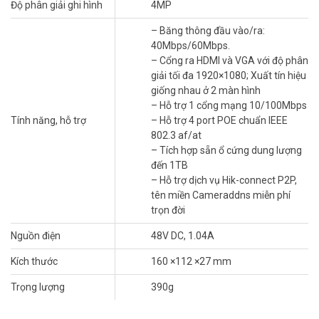
– Nguồn cấp: 48V DC, 1.04A
Độ phân giải ghi hình
4MP
– Kích thước: 160 ×112 ×27 mm
– Băng thông đầu vào/ra:
– Trọng lượng: 390g
40Mbps/60Mbps.
– Xuất xứ: Trung Quốc.
– Cổng ra HDMI và VGA với độ phân
– Bảo hành: 24 tháng.​
giải tối đa 1920×1080; Xuất tín hiệu
giống nhau ở 2 màn hình
Đặt hàng Online ngay Hikvision DS-E04NI-Q1/4P mới nhất, xin vui
– Hỗ trợ 1 cổng mạng 10/100Mbps
lòng liên hệ HOTLINE
1900.9259
để được hỗ trợ tốt nhất. Tham
Tính năng, hỗ trợ
– Hỗ trợ 4 port POE chuẩn IEEE
khảo thêm hình ảnh tại
Facebook Vuhoangtelecom
nhé!
802.3 af/at
– Tích hợp sẵn ổ cứng dung lượng
đến 1TB
– Hỗ trợ dịch vụ Hik-connect P2P,
tên miền Cameraddns miễn phí
trọn đời
Nguồn điện
48V DC, 1.04A
Kích thước
160 ×112 ×27 mm
Trọng lượng
390g