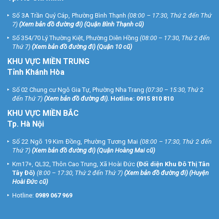
Số 3A Trần Quý Cáp, Phường Bình Thạnh
(08:00 – 17:30, Thứ 2 đến Thứ
7)
(
Xem bản đồ đường đi
) (Quận Bình Thạnh cũ)
Số 354/70 Lý Thường Kiệt, Phường Diên Hồng
(08:00 – 17:30, Thứ 2 đến
Thứ 7)
(
Xem bản đồ đường đi
) (Quận 10 cũ)
KHU VỰC MIỀN TRUNG
Tỉnh Khánh Hòa
Số 02 Chung cư Ngô Gia Tự, Phường Nha Trang
(07:30 – 15:30, Thứ 2
đến Thứ 7)
(
Xem bản đồ đường đi
).
Hotline:
0915 810 810
KHU VỰC MIỀN BẮC
Tp. Hà Nội
Số 22 Ngõ 19 Kim Đồng, Phường Tương Mai
(08:00 – 17:30, Thứ 2 đến
Thứ 7)
(
Xem bản đồ đường đi
) (Quận Hoàng Mai cũ)
Km17+, QL32, Thôn Cao Trung, Xã Hoài Đức
(Đối diện Khu Đô Thị Tân
Tây Đô)
(8:00 – 17:30, Thứ 2 đến Thứ 7)
(
Xem bản đồ đường đi
) (Huyện
Hoài Đức cũ)
Hotline:
0989 067 969