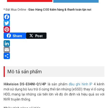
* Đặt Mua Online -
Giao Hàng COD kiểm hàng & thanh toán tận nơi
Facebook
Twitter
Pinterest
Share
Post
LinkedIn
Email
Share
Mô tả sản phẩm
Hikvision DS-E04NI-Q1/4P
là sản phẩm
đầu ghi hình IP
4 kênh
mới sử dụng bộ lưu trữ ổ cứng thể rắn nhúng (eSSD) thay vì ổ cứng
HDD, mang lại những cải tiến lớn về độ ổn định và hiệu quả so với
NVR truyền thống. ​