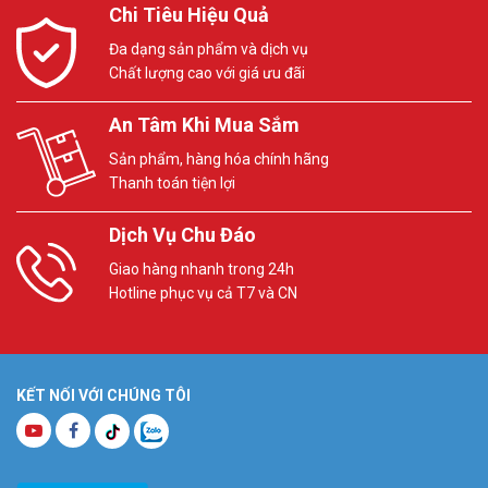
Chi Tiêu Hiệu Quả
Đa dạng sản phẩm và dịch vụ
Chất lượng cao với giá ưu đãi
An Tâm Khi Mua Sắm
Sản phẩm, hàng hóa chính hãng
Thanh toán tiện lợi
Dịch Vụ Chu Đáo
Giao hàng nhanh trong 24h
Hotline phục vụ cả T7 và CN
KẾT NỐI VỚI CHÚNG TÔI