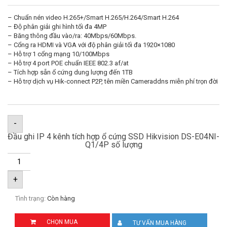
– Chuẩn nén video H.265+/Smart H.265/H.264/Smart H.264
– Độ phân giải ghi hình tối đa 4MP
– Băng thông đầu vào/ra: 40Mbps/60Mbps.
– Cổng ra HDMI và VGA với độ phân giải tối đa 1920×1080
– Hỗ trợ 1 cổng mạng 10/100Mbps
– Hỗ trợ 4 port POE chuẩn IEEE 802.3 af/at
– Tích hợp sẵn ổ cứng dung lượng đến 1TB
– Hỗ trợ dịch vụ Hik-connect P2P, tên miền Cameraddns miễn phí trọn đời
-
Đầu ghi IP 4 kênh tích hợp ổ cứng SSD Hikvision DS-E04NI-
Q1/4P số lượng
+
Tình trạng:
Còn hàng
CHỌN MUA
TƯ VẤN MUA HÀNG