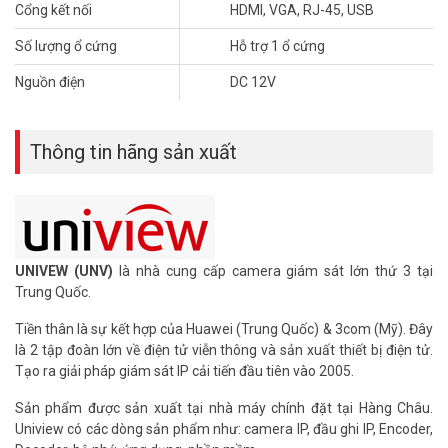
Tham khảo các kênh thông tin khác:
Cổng kết nối
HDMI, VGA, RJ-45, USB
– Facebook:
https://www.facebook.com/vuhoangtelecom/
– Youtube:
https://www.youtube.com/c/VuhoangTVChannel
Số lượng ổ cứng
Hỗ trợ 1 ổ cứng
– Website:
https://vuhoangtelecom.vn/
Nguồn điện
DC 12V
Thông tin hãng sản xuất
UNIVEW (UNV)
là nhà cung cấp camera giám sát lớn thứ 3 tại
Trung Quốc.
Tiền thân là sự kết hợp của Huawei (Trung Quốc) & 3com (Mỹ). Đây
là 2 tập đoàn lớn về điện tử viễn thông và sản xuất thiết bị điện tử.
Tạo ra giải pháp giám sát IP cải tiến đầu tiên vào 2005.
Sản phẩm được sản xuất tại nhà máy chính đặt tại Hàng Châu.
Uniview có các dòng sản phẩm như: camera IP, đầu ghi IP, Encoder,