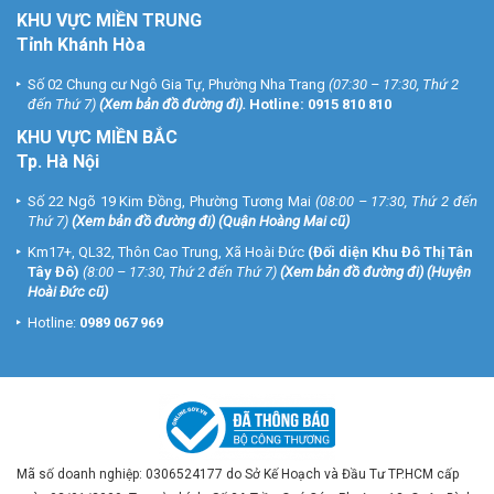
KHU VỰC MIỀN TRUNG
Tỉnh Khánh Hòa
Số 02 Chung cư Ngô Gia Tự, Phường Nha Trang
(07:30 – 17:30, Thứ 2
đến Thứ 7)
(
Xem bản đồ đường đi
).
Hotline:
0915 810 810
KHU VỰC MIỀN BẮC
Tp. Hà Nội
Số 22 Ngõ 19 Kim Đồng, Phường Tương Mai
(08:00 – 17:30, Thứ 2 đến
Thứ 7)
(
Xem bản đồ đường đi
) (Quận Hoàng Mai cũ)
Km17+, QL32, Thôn Cao Trung, Xã Hoài Đức
(Đối diện Khu Đô Thị Tân
Tây Đô)
(8:00 – 17:30, Thứ 2 đến Thứ 7)
(
Xem bản đồ đường đi
) (Huyện
Hoài Đức cũ)
Hotline:
0989 067 969
Mã số doanh nghiệp: 0306524177 do Sở Kế Hoạch và Đầu Tư TP.HCM cấp