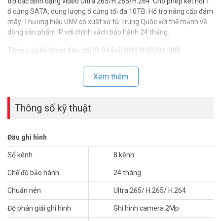
trợ các định dạng video Ultra 265/H.265/H.264. Cho phép kết nối 1
ổ cứng SATA, dung lượng ổ cứng tối đa 10TB. Hỗ trợ nâng cấp đám
mây. Thương hiệu UNV có xuất xứ từ Trung Quốc với thế mạnh về
dòng sản phẩm IP với chính sách bảo hành 24 tháng.
Thông số kỹ thuật đầu ghi IP 8 kênh UNV NVR301-08B
– Hỗ trợ các định dạng video Ultra 265/H.265/H.264.
– 8 kênh đầu vào.
Xem thêm
– Hỗ trợ Camera IP của bên thứ ba với chuẩn ONVIF: Profile S,
Profile G, Profile C, Profile Q, Profile A, Profile T
– Hỗ trợ 1 kênh HDMI, 1 kên VGA.
Thông số kỹ thuật
– Kết xuất đồng thời HDMI và VGA.
– Ghi hình độ phân giải lên đến 2 megapixel.
– 1 SATA HDD lên đến 10TB.
Đầu ghi hình
– Hỗ trợ nâng cấp đám mây.
– Chất liệu: vỏ sắt.
Số kênh
8 kênh
– Xuất xứ: Trung Quốc.
Chế độ bảo hành
24 tháng
– Bảo hành: 24 tháng.
Chuẩn nén
Ultra 265/ H.265/ H.264
Để cập nhật thông tin giá đầu ghi hình UNV mới nhất, quý khách
hàng vui lòng liên hệ HOTLINE 1900 9259 để được hỗ trợ tốt nhất.
Độ phân giải ghi hình
Ghi hình camera 2Mp