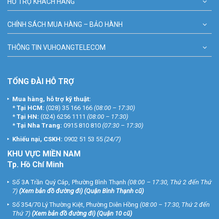
HỖ TRỢ KHÁCH HÀNG
CHÍNH SÁCH MUA HÀNG – BẢO HÀNH
THÔNG TIN VUHOANGTELECOM
TỔNG ĐÀI HỖ TRỢ
Mua hàng, hỗ trợ kỹ thuật:
*
Tại HCM:
(028) 35 166 166
(08:00 – 17:30)
*
Tại HN:
(024) 6256 1111
(08:00 – 17:30)
*
Tại Nha Trang:
0915 810 810
(07:30 – 17:30)
Khiếu nại, CSKH:
0902 51 53 55
(24/7)
KHU
VỰC MIỀN NAM
Tp. Hồ Chí Minh
Số 3A Trần Quý Cáp, Phường Bình Thạnh
(08:00 – 17:30, Thứ 2 đến Thứ
7)
(
Xem bản đồ đường đi
) (Quận Bình Thạnh cũ)
Số 354/70 Lý Thường Kiệt, Phường Diên Hồng
(08:00 – 17:30, Thứ 2 đến
Thứ 7)
(
Xem bản đồ đường đi
) (Quận 10 cũ)