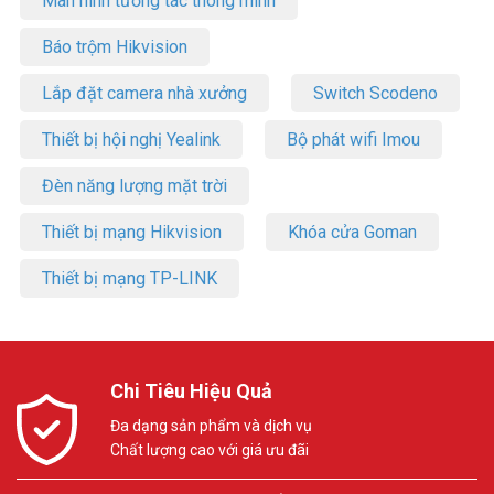
Màn hình tương tác thông minh
Báo trộm Hikvision
Lắp đặt camera nhà xưởng
Switch Scodeno
Thiết bị hội nghị Yealink
Bộ phát wifi Imou
Đèn năng lượng mặt trời
Thiết bị mạng Hikvision
Khóa cửa Goman
Thiết bị mạng TP-LINK
Chi Tiêu Hiệu Quả
Đa dạng sản phẩm và dịch vụ
Chất lượng cao với giá ưu đãi