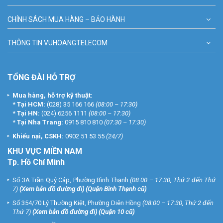
CHÍNH SÁCH MUA HÀNG – BẢO HÀNH
THÔNG TIN VUHOANGTELECOM
TỔNG ĐÀI HỖ TRỢ
Mua hàng, hỗ trợ kỹ thuật:
*
Tại HCM:
(028) 35 166 166
(08:00 – 17:30)
*
Tại HN:
(024) 6256 1111
(08:00 – 17:30)
*
Tại Nha Trang:
0915 810 810
(07:30 – 17:30)
Khiếu nại, CSKH:
0902 51 53 55
(24/7)
KHU
VỰC MIỀN NAM
Tp. Hồ Chí Minh
Số 3A Trần Quý Cáp, Phường Bình Thạnh
(08:00 – 17:30, Thứ 2 đến Thứ
7)
(
Xem bản đồ đường đi
) (Quận Bình Thạnh cũ)
Số 354/70 Lý Thường Kiệt, Phường Diên Hồng
(08:00 – 17:30, Thứ 2 đến
Thứ 7)
(
Xem bản đồ đường đi
) (Quận 10 cũ)