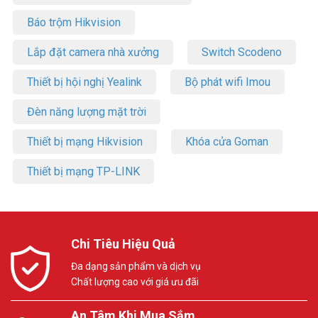
Báo trộm Hikvision
Lắp đặt camera nhà xưởng
Switch Scodeno
Thiết bị hội nghị Yealink
Bộ phát wifi Imou
Đèn năng lượng mặt trời
Thiết bị mạng Hikvision
Khóa cửa Goman
Thiết bị mạng TP-LINK
Chi Tiêu Hiệu Quả
Đa dạng sản phẩm và dịch vụ
Chất lượng cao với giá ưu đãi
An Tâm Khi Mua Sắm