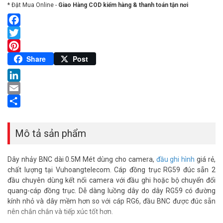
* Đặt Mua Online -
Giao Hàng COD kiểm hàng & thanh toán tận nơi
Facebook
Twitter
Pinterest
Share
Post
LinkedIn
Email
Share
Mô tả sản phẩm
Dây nhảy BNC dài 0.5M Mét dùng cho camera,
đầu ghi hình
giá rẻ,
chất lượng tại Vuhoangtelecom. Cáp đồng trục RG59 đúc sẵn 2
đầu chuyên dùng kết nối camera với đầu ghi hoặc bộ chuyển đổi
quang-cáp đồng trục. Dễ dàng luồng dây do dây RG59 có đường
kính nhỏ và dây mềm hơn so với cáp RG6, đầu BNC được đúc sẵn
nên chắn chắn và tiếp xúc tốt hơn.