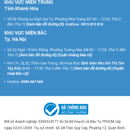
KHU VỰC MIỀN TRUNG
Tỉnh Khánh Hòa
Số 02 Chung cư Ngô Gia Tự, Phường Nha Trang
(07:30 – 15:30, Thứ 2
đến Thứ 7)
(
Xem bản đồ đường đi
).
Hotline:
0915 810 810
KHU VỰC MIỀN BẮC
Tp. Hà Nội
Số 22 Ngõ 19 Kim Đồng, Phường Tương Mai
(08:00 – 17:30, Thứ 2 đến
Thứ 7)
(
Xem bản đồ đường đi
) (Quận Hoàng Mai cũ)
Km17+, QL32, Thôn Cao Trung, Xã Hoài Đức
(Đối diện Khu Đô Thị Tân
Tây Đô)
(8:00 – 17:30, Thứ 2 đến Thứ 7)
(
Xem bản đồ đường đi
) (Huyện
Hoài Đức cũ)
Hotline:
0989 067 969
Mã số doanh nghiệp: 0306524177 do Sở Kế Hoạch và Đầu Tư TP.HCM cấp
ngày 02/01/2009. Trụ sở chính: Số 3A Trần Quý Cáp, Phường 12, Quận Bình