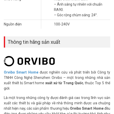
– Góc rộng chùm sáng: 24°.
– Ánh sáng tự nhiên với chuẩn
– Điều chỉnh độ sáng: 3% -100%.
RA90.
– Công suất định mức: 7W.
– Góc rộng chùm sáng: 24°.
– Kích thước: 96mm x 46mm.
Nguồn điện
100-240V
– Kích thước khoét lỗ: 75~85mm.
– Xuất xứ: Trung Quốc.
– Bảo hành: 24 tháng.
Thông tin hãng sản xuất
Đặt mua Online ngay sản phẩm Orvibo DT40Z07A mới nhất, quý
khách hàng vui lòng liên hệ HOTLINE 1900 9259 để được hỗ trợ tốt
nhất. Tham khảo thêm hình ảnh tại
Facebook Vuhoangtelecom
nhé.
Orvibo Smart Home
được nghiên cứu và phát triển bởi Công ty
TNHH Công Nghệ Shenzhen Orvibo – một trong những nhà sản
xuất thiết bị Smart home
xuất xứ từ Trung Quốc
, thuộc Top 5 thế
giới.
Là một trong những công ty được đánh giá cao trong lĩnh vực sản
xuất các thiết bị và giải pháp về nhà thông minh được ưa chuộng
nhất hiện nay, các sản phẩm thương hiệu
Orvibo Smart Home
đều
đáp ứng được những yêu cầu khắt khe của thị trường khó tính như