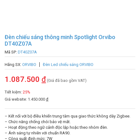
Đèn chiếu sáng thông minh Spotlight Orvibo
DT40Z07A
Mã SP:
DT40Z07A
Hãng SX:
ORVIBO
Đèn Led chiếu sáng ORVIBO
1.087.500
đ
(Giá đã bao gồm VAT)
Tiết kiệm:
25%
Giá website: 1.450.000
đ
– Kết nối với bộ điều khiển trung tâm qua giao thức không dây Zigbee.
– Chức năng chống chói bảo vệ mắt.
– Hoạt động theo ngữ cảnh độc lập hoặc theo nhóm đèn.
– Ánh sáng tự nhiên với chuẩn RA90.
– Công suất định mức: 7W