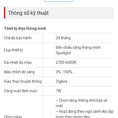
Tính năng
Thông số kỹ thuật
– Không nhấp nháy đèn khi bật đèn, điện áp yếu.
– Chức năng chống chói bảo vệ mắt.
Thiết bị điện thông minh
– Hoạt động theo ngữ cảnh độc lập hoặc theo nhóm đèn.
– Ánh sáng tự nhiên với chuẩn RA90.
Chế độ bảo hành
24 tháng
– Vị trí lắp: Trần nhà góc sáng 24 độ.
Đèn chiếu sáng thông minh
Loại thiết bị
Hệ thống chiếu sáng thông minh ORVIBO
giúp cải thiện chất
Spotlight
lượng giấc ngủ của gia đình, dù là sớm một ngày tràn đầy năng
lượng hoặc một ngày làm việc và học tập tập trung hơn, nó có thể
Dải nhiệt độ màu
2700-6000K
cung cấp nhiều nhất trải nghiệm ánh sáng thoải mái.
Điều chỉnh độ sáng
3% -100%.
Thông số kỹ thuật đèn chiếu sáng thông
Giao thức truyền thông
Zigbee
minh siêu mỏng Smart Spotlight Orvibo
DT40Z07A
Công suất định mức
7W
– Kết nối với bộ điều khiển trung tâm qua giao thức không dây
– Chức năng chống chói bảo vệ
Zigbee.
mắt.
– Chỉ số hoàn màu >90.
– Hoạt động theo ngữ cảnh độc lập
– Dải nhiệt độ màu: 2700-6000K.
Chức năng
hoặc theo nhóm đèn.