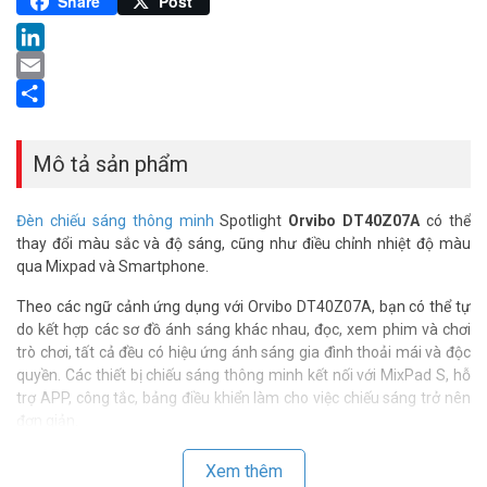
Pinterest
Share
Post
LinkedIn
Email
Share
Mô tả sản phẩm
Đèn chiếu sáng thông minh
Spotlight
Orvibo DT40Z07A
có thể
thay đổi màu sắc và độ sáng, cũng như điều chỉnh nhiệt độ màu
qua Mixpad và Smartphone.
Theo các ngữ cảnh ứng dụng với Orvibo DT40Z07A, bạn có thể tự
do kết hợp các sơ đồ ánh sáng khác nhau, đọc, xem phim và chơi
trò chơi, tất cả đều có hiệu ứng ánh sáng gia đình thoải mái và độc
quyền. Các thiết bị chiếu sáng thông minh kết nối với MixPad S, hỗ
trợ APP, công tắc, bảng điều khiển làm cho việc chiếu sáng trở nên
đơn giản.
>>> Xem thêm:
Nhà thông minh
| Smart Home chính hãng –
Xem thêm
Giá rẻ hấp dẫn