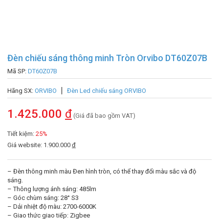
Đèn chiếu sáng thông minh Tròn Orvibo DT60Z07B
Mã SP:
DT60Z07B
Hãng SX:
ORVIBO
Đèn Led chiếu sáng ORVIBO
1.425.000
đ
(Giá đã bao gồm VAT)
Tiết kiệm:
25%
Giá website: 1.900.000
đ
– Đèn thông minh màu Đen hình tròn, có thể thay đổi màu sắc và độ
sáng.
– Thông lượng ánh sáng: 485lm
– Góc chùm sáng: 28° S3
– Dải nhiệt độ màu: 2700-6000K
– Giao thức giao tiếp: Zigbee