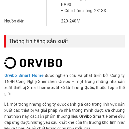
minh tròn gắn trên bề mặt S3 Orvibo
RA90.
– Góc chùm sáng: 28° S3
DT60Z07B
Nguồn điện
220-240 V
– Màu sắc: Đen
– Thông lượng ánh sáng: 485lm
– Góc chùm sáng: 28° S3
– Dải nhiệt độ màu: 2700-6000K
Thông tin hãng sản xuất
– Chỉ số hoàn màu: Ra>90
– Giao thức giao tiếp: Zigbee
– Công suất: 7W
– Điện áp: 220-240V
– Kích thước: 75mm x 75mm x 95mm
Orvibo Smart Home
được nghiên cứu và phát triển bởi Công ty
– Kích thước lỗ: 75mm
TNHH Công Nghệ Shenzhen Orvibo – một trong những nhà sản
– Xuất xứ: Trung Quốc.
xuất thiết bị Smart home
xuất xứ từ Trung Quốc
, thuộc Top 5 thế
– Bảo hành: 24 tháng.
giới.
Đặt mua Online ngay sản phẩm Orvibo DT60Z07B mới nhất, quý
Là một trong những công ty được đánh giá cao trong lĩnh vực sản
khách hàng vui lòng liên hệ HOTLINE 1900 9259 để được hỗ trợ tốt
xuất các thiết bị và giải pháp về nhà thông minh được ưa chuộng
nhất. Tham khảo thêm hình ảnh tại
Facebook Vuhoangtelecom
nhất hiện nay, các sản phẩm thương hiệu
Orvibo Smart Home
đều
nhé.
đáp ứng được những yêu cầu khắt khe của thị trường khó tính như
Mỹ và Châu Âu về chất lượng cũng như mẫu mã.