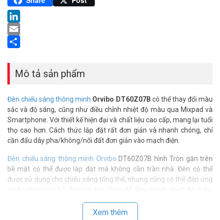
Share
Post
LinkedIn
Email
Share
Mô tả sản phẩm
Đèn chiếu sáng thông minh
Orvibo DT60Z07B
có thể thay đổi màu
sắc và độ sáng, cũng như điều chỉnh nhiệt độ màu qua Mixpad và
Smartphone. Với thiết kế hiện đại và chất liệu cao cấp, mang lại tuổi
thọ cao hơn. Cách thức lắp đặt rất đơn giản và nhanh chóng, chỉ
cần đấu dây pha/không/nối đất đơn giản vào mạch điện.
Đèn chiếu sáng thông minh Orvibo
DT60Z07B hình Tròn gắn trên
bề mặt có thể được lắp đặt mà không cần trần nhà. Đèn có thể
được sử dụng cho chiếu sáng tổng thể, nhưng cũng có thể đáp ứng
chiếu sáng cục bộ. Bạn có tùy chọn để điều chỉnh nhiệt độ màu,
cường độ ánh sáng, bạn có thể lập trình để bật/tắt và nó có thể
được kết nối cùng với các thiết bị thông minh ORVIBO khác trong
Xem thêm