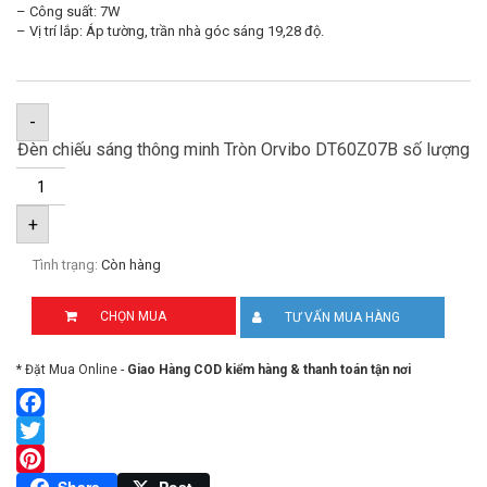
– Công suất: 7W
– Vị trí lắp: Áp tường, trần nhà góc sáng 19,28 độ.
-
Đèn chiếu sáng thông minh Tròn Orvibo DT60Z07B số lượng
+
Tình trạng:
Còn hàng
CHỌN MUA
TƯ VẤN MUA HÀNG
* Đặt Mua Online -
Giao Hàng COD kiểm hàng & thanh toán tận nơi
Facebook
Twitter
Pinterest