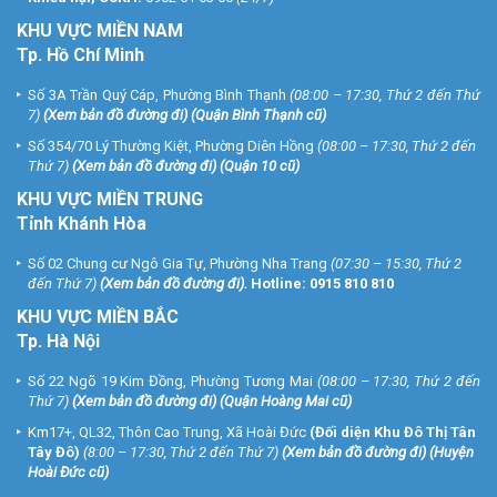
KHU
VỰC MIỀN NAM
Tp. Hồ Chí Minh
Số 3A Trần Quý Cáp, Phường Bình Thạnh
(08:00 – 17:30, Thứ 2 đến Thứ
7)
(
Xem bản đồ đường đi
) (Quận Bình Thạnh cũ)
Số 354/70 Lý Thường Kiệt, Phường Diên Hồng
(08:00 – 17:30, Thứ 2 đến
Thứ 7)
(
Xem bản đồ đường đi
) (Quận 10 cũ)
KHU VỰC MIỀN TRUNG
Tỉnh Khánh Hòa
Số 02 Chung cư Ngô Gia Tự, Phường Nha Trang
(07:30 – 15:30, Thứ 2
đến Thứ 7)
(
Xem bản đồ đường đi
).
Hotline:
0915 810 810
KHU VỰC MIỀN BẮC
Tp. Hà Nội
Số 22 Ngõ 19 Kim Đồng, Phường Tương Mai
(08:00 – 17:30, Thứ 2 đến
Thứ 7)
(
Xem bản đồ đường đi
) (Quận Hoàng Mai cũ)
Km17+, QL32, Thôn Cao Trung, Xã Hoài Đức
(Đối diện Khu Đô Thị Tân
Tây Đô)
(8:00 – 17:30, Thứ 2 đến Thứ 7)
(
Xem bản đồ đường đi
) (Huyện
Hoài Đức cũ)