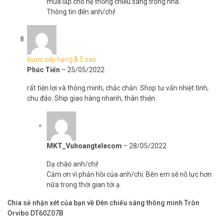
mua lắp cho hệ thống chiếu sáng trong nhà.
Thông tin đến anh/chị!
Được xếp hạng
5
5 sao
Phúc Tiến
–
25/05/2022
rất tiện lợi và thông minh, chắc chắn. Shop tư vấn nhiệt tình,
chu đáo. Ship giao hàng nhanh, thân thiện.
MKT_Vuhoangtelecom
–
28/05/2022
Dạ chào anh/chị!
Cảm ơn vì phản hồi của anh/chị. Bên em sẽ nỗ lực hơn
nữa trong thời gian tới ạ.
Chia sẻ nhận xét của bạn về Đèn chiếu sáng thông minh Tròn
Orvibo DT60Z07B