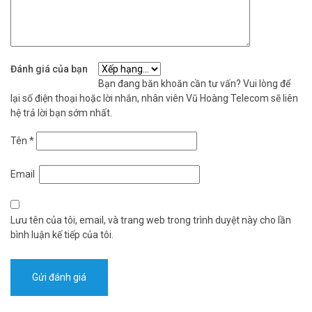
Đèn năng lượng mặt trời JINDIAN JD-Z500 phủ sáng 200 m², giữ
sáng đến 3 ngày mưa, vỏ nhôm đúc chuẩn IP68 bền theo thời gian.
Không cần kéo dây điện, không phát sinh tiền điện hàng tháng, lắp
một lần dùng lâu dài. Liên hệ Vũ Hoàng Telecom ngay để được tư
vấn chọn đúng model và nhận báo giá lắp đặt hôm nay. Tham khảo
Đánh giá của bạn
thêm thông tin tại
Facebook Vuhoangtelecom
nhé.
Bạn đang băn khoăn cần tư vấn? Vui lòng để
lại số điện thoại hoặc lời nhắn, nhân viên Vũ Hoàng Telecom sẽ liên
hệ trả lời bạn sớm nhất.
Tên
*
Email
Lưu tên của tôi, email, và trang web trong trình duyệt này cho lần
bình luận kế tiếp của tôi.