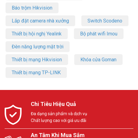
Báo trộm Hikvision
Lắp đặt camera nhà xưởng
Switch Scodeno
Thiết bị hội nghị Yealink
Bộ phát wifi Imou
Đèn năng lượng mặt trời
Thiết bị mạng Hikvision
Khóa cửa Goman
Thiết bị mạng TP-LINK
Chi Tiêu Hiệu Quả
Đa dạng sản phẩm và dịch vụ
Chất lượng cao với giá ưu đãi
An Tâm Khi Mua Sắm