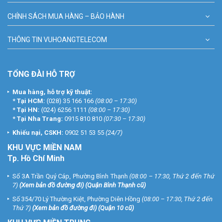
CHÍNH SÁCH MUA HÀNG – BẢO HÀNH
THÔNG TIN VUHOANGTELECOM
TỔNG ĐÀI HỖ TRỢ
Mua hàng, hỗ trợ kỹ thuật:
*
Tại HCM:
(028) 35 166 166
(08:00 – 17:30)
*
Tại HN:
(024) 6256 1111
(08:00 – 17:30)
*
Tại Nha Trang:
0915 810 810
(07:30 – 17:30)
Khiếu nại, CSKH:
0902 51 53 55
(24/7)
KHU
VỰC MIỀN NAM
Tp. Hồ Chí Minh
Số 3A Trần Quý Cáp, Phường Bình Thạnh
(08:00 – 17:30, Thứ 2 đến Thứ
7)
(
Xem bản đồ đường đi
) (Quận Bình Thạnh cũ)
Số 354/70 Lý Thường Kiệt, Phường Diên Hồng
(08:00 – 17:30, Thứ 2 đến
Thứ 7)
(
Xem bản đồ đường đi
) (Quận 10 cũ)