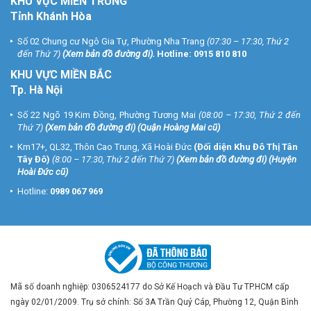
KHU VỰC MIỀN TRUNG
Tỉnh Khánh Hòa
Số 02 Chung cư Ngô Gia Tự, Phường Nha Trang
(07:30 – 17:30, Thứ 2
đến Thứ 7)
(
Xem bản đồ đường đi
).
Hotline:
0915 810 810
KHU VỰC MIỀN BẮC
Tp. Hà Nội
Số 22 Ngõ 19 Kim Đồng, Phường Tương Mai
(08:00 – 17:30, Thứ 2 đến
Thứ 7)
(
Xem bản đồ đường đi
) (Quận Hoàng Mai cũ)
Km17+, QL32, Thôn Cao Trung, Xã Hoài Đức
(Đối diện Khu Đô Thị Tân
Tây Đô)
(8:00 – 17:30, Thứ 2 đến Thứ 7)
(
Xem bản đồ đường đi
) (Huyện
Hoài Đức cũ)
Hotline:
0989 067 969
Mã số doanh nghiệp: 0306524177 do Sở Kế Hoạch và Đầu Tư TP.HCM cấp
ngày 02/01/2009. Trụ sở chính: Số 3A Trần Quý Cáp, Phường 12, Quận Bình