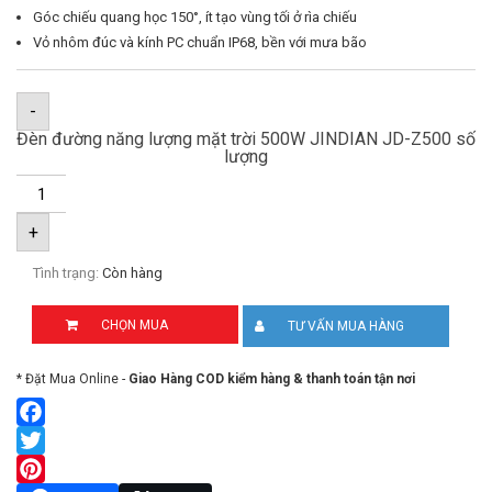
Góc chiếu quang học 150°, ít tạo vùng tối ở rìa chiếu
Vỏ nhôm đúc và kính PC chuẩn IP68, bền với mưa bão
-
Đèn đường năng lượng mặt trời 500W JINDIAN JD-Z500 số
lượng
+
Tình trạng:
Còn hàng
CHỌN MUA
TƯ VẤN MUA HÀNG
* Đặt Mua Online -
Giao Hàng COD kiểm hàng & thanh toán tận nơi
Facebook
Twitter