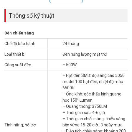
– Ống kính: góc thấu kính quang học 150° Lumen
– Quang thông: 3750LM
– Thời gian sạc: 4-6 giờ
Thông số kỹ thuật
– Thời gian chiếu sáng: chiếu sáng bền vững 15-20 giờ , 3 ngày
mưa.
– Diện tích chiếu sáng: khoảng 200 mét vuông
Đèn chiếu sáng
– Phương pháp điều khiển: điều khiển từ xa, điều khiển ánh sáng
Chế độ bảo hành
24 tháng
– Chất liệu: nhôm đúc + PC
– Cấp độ chống thấm nước: IP68
Loại thiết bị
Đèn năng lượng mặt trời
– Tấm pin mặt trời loại A: tinh thể đơn 6V50w
– Kích thước tấm pin: 670*445*30mm.
Công suất đèn
– 500W
– Pin lithium loại A: pin lithium sắt phosphate 3.2V 60000mah (10
pin cell pin 32700 mới 100%)
– Hạt đèn SMD: độ sáng cao 5050
– Kích thước thân đèn: 65*27*9.5cm
model 100 hạt đèn, nhiệt độ màu
– Đã bao gồm giá đỡ tấm pin, và tay đèn đầy đủ.
6500k
– Đóng gói: 1 bộ/thùng, Kích thước: 68.5*46*14.5cm (9.8Kg)
– Ống kính: góc thấu kính quang
– Bảo hành 2 năm
học 150° Lumen
– Xuất xứ: Trung Quốc.
– Quang thông: 3750LM
– Thời gian sạc: 4-6 giờ
Hỏi đáp thường gặp – FAQ
– Thời gian chiếu sáng: chiếu sáng
Tính năng, hỗ trợ
bền vững 15-20 giờ , 3 ngày mưa.
Đèn JINDIAN JD-Z500 chiếu sáng được bao
– Diện tích chiếu sáng: khoảng 200