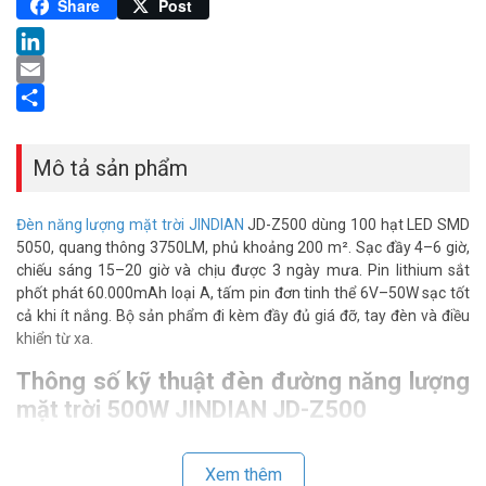
Pinterest
Share
Post
LinkedIn
Email
Share
Mô tả sản phẩm
Đèn năng lượng mặt trời JINDIAN
JD-Z500 dùng 100 hạt LED SMD
5050, quang thông 3750LM, phủ khoảng 200 m². Sạc đầy 4–6 giờ,
chiếu sáng 15–20 giờ và chịu được 3 ngày mưa. Pin lithium sắt
phốt phát 60.000mAh loại A, tấm pin đơn tinh thể 6V–50W sạc tốt
cả khi ít nắng. Bộ sản phẩm đi kèm đầy đủ giá đỡ, tay đèn và điều
khiển từ xa.
Thông số kỹ thuật đèn đường năng lượng
mặt trời 500W JINDIAN JD-Z500
– Hạt đèn SMD: độ sáng cao 5050 model 100 hạt đèn, nhiệt độ
màu 6500k
Xem thêm