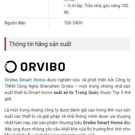
– Vị trí lắp: Trần nhà, góc sáng 100
Thông số kỹ thuật đèn LED thông minh
độ.
Dowlight Orvibo DD20Z
Nguồn điện
100-240V
– Kết nối với bộ điều khiển trung tâm qua giao thức không dây
Zigbee.
– Hệ số công suất: 0,5.
Thông tin hãng sản xuất
– Quang thông: 350lm, RA90.
– Dải nhiệt độ màu: 2700-6500K.
– Điều chỉnh độ sáng: 3% -100%.
– Yêu cầu quang học: SMD, góc sáng 100°.
– Các công nghệ khác khác: không nhấp nháy, chống chói.
– Công suất định mức: 5W.
Orvibo Smart Home
được nghiên cứu và phát triển bởi Công ty
– Đầu vào định mức: 100-240V ～ 50/60Hz.
TNHH Công Nghệ Shenzhen Orvibo – một trong những nhà sản
– Kích thước: 90*61mm.
xuất thiết bị Smart home
xuất xứ từ Trung Quốc
, thuộc Top 5 thế
– Kích thước khoét lỗ: 75mm.
giới.
– Xuất xứ: Trung Quốc.
Là một trong những công ty được đánh giá cao trong lĩnh vực sản
– Bảo hành: 24 tháng.
xuất các thiết bị và giải pháp về nhà thông minh được ưa chuộng
Đặt mua Online ngay sản phẩm Orvibo DD20Z mới nhất, quý khách
nhất hiện nay, các sản phẩm thương hiệu
Orvibo Smart Home
đều
hàng vui lòng liên hệ HOTLINE 1900 9259 để được hỗ trợ tốt nhất.
đáp ứng được những yêu cầu khắt khe của thị trường khó tính như
Tham khảo thêm hình ảnh tại
Facebook Vuhoangtelecom
nhé.