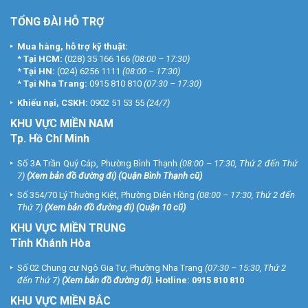
TỔNG ĐÀI HỖ TRỢ
Mua hàng, hỗ trợ kỹ thuật:
*
Tại HCM:
(028) 35 166 166
(08:00 – 17:30)
*
Tại HN:
(024) 6256 1111
(08:00 – 17:30)
*
Tại Nha Trang:
0915 810 810
(07:30 – 17:30)
Khiếu nại, CSKH:
0902 51 53 55
(24/7)
KHU
VỰC MIỀN NAM
Tp. Hồ Chí Minh
Số 3A Trần Quý Cáp, Phường Bình Thạnh
(08:00 – 17:30, Thứ 2 đến Thứ
7)
(
Xem bản đồ đường đi
) (Quận Bình Thạnh cũ)
Số 354/70 Lý Thường Kiệt, Phường Diên Hồng
(08:00 – 17:30, Thứ 2 đến
Thứ 7)
(
Xem bản đồ đường đi
) (Quận 10 cũ)
KHU VỰC MIỀN TRUNG
Tỉnh Khánh Hòa
Số 02 Chung cư Ngô Gia Tự, Phường Nha Trang
(07:30 – 15:30, Thứ 2
đến Thứ 7)
(
Xem bản đồ đường đi
).
Hotline:
0915 810 810
KHU VỰC MIỀN BẮC