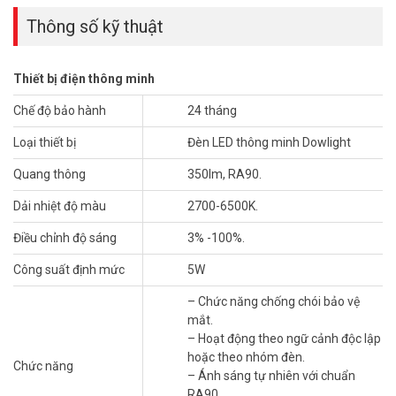
Thông số kỹ thuật
Thiết bị điện thông minh
Theo các ngữ cảnh ứng dụng với Orvibo DD20Z, bạn có thể tự do
Chế độ bảo hành
24 tháng
kết hợp các sơ đồ ánh sáng khác nhau, đọc, xem phim và chơi trò
Loại thiết bị
Đèn LED thông minh Dowlight
chơi, tất cả đều có hiệu ứng ánh sáng gia đình thoải mái và độc
quyền.
Quang thông
350lm, RA90.
Tính năng
Dải nhiệt độ màu
2700-6500K.
– Không nhấp nháy đèn khi bật đèn, điện áp yếu.
Điều chỉnh độ sáng
3% -100%.
– Chức năng chống chói bảo vệ mắt.
– Hoạt động theo ngữ cảnh độc lập hoặc theo nhóm đèn.
Công suất định mức
5W
– Ánh sáng tự nhiên với chuẩn RA90.
– Chức năng chống chói bảo vệ
– Vị trí lắp: Trần nhà, góc sáng 100 độ.
mắt.
Hệ thống chiếu sáng thông minh ORVIBO
giúp cải thiện chất
– Hoạt động theo ngữ cảnh độc lập
lượng giấc ngủ của gia đình, dù là sớm một ngày tràn đầy năng
hoặc theo nhóm đèn.
Chức năng
lượng hoặc một ngày làm việc và học tập tập trung hơn, nó có thể
– Ánh sáng tự nhiên với chuẩn
cung cấp nhiều nhất trải nghiệm ánh sáng thoải mái.
RA90.