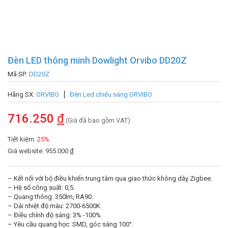
Đèn LED thông minh Dowlight Orvibo DD20Z
Mã SP:
DD20Z
Hãng SX:
ORVIBO
Đèn Led chiếu sáng ORVIBO
716.250
đ
(Giá đã bao gồm VAT)
Tiết kiệm:
25%
Giá website: 955.000
đ
– Kết nối với bộ điều khiển trung tâm qua giao thức không dây Zigbee.
– Hệ số công suất: 0,5.
– Quang thông: 350lm, RA90.
– Dải nhiệt độ màu: 2700-6500K.
– Điều chỉnh độ sáng: 3% -100%.
– Yêu cầu quang học: SMD, góc sáng 100°.