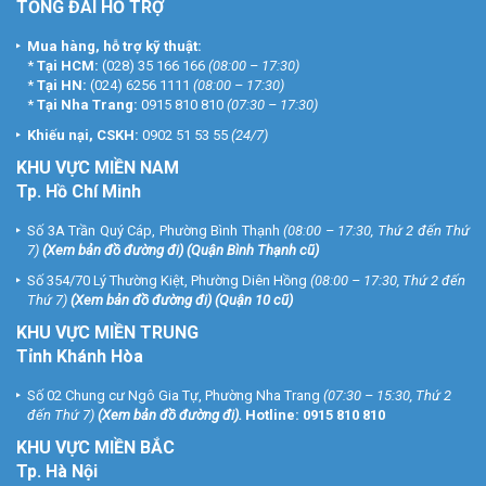
TỔNG ĐÀI HỖ TRỢ
Mua hàng, hỗ trợ kỹ thuật:
*
Tại HCM:
(028) 35 166 166
(08:00 – 17:30)
*
Tại HN:
(024) 6256 1111
(08:00 – 17:30)
*
Tại Nha Trang:
0915 810 810
(07:30 – 17:30)
Khiếu nại, CSKH:
0902 51 53 55
(24/7)
KHU
VỰC MIỀN NAM
Tp. Hồ Chí Minh
Số 3A Trần Quý Cáp, Phường Bình Thạnh
(08:00 – 17:30, Thứ 2 đến Thứ
7)
(
Xem bản đồ đường đi
) (Quận Bình Thạnh cũ)
Số 354/70 Lý Thường Kiệt, Phường Diên Hồng
(08:00 – 17:30, Thứ 2 đến
Thứ 7)
(
Xem bản đồ đường đi
) (Quận 10 cũ)
KHU VỰC MIỀN TRUNG
Tỉnh Khánh Hòa
Số 02 Chung cư Ngô Gia Tự, Phường Nha Trang
(07:30 – 15:30, Thứ 2
đến Thứ 7)
(
Xem bản đồ đường đi
).
Hotline:
0915 810 810
KHU VỰC MIỀN BẮC
Tp. Hà Nội