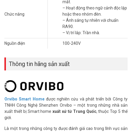
mắt.
– Vị trí lắp: Trần nhà.
– Hoạt động theo ngữ cảnh độc lập
Hệ thống chiếu sáng thông minh ORVIBO
giúp cải thiện chất
Chức năng
hoặc theo nhóm đèn.
lượng giấc ngủ của gia đình, dù là sớm một ngày tràn đầy năng
– Ánh sáng tự nhiên với chuẩn
lượng hoặc một ngày làm việc và học tập tập trung hơn, nó có thể
RA90.
cung cấp nhiều nhất trải nghiệm ánh sáng thoải mái.
– Vị trí lắp: Trần nhà.
Thông số kỹ thuật đèn LED thông minh
Nguồn điện
100-240V
Spotlight Orvibo DS20Z
– Kết nối với bộ điều khiển trung tâm qua giao thức không dây
Thông tin hãng sản xuất
Zigbee
– Hệ số công suất: 0,5
– Quang thông: 450lm, RA90
– Dải nhiệt độ màu: 2700-6500K
– Điều chỉnh độ sáng: 3% -100%
– Yêu cầu quang học: COB + thấu kính, góc sáng 32°, góc xoay 30°
Orvibo Smart Home
được nghiên cứu và phát triển bởi Công ty
– Các công nghê khác: không nhấp nháy, chống chói
TNHH Công Nghệ Shenzhen Orvibo – một trong những nhà sản
– Công suất định mức: 6W
xuất thiết bị Smart home
xuất xứ từ Trung Quốc
, thuộc Top 5 thế
– Đầu vào định mức: 100-240V ～ 50 / 60Hz
giới.
– Kích thước: 85*61mm
Là một trong những công ty được đánh giá cao trong lĩnh vực sản
– Kích thước khoét lỗ: 75mm