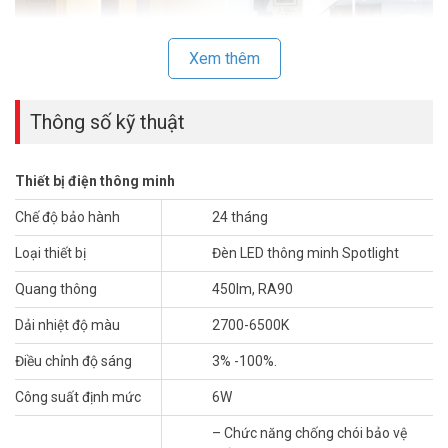
Xem thêm
Thông số kỹ thuật
Thiết bị điện thông minh
Theo các ngữ cảnh ứng dụng với Orvibo DS20Z, bạn có thể tự do
Chế độ bảo hành
24 tháng
kết hợp các sơ đồ ánh sáng khác nhau, đọc, xem phim và chơi trò
Loại thiết bị
Đèn LED thông minh Spotlight
chơi, tất cả đều có hiệu ứng ánh sáng gia đình thoải mái và độc
quyền.
Quang thông
450lm, RA90
Tính năng
Dải nhiệt độ màu
2700-6500K
– Góc sáng trung bình 32 độ, góc xoay 30 độ phù hợp rọi nội thất.
Điều chỉnh độ sáng
3% -100%.
– Không nhấp nháy đèn khi bật đèn, điện áp yếu.
– Chức năng chống chói bảo vệ mắt.
Công suất định mức
6W
– Hoạt động theo ngữ cảnh độc lập hoặc theo nhóm đèn.
– Chức năng chống chói bảo vệ
– Ánh sáng tự nhiên với chuẩn RA90.