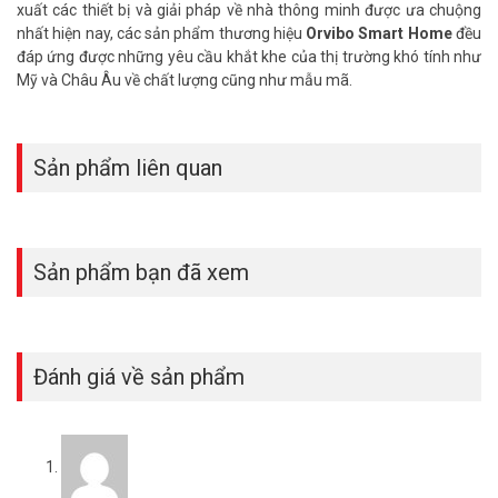
xuất các thiết bị và giải pháp về nhà thông minh được ưa chuộng
– Xuất xứ: Trung Quốc.
nhất hiện nay, các sản phẩm thương hiệu
Orvibo Smart Home
đều
– Bảo hành: 24 tháng.
đáp ứng được những yêu cầu khắt khe của thị trường khó tính như
Đặt mua Online ngay sản phẩm Orvibo DS20Z mới nhất, quý khách
Mỹ và Châu Âu về chất lượng cũng như mẫu mã.
hàng vui lòng liên hệ HOTLINE 1900 9259 để được hỗ trợ tốt nhất.
Tham khảo thêm hình ảnh tại
Facebook Vuhoangtelecom
nhé.
Sản phẩm liên quan
Sản phẩm bạn đã xem
Đánh giá về sản phẩm