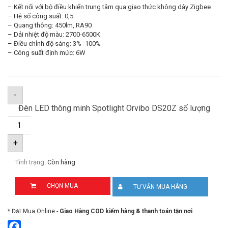
– Kết nối với bộ điều khiển trung tâm qua giao thức không dây Zigbee
– Hệ số công suất: 0,5
– Quang thông: 450lm, RA90
– Dải nhiệt độ màu: 2700-6500K
– Điều chỉnh độ sáng: 3% -100%
– Công suất định mức: 6W
-
Đèn LED thông minh Spotlight Orvibo DS20Z số lượng
+
Tình trạng:
Còn hàng
CHỌN MUA
TƯ VẤN MUA HÀNG
* Đặt Mua Online -
Giao Hàng COD kiểm hàng & thanh toán tận nơi