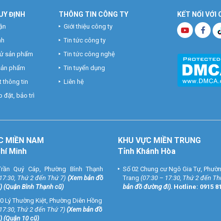
UY ĐỊNH
THÔNG TIN CÔNG TY
KẾT NỐI VỚI
ận
Giới thiệu công ty
nh
Tin tức công ty
hử sản phẩm
Tin tức công nghệ
 sản phẩm
Tin tuyển dụng
 thông tin
Liên hệ
 đặt, bảo trì
C MIỀN NAM
KHU VỰC MIỀN TRUNG
Chí Minh
Tỉnh Khánh Hòa
rần Quý Cáp, Phường Bình Thạnh
Số 02 Chung cư Ngô Gia Tự, Phườ
 17:30, Thứ 2 đến Thứ 7)
(
Xem bản đồ
Trang
(07:30 – 17:30, Thứ 2 đến Th
) (Quận Bình Thạnh cũ)
bản đồ đường đi
).
Hotline:
0915 8
0 Lý Thường Kiệt, Phường Diên Hồng
 17:30, Thứ 2 đến Thứ 7)
(
Xem bản đồ
) (Quận 10 cũ)