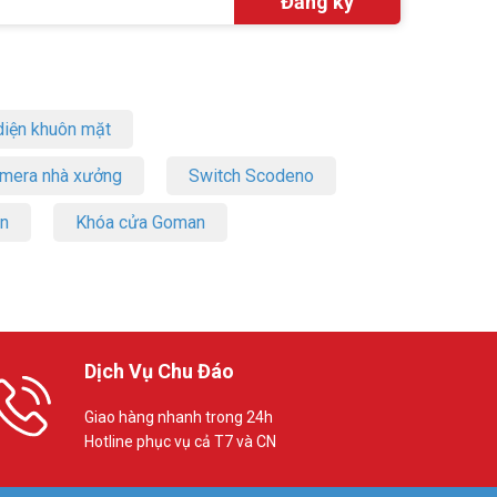
iện khuôn mặt
amera nhà xưởng
Switch Scodeno
on
Khóa cửa Goman
Dịch Vụ Chu Đáo
Giao hàng nhanh trong 24h
Hotline phục vụ cả T7 và CN