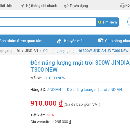
Hỗ 
Giới thiệu
Hệ thống chi nhánh
Tuyển dụng
Tìm kiếm
Sản phẩm được quan tâm
Khuyến mãi
Giao hàng nha
ợng mặt trời
»
JINDIAN
»
Đèn năng lượng mặt trời 300W JINDIAN JD-T300 NEW
Đèn năng lượng mặt trời 300W JINDIA
T300 NEW
Mã SP:
JD-T300 NEW
Hãng SX:
JINDIAN
Đèn năng lượng mặt trời JINDIAN
910.000
đ
(Giá đã bao gồm VAT)
Tiết kiệm:
30%
Giá website: 1.295.000
đ