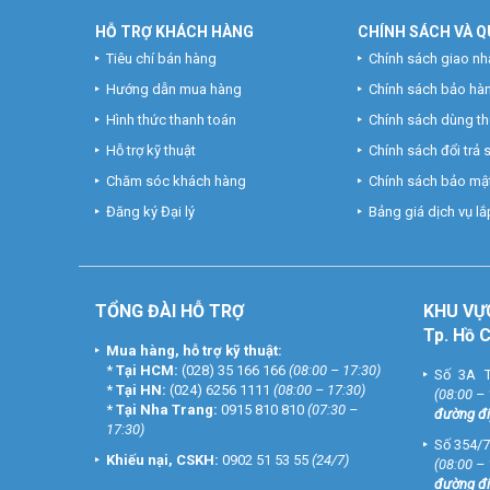
HỖ TRỢ KHÁCH HÀNG
CHÍNH SÁCH VÀ Q
Tiêu chí bán hàng
Chính sách giao nh
Hướng dẫn mua hàng
Chính sách bảo hà
Hình thức thanh toán
Chính sách dùng t
Hỗ trợ kỹ thuật
Chính sách đổi trả
Chăm sóc khách hàng
Chính sách bảo mật
Đăng ký Đại lý
Bảng giá dịch vụ lắp
TỔNG ĐÀI HỖ TRỢ
KHU
VỰ
Tp. Hồ 
Mua hàng, hỗ trợ kỹ thuật:
*
Tại HCM:
(028) 35 166 166
(08:00 – 17:30)
Số 3A T
*
Tại HN:
(024) 6256 1111
(08:00 – 17:30)
(08:00 –
*
Tại Nha Trang:
0915 810 810
(07:30 –
đường đi
17:30)
Số 354/7
Khiếu nại, CSKH:
0902 51 53 55
(24/7)
(08:00 –
đường đi