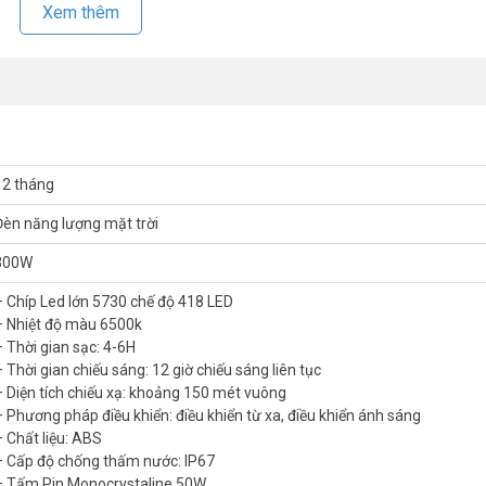
Xem thêm
12 tháng
Đèn năng lượng mặt trời
300W
– Chíp Led lớn 5730 chế độ 418 LED
– Nhiệt độ màu 6500k
– Thời gian sạc: 4-6H
– Thời gian chiếu sáng: 12 giờ chiếu sáng liên tục
– Diện tích chiếu xạ: khoảng 150 mét vuông
– Phương pháp điều khiển: điều khiển từ xa, điều khiển ánh sáng
ặt trời JINDIAN JD T300 NEW?
– Chất liệu: ABS
– Cấp độ chống thấm nước: IP67
ử dụng pin năng lượng mặt trời hiệu suất cao. Cung cấp ánh sáng mạnh
– Tấm Pin Monocrystaline 50W