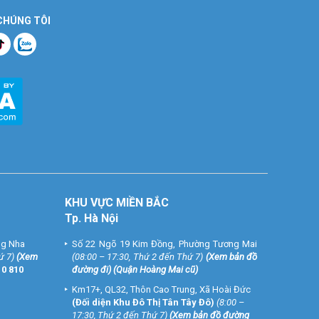
 CHÚNG TÔI
KHU VỰC MIỀN BẮC
Tp. Hà Nội
ng Nha
Số 22 Ngõ 19 Kim Đồng, Phường Tương Mai
ứ 7)
(
Xem
(08:00 – 17:30, Thứ 2 đến Thứ 7)
(
Xem bản đồ
10 810
đường đi
) (Quận Hoàng Mai cũ)
Km17+, QL32, Thôn Cao Trung, Xã Hoài Đức
(Đối diện Khu Đô Thị Tân Tây Đô)
(8:00 –
17:30, Thứ 2 đến Thứ 7)
(
Xem bản đồ đường