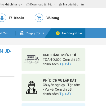
trợ khách hàng
Download tài liệu
Tra cứu bảo hành
Tài Khoản
Giỏ hàng
nh 24h
7 ngày đổi trả
Tin Công Nghệ
N JD-
GIAO HÀNG MIỄN PHÍ
TOÀN QUỐC. Xem chi tiết
chính sách
TẠI ĐÂY
PHÍ DỊCH VỤ LẮP ĐẶT
Chuyên nghiệp - Tận tâm
- Vui vẻ. Xem chi tiết
chính sách
TẠI ĐÂY