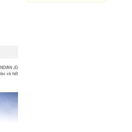
INDIAN JD
o và tiết
Đèn năng lượng mặt trời 300W
JINDIAN JD-T300 NEW
910.000đ
1.295.000đ
Mua Ngay