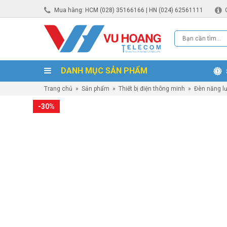
Mua hàng: HCM (028) 35166166 | HN (024) 62561111
DANH MỤC SẢN PHẨM
Trang chủ
»
Sản phẩm
»
Thiết bị điện thông minh
»
Đèn năng lư
-30%