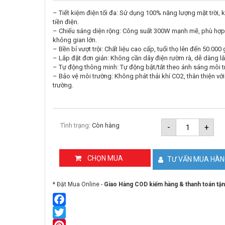
– Tiết kiệm điện tối đa: Sử dụng 100% năng lượng mặt trời, 
tiền điện.
– Chiếu sáng diện rộng: Công suất 300W mạnh mẽ, phù hợ
không gian lớn.
– Bền bỉ vượt trội: Chất liệu cao cấp, tuổi thọ lên đến 50.000 
– Lắp đặt đơn giản: Không cần dây điện rườm rà, dễ dàng lắ
– Tự động thông minh: Tự động bật/tắt theo ánh sáng môi t
– Bảo vệ môi trường: Không phát thải khí CO2, thân thiện vớ
trường.
Đèn
Tình trạng:
Còn hàng
-
+
năng
lượng
mặt
trời
CHỌN MUA
TƯ VẤN MUA HÀ
300W
JINDIAN
JD-
* Đặt Mua Online -
Giao Hàng COD kiểm hàng & thanh toán tận
T300
NEW
số
lượng
Facebook