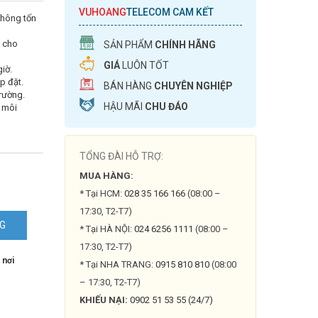
VUHOANG
TELECOM CAM KẾT
không tốn
p cho
SẢN PHẨM
CHÍNH HÃNG
GIÁ
LUÔN TỐT
giờ.
p đặt.
BÁN HÀNG
CHUYÊN NGHIỆP
rường.
HẬU MÃI
CHU ĐÁO
i môi
TỔNG ĐÀI HỖ TRỢ:
MUA HÀNG:
* Tại HCM:
028 35 166 166
(08:00 –
17:30, T2-T7)
NG
* Tại HÀ NỘI:
024 6256 1111
(08:00 –
17:30, T2-T7)
 nơi
* Tại NHA TRANG:
0915 810 810
(08:00
– 17:30, T2-T7)
KHIẾU NẠI:
0902 51 53 55 (24/7)