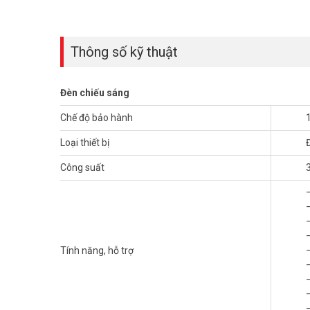
Thông số kỹ thuật
Đèn chiếu sáng
Chế độ bảo hành
Loại thiết bị
Công suất
Tính năng, hỗ trợ
Tại sao nên chọn đèn năng lượng m
JINDIAN JD T300 NEW có thiết kế hiện đại, dễ lắp đặt. S
hợp sân vườn, nhà xưởng.