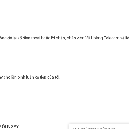
ng để lại số điện thoại hoặc lời nhắn, nhân viên Vũ Hoàng Telecom sẽ liê
h sáng
y cho lần bình luận kế tiếp của tôi.
iá tốt nhất. Tham khảo thêm thông tin tại
Facebook Vuhoangtelecom
n
MỖI NGÀY