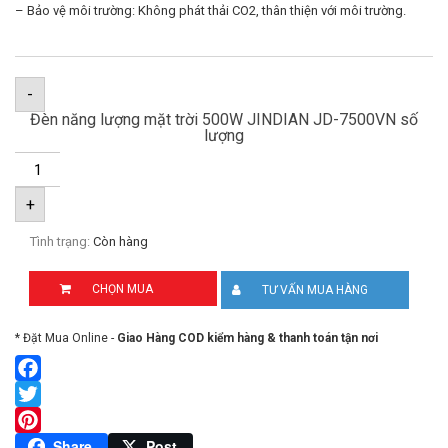
– Bảo vệ môi trường: Không phát thải CO2, thân thiện với môi trường.
-
Đèn năng lượng mặt trời 500W JINDIAN JD-7500VN số
lượng
+
Tình trạng:
Còn hàng
CHỌN MUA
TƯ VẤN MUA HÀNG
* Đặt Mua Online -
Giao Hàng COD kiểm hàng & thanh toán tận nơi
Facebook
Twitter
Pinterest
Share
Post