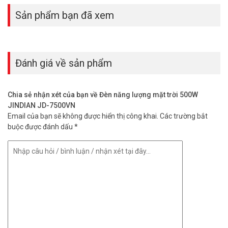
mặt trời 500W JINDIAN JD 7500VN
Sản phẩm bạn đã xem
– Công suất: 500W
– Sử dụng chip 238 LED 5054 siêu sáng – Tuổi thọ 50.000 giờ
– Ánh sáng trắng – Góc chiếu sáng rộng 160 độ
– Cảm biến ánh sáng ( tối tự sáng – sáng tự tắt)
Đánh giá về sản phẩm
– Điều khiển Remote từ xa: tắt/ mở – hẹn giờ – tăng giảm độ sáng.
– Đèn led hiển thị báo sạc, cảnh báo.
– Bảng điều khiển năng lượng mặt trời: Monocrystalline Silicon
Chia sẻ nhận xét của bạn về Đèn năng lượng mặt trời 500W
(6V/80W). Hiệu Suất sạc nhanh.
JINDIAN JD-7500VN
– Thời gian sạc: 5 giờ
Email của bạn sẽ không được hiển thị công khai.
Các trường bắt
– Thời gian chiếu sáng > 12 giờ
buộc được đánh dấu
*
– Chất liệu: Nhôm đúc nguyên khối + kính cường lực
– Tiêu chuẩn chống nước: IP67
– Pin Lithium ion Lifepo4 – 6,4V 36.000mAh(3,2V72.000MAH)
– Kích thước đèn: 373 * 303 * 62mm
– Kích thước tấm pin: 825*515*25mm.
– Đóng gói: 2 bộ/ 1 thùng
– Bảo hành 2 năm
– Xuất xứ: Trung Quốc.
Đặt mua đèn solar JINDIAN ngay hôm nay để được hỗ trợ giá tốt