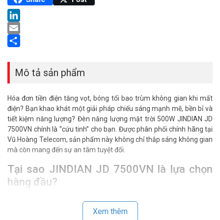
LinkedIn
Email
Share
Mô tả sản phẩm
Hóa đơn tiền điện tăng vọt, bóng tối bao trùm không gian khi mất
điện? Bạn khao khát một giải pháp chiếu sáng mạnh mẽ, bền bỉ và
tiết kiệm năng lượng? Đèn năng lượng mặt trời 500W JINDIAN JD
7500VN chính là “cứu tinh” cho bạn. Được phân phối chính hãng tại
Vũ Hoàng Telecom, sản phẩm này không chỉ thắp sáng không gian
mà còn mang đến sự an tâm tuyệt đối.
Tại sao JINDIAN JD 7500VN là lựa chọn
hàng đầu?
JINDIAN JD 7500VN nổi bật với thiết kế đột phá, mạnh mẽ, phù hợp
với mọi không gian. Đèn trang bị tấm pin năng lượng mặt trời siêu
Xem thêm
nhạy, hấp thụ tối đa ánh sáng mặt trời, đảm bảo hoạt động ổn định