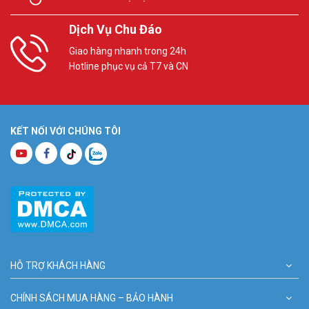
Dịch Vụ Chu Đáo
Giao hàng nhanh trong 24h
Hotline phục vụ cả T7 và CN
KẾT NỐI VỚI CHÚNG TÔI
HỖ TRỢ KHÁCH HÀNG
CHÍNH SÁCH MUA HÀNG – BẢO HÀNH