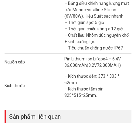
Ứng dụng thực tế
– Bảng điều khiển năng lượng mặt
trời: Monocrystalline Silicon
Chiếu sáng sân vườn, đường đi, bãi đỗ xe, công viên.
(6V/80W). Hiệu Suất sạc nhanh.
Lắp đặt tại khu vực không có điện lưới hoặc cần tiết kiệm chi
– Thời gian sạc: 5 giờ
phí điện.
– Thời gian chiếu sáng > 12 giờ
Sử dụng trong các công trình ngoài trời như nhà xưởng, khu
– Chất liệu: Nhôm đúc nguyên khối
dân cư.
+ kính cường lực
Vũ Hoàng Telecom – Địa chỉ bán đèn năng
– Tiêu chuẩn chống nước: IP67
lượng mặt trời 500W JINDIAN JD 7500VN uy
Pin Lithium ion Lifepo4 – 6,4V
Nguồn cấp
tín
36.000mAh(3,2V72.000MAH)
Sản phẩm chính hãng: Cam kết 100% sản phẩm JINDIAN JD
– Kích thước đèn: 373 * 303 *
7500VN chính hãng, nguồn gốc rõ ràng.
62mm
Giá cả cạnh tranh: Mức giá tốt nhất thị trường, kèm theo
Kích thước
– Kích thước tấm pin:
nhiều ưu đãi hấp dẫn.
825*515*25mm.
Dịch vụ chuyên nghiệp: Đội ngũ tư vấn viên nhiệt tình, hỗ trợ
tận tâm.
Sản phẩm liên quan
*** Xem thêm:
Đèn năng lượng mặt trời Jindian giá tốt nhất
hiện nay
Thông tin sản phẩm đèn led năng lượng