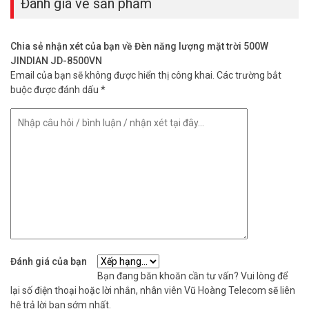
Đánh giá về sản phẩm
độ bền cao lâu dài. Chip LED tuổi thọ 50.000 giờ giúp dùng bền, ít
phải thay mới. Remote điều khiển linh hoạt giúp chỉnh sáng, hẹn giờ
mà không cần leo trèo. Chuẩn chống nước IP67 chịu được mưa
Chia sẻ nhận xét của bạn về Đèn năng lượng mặt trời 500W
nắng khắc nghiệt ngoài trời. Liên hệ Vũ Hoàng Telecom ngay để lắp
JINDIAN JD-8500VN
đèn JINDIAN JD-8500VN cho công trình của bạn. Tham khảo thêm
Email của bạn sẽ không được hiển thị công khai.
Các trường bắt
thông tin tại
Facebook Vuhoangtelecom
nhé.
buộc được đánh dấu
*
Đánh giá của bạn
Bạn đang băn khoăn cần tư vấn? Vui lòng để
lại số điện thoại hoặc lời nhắn, nhân viên Vũ Hoàng Telecom sẽ liên
hệ trả lời bạn sớm nhất.