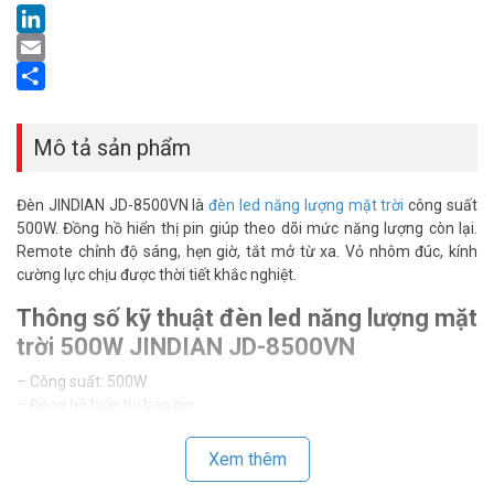
LinkedIn
Email
Share
Mô tả sản phẩm
Đèn JINDIAN JD-8500VN là
đèn led năng lượng mặt trời
công suất
500W. Đồng hồ hiển thị pin giúp theo dõi mức năng lượng còn lại.
Remote chỉnh độ sáng, hẹn giờ, tắt mở từ xa. Vỏ nhôm đúc, kính
cường lực chịu được thời tiết khắc nghiệt.
Thông số kỹ thuật đèn led năng lượng mặt
trời 500W JINDIAN JD-8500VN
– Công suất: 500W
– Đồng hồ hiển thị báo pin.
– Sử dụng chip LED: 854pcs SMD 2835 – Tuổi thọ 50.000h
– Ánh sáng vàng – Góc chiếu sáng 160 độ
Xem thêm
– Chất liệu: Nhôm đúc nguyên khối + kính cường lực