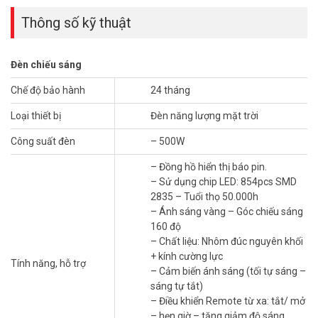
– Cảm biến ánh sáng (tối tự sáng – sáng tự tắt)
– Điều khiển Remote từ xa: tắt/ mở – hẹn giờ – tăng giảm độ sáng.
Thông số kỹ thuật
– Thời gian sạc: 5 giờ, Thời gian chiếu sáng > 12 giờ.
– Tiêu chuẩn chống nước: IP67
– Pin: Lithium ion Lifepo4 – 3,2V/ 54000mAh
Đèn chiếu sáng
– Tấm Pin polysilicon 12V
Chế độ bảo hành
24 tháng
– Kích thước tấm pin: 670 * 450 * 2m
– Bảo hành 2 năm
Loại thiết bị
Đèn năng lượng mặt trời
– Xuất xứ: Trung Quốc.
Công suất đèn
– 500W
Hỏi đáp thường gặp – FAQ
– Đồng hồ hiển thị báo pin.
Đèn JD-8500VN phù hợp lắp ở công trình nào?
– Sử dụng chip LED: 854pcs SMD
Đèn phù hợp đường lớn, khu công nghiệp, bãi đỗ xe ngoài trời. Công
2835 – Tuổi thọ 50.000h
trình cần ánh sáng mạnh, ổn định lâu dài nên xem xét loại đèn này.
– Ánh sáng vàng – Góc chiếu sáng
Độ bền cao của đèn giúp giảm chi phí bảo trì theo thời gian.
160 độ
– Chất liệu: Nhôm đúc nguyên khối
Đồng hồ hiển thị pin trên đèn JD-8500VN
+ kính cường lực
Tính năng, hỗ trợ
dùng để làm gì?
– Cảm biến ánh sáng (tối tự sáng –
sáng tự tắt)
Đồng hồ giúp người dùng theo dõi mức pin còn lại trực tiếp trên
– Điều khiển Remote từ xa: tắt/ mở
đèn. Việc kiểm tra tình trạng pin trở nên dễ dàng, không cần thiết bị
– hẹn giờ – tăng giảm độ sáng.